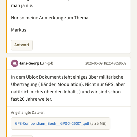
man ja nie.
Nur so meine Anmerkung zum Thema.
Markus
Antwort
Hans-Georg L.
(h-g-l)
2026-06-09 18:25
#8059609
HL
In dem Ublox Dokument steht einiges über militärische
Übertragung ( Bänder, Modulation). Nicht nur GPS, aber
natürlich nichts über den Inhalt ;-) und wir sind schon
fast 20 Jahre weiter.
Angehängte Dateien:
(5,75 MB)
GPS-Compendium_Book__GPS-X-02007_.pdf