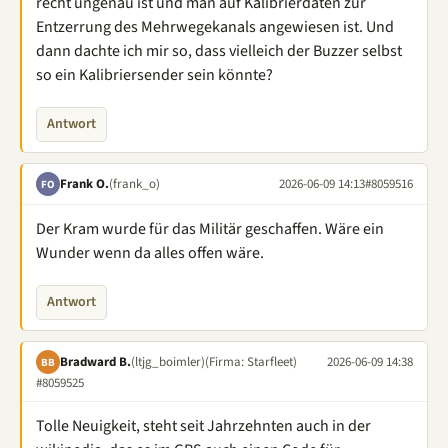
recht ungenau ist und man auf Kalibrierdaten zur
Entzerrung des Mehrwegekanals angewiesen ist. Und
dann dachte ich mir so, dass vielleich der Buzzer selbst
so ein Kalibriersender sein könnte?
Antwort
Frank O.
(frank_o)
2026-06-09 14:13
#8059516
FO
Der Kram wurde für das Militär geschaffen. Wäre ein
Wunder wenn da alles offen wäre.
Antwort
Bradward B.
(ltjg_boimler)
(Firma: Starfleet)
2026-06-09 14:38
BB
#8059525
Tolle Neuigkeit, steht seit Jahrzehnten auch in der