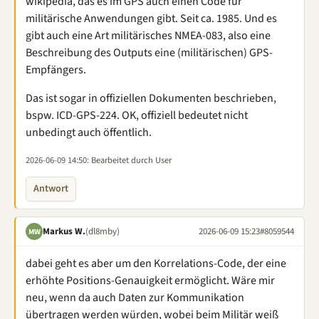
wikipedia, das es im GPS auch einen Code für
militärische Anwendungen gibt. Seit ca. 1985. Und es
gibt auch eine Art militärisches NMEA-083, also eine
Beschreibung des Outputs eine (militärischen) GPS-
Empfängers.
Das ist sogar in offiziellen Dokumenten beschrieben,
bspw. ICD-GPS-224. OK, offiziell bedeutet nicht
unbedingt auch öffentlich.
2026-06-09 14:50
: Bearbeitet durch User
Antwort
Markus W.
(dl8mby)
2026-06-09 15:23
#8059544
MW
dabei geht es aber um den Korrelations-Code, der eine
erhöhte Positions-Genauigkeit ermöglicht. Wäre mir
neu, wenn da auch Daten zur Kommunikation
übertragen werden würden, wobei beim Militär weiß