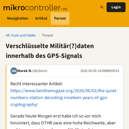
Login
Neuigkeiten
Artikel
Forum
HF, Funk und Felder
›
Thread
Verschlüsselte Militär(?)daten
innerhalb des GPS-Signals
Marek N.
(db1bmn)
2026-06-09 14:09
#8059514
MN
Recht interessanter Artikel:
https://www.benthamsgaze.org/2026/06/02/the-quiet-
numbers-station-decoding-nineteen-years-of-gps-
cryptography/
Gerade heute Morgen erst habe ich so vor mich
hinsiniert, dass OTHR zwar eine hohe Reichweite, aber