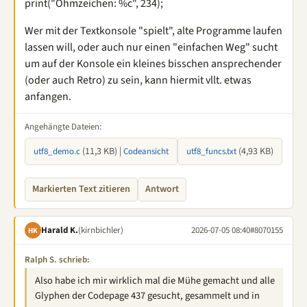
print("Ohmzeichen: %c", 234);
Wer mit der Textkonsole "spielt", alte Programme laufen
lassen will, oder auch nur einen "einfachen Weg" sucht
um auf der Konsole ein kleines bisschen ansprechender
(oder auch Retro) zu sein, kann hiermit vllt. etwas
anfangen.
Angehängte Dateien:
(11,3 KB) |
(4,93 KB)
utf8_demo.c
Codeansicht
utf8_funcs.txt
Markierten Text zitieren
Antwort
Harald K.
(kirnbichler)
2026-07-05 08:40
#8070155
HK
Ralph S. schrieb:
Also habe ich mir wirklich mal die Mühe gemacht und alle
Glyphen der Codepage 437 gesucht, gesammelt und in