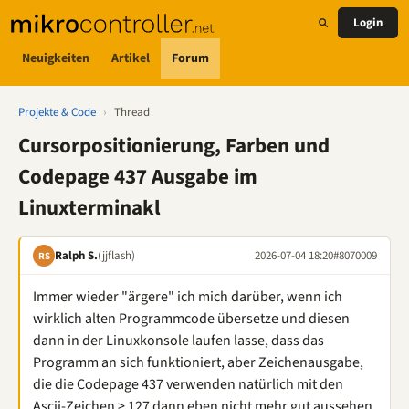
Login
Neuigkeiten
Artikel
Forum
Projekte & Code
›
Thread
Cursorpositionierung, Farben und
Codepage 437 Ausgabe im
Linuxterminakl
Ralph S.
(jjflash)
2026-07-04 18:20
#8070009
RS
Immer wieder "ärgere" ich mich darüber, wenn ich
wirklich alten Programmcode übersetze und diesen
dann in der Linuxkonsole laufen lasse, dass das
Programm an sich funktioniert, aber Zeichenausgabe,
die die Codepage 437 verwenden natürlich mit den
Ascii-Zeichen > 127 dann eben nicht mehr gut aussehen,