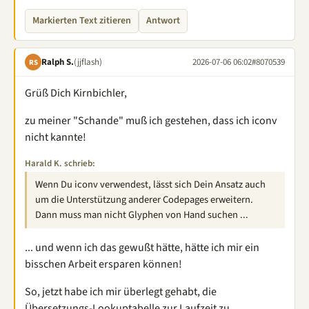
Markierten Text zitieren
Antwort
Ralph S.
(jjflash)
2026-07-06 06:02
#8070539
RS
Grüß Dich Kirnbichler,
zu meiner "Schande" muß ich gestehen, dass ich iconv
nicht kannte!
Harald K. schrieb:
Wenn Du iconv verwendest, lässt sich Dein Ansatz auch
um die Unterstützung anderer Codepages erweitern.
Dann muss man nicht Glyphen von Hand suchen ...
... und wenn ich das gewußt hätte, hätte ich mir ein
bisschen Arbeit ersparen können!
So, jetzt habe ich mir überlegt gehabt, die
Übersetzungs-Lookuptabelle zur Laufzeit zu