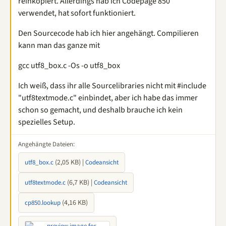
reinkopiert. Allerdings hab ich Codepage 850
verwendet, hat sofort funktioniert.
Den Sourcecode hab ich hier angehängt. Compilieren
kann man das ganze mit
gcc utf8_box.c -Os -o utf8_box
Ich weiß, dass ihr alle Sourcelibraries nicht mit #include
"utf8textmode.c" einbindet, aber ich habe das immer
schon so gemacht, und deshalb brauche ich kein
spezielles Setup.
Angehängte Dateien:
(2,05 KB) |
utf8_box.c
Codeansicht
(6,7 KB) |
utf8textmode.c
Codeansicht
(4,16 KB)
cp850.lookup