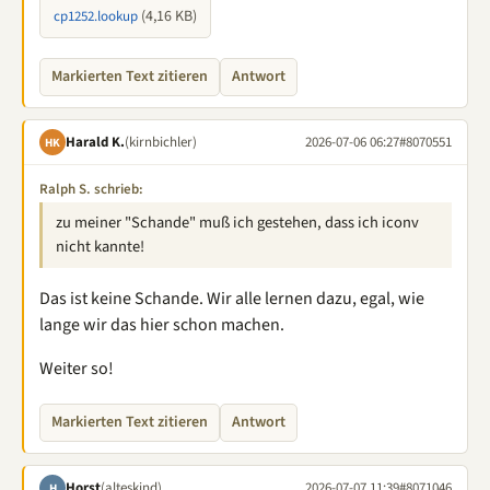
(4,16 KB)
cp1252.lookup
Markierten Text zitieren
Antwort
Harald K.
(kirnbichler)
2026-07-06 06:27
#8070551
HK
Ralph S. schrieb:
zu meiner "Schande" muß ich gestehen, dass ich iconv
nicht kannte!
Das ist keine Schande. Wir alle lernen dazu, egal, wie
lange wir das hier schon machen.
Weiter so!
Markierten Text zitieren
Antwort
Horst
(alteskind)
2026-07-07 11:39
#8071046
H