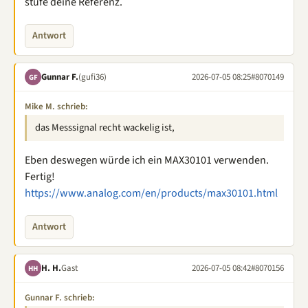
stufe deine Referenz.
Antwort
Gunnar F.
(gufi36)
2026-07-05 08:25
#8070149
GF
Mike M. schrieb:
das Messsignal recht wackelig ist,
Eben deswegen würde ich ein MAX30101 verwenden.
Fertig!
https://www.analog.com/en/products/max30101.html
Antwort
H. H.
Gast
2026-07-05 08:42
#8070156
HH
Gunnar F. schrieb: