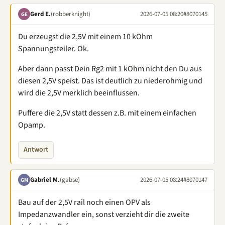
Gerd E.
(robberknight)
2026-07-05 08:20
#8070145
GE
Du erzeugst die 2,5V mit einem 10 kOhm
Spannungsteiler. Ok.
Aber dann passt Dein Rg2 mit 1 kOhm nicht den Du aus
diesen 2,5V speist. Das ist deutlich zu niederohmig und
wird die 2,5V merklich beeinflussen.
Puffere die 2,5V statt dessen z.B. mit einem einfachen
Opamp.
Antwort
Gabriel M.
(gabse)
2026-07-05 08:24
#8070147
GM
Bau auf der 2,5V rail noch einen OPV als
Impedanzwandler ein, sonst verzieht dir die zweite