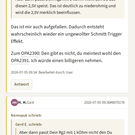
diesen 2,5V speist. Das ist deutlich zu niederohmig und
wird die 2,5V merklich beeinflussen.
Das ist mir auch aufgefallen. Dadurch entsteht
wahrscheinlich wieder ein ungewollter Schmitt-Trigger
Effekt.
Zum
OPA2390
: Den gibt es nicht, du meintest wohl den
OPA2391
. Ich würde einen billigeren nehmen.
2026-07-05 09:34
: Bearbeitet durch User
Antwort
H. H.
Gast
2026-07-05 09:36
#8070178
HH
Nemopuk schrieb:
Gerd E. schrieb:
Aber dann passt Dein Rg2 mit 1 kOhm nicht den Du