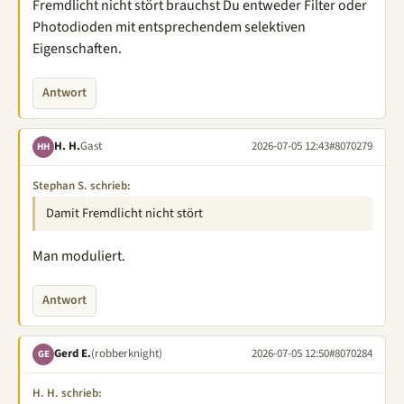
Fremdlicht nicht stört brauchst Du entweder Filter oder
Photodioden mit entsprechendem selektiven
Eigenschaften.
Antwort
H. H.
Gast
2026-07-05 12:43
#8070279
HH
Stephan S. schrieb:
Damit Fremdlicht nicht stört
Man moduliert.
Antwort
Gerd E.
(robberknight)
2026-07-05 12:50
#8070284
GE
H. H. schrieb: