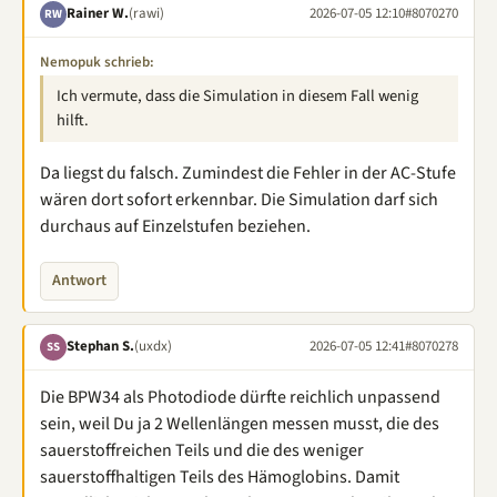
Rainer W.
(rawi)
2026-07-05 12:10
#8070270
RW
Nemopuk schrieb:
Ich vermute, dass die Simulation in diesem Fall wenig
hilft.
Da liegst du falsch. Zumindest die Fehler in der AC-Stufe
wären dort sofort erkennbar. Die Simulation darf sich
durchaus auf Einzelstufen beziehen.
Antwort
Stephan S.
(uxdx)
2026-07-05 12:41
#8070278
SS
Die BPW34 als Photodiode dürfte reichlich unpassend
sein, weil Du ja 2 Wellenlängen messen musst, die des
sauerstoffreichen Teils und die des weniger
sauerstoffhaltigen Teils des Hämoglobins. Damit