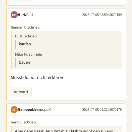
H. H.
Gast
2026-07-05 08:50
#8070159
HH
Gunnar F. schrieb:
H. H. schrieb:
kaufen
Mike M. schrieb:
bauen
Musst du
mir
nicht erklären.
Antwort
Nemopuk
(nemopuk)
2026-07-05 09:32
#8070175
N
Gerd E. schrieb:
Aber dann passt Dein Rg2 mit 1 kOhm nicht den Du aus