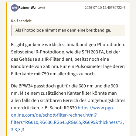
Rainer W.
(rawi)
2026-07-10 12:40
#8072246
RW
Rolf schrieb:
Als Photodiode nimmt man dann eine breitbandige.
Es gibt gar keine wirklich schmalbandigen Photodioden.
Selbst eine IR-Photodiode, wie die SFH 203 FA, bei der
das Gehäuse als IR-Filter dient, besitzt noch eine
Bandbreite von 350 nm. Für ein Pulsoximeter läge deren
Filterkante mit 750 nm allerdings zu hoch.
Die BPW34 passt doch gut für die 680 nm und die 900
nm. Mit einem zusätzlichen Kantenfilter könnte man
allen falls den sichtbaren Bereich des Umgebungslichtes
unterdrücken, z.B. Schott RG630
https://www.pgo-
online.com/de/schott-filter-rechner.html?
filters=RG610,RG630,RG645,RG665,RG695&thickness=3,
3,3,3,3