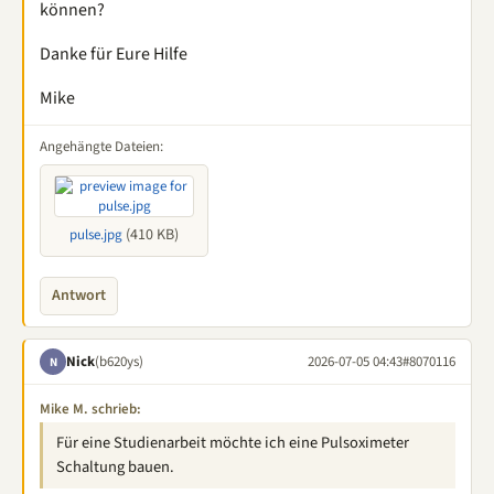
können?
Danke für Eure Hilfe
Mike
Angehängte Dateien:
(410 KB)
pulse.jpg
Antwort
Nick
(b620ys)
2026-07-05 04:43
#8070116
N
Mike M. schrieb:
Für eine Studienarbeit möchte ich eine Pulsoximeter
Schaltung bauen.