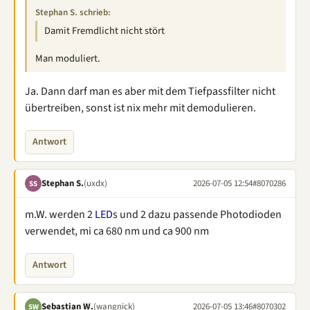
Stephan S. schrieb:
Damit Fremdlicht nicht stört
Man moduliert.
Ja. Dann darf man es aber mit dem Tiefpassfilter nicht
übertreiben, sonst ist nix mehr mit demodulieren.
Antwort
Stephan S.
(uxdx)
2026-07-05 12:54
#8070286
SS
m.W. werden 2
LED
s und 2 dazu passende Photodioden
verwendet, mi ca 680 nm und ca 900 nm
Antwort
Sebastian W.
(wangnick)
2026-07-05 13:46
#8070302
SW