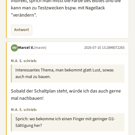
indirekt, sprich man misst die Farbe des Blutes und die
kann man zu Testzwecken bspw. mit Nagellack
"verändern".
Antwort
Marcel V.
(mavin)
2026-07-10 13:28
#8072265
MV
M.A. S. schrieb:
Interessantes Thema, man bekommt glatt Lust, sowas
auch mal zu bauen.
Sobald der Schaltplan steht, würde ich das auch gerne
mal nachbauen!
M.A. S. schrieb:
Sprich: wo bekomme ich einen Finger mit geringer O2-
Sättigung her?