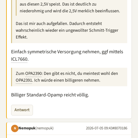
aus diesen 2,5V speist. Das ist deutlich zu
niederohmig und wird die 2,5V merklich beeinflussen.
Das ist mir auch aufgefallen. Dadurch entsteht
wahrscheinlich wieder ein ungewollter Schmitt-Trigger
Effekt.
Einfach symmetrische Versorgung nehmen, ggf mittels
ICL7660
.
Zum
OPA2390
: Den gibt es nicht, du meintest wohl den
OPA2391
. Ich würde einen billigeren nehmen.
Billiger Standard-Opamp reicht völlig.
Antwort
Nemopuk
(nemopuk)
2026-07-05 09:43
#8070186
N