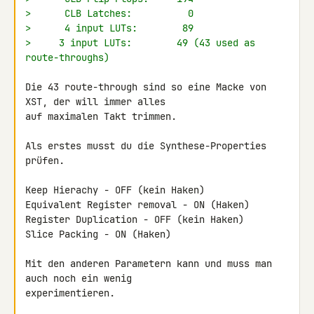
>      CLB Latches:          0
>      4 input LUTs:        89
>     3 input LUTs:        49 (43 used as 
route-throughs)
Die 43 route-through sind so eine Macke von 
XST, der will immer alles 

auf maximalen Takt trimmen.

Als erstes musst du die Synthese-Properties 
prüfen.

Keep Hierachy - OFF (kein Haken)

Equivalent Register removal - ON (Haken)

Register Duplication - OFF (kein Haken)

Slice Packing - ON (Haken)

Mit den anderen Parametern kann und muss man 
auch noch ein wenig 

experimentieren.
