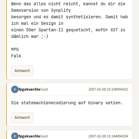
Wenn das alles nicht reicht, kannst du dir die 
Demoversion von Synplify 

besorgen und es damit synthetisieren. Damit hab 
ich mal ein Design in 

einen 50er Spartan-II gequetscht, wofür XST zu 
dämlich war ;-)

MfG

Falk
Antwort
fpgakuechle
Gast
2007-02-08 15:10
#494201
F
Die statemachienecodierung auf binary setzen.
Antwort
fpgakuechle
Gast
2007-02-08 15:14
#494204
F