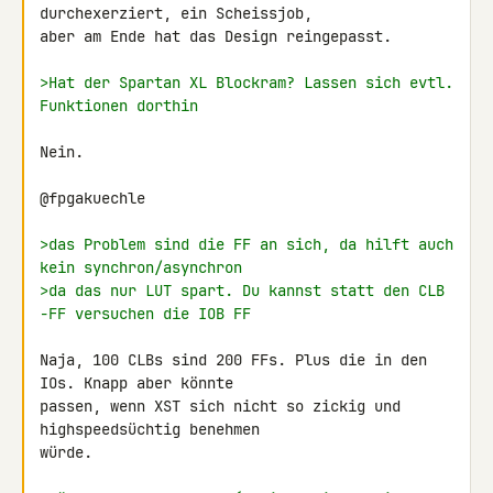
durchexerziert, ein Scheissjob, 

aber am Ende hat das Design reingepasst.

>Hat der Spartan XL Blockram? Lassen sich evtl. 
Funktionen dorthin
Nein.

@fpgakuechle

>das Problem sind die FF an sich, da hilft auch 
kein synchron/asynchron
>da das nur LUT spart. Du kannst statt den CLB 
-FF versuchen die IOB FF
Naja, 100 CLBs sind 200 FFs. Plus die in den 
IOs. Knapp aber könnte 

passen, wenn XST sich nicht so zickig und 
highspeedsüchtig benehmen 

würde.
