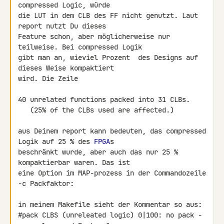
compressed Logic, würde 

die LUT in dem CLB des FF nicht genutzt. Laut 
report nutzt Du dieses 

Feature schon, aber möglicherweise nur 
teilweise. Bei compressed Logik 

gibt man an, wieviel Prozent  des Designs auf 
dieses Weise kompaktiert 

wird. Die Zeile

40 unrelated functions packed into 31 CLBs.

   (25% of the CLBs used are affected.)

aus Deinem report kann bedeuten, das compressed 
Logik auf 25 % des 
FPGA
s 

beschränkt wurde, aber auch das nur 25 % 
kompaktierbar waren. Das ist 

eine Option im MAP-prozess in der Commandozeile 
-c Packfaktor:

in meinem Makefile sieht der Kommentar so aus:

#pack CLBS (unreleated logic) 0|100: no pack -