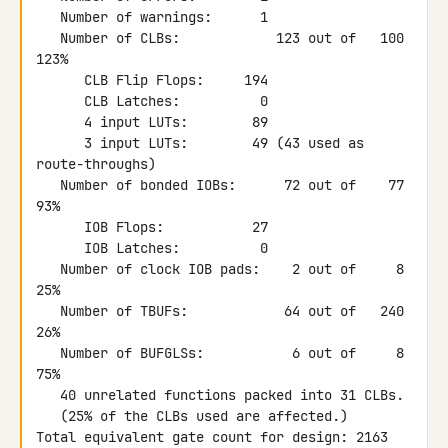
   Number of warnings:      1

   Number of CLBs:            123 out of   100  
123%

      CLB Flip Flops:     194

      CLB Latches:          0

      4 input LUTs:        89

      3 input LUTs:        49 (43 used as 
route-throughs)

   Number of bonded IOBs:      72 out of    77   
93%

      IOB Flops:           27

      IOB Latches:          0

   Number of clock IOB pads:    2 out of     8   
25%

   Number of TBUFs:            64 out of   240   
26%

   Number of BUFGLSs:           6 out of     8   
75%

   40 unrelated functions packed into 31 CLBs.

   (25% of the CLBs used are affected.)

Total equivalent gate count for design: 2163
