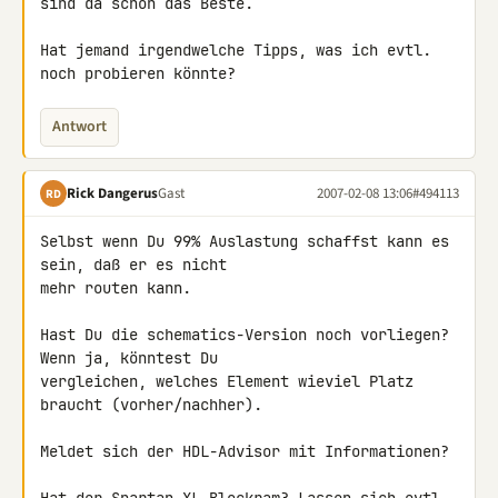
sind da schon das Beste.

Hat jemand irgendwelche Tipps, was ich evtl. 
Antwort
Rick Dangerus
Gast
2007-02-08 13:06
#494113
RD
Selbst wenn Du 99% Auslastung schaffst kann es 
sein, daß er es nicht 

mehr routen kann.

Hast Du die schematics-Version noch vorliegen? 
Wenn ja, könntest Du 

vergleichen, welches Element wieviel Platz 
braucht (vorher/nachher).

Meldet sich der HDL-Advisor mit Informationen?
