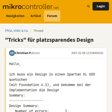
Login
Neuigkeiten
Artikel
Forum
FPGA, VHDL & Co.
›
Thread
"Tricks" für platzsparendes Design
Christian P.
(kron)
2007-02-08 12:55
#494102
CP
Hallo,

ich muss ein Design in einen Spartan XL S05 
quetschen

(mit Foundation 4.1), und bekomme bei der 
Implementation die Design 

Summary:

-----------------

Design Summary:

   Number of errors:        1
