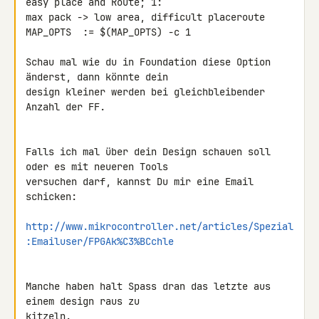
easy place and Route; 1: 

max pack -> low area, difficult placeroute

MAP_OPTS  := $(MAP_OPTS) -c 1

Schau mal wie du in Foundation diese Option 
änderst, dann könnte dein 

design kleiner werden bei gleichbleibender 
Anzahl der FF.

Falls ich mal über dein Design schauen soll 
oder es mit neueren Tools 

versuchen darf, kannst Du mir eine Email 
schicken:

http://www.mikrocontroller.net/articles/Spezial
:Emailuser/FPGAk%C3%BCchle
Manche haben halt Spass dran das letzte aus 
einem design raus zu 

kitzeln.