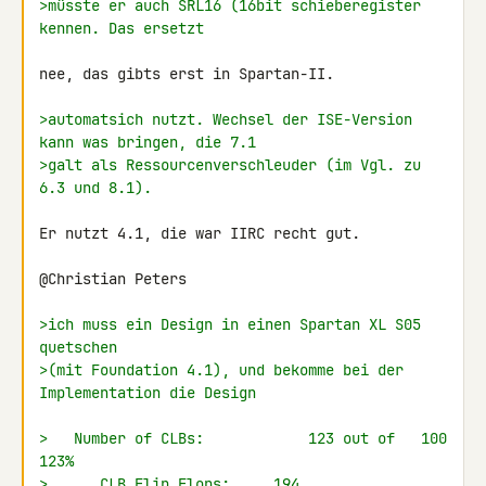
>müsste er auch SRL16 (16bit schieberegister 
kennen. Das ersetzt
nee, das gibts erst in Spartan-II.

>automatsich nutzt. Wechsel der ISE-Version 
kann was bringen, die 7.1
>galt als Ressourcenverschleuder (im Vgl. zu 
6.3 und 8.1).
Er nutzt 4.1, die war IIRC recht gut.

@Christian Peters

>ich muss ein Design in einen Spartan XL S05 
quetschen
>(mit Foundation 4.1), und bekomme bei der 
Implementation die Design
>   Number of CLBs:            123 out of   100  
123%
>      CLB Flip Flops:     194