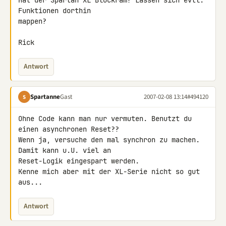
Hat der Spartan XL Blockram? Lassen sich evtl. 
Funktionen dorthin 

mappen?

Rick
Antwort
Spartanne
Gast
2007-02-08 13:14
#494120
S
Ohne Code kann man nur vermuten. Benutzt du 
einen asynchronen Reset?? 

Wenn ja, versuche den mal synchron zu machen. 
Damit kann u.U. viel an 

Reset-Logik eingespart werden.

Kenne mich aber mit der XL-Serie nicht so gut 
aus...
Antwort