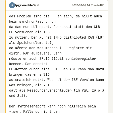
fpgakuechle
Gast
2007-02-08 14:51
#494185
F
das Problem sind die FF an sich, da hilft auch 
kein synchron/asynchron 

da das nur LUT spart. Du kannst statt den CLB -
FF versuchen die IOB FF 

zu nutzen. Der XL hat IMHO distributed RAM (LUT 
als Speicherelemente), 

da könnte man was machen (FF Register mit 
distr. RAM aufbauen). Dann 

müsste er auch SRL16 (16bit schieberegister 
kennen. Das ersetzt 

FF-Ketten durch eine LUT. Den XST kann man dazu 
bringen das er srl16 

automatsich nutzt. Wechsel der ISE-Version kann 
was bringen, die 7.1 

galt als Ressourcenverschleuder (im Vgl. zu 6.3 
und 8.1).

Der synthesereport kann noch hilfreich sein 
*.syr. Falls du nicht den 
