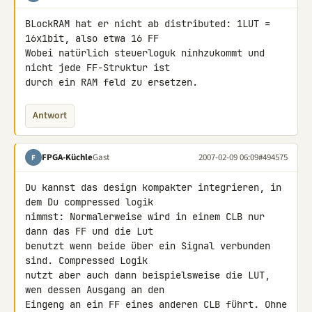
BLockRAM hat er nicht ab distributed: 1LUT = 
16x1bit, also etwa 16 FF 

Wobei natürlich steuerloguk ninhzukommt und 
nicht jede FF-Struktur ist 

durch ein RAM feld zu ersetzen.
Antwort
FPGA-Küchle
Gast
2007-02-09 06:09
#494575
F
Du kannst das design kompakter integrieren, in 
dem Du compressed logik 

nimmst: Normalerweise wird in einem CLB nur 
dann das FF und die Lut 

benutzt wenn beide über ein Signal verbunden 
sind. Compressed Logik 

nutzt aber auch dann beispielsweise die LUT, 
wen dessen Ausgang an den 

Eingeng an ein FF eines anderen CLB führt. Ohne 