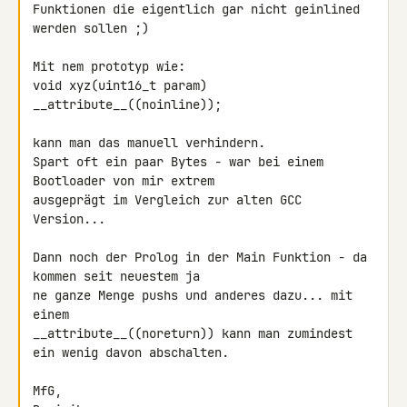
Funktionen die eigentlich gar nicht geinlined 
werden sollen ;)

Mit nem prototyp wie:

void xyz(uint16_t param) 
__attribute__((noinline));

kann man das manuell verhindern.

Spart oft ein paar Bytes - war bei einem 
Bootloader von mir extrem 

ausgeprägt im Vergleich zur alten GCC 
Version...

Dann noch der Prolog in der Main Funktion - da 
kommen seit neuestem ja 

ne ganze Menge pushs und anderes dazu... mit 
einem 

__attribute__((noreturn)) kann man zumindest 
ein wenig davon abschalten.

MfG,
