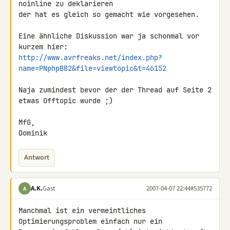
noinline zu deklarieren 

der hat es gleich so gemacht wie vorgesehen.

Eine ähnliche Diskussion war ja schonmal vor 
http://www.avrfreaks.net/index.php?
name=PNphpBB2&file=viewtopic&t=46152
Naja zumindest bevor der der Thread auf Seite 2 
etwas Offtopic wurde ;)

MfG,

Dominik
Antwort
A.K.
Gast
2007-04-07 22:44
#535772
A
Manchmal ist ein vermeintliches 
Optimierungsproblem einfach nur ein 
