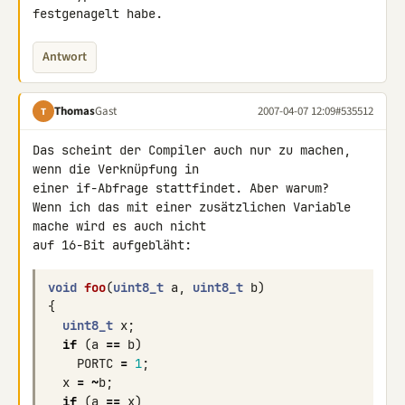
festgenagelt habe.
Antwort
Thomas
Gast
2007-04-07 12:09
#535512
T
Das scheint der Compiler auch nur zu machen, 
wenn die Verknüpfung in 

einer if-Abfrage stattfindet. Aber warum?

Wenn ich das mit einer zusätzlichen Variable 
mache wird es auch nicht 

auf 16-Bit aufgebläht:
void
foo
(
uint8_t
a
,
uint8_t
b
)
{
uint8_t
x
;
if
(
a
==
b
)
PORTC
=
1
;
x
=
~
b
;
if
(
a
==
x
)