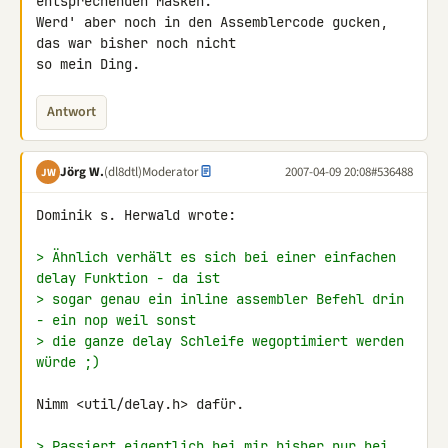
entsprechenden Masken.

Werd' aber noch in den Assemblercode gucken, 
das war bisher noch nicht 

so mein Ding.
Antwort
Jörg W.
(dl8dtl)
Moderator
2007-04-09 20:08
#536488
JW
Dominik s. Herwald wrote:

> Ähnlich verhält es sich bei einer einfachen 
delay Funktion - da ist
> sogar genau ein inline assembler Befehl drin 
- ein nop weil sonst
> die ganze delay Schleife wegoptimiert werden 
würde ;)
Nimm <util/delay.h> dafür.

> Passiert eigentlich bei mir bisher nur bei 