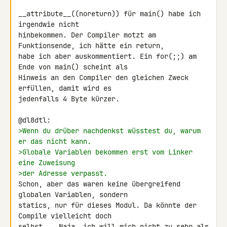
__attribute__((noreturn)) für main() habe ich 
irgendwie nicht 

hinbekommen. Der Compiler motzt am 
Funktionsende, ich hätte ein return, 

habe ich aber auskommentiert. Ein for(;;) am 
Ende von main() scheint als 

Hinweis an den Compiler den gleichen Zweck 
erfüllen, damit wird es 

jedenfalls 4 Byte kürzer.

>Wenn du drüber nachdenkst wüsstest du, warum 
er das nicht kann.
>Globale Variablen bekommen erst vom Linker 
eine Zuweisung
>der Adresse verpasst.
Schon, aber das waren keine übergreifend 
globalen Variablen, sondern 

statics, nur für dieses Modul. Da könnte der 
Compile vielleicht doch 

selbst... Naja, ich will mich nicht zu sehr als 