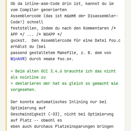
Ob da inline-asm-Code drin ist, kannst du im 
vom Compiler generierten

Assemblercode (das ist 
nicht
 der Disassembler-
Code!) schnell

feststellen, indem du nach den Kommentaren /* 
APP */ ... /* NOAPP */

guckst.  Den Assemblercode für eine Datei foo.c 
erhälst du (bei

passend gestaltetem Makefile, z. B. dem von 
WinAVR
) durch »make foo.s«.

> Beim alten GCC 3.4.6 brauchte ich das nicht 
als noinline zu
> deklarieren der hat es gleich so gemacht wie 
vorgesehen.
Der konnte automatisches Inlining nur bei 
Optimierung auf

Geschwindigkeit (-O3), nicht bei Optimierung 
auf Platz -- obwohl es

eben auch durchaus Platzeinsparungen bringen 