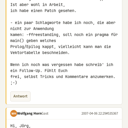
Ist aber wohl in Arbeit, 

ich habe einen Patch gesehen.

- ein paar Schlagworte habe ich noch, die aber 
nicht zur Anwendung 

kamen: -ffreestanding, soll noch ein pragma für 
main() geben welches 

Prolog/Epilog kappt, vielleicht kann man die 
Vektortabelle beschneiden.

Wenn ich noch was vergessen habe schreib' ich 
ein Follow-Up. Fühlt Euch 

frei, selbst Tricks und Kommentare anzumerken.  
;-)
Antwort
Wolfgang Horn
Gast
2007-04-06 22:29
#535367
WH
Hi, Jörg,
