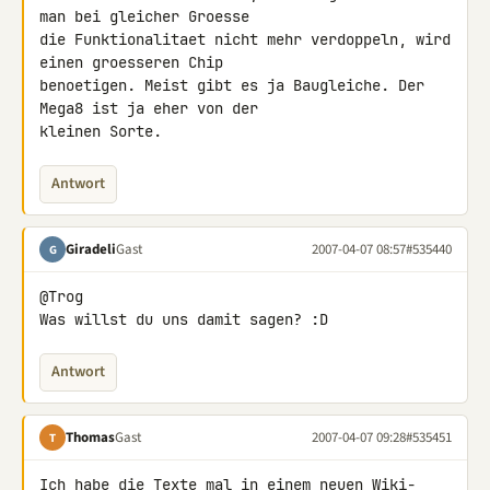
man bei gleicher Groesse 

die Funktionalitaet nicht mehr verdoppeln, wird 
einen groesseren Chip 

benoetigen. Meist gibt es ja Baugleiche. Der 
Mega8 ist ja eher von der 

kleinen Sorte.
Antwort
Giradeli
Gast
2007-04-07 08:57
#535440
G
@Trog

Was willst du uns damit sagen? :D
Antwort
Thomas
Gast
2007-04-07 09:28
#535451
T
Ich habe die Texte mal in einem neuen Wiki-