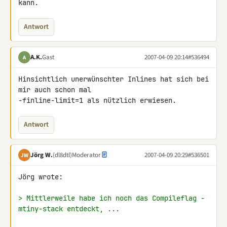
kann.
Antwort
A.K.
Gast
2007-04-09 20:14
#536494
A
Hinsichtlich unerwünschter Inlines hat sich bei 
mir auch schon mal

-finline-limit=1 als nützlich erwiesen.
Antwort
Jörg W.
(dl8dtl)
Moderator
2007-04-09 20:29
#536501
JW
Jörg wrote:

> Mittlerweile habe ich noch das Compileflag -
mtiny-stack entdeckt, ...