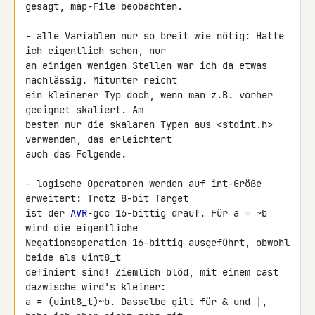
gesagt, map-File beobachten.

- alle Variablen nur so breit wie nötig: Hatte 
ich eigentlich schon, nur 

an einigen wenigen Stellen war ich da etwas 
nachlässig. Mitunter reicht 

ein kleinerer Typ doch, wenn man z.B. vorher 
geeignet skaliert. Am 

besten nur die skalaren Typen aus <stdint.h> 
verwenden, das erleichtert 

auch das Folgende.

- logische Operatoren werden auf int-Größe 
erweitert: Trotz 8-bit Target 

ist der 
AVR
-gcc 16-bittig drauf. Für a = ~b 
wird die eigentliche 

Negationsoperation 16-bittig ausgeführt, obwohl 
beide als uint8_t 

definiert sind! Ziemlich blöd, mit einem cast 
dazwische wird's kleiner: 

a = (uint8_t)~b. Dasselbe gilt für & und |, 