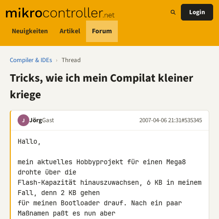
Login
Neuigkeiten
Artikel
Forum
Compiler & IDEs
›
Thread
Tricks, wie ich mein Compilat kleiner
kriege
Jörg
Gast
2007-04-06 21:31
#535345
J
Hallo,

mein aktuelles Hobbyprojekt für einen Mega8 
drohte über die 

Flash-Kapazität hinauszuwachsen, 6 KB in meinem 
Fall, denn 2 KB gehen 

für meinen Bootloader drauf. Nach ein paar 
Maßnamen paßt es nun aber 
