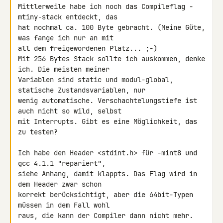
Mittlerweile habe ich noch das Compileflag -
mtiny-stack entdeckt, das 

hat nochmal ca. 100 Byte gebracht. (Meine Güte, 
was fange ich nur an mit 

all dem freigewordenen Platz... ;-)

Mit 256 Bytes Stack sollte ich auskommen, denke 
ich. Die meisten meiner 

Variablen sind static und modul-global, 
statische Zustandsvariablen, nur 

wenig automatische. Verschachtelungstiefe ist 
auch nicht so wild, selbst 

mit Interrupts. Gibt es eine Möglichkeit, das 
zu testen?

Ich habe den Header <stdint.h> für -mint8 und 
gcc 4.1.1 "repariert", 

siehe Anhang, damit klappts. Das Flag wird in 
dem Header zwar schon 

korrekt berücksichtigt, aber die 64bit-Typen 
müssen in dem Fall wohl 

raus, die kann der Compiler dann nicht mehr.
