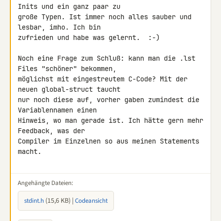
Inits und ein ganz paar zu 

große Typen. Ist immer noch alles sauber und 
lesbar, imho. Ich bin 

zufrieden und habe was gelernt.  :-)

Noch eine Frage zum Schluß: kann man die .lst 
Files "schöner" bekommen, 

möglichst mit eingestreutem C-Code? Mit der 
neuen global-struct taucht 

nur noch diese auf, vorher gaben zumindest die 
Variablennamen einen 

Hinweis, wo man gerade ist. Ich hätte gern mehr 
Feedback, was der 

Compiler im Einzelnen so aus meinen Statements 
macht.

Angehängte Dateien:
(15,6 KB) |
stdint.h
Codeansicht