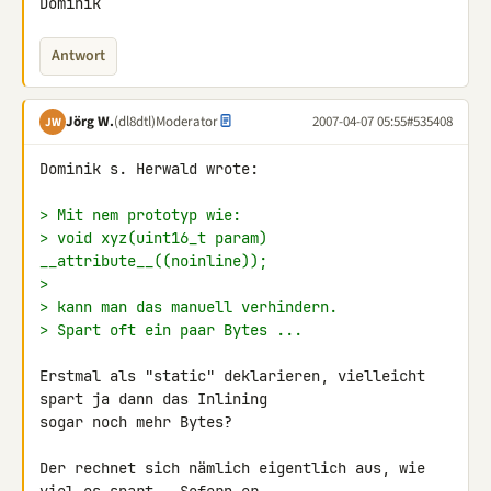
Antwort
Jörg W.
(dl8dtl)
Moderator
2007-04-07 05:55
#535408
JW
Dominik s. Herwald wrote:

> Mit nem prototyp wie:
> void xyz(uint16_t param) 
__attribute__((noinline));
>
> kann man das manuell verhindern.
> Spart oft ein paar Bytes ...
Erstmal als "static" deklarieren, vielleicht 
spart ja dann das Inlining

sogar noch mehr Bytes?

Der rechnet sich nämlich eigentlich aus, wie 