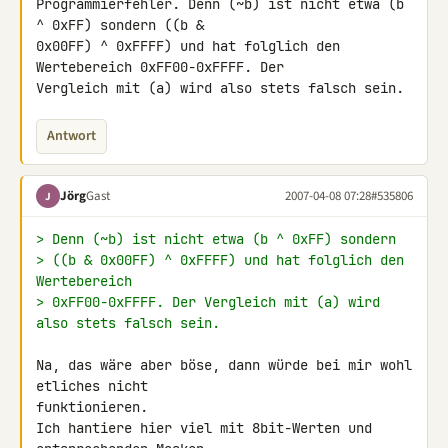
Programmierfehler. Denn (~b) ist nicht etwa (b 
^ 0xFF) sondern ((b & 

0x00FF) ^ 0xFFFF) und hat folglich den 
Wertebereich 0xFF00-0xFFFF. Der 

Vergleich mit (a) wird also stets falsch sein.
Antwort
Jörg
Gast
2007-04-08 07:28
#535806
J
> Denn (~b) ist nicht etwa (b ^ 0xFF) sondern
> ((b & 0x00FF) ^ 0xFFFF) und hat folglich den 
Wertebereich
> 0xFF00-0xFFFF. Der Vergleich mit (a) wird 
also stets falsch sein.
Na, das wäre aber böse, dann würde bei mir wohl 
etliches nicht 

funktionieren.

Ich hantiere hier viel mit 8bit-Werten und 