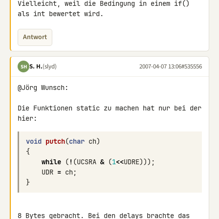
Vielleicht, weil die Bedingung in einem if() 
als int bewertet wird.
Antwort
S. H.
(slyd)
2007-04-07 13:06
#535556
SH
@Jörg Wunsch:

Die Funktionen static zu machen hat nur bei der 
hier:
void
putch
(
char
ch
)
{
while
(
!
(
UCSRA
&
(
1
<<
UDRE
)));
UDR
=
ch
;
}
8 Bytes gebracht. Bei den delays brachte das 