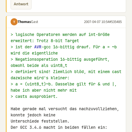
Antwort
Thomas
Gast
2007-04-07 10:54
#535485
T
> logische Operatoren werden auf int-Größe 
erweitert: Trotz 8-bit Target
> ist der 
AVR
-gcc 16-bittig drauf. Für a = ~b 
wird die eigentliche
> Negationsoperation 16-bittig ausgeführt, 
obwohl beide als uint8_t
> definiert sind! Ziemlich blöd, mit einem cast 
dazwische wird's kleiner:
> a = (uint8_t)~b. Dasselbe gilt für & und |, 
habe ich aber nicht mehr mit
> casts ausprobiert.
Habe gerade mal versucht das nachzuvollziehen, 
konnte jedoch keine 

Unterschiede feststellen.

Der GCC 3.4.6 macht in beiden fällen ein: