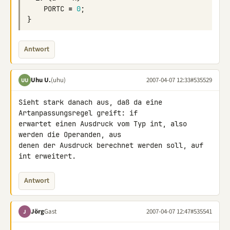
PORTC
=
0
;
}
Antwort
Uhu U.
(uhu)
2007-04-07 12:33
#535529
UU
Sieht stark danach aus, daß da eine 
Artanpassungsregel greift: if 

erwartet einen Ausdruck vom Typ int, also 
werden die Operanden, aus 

denen der Ausdruck berechnet werden soll, auf 
int erweitert.
Antwort
Jörg
Gast
2007-04-07 12:47
#535541
J