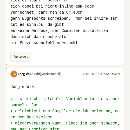
viel es spart.  Sofern er

sich dabei bei nicht-inline-asm-Code 
verrechnet, darf man dafür auch

gern Bugreports schreiben.  Nur bei inline asm 
ist es sinnlos, da gibt

es keine Methode, dem Compiler mitzuteilen, 
dass sich darin mehr als

ein Prozessorbefehl versteckt.
Antwort
Jörg W.
(dl8dtl)
Moderator
2007-04-07 05:56
#535409
JW
Jörg wrote:

> - statische (globale) Variablen in ein struct 
sammeln: Das
> erleichtert dem Compiler die Adressierung, da 
er den Basiszeiger
> wiederverwenden kann. Finde ich aber schwach, 
daß der Compiler sich