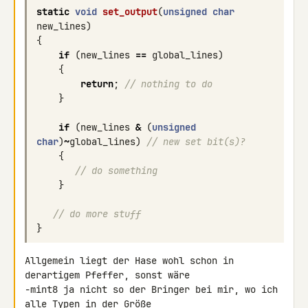
static
void
set_output
(
unsigned
char
new_lines
)
{
if
(
new_lines
==
global_lines
)
{
return
;
// nothing to do
}
if
(
new_lines
&
(
unsigned
char
)
~
global_lines
)
// new set bit(s)?
{
// do something
}
// do more stuff
}
Allgemein liegt der Hase wohl schon in 
derartigem Pfeffer, sonst wäre 

-mint8 ja nicht so der Bringer bei mir, wo ich 
alle Typen in der Größe 
