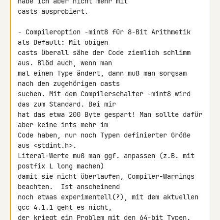
habe ich aber nicht mehr mit 

casts ausprobiert.

- Compileroption -mint8 für 8-Bit Arithmetik 
als Default: Mit obigen 

casts überall sähe der Code ziemlich schlimm 
aus. Blöd auch, wenn man 

mal einen Type ändert, dann muß man sorgsam 
nach den zugehörigen casts 

suchen. Mit dem Compilerschalter -mint8 wird 
das zum Standard. Bei mir 

hat das etwa 200 Byte gespart! Man sollte dafür 
aber keine ints mehr im 

Code haben, nur noch Typen definierter Größe 
aus <stdint.h>. 

Literal-Werte muß man ggf. anpassen (z.B. mit 
postfix L long machen) 

damit sie nicht überlaufen, Compiler-Warnings 
beachten.  Ist anscheinend 

noch etwas experimentell(?), mit dem aktuellen 
gcc 4.1.1 geht es nicht, 

der kriegt ein Problem mit den 64-bit Typen. 