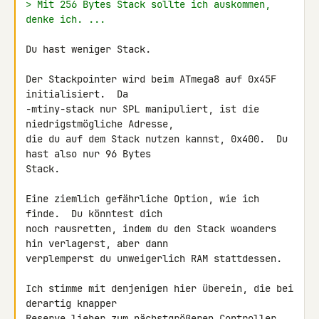
> Mit 256 Bytes Stack sollte ich auskommen, 
denke ich. ...
Du hast weniger Stack.

Der Stackpointer wird beim ATmega8 auf 0x45F 
initialisiert.  Da

-mtiny-stack nur SPL manipuliert, ist die 
niedrigstmögliche Adresse,

die du auf dem Stack nutzen kannst, 0x400.  Du 
hast also nur 96 Bytes

Stack.

Eine ziemlich gefährliche Option, wie ich 
finde.  Du könntest dich

noch rausretten, indem du den Stack woanders 
hin verlagerst, aber dann

verplemperst du unweigerlich RAM stattdessen.

Ich stimme mit denjenigen hier überein, die bei 
derartig knapper

Reserve lieber zum nächstgrößeren Controller 