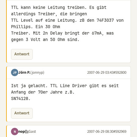
TTL kann keine Leitung treiben. Es gibt 
allerdings Treiber, die bringen 

TTL Level auf eine Leitung. zB den 74F3037 von 
Phillips. Ein 30 Ohm 

Treiber. Mit 2n Delay bringt der 67mA, was 
gegen 3 Volt an 50 Ohm sind.
Antwort
Jörn P.
(jonnyp)
2007-06-29 03:43
#592800
JP
Ist ja gelacht. TTL Line Driver gibt es seit 
Anfang der 70er Jahre z.B. 

SN74128.
Antwort
nop();
Gast
2007-06-29 08:30
#592969
N