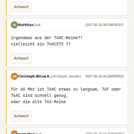
Antwort
Matthias
Gast
2007-06-26 06:50
#590337
M
irgendwas aus der 74HC-Reihe??

vielleicht ein 
74HC573
 ??
Antwort
Christoph db1uq K.
(christoph_kessler)
2007-06-26 06:56
#590339
CD
Für 60 MHz ist 74HC etwas zu langsam, 74F oder 
74AC sind schnell genug, 

oder die alte 74S-Reihe
Antwort
matscher
Gast
2007-06-26 07:20
#590367