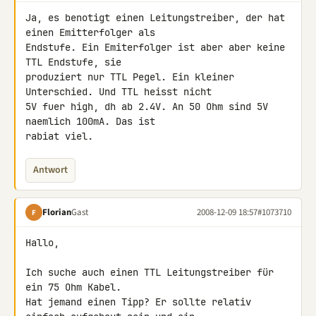
Ja, es benotigt einen Leitungstreiber, der hat 
einen Emitterfolger als 

Endstufe. Ein Emiterfolger ist aber aber keine 
TTL Endstufe, sie 

produziert nur TTL Pegel. Ein kleiner 
Unterschied. Und TTL heisst nicht 

5V fuer high, dh ab 2.4V. An 50 Ohm sind 5V 
naemlich 100mA. Das ist 

rabiat viel.
Antwort
Florian
Gast
2008-12-09 18:57
#1073710
F
Hallo,

Ich suche auch einen TTL Leitungstreiber für 
ein 75 Ohm Kabel.

Hat jemand einen Tipp? Er sollte relativ 