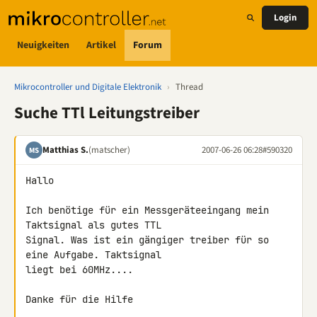
Login
Neuigkeiten
Artikel
Forum
Mikrocontroller und Digitale Elektronik
›
Thread
Suche TTl Leitungstreiber
Matthias S.
(matscher)
2007-06-26 06:28
#590320
MS
Hallo

Ich benötige für ein Messgeräteeingang mein 
Taktsignal als gutes TTL 

Signal. Was ist ein gängiger treiber für so 
eine Aufgabe. Taktsignal 

liegt bei 60MHz....

Danke für die Hilfe