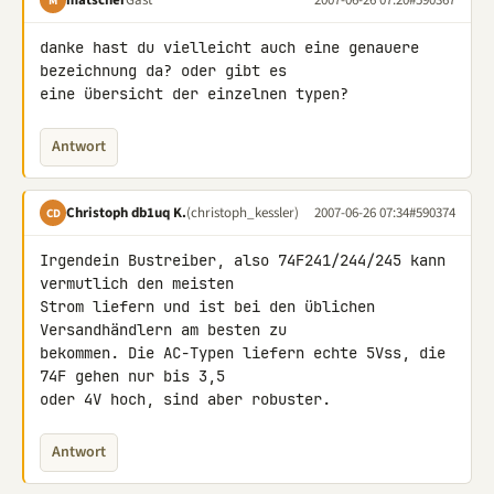
M
danke hast du vielleicht auch eine genauere 
bezeichnung da? oder gibt es 

eine übersicht der einzelnen typen?
Antwort
Christoph db1uq K.
(christoph_kessler)
2007-06-26 07:34
#590374
CD
Irgendein Bustreiber, also 74F241/244/245 kann 
vermutlich den meisten 

Strom liefern und ist bei den üblichen 
Versandhändlern am besten zu 

bekommen. Die AC-Typen liefern echte 5Vss, die 
74F gehen nur bis 3,5 

oder 4V hoch, sind aber robuster.
Antwort