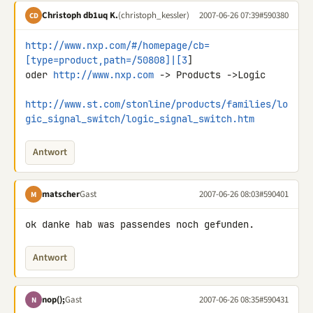
Christoph db1uq K.
(christoph_kessler)
2007-06-26 07:39
#590380
CD
http://www.nxp.com/#/homepage/cb=
[type=product,path=/50808]|[3
]

oder 
http://www.nxp.com
 -> Products ->Logic

http://www.st.com/stonline/products/families/lo
gic_signal_switch/logic_signal_switch.htm
Antwort
matscher
Gast
2007-06-26 08:03
#590401
M
Antwort
nop();
Gast
2007-06-26 08:35
#590431
N