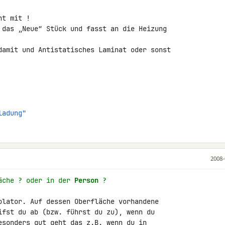
t mit !

 das „Neue“ Stück und fasst an die Heizung 

damit und Antistatisches Laminat oder sonst 

ladung"
2008-
äche ? oder in der 
Person
 ?
olator. Auf dessen Oberfläche vorhandene 

ifst du ab (bzw. führst du zu), wenn du 

esonders gut geht das z.B. wenn du in 
