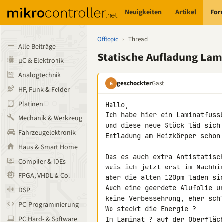
Neuigkeiten
Artikel
Fo
Offtopic
›
Thread
Alle Beiträge
Statische Aufladung Lami
µC & Elektronik
Analogtechnik
geschockter
Gast
G
HF, Funk & Felder
Platinen
Hallo,

Ich habe hier ein Laminatfuss
Mechanik & Werkzeug
und diese neue Stück läd sich
Fahrzeugelektronik
Entladung am Heizkörper schon 
Haus & Smart Home
Das es auch extra Antistatisch
Compiler & IDEs
weis ich jetzt erst im Nachhin
FPGA, VHDL & Co.
aber die alten 120pm laden si
Auch eine geerdete Alufolie un
DSP
keine Verbessehrung, eher schl
PC-Programmierung
Wo steckt die Energie ?

PC Hard- & Software
Im Laminat ? auf der Oberfläch