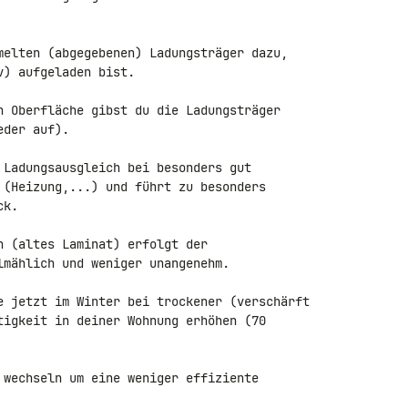
melten (abgegebenen) Ladungsträger dazu, 

) aufgeladen bist.

n Oberfläche gibst du die Ladungsträger 

der auf).

 Ladungsausgleich bei besonders gut 

 (Heizung,...) und führt zu besonders 

k.

 (altes Laminat) erfolgt der 

lmählich und weniger unangenehm.

e jetzt im Winter bei trockener (verschärft 

tigkeit in deiner Wohnung erhöhen (70 

 wechseln um eine weniger effiziente 
