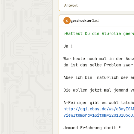
Antwort
geschockter
Gast
G
>Hattest Du die Alufolie geer
Ja !

War heute noch mal in der Auss
da ist das selbe Problem zwar
Aber ich bin  natürlich der e
Die wollen jetzt mal jemand vo
http://cgi.ebay.de/ws/eBayISA
ViewItem&rd=1&item=2201810560
Jemand Erfahrung damit ?