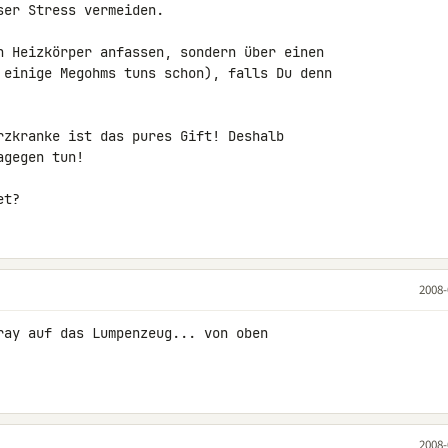
er Stress vermeiden.

n Heizkörper anfassen, sondern über einen 

 einige Megohms tuns schon), falls Du denn 

rzkranke ist das pures Gift! Deshalb 

gegen tun!

et?
2008-
ray auf das Lumpenzeug... von oben 

2008-