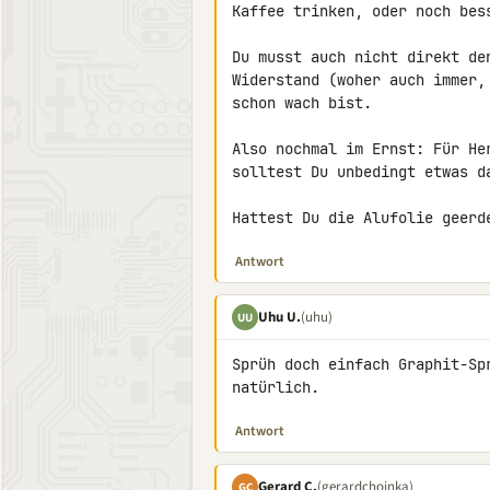
Kaffee trinken, oder noch bess
Du musst auch nicht direkt de
Widerstand (woher auch immer,
schon wach bist.

Also nochmal im Ernst: Für He
solltest Du unbedingt etwas da
Hattest Du die Alufolie geerd
Antwort
Uhu U.
(uhu)
UU
Sprüh doch einfach Graphit-Sp
natürlich.
Antwort
Gerard C.
(gerardchoinka)
GC