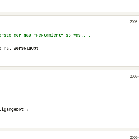
2008-
erste der das "Reklamiert" so was....
e Mal 
WersGlaubt
2008-
ligangebot ?
2008-