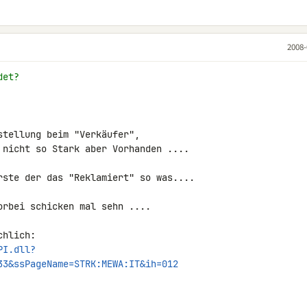
2008-
det?
tellung beim "Verkäufer",

 nicht so Stark aber Vorhanden ....

rste der das "Reklamiert" so was....

rbei schicken mal sehn ....

PI.dll?
33&ssPageName=STRK:MEWA:IT&ih=012