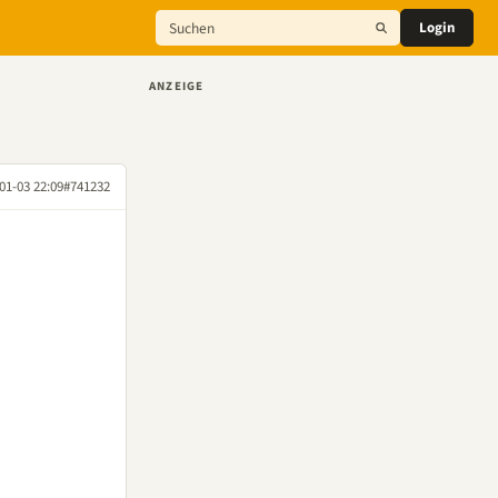
Login
ANZEIGE
01-03 22:09
#741232