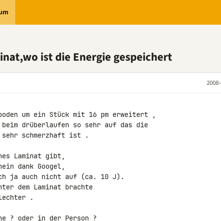
rum
nat,wo ist die Energie gespeichert
2008-
boden um ein Stück mit 16 pm erweitert ,

 beim drüberlaufen so sehr auf das die

sehr schmerzhaft ist .

es Laminat gibt,

ein dank Googel,

ch ja auch nicht auf (ca. 10 J).

ter dem Laminat brachte

echter .

e ? oder in der Person ?
