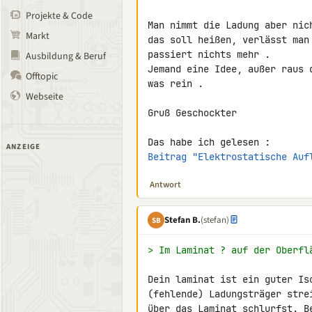
Projekte & Code
Man nimmt die Ladung aber nich
Markt
das soll heißen, verlässt man
passiert nichts mehr .

Ausbildung & Beruf
Jemand eine Idee, außer raus 
Offtopic
was rein .

Webseite
Gruß Geschockter

ANZEIGE
Beitrag "Elektrostatische Auf
Antwort
Stefan B.
(stefan)
SB
> Im Laminat ? auf der Oberfl
Dein laminat ist ein guter Is
(fehlende) Ladungsträger stre
über das Laminat schlurfst. B