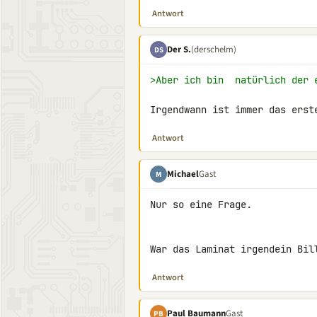
Antwort
Der S.
(derschelm)
DS
>Aber ich bin  natürlich der 
Irgendwann ist immer das erst
Antwort
Michael
Gast
M
Nur so eine Frage.

War das Laminat irgendein Bil
Antwort
Paul Baumann
Gast
PB