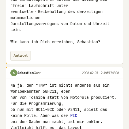
"freie" Laufschrift unter 

eventueller Beibehaltung des derzeitigen 
mutmasslichen 

Darstellungsvermögens von Datum und Uhrzeit 
sein.

Wie kann ich Dich erreichen, Sebastian?
Antwort
Sebastian
Gast
2008-02-07 12:49
#774308
S
Na ja, der "TMP" ist nichts anderes als ein 
wohlbekannter 68HC11, eben 

nur von Toshiba statt von Motorola produziert. 
Für die Programmierung, 

ob nun mit HC11-GCC oder ASM11, spielt das 
keine Rolle. Aber was der 
PIC
bei der Sache nun macht, ist mir unklar. 
Vielleicht hilft es, das Layout 
