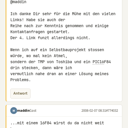
@maddin

Ich danke Dir sehr für die Mühe mit den vielen 
Links! Habe sie auch der 

Reihe nach zur Kenntnis genommen und einige 
Kontaktanfragen gestartet. 

Der 4. Link funzt allerdings nicht.

Wenn ich auf ein Selbstbauprojekt stossen 
würde, wo mal kein Atmel, 

sondern der TMP von Toshiba und ein 
PIC16
F84 
drin stecken, dann wäre ich 

vermutlich nahe dran an einer Lösung meines 
Problems.
Antwort
maddin
Gast
2008-02-07 08:31
#774032
M
...mit einem 16F84 wirst du da nicht weit 