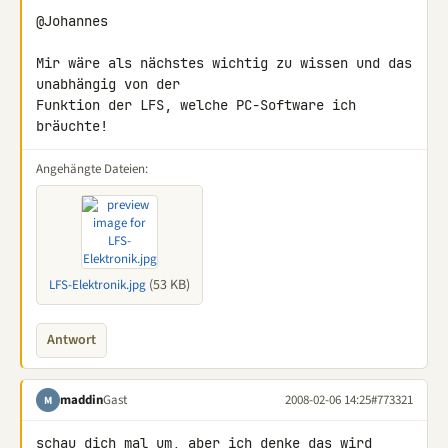
@Johannes

Mir wäre als nächstes wichtig zu wissen und das 
unabhängig von der 

Funktion der LFS, welche PC-Software ich 
bräuchte!
Angehängte Dateien:
(53 KB)
LFS-Elektronik.jpg
Antwort
maddin
Gast
2008-02-06 14:25
#773321
M
schau dich mal um, aber ich denke das wird 