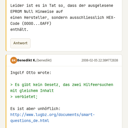
Leider ist es in Tat so, dass der ausgelesene 
EPROM Null Hinweise auf 

einen Hersteller, sondern ausschliesslich HEX-
Code (0000...0AFF) 

enthält.
Antwort
Benedikt K.
(benedikt)
2008-02-05 22:38
#772838
BK
Ingolf Otto wrote:

> Es gibt kein Gesetz, das zwei Hilfeersuchen 
mit gleichem Inhalt
> verbietet;
http://www.lugbz.org/documents/smart-
questions_de.html