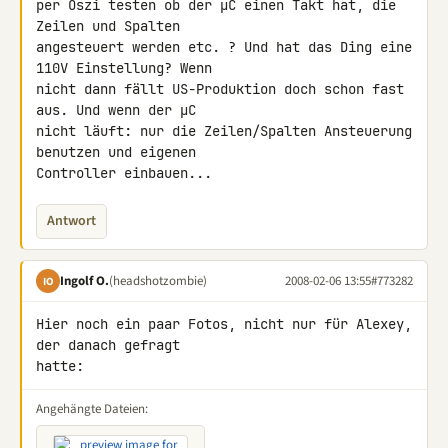
per Oszi testen ob der µC einen Takt hat, die 
Zeilen und Spalten 

angesteuert werden etc. ? Und hat das Ding eine 
110V Einstellung? Wenn 

nicht dann fällt US-Produktion doch schon fast 
aus. Und wenn der µC 

nicht läuft: nur die Zeilen/Spalten Ansteuerung 
benutzen und eigenen 

Controller einbauen...
Antwort
Ingolf O.
(headshotzombie)
2008-02-06 13:55
#773282
IO
Hier noch ein paar Fotos, nicht nur für Alexey, 
der danach gefragt 

hatte:
Angehängte Dateien: