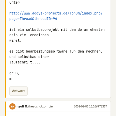
unter

http://www.addys-projects.de/forum/index.php?
page=Thread&threadID=94
ist ein selbstbauprojekt mit dem du am ehesten 
dein ziel ereeichen 

wirst.

es gibt bearbeitungssoftware für den rechner, 
und selbstbau einer 

laufschrift....

gruß,

m
Antwort
Ingolf O.
(headshotzombie)
2008-02-06 15:16
#773367
IO