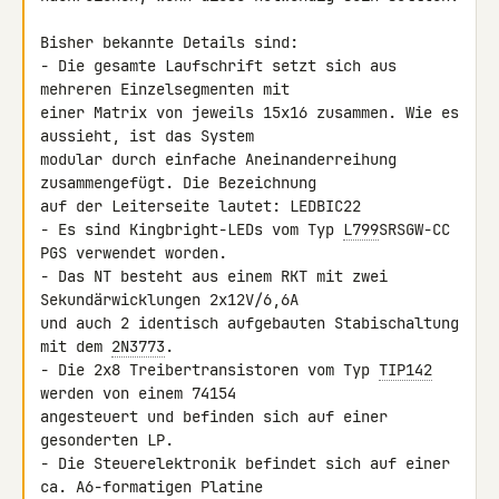
Bisher bekannte Details sind:

- Die gesamte Laufschrift setzt sich aus 
mehreren Einzelsegmenten mit 

einer Matrix von jeweils 15x16 zusammen. Wie es 
aussieht, ist das System 

modular durch einfache Aneinanderreihung 
zusammengefügt. Die Bezeichnung 

auf der Leiterseite lautet: LEDBIC22

- Es sind Kingbright-LEDs vom Typ 
L799
SRSGW-CC 
PGS verwendet worden.

- Das NT besteht aus einem RKT mit zwei 
Sekundärwicklungen 2x12V/6,6A

und auch 2 identisch aufgebauten Stabischaltung 
mit dem 
2N3773
.

- Die 2x8 Treibertransistoren vom Typ 
TIP142
werden von einem 74154 

angesteuert und befinden sich auf einer 
gesonderten LP.

- Die Steuerelektronik befindet sich auf einer 
ca. A6-formatigen Platine 
