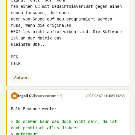
Signal fehlt. GGf. kann 

man einen uC mit Gedächtnisverlust gegen einen 
neuen tauschen, der dann 

aber von Grund auf neu programmiert werden 
muss, wenn die originalen 

HEXfiles nicht aufzutreiben sind. Die Software 
ist an der Matrix das 

kleinste Übel.

MFG

Falk
Antwort
Ingolf O.
(headshotzombie)
2008-02-07 11:48
#774238
IO
Falk Brunner wrote:

> So schwer kann das doch nicht sein, da ist 
doch praktisch alles diskret
> aufgebaut.