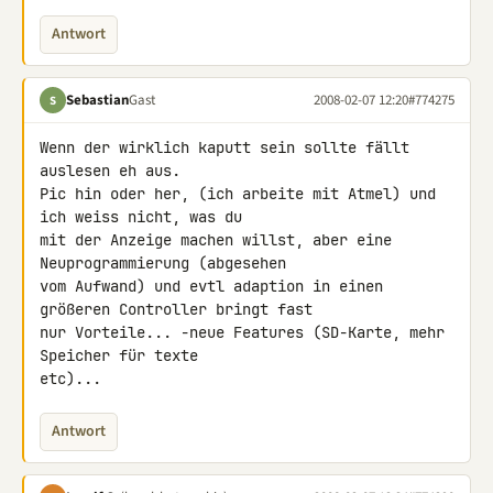
Antwort
Sebastian
Gast
2008-02-07 12:20
#774275
S
Wenn der wirklich kaputt sein sollte fällt 
auslesen eh aus.

Pic hin oder her, (ich arbeite mit Atmel) und 
ich weiss nicht, was du 

mit der Anzeige machen willst, aber eine 
Neuprogrammierung (abgesehen 

vom Aufwand) und evtl adaption in einen 
größeren Controller bringt fast 

nur Vorteile... -neue Features (SD-Karte, mehr 
Speicher für texte 

etc)...
Antwort