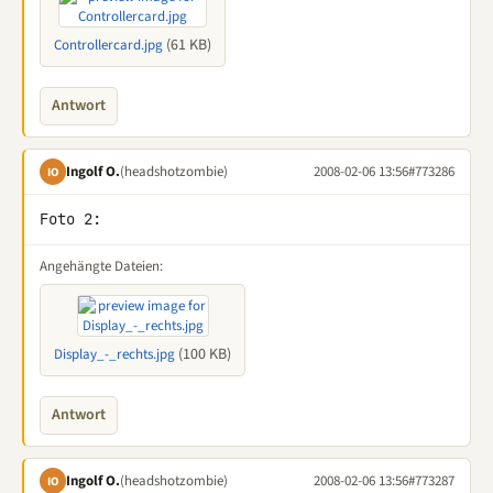
(61 KB)
Controllercard.jpg
Antwort
Ingolf O.
(headshotzombie)
2008-02-06 13:56
#773286
IO
Foto 2:
Angehängte Dateien:
(100 KB)
Display_-_rechts.jpg
Antwort
Ingolf O.
(headshotzombie)
2008-02-06 13:56
#773287
IO