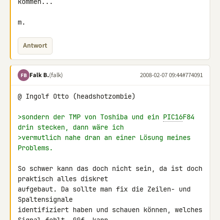
kommen...

m.
Antwort
Falk B.
(falk)
2008-02-07 09:44
#774091
FB
@ Ingolf Otto (headshotzombie)

>sondern der TMP von Toshiba und ein 
PIC16
F84 
drin stecken, dann wäre ich
>vermutlich nahe dran an einer Lösung meines 
Problems.
So schwer kann das doch nicht sein, da ist doch 
praktisch alles diskret 

aufgebaut. Da sollte man fix die Zeilen- und 
Spaltensignale 

identifiziert haben und schauen können, welches 