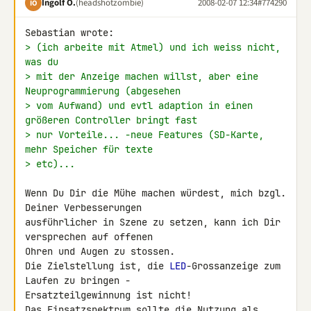
Ingolf O.
(headshotzombie)
2008-02-07 12:34
#774290
IO
> (ich arbeite mit Atmel) und ich weiss nicht, 
was du
> mit der Anzeige machen willst, aber eine 
Neuprogrammierung (abgesehen
> vom Aufwand) und evtl adaption in einen 
größeren Controller bringt fast
> nur Vorteile... -neue Features (SD-Karte, 
mehr Speicher für texte
> etc)...
Wenn Du Dir die Mühe machen würdest, mich bzgl. 
Deiner Verbesserungen 

ausführlicher in Szene zu setzen, kann ich Dir 
versprechen auf offenen 

Ohren und Augen zu stossen.

Die Zielstellung ist, die 
LED
-Grossanzeige zum 
Laufen zu bringen - 

Ersatzteilgewinnung ist nicht!

Das Einsatzspektrum sollte die Nutzung als 