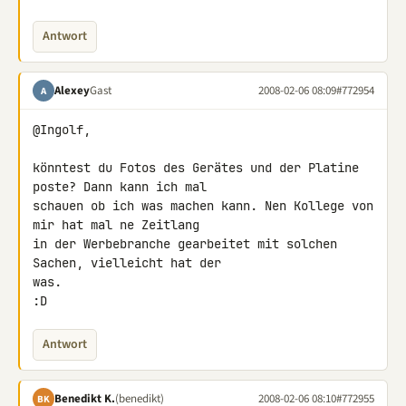
Antwort
Alexey
Gast
2008-02-06 08:09
#772954
A
@Ingolf,

könntest du Fotos des Gerätes und der Platine 
poste? Dann kann ich mal 

schauen ob ich was machen kann. Nen Kollege von 
mir hat mal ne Zeitlang 

in der Werbebranche gearbeitet mit solchen 
Sachen, vielleicht hat der 

was.

:D
Antwort
Benedikt K.
(benedikt)
2008-02-06 08:10
#772955
BK