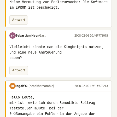
Meine Vermutung zur Fehlerursache: Die Software 
im EPROM ist beschädigt.
Antwort
Sebastian Heyn
Gast
2008-02-06 10:46
#773075
SH
Vielleicht könnte man die Kingbrights nutzen, 
und eine neue Ansteuerung 

bauen?
Antwort
Ingolf O.
(headshotzombie)
2008-02-06 12:51
#773213
IO
Hallo Leute,

mir ist, wwie ich durch Benedikts Beitrag 
feststellen mußte, bei der 

Größenangabe ein Fehler in der Angabe der 