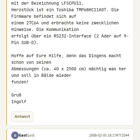
mit der Bezeichnung LFSCPU11.

Herzstück ist ein Toshiba TMP68HC11A0T. Die 
Firmware befindet sich auf 

einem 27C64 und erbrachte keine zwecklichen 
Hinweise. Die Kommunikation 

erfolgt über ein RS232-Interface (2 Ader auf 9-
Pin SUB-D).

Hoffe auf Eure Hilfe, denn das Dingens macht 
schon von seinen 

Abmessungen (ca. 40 x 2500 cm) mächtig was her 
und soll in Bälde wieder 

funzen!

Gruß

Ingolf
Antwort
Gast
Gast
2008-02-05 18:17
#772544
G