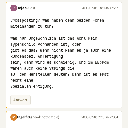
Jojo S.
Gast
2008-02-05 18:36
#772552
JS
Crossposting? was haben denn beiden Foren 
miteinander zu tun?

Was nur ungewöhnlich ist das wohl kein 
Typenschild vorhanden ist, oder 

gibt es das? Wenn nicht kann es ja auch eine 
kundenspez. Anfertigung 

sein, dann wird es schwierig. Und im EEprom 
waren auch keine Strings die 

auf den Hersteller deuten? Dann ist es erst 
recht eine 

Spezialanfertigung.
Antwort
Ingolf O.
(headshotzombie)
2008-02-05 22:31
#772834
IO