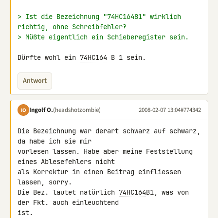
> Ist die Bezeichnung "74HC16481" wirklich 
richtig, ohne Schreibfehler?
> Müßte eigentlich ein Schieberegister sein.
Dürfte wohl ein 
74HC164
 B 1 sein.
Antwort
Ingolf O.
(headshotzombie)
2008-02-07 13:04
#774342
IO
Die Bezeichnung war derart schwarz auf schwarz, 
da habe ich sie mir 

vorlesen lassen. Habe aber meine Feststellung 
eines Ablesefehlers nicht 

als Korrektur in einen Beitrag einfliessen 
lassen, sorry.

Die Bez. lautet natürlich 
74HC164
B1, was von 
der Fkt. auch einleuchtend 

ist.