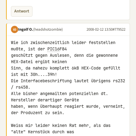
Antwort
Ingolf O.
(headshotzombie)
2008-02-12 13:50
#779522
IO
Wie ich zwischenzeitlich leider feststellen 
mußte, ist der 
PIC16
F84 

geschützt gegen Auslesen, denn die gewonnene 
HEX-Datei ergibt keinen 

Sinn, da nahezu komplett 6kB HEX-Code gefüllt 
ist mit 30h....39h!

Die Interfacebeschriftung lautet übrigens rs232 
/ rs458.

Alle bisher angemailten potenziellen dt. 
Hersteller derartiger Geräte 

haben, wenn überhaupt reagiert wurde, verneint, 
der Produzent zu sein.

Weiss mir leider keinen Rat mehr, als das 
"alte" Kernstück durch was 
