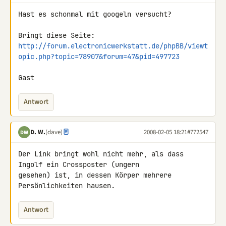
Hast es schonmal mit googeln versucht?

http://forum.electronicwerkstatt.de/phpBB/viewt
opic.php?topic=78907&forum=47&pid=497723
Gast
Antwort
D. W.
(dave)
2008-02-05 18:21
#772547
DW
Der Link bringt wohl nicht mehr, als dass 
Ingolf ein Crossposter (ungern 

gesehen) ist, in dessen Körper mehrere 
Persönlichkeiten hausen.
Antwort