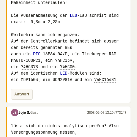
Maßeinheit unterlaufen!

Die Aussenabmessung der 
LED
-Laufschrift sind 
exakt:  0,3m x 2,25m

Weiterhin kann ich ergänzen:

Auf der Controllerkarte befindet sich ausser 
den bereits genannten BEs 

auch ein 
PIC
 16F84-04/P, ein Timekeeper-RAM 
M48TO-100PC1, ein 
74HC139
, 

ein 
74HC373
 und ein 
74HC00
.

Auf den identischen 
LED
-Modulen sind:

ein MDP1603, ein UDN2981A und ein 
74HC16481
Antwort
Jojo S.
Gast
2008-02-06 13:20
#773247
JS
lässt sich da nichts analytisch prüfen? Also 
Versorgungsspannung messen, 
