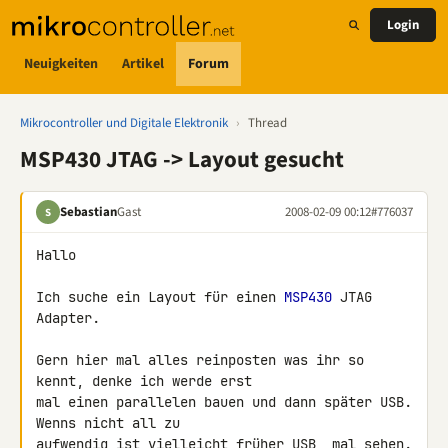
Login
Neuigkeiten
Artikel
Forum
Mikrocontroller und Digitale Elektronik
›
Thread
MSP430 JTAG -> Layout gesucht
Sebastian
Gast
2008-02-09 00:12
#776037
S
Hallo

Ich suche ein Layout für einen 
MSP430
 JTAG 
Adapter.

Gern hier mal alles reinposten was ihr so 
kennt, denke ich werde erst 

mal einen parallelen bauen und dann später USB. 
Wenns nicht all zu 

aufwendig ist vielleicht früher USB, mal sehen.
