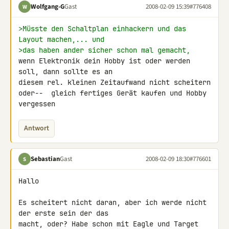
Wolfgang-G
Gast
2008-02-09 15:39
#776408
W
>Müsste den Schaltplan einhackern und das 
Layout machen,... und
>das haben ander sicher schon mal gemacht,
wenn Elektronik dein Hobby ist oder werden 
soll, dann sollte es an 

diesem rel. kleinen Zeitaufwand nicht scheitern

oder--  gleich fertiges Gerät kaufen und Hobby 
vergessen
Antwort
Sebastian
Gast
2008-02-09 18:30
#776601
S
Hallo

Es scheitert nicht daran, aber ich werde nicht 
der erste sein der das 

macht, oder? Habe schon mit Eagle und Target 