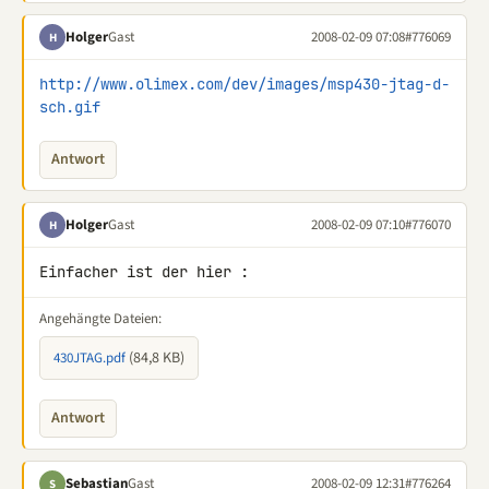
Holger
Gast
2008-02-09 07:08
#776069
H
http://www.olimex.com/dev/images/msp430-jtag-d-
sch.gif
Antwort
Holger
Gast
2008-02-09 07:10
#776070
H
Einfacher ist der hier :
Angehängte Dateien:
(84,8 KB)
430JTAG.pdf
Antwort
Sebastian
Gast
2008-02-09 12:31
#776264
S