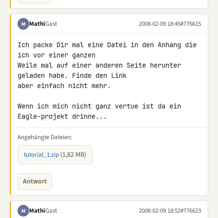
Mathi
Gast
2008-02-09 18:45
#776615
M
Ich packe Dir mal eine Datei in den Anhang die 
ich vor einer ganzen 

Weile mal auf einer anderen Seite herunter 
geladen habe. Finde den Link 

aber einfach nicht mehr.

Wenn ich mich nicht ganz vertue ist da ein 
Eagle-projekt drinne...
Angehängte Dateien:
(1,82 MB)
tutorial_1.zip
Antwort
Mathi
Gast
2008-02-09 18:52
#776623
M