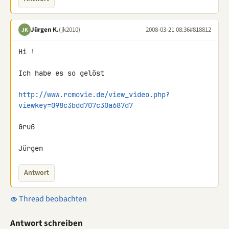
Jürgen K.
(jk2010)
2008-03-21 08:36
#818812
JK
Hi !

Ich habe es so gelöst

http://www.rcmovie.de/view_video.php?
viewkey=098c3bdd707c30a687d7
Gruß

Jürgen
Antwort
Thread beobachten
Antwort schreiben