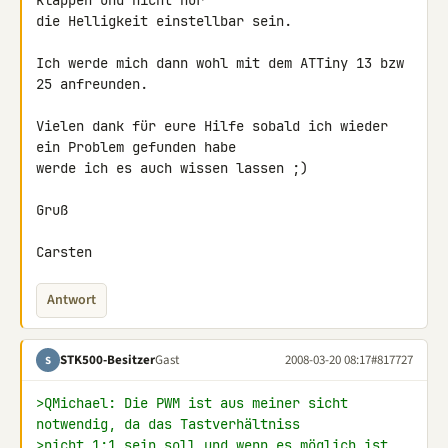
klappen und nicht nur 

die Helligkeit einstellbar sein.

Ich werde mich dann wohl mit dem ATTiny 13 bzw 
25 anfreunden.

Vielen dank für eure Hilfe sobald ich wieder 
ein Problem gefunden habe 

werde ich es auch wissen lassen ;)

Gruß

Carsten
Antwort
STK500-Besitzer
Gast
2008-03-20 08:17
#817727
S
>QMichael: Die PWM ist aus meiner sicht 
notwendig, da das Tastverhältniss
>nicht 1:1 sein soll und wenn es möglich ist, 