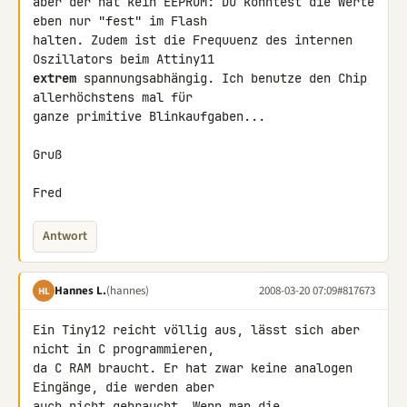
aber der hat kein EEPROM: Du könntest die Werte 
eben nur "fest" im Flash 

halten. Zudem ist die Frequuenz des internen 
extrem
 spannungsabhängig. Ich benutze den Chip 
allerhöchstens mal für 

ganze primitive Blinkaufgaben...

Gruß

Fred
Antwort
Hannes L.
(hannes)
2008-03-20 07:09
#817673
HL
Ein Tiny12 reicht völlig aus, lässt sich aber 
nicht in C programmieren, 

da C RAM braucht. Er hat zwar keine analogen 
Eingänge, die werden aber 

auch nicht gebraucht. Wenn man die 