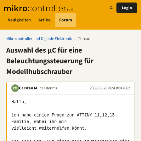
Login
Neuigkeiten
Artikel
Forum
Mikrocontroller und Digitale Elektronik
›
Thread
Auswahl des µC für eine
Beleuchtungssteuerung für
Modellhubschrauber
Carsten M.
(carstenm)
2008-03-20 06:43
#817662
CM
Hallo,

ich habe einige Frage zur ATTINY 11,12,13 
Familie, wobei ihr mir 

vielleicht weiterhelfen könnt.
