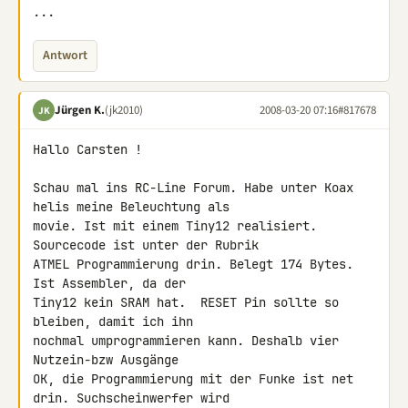
...
Antwort
Jürgen K.
(jk2010)
2008-03-20 07:16
#817678
JK
Hallo Carsten !

Schau mal ins RC-Line Forum. Habe unter Koax 
helis meine Beleuchtung als 

movie. Ist mit einem Tiny12 realisiert. 
Sourcecode ist unter der Rubrik 

ATMEL Programmierung drin. Belegt 174 Bytes. 
Ist Assembler, da der 

Tiny12 kein SRAM hat.  RESET Pin sollte so 
bleiben, damit ich ihn 

nochmal umprogrammieren kann. Deshalb vier 
Nutzein-bzw Ausgänge

OK, die Programmierung mit der Funke ist net 
drin. Suchscheinwerfer wird 
