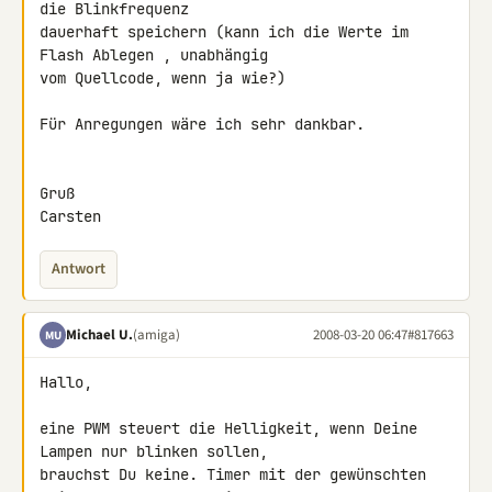
die Blinkfrequenz 

dauerhaft speichern (kann ich die Werte im 
Flash Ablegen , unabhängig 

vom Quellcode, wenn ja wie?)

Für Anregungen wäre ich sehr dankbar.

Gruß

Carsten
Antwort
Michael U.
(amiga)
2008-03-20 06:47
#817663
MU
Hallo,

eine PWM steuert die Helligkeit, wenn Deine 
Lampen nur blinken sollen, 

brauchst Du keine. Timer mit der gewünschten 