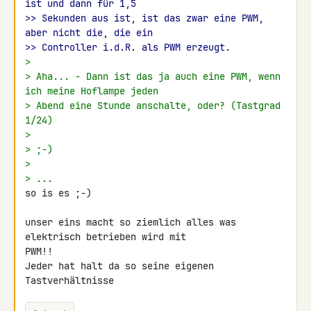
ist und dann für 1,5
>> Sekunden aus ist, ist das zwar eine PWM, 
aber nicht die, die ein
>> Controller i.d.R. als PWM erzeugt.
>
> Aha... - Dann ist das ja auch eine PWM, wenn 
ich meine Hoflampe jeden
> Abend eine Stunde anschalte, oder? (Tastgrad 
1/24)
>
> ;-)
>
> ...
so is es ;-)

unser eins macht so ziemlich alles was 
elektrisch betrieben wird mit 

PWM!!

Jeder hat halt da so seine eigenen 
Tastverhältnisse