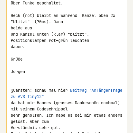
über Funke geschaltet.

Heck (rot) bleibt an während  Kanzel oben 2x 
"blitzt"  (70ms). Dann 

beide aus

und Kanzel unten (klar) "blitzt". 
Positionslampen rot+grün leuchten 

dauer.

Grüße

Jürgen

@Carsten: schau mal hier 
Beitrag "Anfängerfrage 
zu AVR Tiny12"
da hat mir Hannes (grosses Dankeschön nochmal) 
mit seinem Codeschnipsel 

sehr geholfen. Ich habe es bei mir etwas anders 
gelöst. Aber zum 

Verständnis sehr gut.
