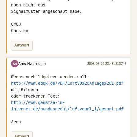
noch nicht das 

Signalmuster angeschaut habe.

Gruß

Carsten
Antwort
Arno H.
(arno_h)
2008-03-20 23:48
#818746
AH
http://www.eddk.de/PDF/LuftVO%20Anlage%201.pdf
mit Bildern

http://www.gesetze-im-
internet.de/bundesrecht/luftvoanl_1/gesamt.pdf
Arno
Antwort