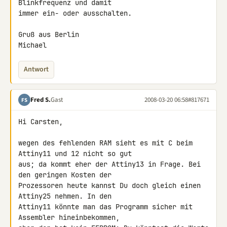
Blinkfrequenz und damit 

immer ein- oder ausschalten.

Gruß aus Berlin

Michael
Antwort
Fred S.
Gast
2008-03-20 06:58
#817671
FS
Hi Carsten,

wegen des fehlenden RAM sieht es mit C beim 
Attiny11 und 12 nicht so gut 

aus; da kommt eher der Attiny13 in Frage. Bei 
den geringen Kosten der 

Prozessoren heute kannst Du doch gleich einen 
Attiny25 nehmen. In den 

Attiny11 könnte man das Programm sicher mit 
Assembler hineinbekommen, 
