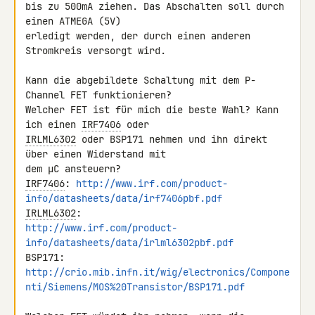
bis zu 500mA ziehen. Das Abschalten soll durch 
einen ATMEGA (5V) 

erledigt werden, der durch einen anderen 
Stromkreis versorgt wird.

Kann die abgebildete Schaltung mit dem P-
Channel FET funktionieren?

Welcher FET ist für mich die beste Wahl? Kann 
ich einen 
IRF7406
IRLML6302
 oder BSP171 nehmen und ihn direkt 
über einen Widerstand mit 

IRF7406
: 
http://www.irf.com/product-
info/datasheets/data/irf7406pbf.pdf
IRLML6302
http://www.irf.com/product-
info/datasheets/data/irlml6302pbf.pdf
http://crio.mib.infn.it/wig/electronics/Compone
nti/Siemens/MOS%20Transistor/BSP171.pdf