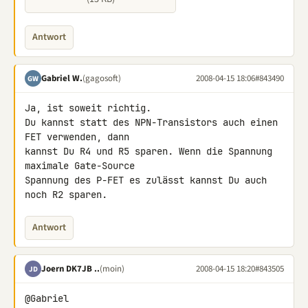
Antwort
Gabriel W.
(gagosoft)
2008-04-15 18:06
#843490
GW
Ja, ist soweit richtig.

Du kannst statt des NPN-Transistors auch einen 
FET verwenden, dann 

kannst Du R4 und R5 sparen. Wenn die Spannung 
maximale Gate-Source 

Spannung des P-FET es zulässt kannst Du auch 
noch R2 sparen.
Antwort
Joern DK7JB ..
(moin)
2008-04-15 18:20
#843505
JD
@Gabriel
