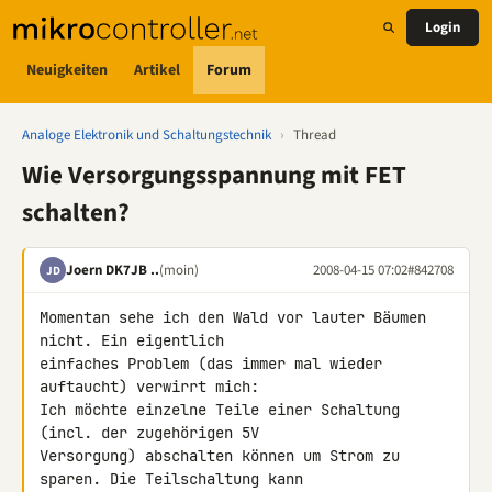
Login
Neuigkeiten
Artikel
Forum
Analoge Elektronik und Schaltungstechnik
›
Thread
Wie Versorgungsspannung mit FET
schalten?
Joern DK7JB ..
(moin)
2008-04-15 07:02
#842708
JD
Momentan sehe ich den Wald vor lauter Bäumen 
nicht. Ein eigentlich 

einfaches Problem (das immer mal wieder 
auftaucht) verwirrt mich:

Ich möchte einzelne Teile einer Schaltung 
(incl. der zugehörigen 5V 

Versorgung) abschalten können um Strom zu 
sparen. Die Teilschaltung kann 
