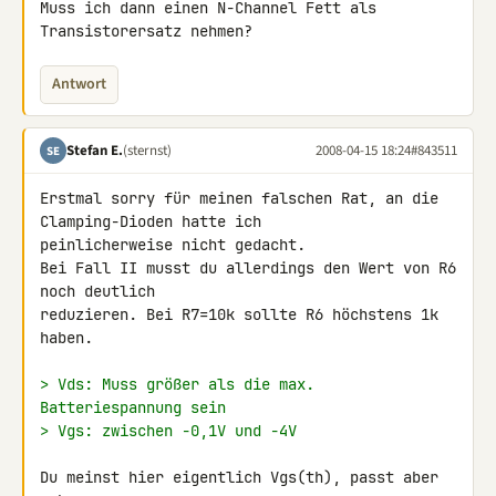
Muss ich dann einen N-Channel Fett als 
Transistorersatz nehmen?
Antwort
Stefan E.
(sternst)
2008-04-15 18:24
#843511
SE
Erstmal sorry für meinen falschen Rat, an die 
Clamping-Dioden hatte ich 

peinlicherweise nicht gedacht.

Bei Fall II musst du allerdings den Wert von R6 
noch deutlich 

reduzieren. Bei R7=10k sollte R6 höchstens 1k 
haben.

> Vds: Muss größer als die max. 
Batteriespannung sein
> Vgs: zwischen -0,1V und -4V
Du meinst hier eigentlich Vgs(th), passt aber 