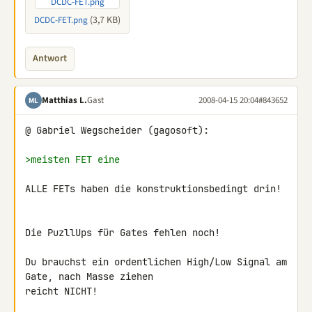
(3,7 KB)
DCDC-FET.png
Antwort
Matthias L.
Gast
2008-04-15 20:04
#843652
ML
@ Gabriel Wegscheider (gagosoft):

>meisten FET eine
ALLE FETs haben die konstruktionsbedingt drin!

Die PuzllUps für Gates fehlen noch!

Du brauchst ein ordentlichen High/Low Signal am 
Gate, nach Masse ziehen 

reicht NICHT!