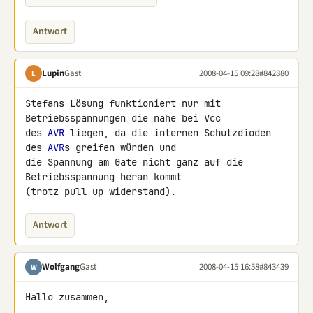
Antwort
Lupin
Gast
2008-04-15 09:28
#842880
L
Stefans Lösung funktioniert nur mit 
Betriebsspannungen die nahe bei Vcc 

des 
AVR
 liegen, da die internen Schutzdioden 
des 
AVR
s greifen würden und 

die Spannung am Gate nicht ganz auf die 
Betriebsspannung heran kommt 

(trotz pull up widerstand).
Antwort
Wolfgang
Gast
2008-04-15 16:58
#843439
W
Hallo zusammen,
