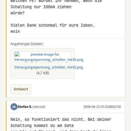
Welchen FET würdet ihr nehmen, wenn die 
Schaltung nur 100mA ziehen 

würde?

Vielen Dank schonmal für eure Ideen.

moin
Angehängte Dateien:
Versorgungsspannung_schalten_Ver02.png
(4,7 KB)
Antwort
Stefan E.
(sternst)
2008-04-15 07:21
#842730
SE
Nein, so funktioniert das nicht. Bei deiner 
Schaltung kommst du am Gate 
