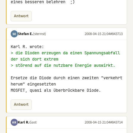
eines besseren belehren  ;)
Antwort
Stefan E.
(sternst)
2008-04-15 21:04
#843713
SE
> die Dioden erzeugen da einen Spannungsabfall 
der sich dort extrem
> störend auf die nutzbare Energie auswirkt.
Ersetze die Diode durch einen zweiten "verkehrt 
herum" eingesetzten 

MOSFET, quasi als überbrückbare Diode.
Antwort
Karl R.
Gast
2008-04-15 21:04
#843714
KR