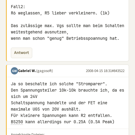
Fall2:

R6 weglassen, R5 lieber verkleinern. (1k)

Das zulässige max. Vgs sollte man beim Schalten 
weitestgehend ausnutzen, 

wenn man schon "genug" Betriebsspoannung hat.
Antwort
Gabriel W.
(gagosoft)
2008-04-15 18:31
#843522
GW
Ja so beschalte ich solche "Stromparer".

Den Spannungsteiler 10k-10k brauchte ich, da es 
sich um 24V 

Schaltspannung handelte und der FET eine 
maximale UGS von 20V aushält. 

BS250
 kann allerdings nur 0.25A (0.5A Peak)
Angehängte Dateien: