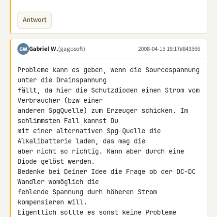
Antwort
Gabriel W.
(gagosoft)
2008-04-15 19:17
#843566
GW
Probleme kann es geben, wenn die Sourcespannung 
unter die Drainspannung 

fällt, da hier die Schutzdioden einen Strom vom 
Verbraucher (bzw einer 

anderen SpgQuelle) zum Erzeuger schicken. Im 
schlimmsten Fall kannst Du 

mit einer alternativen Spg-Quelle die 
Alkalibatterie laden, das mag die 

aber nicht so richtig. Kann aber durch eine 
Diode gelöst werden.

Bedenke bei Deiner Idee die Frage ob der DC-DC 
Wandler womöglich die 

fehlende Spannung durh höheren Strom 
kompensieren will.

Eigentlich sollte es sonst keine Probleme 