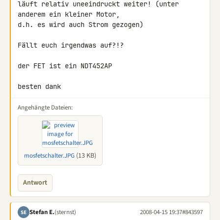
läuft relativ uneeindruckt weiter! (unter 
anderem ein kleiner Motor, 

d.h. es wird auch Strom gezogen)

Fällt euch irgendwas auf?!?

der FET ist ein NDT452AP

besten dank
Angehängte Dateien:
(13 KB)
mosfetschalter.JPG
Antwort
Stefan E.
(sternst)
2008-04-15 19:37
#843597
SE