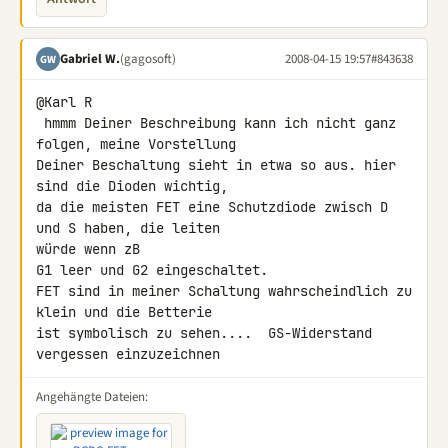
Gabriel W.
(gagosoft)
2008-04-15 19:57
#843638
GW
@Karl R

 hmmm Deiner Beschreibung kann ich nicht ganz 
folgen, meine Vorstellung 

Deiner Beschaltung sieht in etwa so aus. hier 
sind die Dioden wichtig, 

da die meisten FET eine Schutzdiode zwisch D 
und S haben, die leiten 

würde wenn zB

G1 leer und G2 eingeschaltet.

FET sind in meiner Schaltung wahrscheindlich zu 
klein und die Betterie 

ist symbolisch zu sehen....  GS-Widerstand 
vergessen einzuzeichnen
Angehängte Dateien: