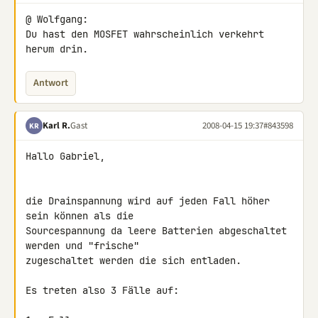
@ Wolfgang:

Du hast den MOSFET wahrscheinlich verkehrt 
herum drin.
Antwort
Karl R.
Gast
2008-04-15 19:37
#843598
KR
Hallo Gabriel,

die Drainspannung wird auf jeden Fall höher 
sein können als die 

Sourcespannung da leere Batterien abgeschaltet 
werden und "frische" 

zugeschaltet werden die sich entladen.

Es treten also 3 Fälle auf:
