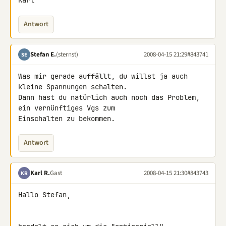
Karl
Antwort
Stefan E.
(sternst)
2008-04-15 21:29
#843741
SE
Was mir gerade auffällt, du willst ja auch 
kleine Spannungen schalten. 

Dann hast du natürlich auch noch das Problem, 
ein vernünftiges Vgs zum 

Einschalten zu bekommen.
Antwort
Karl R.
Gast
2008-04-15 21:30
#843743
KR
Hallo Stefan,
