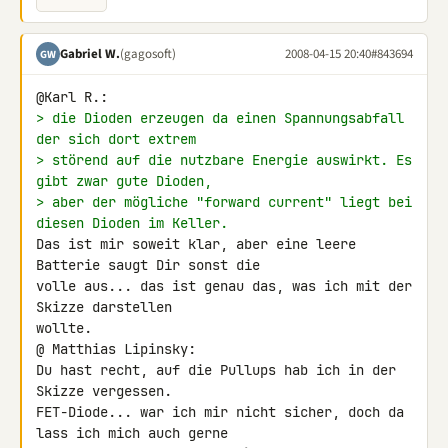
Gabriel W.
(gagosoft)
2008-04-15 20:40
#843694
GW
> die Dioden erzeugen da einen Spannungsabfall 
der sich dort extrem
> störend auf die nutzbare Energie auswirkt. Es 
gibt zwar gute Dioden,
> aber der mögliche "forward current" liegt bei 
diesen Dioden im Keller.
Das ist mir soweit klar, aber eine leere 
Batterie saugt Dir sonst die 

volle aus... das ist genau das, was ich mit der 
Skizze darstellen 

wollte.

@ Matthias Lipinsky:

Du hast recht, auf die Pullups hab ich in der 
Skizze vergessen.

FET-Diode... war ich mir nicht sicher, doch da 
lass ich mich auch gerne 
