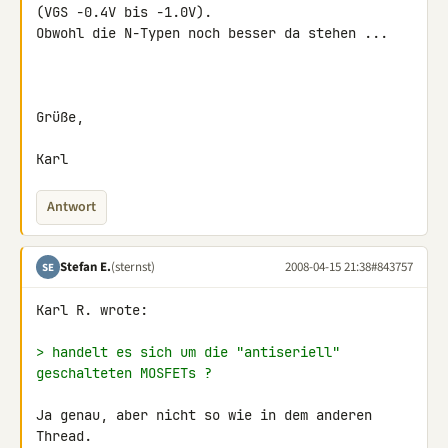
(VGS -0.4V bis -1.0V). 

Obwohl die N-Typen noch besser da stehen ...

Grüße,

Karl
Antwort
Stefan E.
(sternst)
2008-04-15 21:38
#843757
SE
Karl R. wrote:

> handelt es sich um die "antiseriell" 
geschalteten MOSFETs ?
Ja genau, aber nicht so wie in dem anderen 
Thread.
