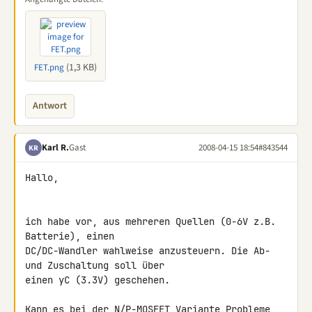
(1,3 KB)
FET.png
Antwort
Karl R.
Gast
2008-04-15 18:54
#843544
KR
Hallo,

ich habe vor, aus mehreren Quellen (0-6V z.B. 
Batterie), einen 

DC/DC-Wandler wahlweise anzusteuern. Die Ab- 
und Zuschaltung soll über 

einen yC (3.3V) geschehen.

Kann es bei der N/P-MOSFET Variante Probleme 