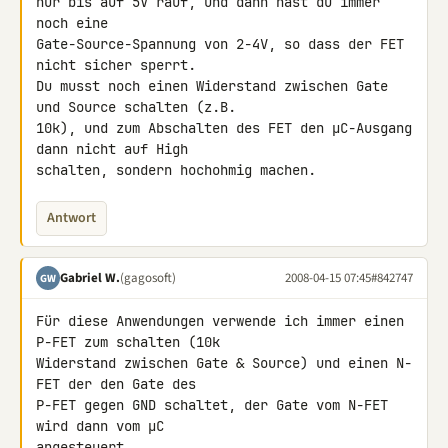
nur bis auf 5V rauf, und dann hast du immer 
noch eine 

Gate-Source-Spannung von 2-4V, so dass der FET 
nicht sicher sperrt.

Du musst noch einen Widerstand zwischen Gate 
und Source schalten (z.B. 

10k), und zum Abschalten des FET den µC-Ausgang 
dann nicht auf High 

schalten, sondern hochohmig machen.
Antwort
Gabriel W.
(gagosoft)
2008-04-15 07:45
#842747
GW
Für diese Anwendungen verwende ich immer einen 
P-FET zum schalten (10k 

Widerstand zwischen Gate & Source) und einen N-
FET der den Gate des 

P-FET gegen GND schaltet, der Gate vom N-FET 
wird dann vom µC 

angesteuert