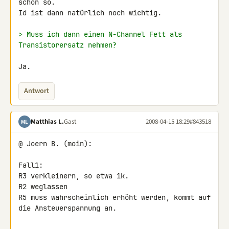
schon so.

Id ist dann natürlich noch wichtig.

> Muss ich dann einen N-Channel Fett als 
Transistorersatz nehmen?
Ja.
Antwort
Matthias L.
Gast
2008-04-15 18:29
#843518
ML
@ Joern B. (moin):

Fall1:

R3 verkleinern, so etwa 1k.

R2 weglassen

R5 muss wahrscheinlich erhöht werden, kommt auf 
die Ansteuerspannung an.
