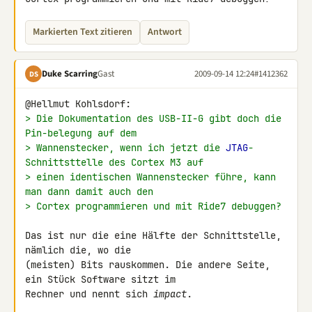
Markierten Text zitieren
Antwort
Duke Scarring
Gast
2009-09-14 12:24
#1412362
DS
> Die Dokumentation des USB-II-G gibt doch die 
Pin-belegung auf dem
> Wannenstecker, wenn ich jetzt die 
JTAG
-
Schnittsttelle des Cortex M3 auf
> einen identischen Wannenstecker führe, kann 
man dann damit auch den
> Cortex programmieren und mit Ride7 debuggen?
Das ist nur die eine Hälfte der Schnittstelle, 
nämlich die, wo die 

(meisten) Bits rauskommen. Die andere Seite, 
ein Stück Software sitzt im 

Rechner und nennt sich 
impact
.
