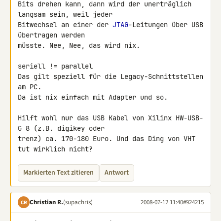
Bits drehen kann, dann wird der unerträglich 
langsam sein, weil jeder 

Bitwechsel an einer der 
JTAG
-Leitungen über USB 
übertragen werden 

müsste. Nee, Nee, das wird nix.

seriell != parallel

Das gilt speziell für die Legacy-Schnittstellen 
am PC.

Da ist nix einfach mit Adapter und so.

Hilft wohl nur das USB Kabel von Xilinx HW-USB-
G 8 (z.B. digikey oder 

trenz) ca. 170-180 Euro. Und das Ding von VHT 
tut wirklich nicht?
Markierten Text zitieren
Antwort
Christian R.
(supachris)
2008-07-12 11:40
#924215
CR