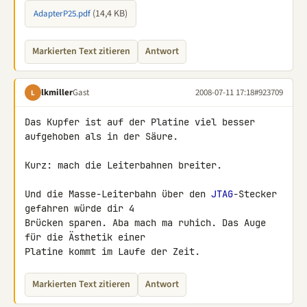
(14,4 KB)
AdapterP25.pdf
Markierten Text zitieren
Antwort
lkmiller
Gast
2008-07-11 17:18
#923709
L
Das Kupfer ist auf der Platine viel besser 
aufgehoben als in der Säure.

Kurz: mach die Leiterbahnen breiter.

Und die Masse-Leiterbahn über den 
JTAG
-Stecker 
gefahren würde dir 4 

Brücken sparen. Aba mach ma ruhich. Das Auge 
für die Ästhetik einer 

Platine kommt im Laufe der Zeit.
Markierten Text zitieren
Antwort