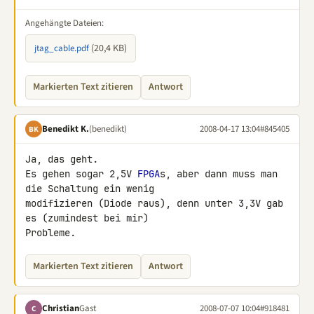
Angehängte Dateien:
(20,4 KB)
jtag_cable.pdf
Markierten Text zitieren
Antwort
Benedikt K.
(benedikt)
2008-04-17 13:04
#845405
BK
Ja, das geht.

Es gehen sogar 2,5V 
FPGA
s, aber dann muss man 
die Schaltung ein wenig 

modifizieren (Diode raus), denn unter 3,3V gab 
es (zumindest bei mir) 

Probleme.
Markierten Text zitieren
Antwort
Christian
Gast
2008-07-07 10:04
#918481
C