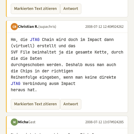
Markierten Text zitieren
Antwort
Christian R.
(supachris)
2008-07-12 12:40
#924262
CR
Hm, die 
JTAG
 Chain wird doch im Impact dann 
(virtuell) erstellt und das 

SVF File beinhaltet ja die gesamte Kette, durch 
die die Daten 

durchgeschoben werden. Deshalb muss man auch 
die Chips in der richtigen 

Reihenfolge eingeben, wenn man keine direkte 
JTAG
 Verbindung ausm Impact 

heraus hat.
Markierten Text zitieren
Antwort
Micha
Gast
2008-07-12 13:07
#924285
M