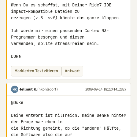
Wenn Du es schaffst, mit Deiner Ride7 IDE 
impact-kompatible Dateien zu 

erzeugen (z.B. svf) könnte das ganze klappen.

Ich würde mir einen passenden Cortex M3-
Programmer besorgen und diesen 

verwenden, sollte stressfreier sein.

Duke
Markierten Text zitieren
Antwort
Hellmut K.
(hkohlsdorf)
2009-09-14 18:22
#1412827
HK
@Duke

Deine Antwort ist hilfreich. meine Denke hinter 
der Frage war eben in 

die Richtung gemeint, ob die "andere" Hälfte, 
die Software also die auf 
