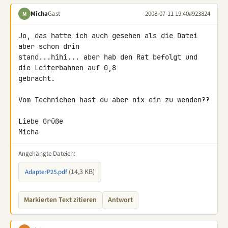
Micha
Gast
2008-07-11 19:40
#923824
M
Jo, das hatte ich auch gesehen als die Datei 
aber schon drin 

stand...hihi... aber hab den Rat befolgt und 
die Leiterbahnen auf 0,8 

gebracht.

Vom Technichen hast du aber nix ein zu wenden??

Liebe Grüße

Micha
Angehängte Dateien:
(14,3 KB)
AdapterP25.pdf
Markierten Text zitieren
Antwort