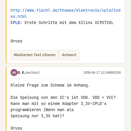
http://www.fischl.de/thomas/elektronik/cpld/ind
ex.html
CPLD
: Erste Schritte mit dem Xilinx XC9572XL

Gruss
Markierten Text zitieren
Antwort
D. E.
(eschlair)
2008-04-17 12:16
#845350
DE
Kleine Frage zum Schema im Anhang.

Die Speisung von den IC's ist VDD. VDD = VCC?

Kann man mit so einem Adapter 3,3V-CPLD's 
programmieren (Wenn man als 

Speisung nur 3,3V hat)?

Gruss