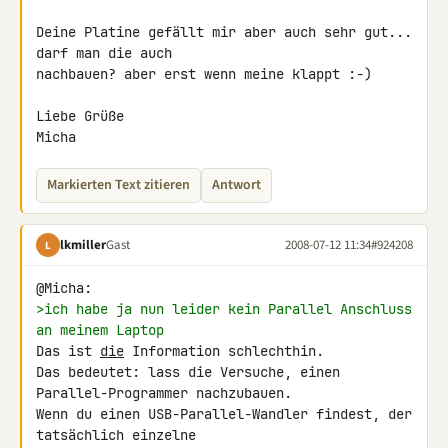
Deine Platine gefällt mir aber auch sehr gut... 
darf man die auch 

nachbauen? aber erst wenn meine klappt :-)

Liebe Grüße

Micha
Markierten Text zitieren
Antwort
lkmiller
Gast
2008-07-12 11:34
#924208
L
>ich habe ja nun leider kein Parallel Anschluss 
an meinem Laptop
Das ist 
die
 Information schlechthin.

Das bedeutet: lass die Versuche, einen 
Parallel-Programmer nachzubauen.

Wenn du einen USB-Parallel-Wandler findest, der 
tatsächlich einzelne 
