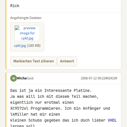
Rick
Angehängte Dateien:
(180 KB)
cpld.jpg
Markierten Text zitieren
Antwort
Micha
Gast
2008-07-12 09:22
#924109
M
Das ist ja ein Interessante Platine.

Ja was will ich mit diesem Teil machen, 
eigentlich nur erstmal einen 

XC9572xl Programmieren. Ich bin Anfänger und 
lkMiller hat mir einen 

kleinen Schubs gegeben das ich doch lieber 
VHDL
lernen soll.
