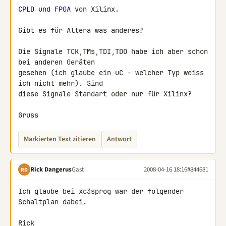
CPLD
 und 
FPGA
 von Xilinx.

Gibt es für Altera was anderes?

Die Signale TCK,TMs,TDI,TDO habe ich aber schon 
bei anderen Geräten 

gesehen (ich glaube ein uC - welcher Typ weiss 
ich nicht mehr). Sind 

diese Signale Standart oder nur für Xilinx?

Gruss
Markierten Text zitieren
Antwort
Rick Dangerus
Gast
2008-04-16 18:16
#844681
RD
Ich glaube bei xc3sprog war der folgender 
Schaltplan dabei.

Rick