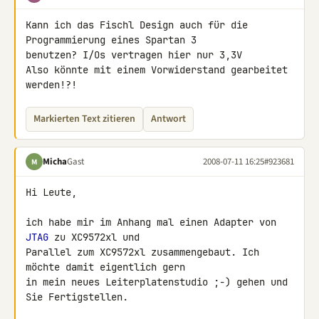
Kann ich das Fischl Design auch für die 
Programmierung eines Spartan 3 

benutzen? I/Os vertragen hier nur 3,3V

Also könnte mit einem Vorwiderstand gearbeitet 
werden!?!
Markierten Text zitieren
Antwort
Micha
Gast
2008-07-11 16:25
#923681
M
Hi Leute,

ich habe mir im Anhang mal einen Adapter von 
JTAG
 zu XC9572xl und 

Parallel zum XC9572xl zusammengebaut. Ich 
möchte damit eigentlich gern 

in mein neues Leiterplatenstudio ;-) gehen und 
Sie Fertigstellen.
