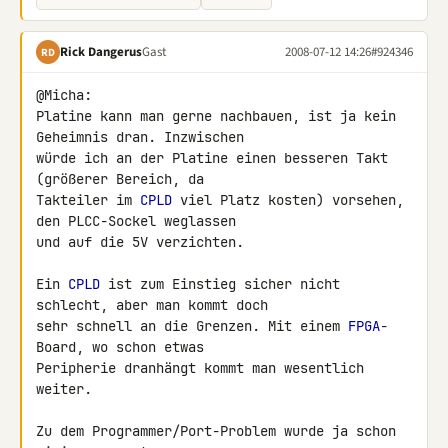
Rick Dangerus
Gast
2008-07-12 14:26
#924346
RD
@Micha:

Platine kann man gerne nachbauen, ist ja kein 
Geheimnis dran. Inzwischen 

würde ich an der Platine einen besseren Takt 
(größerer Bereich, da 

Takteiler im 
CPLD
 viel Platz kosten) vorsehen, 
den PLCC-Sockel weglassen 

und auf die 5V verzichten.

Ein 
CPLD
 ist zum Einstieg sicher nicht 
schlecht, aber man kommt doch 

sehr schnell an die Grenzen. Mit einem 
FPGA
-
Board, wo schon etwas 

Peripherie dranhängt kommt man wesentlich 
weiter.

Zu dem Programmer/Port-Problem wurde ja schon 