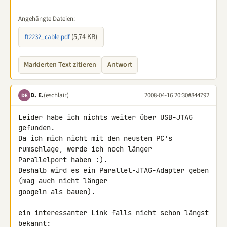
Angehängte Dateien:
(5,74 KB)
ft2232_cable.pdf
Markierten Text zitieren
Antwort
D. E.
(eschlair)
2008-04-16 20:30
#844792
DE
Leider habe ich nichts weiter über USB-JTAG 
gefunden.

Da ich mich nicht mit den neusten PC's 
rumschlage, werde ich noch länger 

Parallelport haben :).

Deshalb wird es ein Parallel-JTAG-Adapter geben 
(mag auch nicht länger 

googeln als bauen).

ein interessanter Link falls nicht schon längst 
bekannt:
