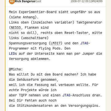
Rick Dangerus
Gast
2008-07-12 09:12
#924099
RD
Mein Experimentier-Board sieht ungefähr so aus 
(siehe Anhang).

Links oben (inzwischen variabler) Taktgenerator 
(
NE555
, Flanken sind 

nicht so doll), rechts oben Reset-Taster, mitte 
links (umschaltbare) 

Spannungsversorgung (
LM317
) und den 
JTAG
-
LED
s auf der Unterseite kann man per Jumper die 
Versorgung abklemmen.

@Micha:

Was willst Du mit dem Board machen? Ich habe 
die Gehäuseform genommen, 

weil ich die Fassung mal verbauen wollte. Für 
echte
 Projekte würde ich 

aber TQFP nehmen und einen 
JTAG
-Anschluss dran. 
Bei Dir fehlen auch noch 

die Stützkondensatoren an den Versorgungspins.
