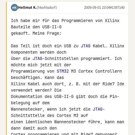
Hellmut K.
(hkohlsdorf)
2009-09-01 23:04
#1397140
HK
Ich habe mir für das Programmieren von Xilinx 
Bauteile den USB-II-G 

gekauft. Meine Frage:

Das Teil ist doch ein USB zu 
JTAG
 Kabel. Xilinx 
Komponenten werden doch 

über die 
JTAG
-Schnittstellen programmiert. Ich 
möchte mich jetzt mit der 

Programmierung von 
STM32
 M3 Cortex Controllern 
beschäftigen. Kann das 

Xilinx Kabel auch dort, z. B. mit der Ride7 Ide 
verwendet werden? Die 

Dokumentation des USB-II-G gibt doch die Pin-
belegung auf dem 

Wannenstecker, wenn ich jetzt die 
JTAG
-
Schnittsttelle des Cortex M3 auf 

einen identischen Wannenstecker führe, kann man 
dann damit auch den 

Cortex programmieren und mit Ride7 debuggen?