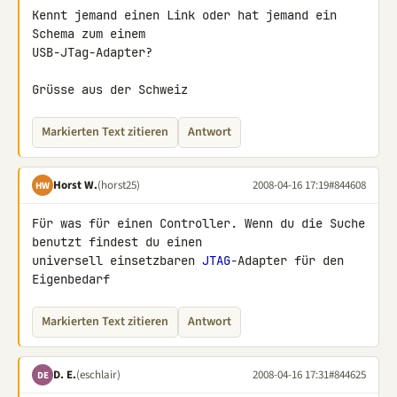
Kennt jemand einen Link oder hat jemand ein 
Schema zum einem 

USB-JTag-Adapter?

Grüsse aus der Schweiz
Markierten Text zitieren
Antwort
Horst W.
(horst25)
2008-04-16 17:19
#844608
HW
Für was für einen Controller. Wenn du die Suche 
benutzt findest du einen 

universell einsetzbaren 
JTAG
-Adapter für den 
Eigenbedarf
Markierten Text zitieren
Antwort
D. E.
(eschlair)
2008-04-16 17:31
#844625
DE