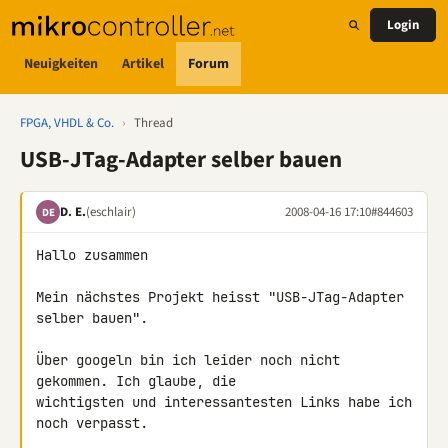
Login
Neuigkeiten
Artikel
Forum
FPGA, VHDL & Co.
›
Thread
USB-JTag-Adapter selber bauen
D. E.
(eschlair)
2008-04-16 17:10
#844603
DE
Hallo zusammen

Mein nächstes Projekt heisst "USB-JTag-Adapter 
selber bauen".

Über googeln bin ich leider noch nicht 
gekommen. Ich glaube, die 

wichtigsten und interessantesten Links habe ich 
noch verpasst.
