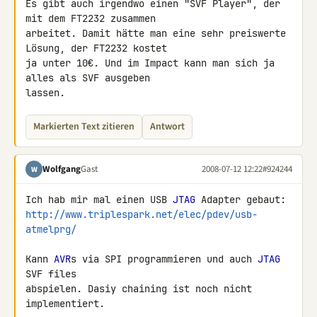
Es gibt auch irgendwo einen "SVF Player", der 
mit dem FT2232 zusammen 

arbeitet. Damit hätte man eine sehr preiswerte 
Lösung, der FT2232 kostet 

ja unter 10€. Und im Impact kann man sich ja 
alles als SVF ausgeben 

lassen.
Markierten Text zitieren
Antwort
Wolfgang
Gast
2008-07-12 12:22
#924244
W
Ich hab mir mal einen USB 
JTAG
http://www.triplespark.net/elec/pdev/usb-
atmelprg/
Kann 
AVR
s via SPI programmieren und auch 
JTAG
SVF files

abspielen. Dasiy chaining ist noch nicht 
implementiert.