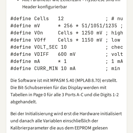
Header konfigurierbar
#define Cells   12              ; # numbe
#define mV      * 256 * 51/1051/1235 ; 25
#define VOn     Cells * 1250 mV ; high hy
#define VOff    Cells * 1150 mV ; low  hy
#define VOLT_SEC 10             ; check e
#define VDIFF   600 mV          ; voltage
#define mA      * 1             ; 1 mA / 
#define CURR_MIN 10 mA          ; min cur
Die Software ist mit MPASM 5.40 (MPLAB 8.70) erstellt.
Die Bit-Schubsereien für das Display werden mit
Tabellen in Page 0 für alle 3 Ports A-C und die Digits 1-2
abgehandelt.
Bei der Initialisierung wird erst die Hardware initialisiert
und danach alle Variablen einschließlich der
Kalibrierparameter die aus dem EEPROM gelesen