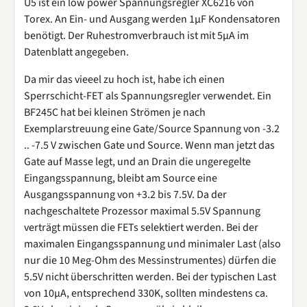
U5 ist ein low power Spannungsregler XC6216 von
Torex. An Ein- und Ausgang werden 1µF Kondensatoren
benötigt. Der Ruhestromverbrauch ist mit 5µA im
Datenblatt angegeben.
Da mir das vieeel zu hoch ist, habe ich einen
Sperrschicht-FET als Spannungsregler verwendet. Ein
BF245C hat bei kleinen Strömen je nach
Exemplarstreuung eine Gate/Source Spannung von -3.2
.. -7.5 V zwischen Gate und Source. Wenn man jetzt das
Gate auf Masse legt, und an Drain die ungeregelte
Eingangsspannung, bleibt am Source eine
Ausgangsspannung von +3.2 bis 7.5V. Da der
nachgeschaltete Prozessor maximal 5.5V Spannung
verträgt müssen die FETs selektiert werden. Bei der
maximalen Eingangsspannung und minimaler Last (also
nur die 10 Meg-Ohm des Messinstrumentes) dürfen die
5.5V nicht überschritten werden. Bei der typischen Last
von 10µA, entsprechend 330K, sollten mindestens ca.