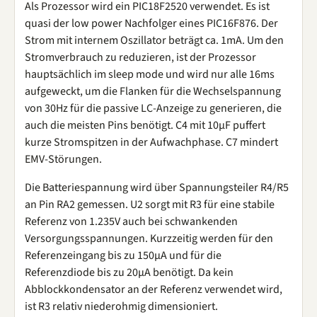
Als Prozessor wird ein PIC18F2520 verwendet. Es ist
quasi der low power Nachfolger eines PIC16F876. Der
Strom mit internem Oszillator beträgt ca. 1mA. Um den
Stromverbrauch zu reduzieren, ist der Prozessor
hauptsächlich im sleep mode und wird nur alle 16ms
aufgeweckt, um die Flanken für die Wechselspannung
von 30Hz für die passive LC-Anzeige zu generieren, die
auch die meisten Pins benötigt. C4 mit 10µF puffert
kurze Stromspitzen in der Aufwachphase. C7 mindert
EMV-Störungen.
Die Batteriespannung wird über Spannungsteiler R4/R5
an Pin RA2 gemessen. U2 sorgt mit R3 für eine stabile
Referenz von 1.235V auch bei schwankenden
Versorgungsspannungen. Kurzzeitig werden für den
Referenzeingang bis zu 150µA und für die
Referenzdiode bis zu 20µA benötigt. Da kein
Abblockkondensator an der Referenz verwendet wird,
ist R3 relativ niederohmig dimensioniert.