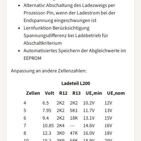
Alternativ: Abschaltung des Ladezweigs per
Prozessor-Pin, wenn der Ladestrom bei der
Endspannung eingeschwungen ist
Lernfunktion Berücksichtigung
Spannungsdifferenz bei Ladebetrieb für
Abschaltkriterium
Automatisiertes Speichern der Abgleichwerte im
EEPROM
Anpassung an andere Zellenzahlen:
Ladeteil L200
Zellen
Volt
R12
R13
UE,min
UE,nom
4
6.5
2K2
2K2
10.2V
12V
5
7.95
2K2
5K1
11.7V
13V
6
9.4
2K2
18K
13.1V
15V
7
10.85
2K4
---
14.6V
16V
8
12.3
3K0
47K
16.0V
18V
10
15.2
3K9
68K
18.9V
20V