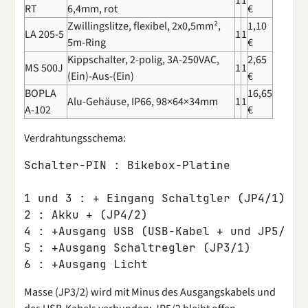
1
1
RT
6,4mm, rot
€
Zwillingslitze, flexibel, 2x0,5mm²,
1,10
LA 205-5
1
1
5m-Ring
€
Kippschalter, 2-polig, 3A-250VAC,
2,65
MS 500J
1
1
(Ein)-Aus-(Ein)
€
BOPLA
16,65
Alu-Gehäuse, IP66, 98×64×34mm
1
1
A-102
€
Verdrahtungsschema:
Schalter-PIN : Bikebox-Platine

1 und 3 : + Eingang Schaltgler (JP4/1)

2 : Akku + (JP4/2)

4 : +Ausgang USB (USB-Kabel + und JP5/1)

5 : +Ausgang Schaltregler (JP3/1)

Masse (JP3/2) wird mit Minus des Ausgangskabels und