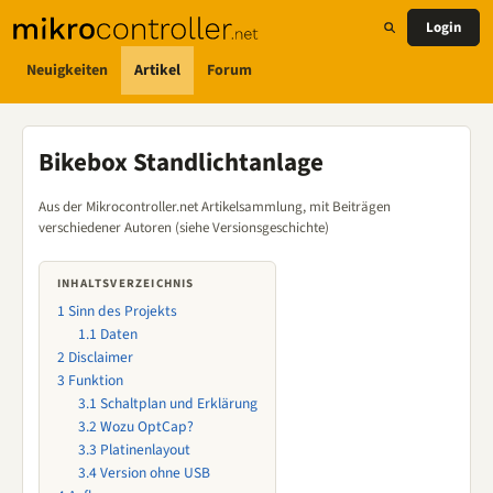
Login
Neuigkeiten
Artikel
Forum
Bikebox Standlichtanlage
Aus der Mikrocontroller.net Artikelsammlung, mit Beiträgen
verschiedener Autoren (siehe Versionsgeschichte)
INHALTSVERZEICHNIS
1
Sinn des Projekts
1.1
Daten
2
Disclaimer
3
Funktion
3.1
Schaltplan und Erklärung
3.2
Wozu OptCap?
3.3
Platinenlayout
3.4
Version ohne USB