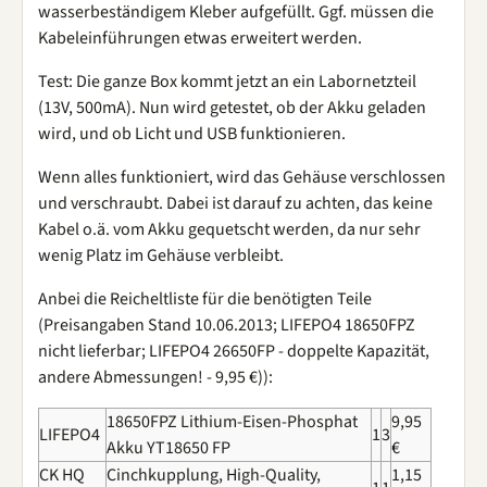
wasserbeständigem Kleber aufgefüllt. Ggf. müssen die
Kabeleinführungen etwas erweitert werden.
Test: Die ganze Box kommt jetzt an ein Labornetzteil
(13V, 500mA). Nun wird getestet, ob der Akku geladen
wird, und ob Licht und USB funktionieren.
Wenn alles funktioniert, wird das Gehäuse verschlossen
und verschraubt. Dabei ist darauf zu achten, das keine
Kabel o.ä. vom Akku gequetscht werden, da nur sehr
wenig Platz im Gehäuse verbleibt.
Anbei die Reicheltliste für die benötigten Teile
(Preisangaben Stand 10.06.2013; LIFEPO4 18650FPZ
nicht lieferbar; LIFEPO4 26650FP - doppelte Kapazität,
andere Abmessungen! - 9,95 €)):
18650FPZ Lithium-Eisen-Phosphat
9,95
LIFEPO4
1
3
Akku YT18650 FP
€
CK HQ
Cinchkupplung, High-Quality,
1,15