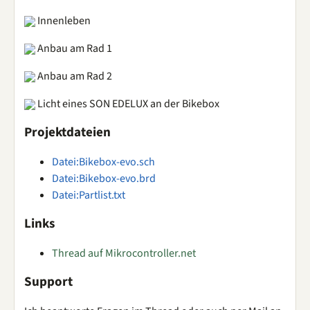
Innenleben
Anbau am Rad 1
Anbau am Rad 2
Licht eines SON EDELUX an der Bikebox
Projektdateien
Datei:Bikebox-evo.sch
Datei:Bikebox-evo.brd
Datei:Partlist.txt
Links
Thread auf Mikrocontroller.net
Support