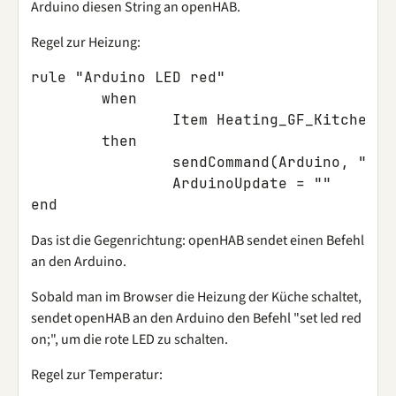
Arduino diesen String an openHAB.
Regel zur Heizung:
rule
"Arduino LED red"
when
Item
Heating_GF_Kitchen
r
then
sendCommand
(
Arduino
,
"set
ArduinoUpdate
=
""
end
Das ist die Gegenrichtung: openHAB sendet einen Befehl
an den Arduino.
Sobald man im Browser die Heizung der Küche schaltet,
sendet openHAB an den Arduino den Befehl "set led red
on;", um die rote LED zu schalten.
Regel zur Temperatur: