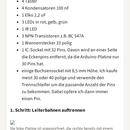
4 Taster
4 Kondensatoren 100 nF
1 Elko 2,2 uF
3 LEDs in rot, gelb, grün
1 IR LED
3 NPN-Transistoren z.B. BC 547A
1 Wannenstecker 10 polig
1 IC-Sockel mit 32 Pins. Davon wird an einer Seite
die Eckenpins entfernt, da die Arduino-Platine nur
30 Pins hat.
einige Buchsensockel mit 8,5 mm Höhe. Ich kaufe
meist 30 oder 40 polige und verwende den
Trennschleifer um die passende Anzahl der Pins
zu bekommen. Dabei opfere ich dann immer
einen Pin.
1. Schritt: Leiterbahnen auftrennen
Die linke Platine ist angezeichnet, die rechte bereits mit einem