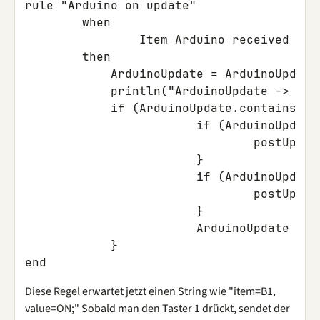
rule
"Arduino on update"
when
Item
Arduino
received
upd
then
ArduinoUpdate
=
ArduinoUpdate
println
(
"ArduinoUpdate -> "
+
if
(
ArduinoUpdate
.
contains
(
";
if
(
ArduinoUpdate
postUpdat
}
if
(
ArduinoUpdate
postUpdat
}
ArduinoUpdate
=
"
}
end
Diese Regel erwartet jetzt einen String wie "item=B1,
value=ON;" Sobald man den Taster 1 drückt, sendet der