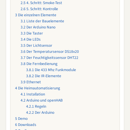
2.5
4. Schritt: Smoke-Test
2.6
5. Schritt: Kontrolle
3
Die einzelnen Elemente
3.1
Liste der Bauelemente
3.2
Der Arduino Nano
3.3
Die Taster
3.4
Die LEDs
3.5
Der Lichtsensor
3.6
Der Temperatursensor DS18x20
3.7
Der Feuchtigkeitssensor DHT22
3.8
Die Fernbedienung
3.8.1
Die 433 Mhz Funkmodule
3.8.2
Die IR-Elemente
3.9
Ethernet
4
Die Heimautomatisierung
4.1
Installation
4.2
Arduino und openHAB
4.2.1
Regeln
4.2.2
Der Arduino
5
Demo
6
Downloads