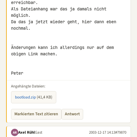
erreichbar.

Als Dateianhang war das ja damals nicht 
möglich.

Da das ja jetzt wieder geht, hier dann eben 
nochmal.

Änderungen kann ich allerdings nur auf dem 
obigen Link machen.

Peter
Angehängte Dateien:
(41,4 KB)
bootload.zip
Markierten Text zitieren
Antwort
Axel Rühl
Gast
2003-12-17 14:13
#79870
AR