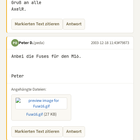
Gruß an alle

AxelR.
Markierten Text zitieren
Antwort
Peter D.
(peda)
2003-12-18 11:43
#79873
PD
Anbei die Fuses für den M16.

Peter
Angehängte Dateien:
(27 KB)
Fuse16.gif
Markierten Text zitieren
Antwort