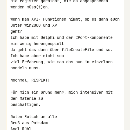
die register garnicht, die da angesprochen 
werden müss(t)en.

wenn man API- Funktionen nimmt, ob es dann auch 
unter win2000 und XP

geht?

Ich habe mit Delphi und der CPort-Komponente 
ein wenig herumgespielt,

da geht das dann über fileCreateFile und so. 
Ich habe aber nicht soo

viel Erfahrung, wie man das nun im einzelnen 
handeln muss.

Nochmal, RESPEKT!

Für mich ein Grund mehr, mich intensiver mit 
der Materie zu

beschäftigen.

Guten Rutsch an alle

Gruß aus Potsdam

Axel Rühl