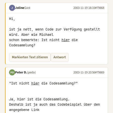
Joline
Gast
2003-11-19 18:33
#79868
J
Hi,

ist ja nett, wenn Code zur Verfügung gestellt 
wird. Aber wie Michael

schon bemerkte: Ist nicht 
hier
 die 
Codesammlung?
Markierten Text zitieren
Antwort
Peter D.
(peda)
2003-11-19 20:56
#79869
PD
"Ist nicht 
hier
 die Codesammlung?"

Ja, hier ist die Codesammlung.

Deshalb ist ja auch das Codebeispiel über den 
angegebene Link
