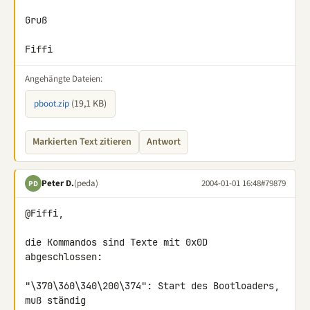
Gruß

Fiffi
Angehängte Dateien:
(19,1 KB)
pboot.zip
Markierten Text zitieren
Antwort
Peter D.
(peda)
2004-01-01 16:48
#79879
PD
@Fiffi,

die Kommandos sind Texte mit 0x0D 
abgeschlossen:

"\370\360\340\200\374": Start des Bootloaders, 
muß ständig
