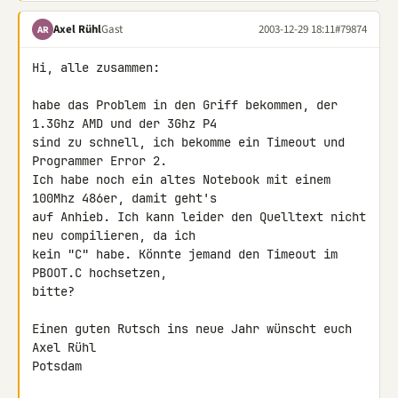
Axel Rühl
Gast
2003-12-29 18:11
#79874
AR
Hi, alle zusammen:

habe das Problem in den Griff bekommen, der 
1.3Ghz AMD und der 3Ghz P4

sind zu schnell, ich bekomme ein Timeout und 
Programmer Error 2.

Ich habe noch ein altes Notebook mit einem 
100Mhz 486er, damit geht's

auf Anhieb. Ich kann leider den Quelltext nicht 
neu compilieren, da ich

kein "C" habe. Könnte jemand den Timeout im 
PBOOT.C hochsetzen,

bitte?

Einen guten Rutsch ins neue Jahr wünscht euch

Axel Rühl

Potsdam
