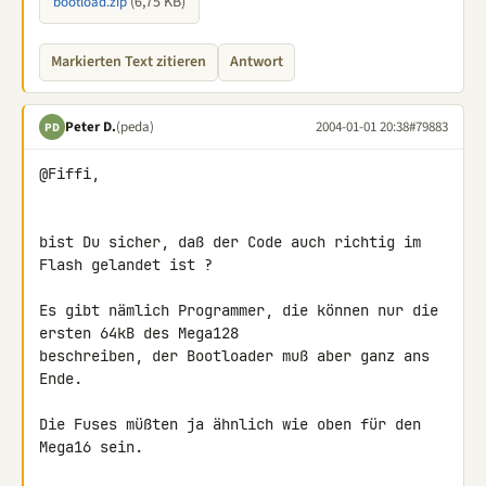
(6,75 KB)
bootload.zip
Markierten Text zitieren
Antwort
Peter D.
(peda)
2004-01-01 20:38
#79883
PD
@Fiffi,

bist Du sicher, daß der Code auch richtig im 
Flash gelandet ist ?

Es gibt nämlich Programmer, die können nur die 
ersten 64kB des Mega128

beschreiben, der Bootloader muß aber ganz ans 
Ende.

Die Fuses müßten ja ähnlich wie oben für den 
Mega16 sein.
