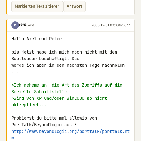
Markierten Text zitieren
Antwort
Fiffi
Gast
2003-12-31 03:33
#79877
F
Hallo Axel und Peter,

bis jetzt habe ich mich noch nicht mit den 
Bootloader beschäftigt. Das

werde ich aber in den nächsten Tage nachholen 
...

>Ich neheme an, die Art des Zugriffs auf die 
Serielle Schnittstelle
>wird von XP und/oder Win2000 so nicht 
aktzeptiert...
Probierst du bitte mal allowio von 
http://www.beyondlogic.org/porttalk/porttalk.ht
m