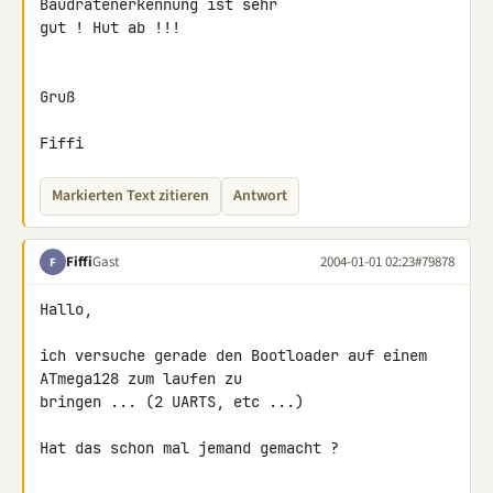
Baudratenerkennung ist sehr

gut ! Hut ab !!!

Gruß

Fiffi
Markierten Text zitieren
Antwort
Fiffi
Gast
2004-01-01 02:23
#79878
F
Hallo,

ich versuche gerade den Bootloader auf einem 
ATmega128 zum laufen zu

bringen ... (2 UARTS, etc ...)

Hat das schon mal jemand gemacht ?
