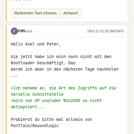
Markierten Text zitieren
Antwort
Fiffi
Gast
2003-12-31 03:26
#79876
F
Hallo Axel und Peter,

bis jetzt habe ich mich noch nicht mit den 
Bootloader beschäftigt. Das

werde ich aber in den nächsten Tage nachholen 
...

>Ich neheme an, die Art des Zugriffs auf die 
Serielle Schnittstelle
>wird von XP und/oder Win2000 so nicht 
aktzeptiert...
Probierst du bitte mal allowio von 
PortTalk/Beyondlogic