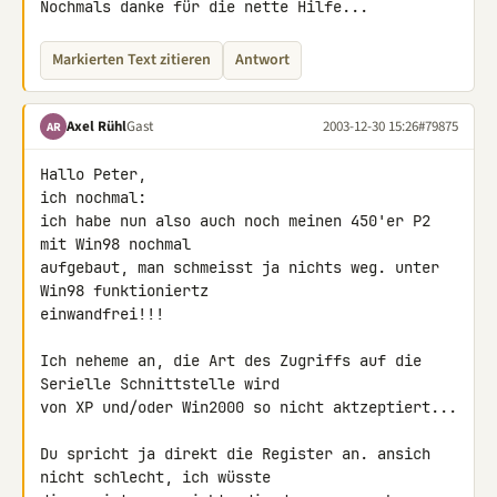
Nochmals danke für die nette Hilfe...
Markierten Text zitieren
Antwort
Axel Rühl
Gast
2003-12-30 15:26
#79875
AR
Hallo Peter,

ich nochmal:

ich habe nun also auch noch meinen 450'er P2 
mit Win98 nochmal

aufgebaut, man schmeisst ja nichts weg. unter 
Win98 funktioniertz

einwandfrei!!!

Ich neheme an, die Art des Zugriffs auf die 
Serielle Schnittstelle wird

von XP und/oder Win2000 so nicht aktzeptiert...

Du spricht ja direkt die Register an. ansich 
nicht schlecht, ich wüsste
