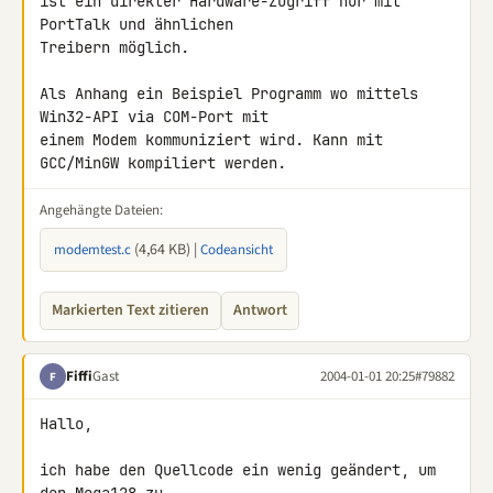
ist ein direkter Hardware-Zugriff nur mit 
PortTalk und ähnlichen

Treibern möglich.

Als Anhang ein Beispiel Programm wo mittels 
Win32-API via COM-Port mit

einem Modem kommuniziert wird. Kann mit 
GCC/MinGW kompiliert werden.
Angehängte Dateien:
(4,64 KB) |
modemtest.c
Codeansicht
Markierten Text zitieren
Antwort
Fiffi
Gast
2004-01-01 20:25
#79882
F
Hallo,

ich habe den Quellcode ein wenig geändert, um 