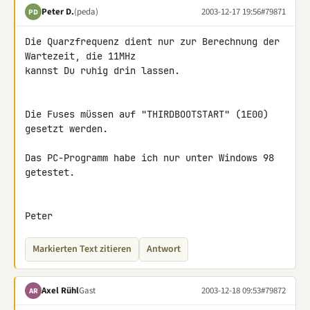
Peter D.
(peda)
2003-12-17 19:56
#79871
PD
Die Quarzfrequenz dient nur zur Berechnung der 
Wartezeit, die 11MHz

kannst Du ruhig drin lassen.

Die Fuses müssen auf "THIRDBOOTSTART" (1E00) 
gesetzt werden.

Das PC-Programm habe ich nur unter Windows 98 
getestet.

Peter
Markierten Text zitieren
Antwort
Axel Rühl
Gast
2003-12-18 09:53
#79872
AR