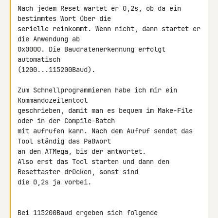
Nach jedem Reset wartet er 0,2s, ob da ein 
bestimmtes Wort über die

serielle reinkommt. Wenn nicht, dann startet er 
die Anwendung ab

0x0000. Die Baudratenerkennung erfolgt 
automatisch

(1200...115200Baud).

Zum Schnellprogrammieren habe ich mir ein 
Kommandozeilentool

geschrieben, damit man es bequem im Make-File 
oder in der Compile-Batch

mit aufrufen kann. Nach dem Aufruf sendet das 
Tool ständig das Paßwort

an den ATMega, bis der antwortet.

Also erst das Tool starten und dann den 
Resettaster drücken, sonst sind

die 0,2s ja vorbei.

Bei 115200Baud ergeben sich folgende 