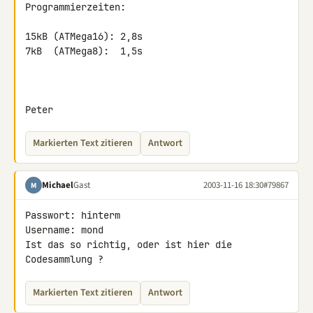
Programmierzeiten:

15kB (ATMega16): 2,8s

7kB  (ATMega8):  1,5s

Peter
Markierten Text zitieren
Antwort
Michael
Gast
2003-11-16 18:30
#79867
M
Passwort: hinterm

Username: mond

Ist das so richtig, oder ist hier die 
Codesammlung ?
Markierten Text zitieren
Antwort