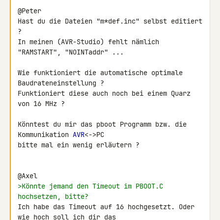
@Peter

Hast du die Dateien "m*def.inc" selbst editiert 
?

In meinen (AVR-Studio) fehlt nämlich 
"RAMSTART", "NOINTaddr" ...

Wie funktioniert die automatische optimale 
Baudrateneinstellung ?

Funktioniert diese auch noch bei einem Quarz 
von 16 MHz ?

Könntest du mir das pboot Programm bzw. die 
Kommunikation 
AVR
<->PC

bitte mal ein wenig erläutern ?

>Könnte jemand den Timeout im PBOOT.C 
hochsetzen, bitte?
Ich habe das Timeout auf 16 hochgesetzt. Oder 
wie hoch soll ich dir das
