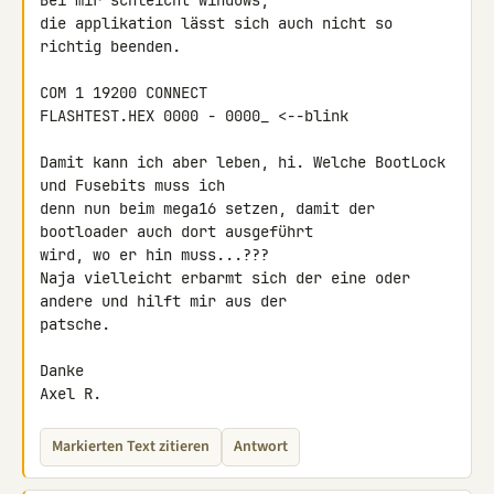
Bei mir schleicht windows,

die applikation lässt sich auch nicht so 
richtig beenden.

COM 1 19200 CONNECT

FLASHTEST.HEX 0000 - 0000_ <--blink

Damit kann ich aber leben, hi. Welche BootLock 
und Fusebits muss ich

denn nun beim mega16 setzen, damit der 
bootloader auch dort ausgeführt

wird, wo er hin muss...???

Naja vielleicht erbarmt sich der eine oder 
andere und hilft mir aus der

patsche.

Danke

Axel R.
Markierten Text zitieren
Antwort