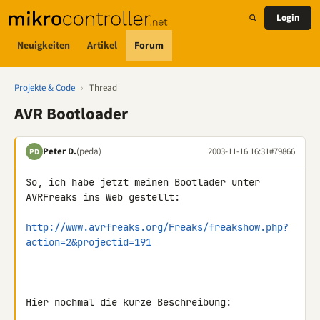
Login
Neuigkeiten
Artikel
Forum
Projekte & Code
›
Thread
AVR Bootloader
Peter D.
(peda)
2003-11-16 16:31
#79866
PD
So, ich habe jetzt meinen Bootlader unter 
AVRFreaks ins Web gestellt:

http://www.avrfreaks.org/Freaks/freakshow.php?
action=2&projectid=191
Hier nochmal die kurze Beschreibung:
