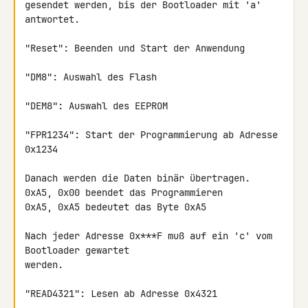
gesendet werden, bis der Bootloader mit 'a' 
antwortet.

"Reset": Beenden und Start der Anwendung

"DM8": Auswahl des Flash

"DEM8": Auswahl des EEPROM

"FPR1234": Start der Programmierung ab Adresse 
0x1234

Danach werden die Daten binär übertragen.

0xA5, 0x00 beendet das Programmieren

0xA5, 0xA5 bedeutet das Byte 0xA5

Nach jeder Adresse 0x***F muß auf ein 'c' vom 
Bootloader gewartet

werden.

"READ4321": Lesen ab Adresse 0x4321
