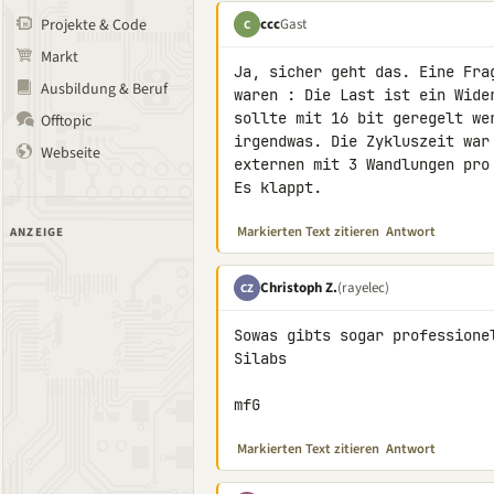
ccc
Gast
Projekte & Code
C
Markt
Ja, sicher geht das. Eine Fra
Ausbildung & Beruf
waren : Die Last ist ein Wide
sollte mit 16 bit geregelt we
Offtopic
irgendwas. Die Zykluszeit war
Webseite
externen mit 3 Wandlungen pro 
Es klappt.
Markierten Text zitieren
Antwort
ANZEIGE
Christoph Z.
(rayelec)
CZ
Sowas gibts sogar professione
Silabs

mfG
Markierten Text zitieren
Antwort