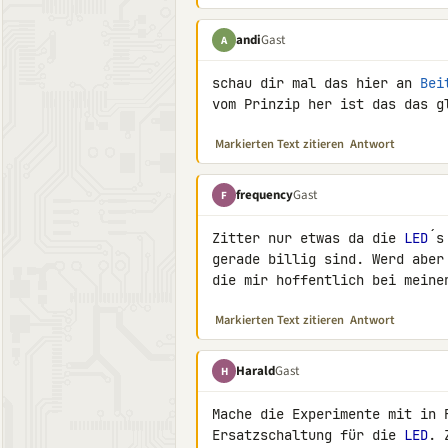
andi
Gast
A
schau dir mal das hier an 
Bei
vom Prinzip her ist das das g
Markierten Text zitieren
Antwort
frequency
Gast
F
Zitter nur etwas da die 
LED
´s
gerade billig sind. Werd aber
die mir hoffentlich bei meine
Markierten Text zitieren
Antwort
Harald
Gast
H
Mache die Experimente mit in 
Ersatzschaltung für die 
LED
. 