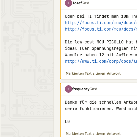
Josef
Gast
J
http://focus.ti.com/mcu/docs/
http://focus.ti.com/mcu/docs/
Die low-cost MCU PICOLLO hat 
ideal fuer Spannungsregler mi
http://www.ti.com/corp/docs/l
Markierten Text zitieren
Antwort
frequency
Gast
F
Danke für die schnellen Antwo
serie funktionieren. Werd mich
LG
Markierten Text zitieren
Antwort