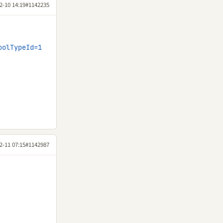
2-10 14:19
#1142235
oolTypeId=1
2-11 07:15
#1142987