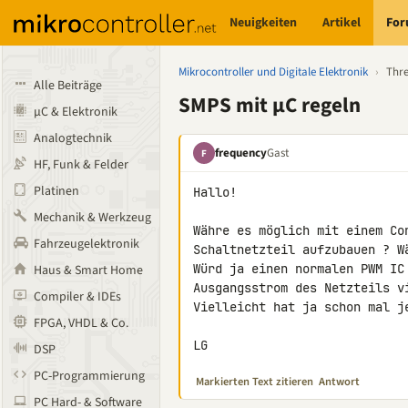
Neuigkeiten
Artikel
Fo
Mikrocontroller und Digitale Elektronik
›
Thr
Alle Beiträge
SMPS mit µC regeln
µC & Elektronik
Analogtechnik
frequency
Gast
F
HF, Funk & Felder
Platinen
Hallo!

Mechanik & Werkzeug
Währe es möglich mit einem Co
Fahrzeugelektronik
Schaltnetzteil aufzubauen ? W
Würd ja einen normalen PWM IC
Haus & Smart Home
Ausgangsstrom des Netzteils vi
Compiler & IDEs
Vielleicht hat ja schon mal je
FPGA, VHDL & Co.
LG
DSP
PC-Programmierung
Markierten Text zitieren
Antwort
PC Hard- & Software