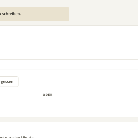
u schreiben.
ODER