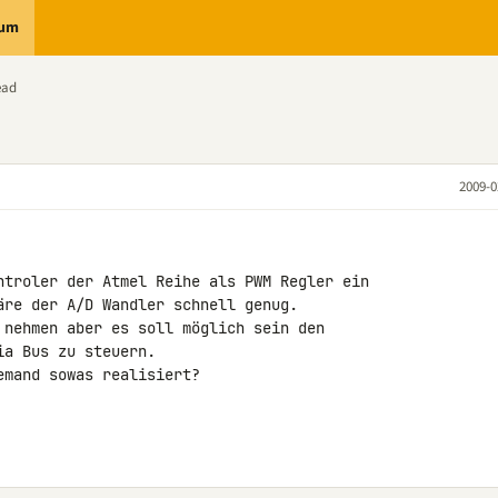
rum
ead
2009-0
ntroler der Atmel Reihe als PWM Regler ein 

äre der A/D Wandler schnell genug.

 nehmen aber es soll möglich sein den 

a Bus zu steuern.

mand sowas realisiert?
