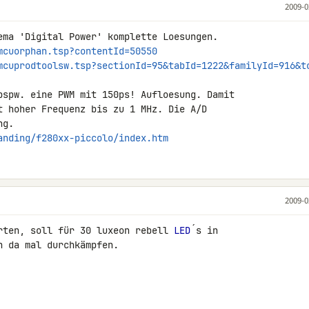
2009-0
mcuorphan.tsp?contentId=50550
mcuprodtoolsw.tsp?sectionId=95&tabId=1222&familyId=916&t
bspw. eine PWM mit 150ps! Aufloesung. Damit 

t hoher Frequenz bis zu 1 MHz. Die A/D 

anding/f280xx-piccolo/index.htm
2009-0
rten, soll für 30 luxeon rebell 
LED
´s in 

 da mal durchkämpfen.
