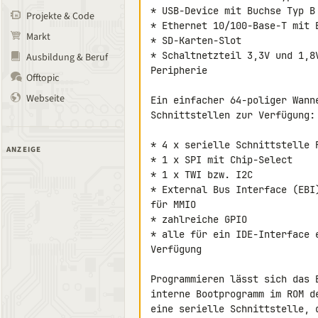
* USB-Device mit Buchse Typ B

Projekte & Code
* Ethernet 10/100-Base-T mit B
Markt
* SD-Karten-Slot

* Schaltnetzteil 3,3V und 1,8
Ausbildung & Beruf
Peripherie

Offtopic
Webseite
Ein einfacher 64-poliger Wann
Schnittstellen zur Verfügung:

* 4 x serielle Schnittstelle 
ANZEIGE
* 1 x SPI mit Chip-Select

* 1 x TWI bzw. I2C

* External Bus Interface (EBI
für MMIO

* zahlreiche GPIO

* alle für ein IDE-Interface 
Verfügung

Programmieren lässt sich das 
interne Bootprogramm im ROM d
eine serielle Schnittstelle, 