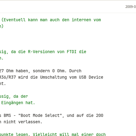
2009-0
 (Eventuell kann man auch den internen vom
n)
sig, da die R-Versionen von FTDI die
n.
27 Ohm haben, sondern 0 Ohm. Durch 

R36/R37 wird die Umschaltung vom USB Device 

t.

ssig, da der
 Eingängen hat.
s BMS - "Boot Mode Select", und auf die 200 

 nicht verlassen.

punkte legen. Vielleicht will mal einer doch