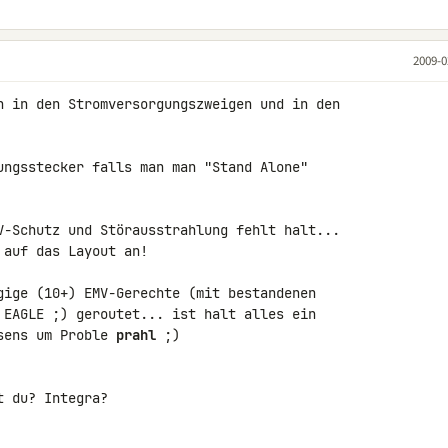
2009-0
n in den Stromversorgungszweigen und in den 

ungsstecker falls man man "Stand Alone" 

V-Schutz und Störausstrahlung fehlt halt... 

auf das Layout an!

gige (10+) EMV-Gerechte (mit bestandenen 

 EAGLE ;) geroutet... ist halt alles ein 

sens um Proble 
prahl
 ;)

t du? Integra?