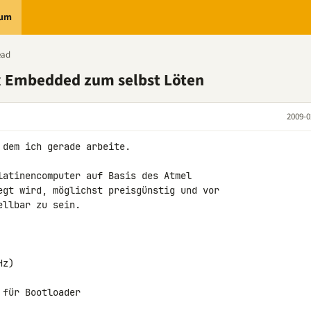
rum
ead
x Embedded zum selbst Löten
2009-0
dem ich gerade arbeite.

latinencomputer auf Basis des Atmel 

egt wird, möglichst preisgünstig und vor 

llbar zu sein.

z)

für Bootloader
