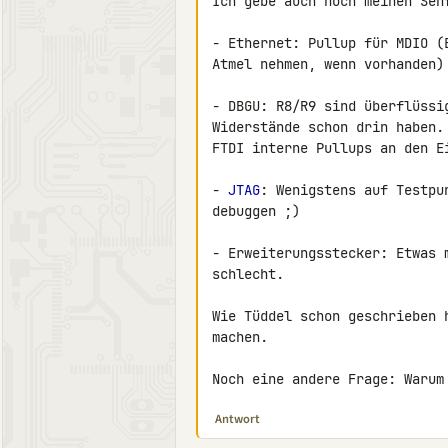
Ich gebe auch noch meinen Senf
- Ethernet: Pullup für MDIO (
Atmel nehmen, wenn vorhanden)

- DBGU: R8/R9 sind überflüssi
Widerstände schon drin haben.
FTDI interne Pullups an den Ei
- 
JTAG
: Wenigstens auf Testpu
debuggen ;)

- Erweiterungsstecker: Etwas 
schlecht.

Wie Tüddel schon geschrieben 
machen.

Noch eine andere Frage: Warum
Antwort