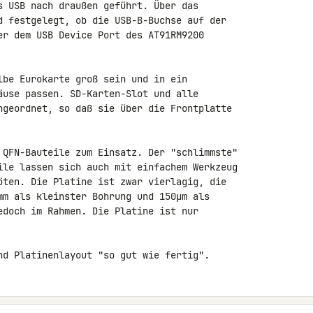
s USB nach draußen geführt. Über das 

d festgelegt, ob die USB-B-Buchse auf der 

er dem USB Device Port des AT91RM9200 

lbe Eurokarte groß sein und in ein 

äuse passen. SD-Karten-Slot und alle 

ngeordnet, so daß sie über die Frontplatte 

 QFN-Bauteile zum Einsatz. Der "schlimmste" 

ile lassen sich auch mit einfachem Werkzeug 

öten. Die Platine ist zwar vierlagig, die 

mm als kleinster Bohrung und 150µm als 

edoch im Rahmen. Die Platine ist nur 

nd Platinenlayout "so gut wie fertig".