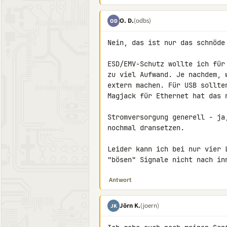
O. D.
(odbs)
OD
Nein, das ist nur das schnöde 
ESD/EMV-Schutz wollte ich für
zu viel Aufwand. Je nachdem, 
extern machen. Für USB sollte
Magjack für Ethernet hat das n
Stromversorgung generell - ja
nochmal dransetzen.

Leider kann ich bei nur vier 
"bösen" Signale nicht nach in
Antwort
Jörn K.
(joern)
JK