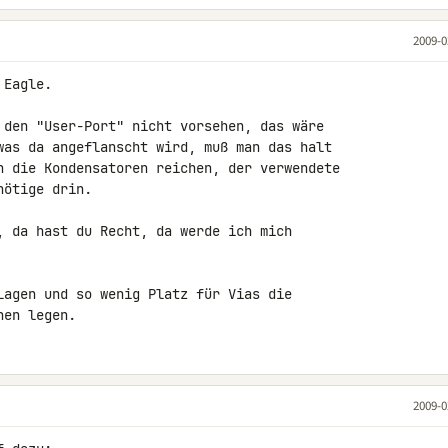
2009-0
Eagle.

 den "User-Port" nicht vorsehen, das wäre 

was da angeflanscht wird, muß man das halt 

n die Kondensatoren reichen, der verwendete 

ötige drin.

, da hast du Recht, da werde ich mich 

Lagen und so wenig Platz für Vias die 

nen legen.
2009-0