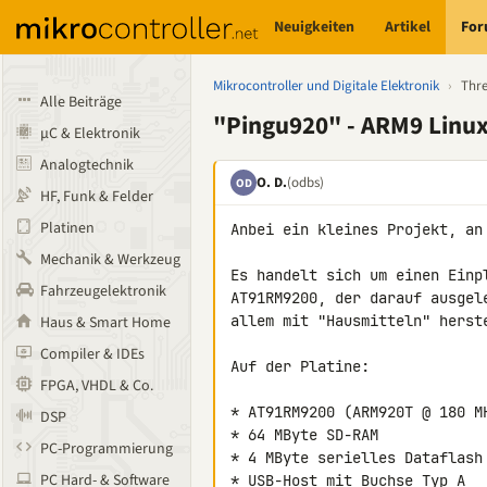
Neuigkeiten
Artikel
Fo
Mikrocontroller und Digitale Elektronik
›
Thr
Alle Beiträge
"Pingu920" - ARM9 Linu
µC & Elektronik
Analogtechnik
O. D.
(odbs)
OD
HF, Funk & Felder
Platinen
Anbei ein kleines Projekt, an 
Mechanik & Werkzeug
Es handelt sich um einen Einp
Fahrzeugelektronik
AT91RM9200, der darauf ausgel
allem mit "Hausmitteln" herste
Haus & Smart Home
Compiler & IDEs
Auf der Platine:

FPGA, VHDL & Co.
* AT91RM9200 (ARM920T @ 180 MH
DSP
* 64 MByte SD-RAM

PC-Programmierung
* 4 MByte serielles Dataflash 
PC Hard- & Software
* USB-Host mit Buchse Typ A
