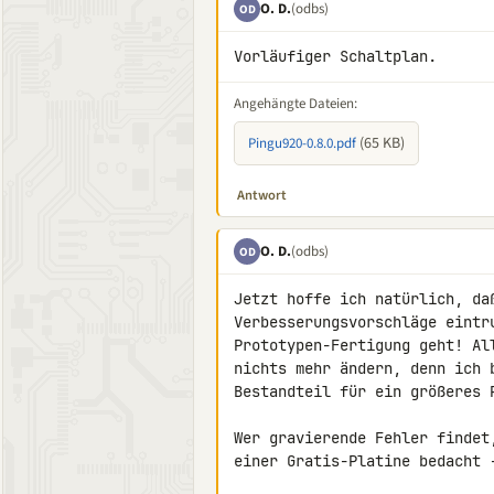
O. D.
(odbs)
OD
Vorläufiger Schaltplan.
Angehängte Dateien:
(65 KB)
Pingu920-0.8.0.pdf
Antwort
O. D.
(odbs)
OD
Jetzt hoffe ich natürlich, daß
Verbesserungsvorschläge eintr
Prototypen-Fertigung geht! Al
nichts mehr ändern, denn ich 
Bestandteil für ein größeres P
Wer gravierende Fehler findet
einer Gratis-Platine bedacht 