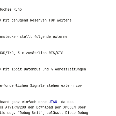
uchse RJ45

V mit genügend Reserven für weitere 

enstecker stellt folgende externe 

RXD/TXD, 3 x zusätzlich RTS/CTS

) mit 16bit Datenbus und 4 Adressleitungen 

erforderlichen Signale stehen extern zur 

Board ganz einfach ohne 
JTAG
, da das 

es AT91RM9200 den Download per XMODEM über 

die sog. "Debug Unit", zulässt. Diese Debug 
