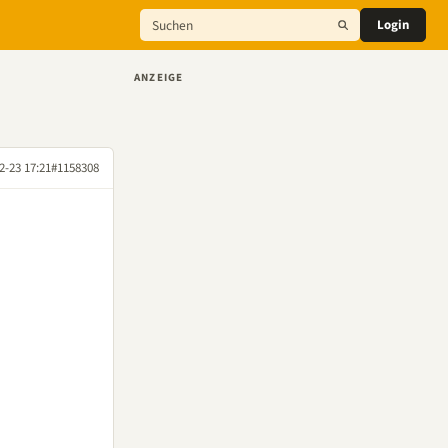
Login
ANZEIGE
2-23 17:21
#1158308