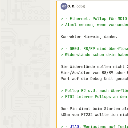
O. D.
(odbs)
OD
> - Ethernet: Pullup für MDIO
> Atmel nehmen, wenn vorhande
Korrekter Hinweis, danke.

> - DBGU: R8/R9 sind überflüs
> Widerstände schon drin habe
Die Widerstände sollen nicht 
Ein-/Auslöten von R8/R9 oder 
Port auf die Debug Unit gemach
> Pullup R2 u.U. auch überflü
> FTDI interne Pullups an den
Der Pin dient beim Starten al
kOhm vom FT232 wollte ich mich
> - 
JTAG
: Wenigstens auf Test