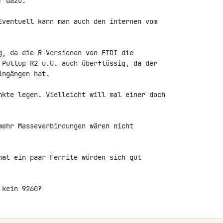
 dazu:

Eventuell kann man auch den internen vom 

g, da die R-Versionen von FTDI die 

 Pullup R2 u.U. auch überflüssig, da der 

ngängen hat.

nkte legen. Vielleicht will mal einer doch 

mehr Masseverbindungen wären nicht 

hat ein paar Ferrite würden sich gut 

 kein 9260?