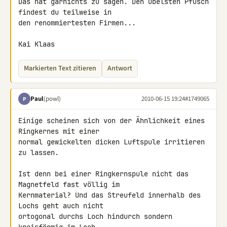
Das hat garnichts zu sagen. Den übelsten Pfusch 
findest du teilweise in 

den renommiertesten Firmen...

Kai Klaas
Markierten Text zitieren
Antwort
Paul
(powl)
2010-06-15 19:24
#1749065
P
Einige scheinen sich von der Ähnlichkeit eines 
Ringkernes mit einer 

normal gewickelten dicken Luftspule irritieren 
zu lassen.

Ist denn bei einer Ringkernspule nicht das 
Magnetfeld fast völlig im 

Kernmaterial? Und das Streufeld innerhalb des 
Lochs geht auch nicht 

ortogonal durchs Loch hindurch sondern 