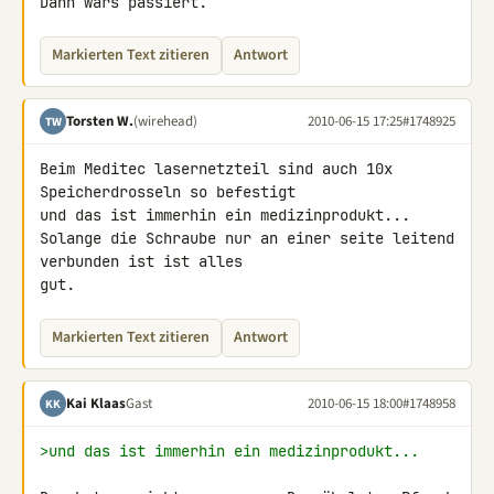
Dann wärs passiert.
Markierten Text zitieren
Antwort
Torsten W.
(wirehead)
2010-06-15 17:25
#1748925
TW
Beim Meditec lasernetzteil sind auch 10x 
Speicherdrosseln so befestigt 

und das ist immerhin ein medizinprodukt...

Solange die Schraube nur an einer seite leitend 
verbunden ist ist alles 

gut.
Markierten Text zitieren
Antwort
Kai Klaas
Gast
2010-06-15 18:00
#1748958
KK
>und das ist immerhin ein medizinprodukt...