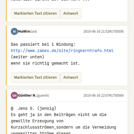
Markierten Text zitieren
Antwort
MaWin
Gast
2010-06-16 21:52
#1750556
M
http://www.zabex.de/site/ringkerntrafo.html
(weiter unten)

wenn sie richtig gemacht ist.
Markierten Text zitieren
Antwort
Günther N.
(guenti)
2010-06-16 22:07
#1750569
GN
@  Jens G. (jensig)

Es geht ja in den Beiträgen nicht um die 
gewollte Erzeugung von 

Kurzschlussströmen,sondern um die Vermeidung 
ungewollter Ströme dieser 
