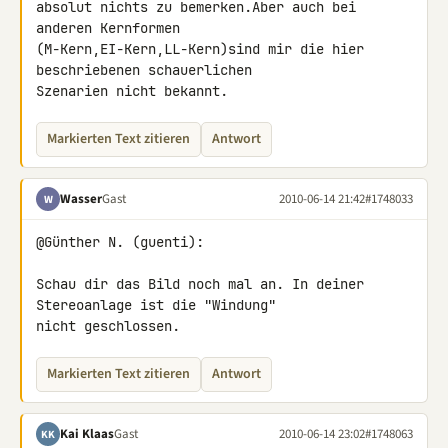
absolut nichts zu bemerken.Aber auch bei 
anderen Kernformen 

(M-Kern,EI-Kern,LL-Kern)sind mir die hier 
beschriebenen schauerlichen 

Szenarien nicht bekannt.
Markierten Text zitieren
Antwort
Wasser
Gast
2010-06-14 21:42
#1748033
W
@Günther N. (guenti):

Schau dir das Bild noch mal an. In deiner 
Stereoanlage ist die "Windung" 

nicht geschlossen.
Markierten Text zitieren
Antwort
Kai Klaas
Gast
2010-06-14 23:02
#1748063
KK