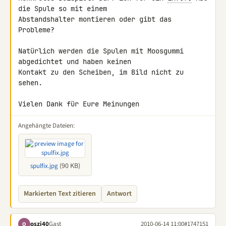
die Spule so mit einem 

Abstandshalter montieren oder gibt das 
Probleme?

Natürlich werden die Spulen mit Moosgummi 
abgedichtet und haben keinen 

Kontakt zu den Scheiben, im Bild nicht zu 
sehen.

Vielen Dank für Eure Meinungen
Angehängte Dateien:
(90 KB)
spulfix.jpg
Markierten Text zitieren
Antwort
oszi40
Gast
2010-06-14 11:00
#1747151
O