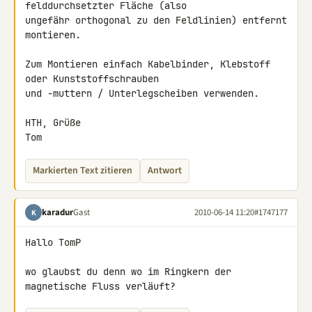
felddurchsetzter Fläche (also 

ungefähr orthogonal zu den Feldlinien) entfernt 
montieren.

Zum Montieren einfach Kabelbinder, Klebstoff 
oder Kunststoffschrauben 

und -muttern / Unterlegscheiben verwenden.

HTH, Grüße

Tom
Markierten Text zitieren
Antwort
karadur
Gast
2010-06-14 11:20
#1747177
K
Hallo TomP

wo glaubst du denn wo im Ringkern der 
magnetische Fluss verläuft?