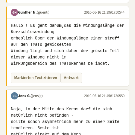
Günther N.
(guenti)
2010-06-16 21:39
#1750544
GN
Hallo ! Es geht darum,das die Windungslänge der 
Kurzschlusswindung 

erheblich über der Windungslänge einer straff 
auf den Trafo gewickelten 

Windung liegt und sich daher der grösste Teil 
dieser Windung nicht im 

Wirkungsbereich des Trafokernes befindet.
Markierten Text zitieren
Antwort
Jens G.
(jensig)
2010-06-16 21:45
#1750550
JG
Naja, in der Mitte des Kerns darf die sich 
natürlich nicht befinden - 

sollte schon asymmetrisch mehr zu einer Seite 
tendieren. Beste ist 

natürlich direkt auf dem Kern ...