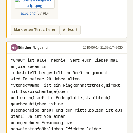
(37 KB)
a1p1.png
Markierten Text zitieren
Antwort
Günther N.
(guenti)
2010-06-14 21:38
#1748030
GN
"Grau" ist alle Theorie !Seht euch lieber mal 
an,wie sowas in 

industriell hergestellten Geräten gemacht 
wird.In meiner 20 Jahre alten 

"Stereowumme" ist ein Ringkernnetztrafo,direkt 
mit Isozwischenlage(oben 

und unten) auf die Bodenplatte(stahlblech) 
geschraubt(oben ist ne 

Blechscheibe drauf und der Mittelbolzen ist aus 
Stahl)!Da ist von einer 

unangenehmen Erwärmung bzw 
schweisstrafoähnlichen Effekten leider 
