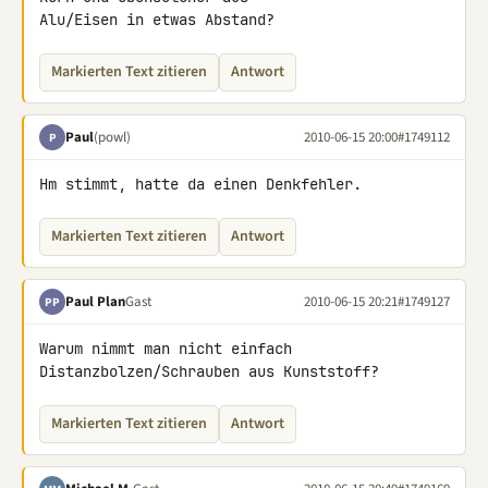
Alu/Eisen in etwas Abstand?
Markierten Text zitieren
Antwort
Paul
(powl)
2010-06-15 20:00
#1749112
P
Hm stimmt, hatte da einen Denkfehler.
Markierten Text zitieren
Antwort
Paul Plan
Gast
2010-06-15 20:21
#1749127
PP
Warum nimmt man nicht einfach 
Distanzbolzen/Schrauben aus Kunststoff?
Markierten Text zitieren
Antwort