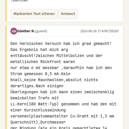
.Günther
Markierten Text zitieren
Antwort
Günther N.
(guenti)
2010-06-16 17:47
#1750267
GN
Den heroischen Versuch hab ich grad gemacht! 
Das Ergebnis hat mich arg 

enttäuscht!Zwischen Mittelbolzen und der 
metallischen Rückfront waren 

nur etwa 6 mV messbar ,daraufhin hab ich den 
Strom gemessen 8,5 mA.Kein 

Knall,keine Rauchwolken,absolut nichts 
derartiges.Nach einigen 

Überlegungen hab ich dann einen zweischenklig 
bewickelten Trafo mit 

LL-Kern(180 Watt-Typ) genommen und hab den mit 
einer Kurzschlusswindung 

versehen(plastummantelter Cu-Draht mit 1,5 mm 
Querschnitt),Durchmesser 

der Windung (wie ein Kreis gemacht)etwa 14 