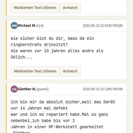
Markierten Text zitieren
Antwort
Michael M.
Gast
2010-06-15 21:01
#1749185
MM
wie sicher bist du dir, dass da ein 
ringkerntrafo drinsitzt?

die waren vor 10 jahren alles andre als 
üblich...
Markierten Text zitieren
Antwort
Günther N.
(guenti)
2010-06-15 21:13
#1749198
GN
Ich bin mir da absolut sicher,weil das Gerät 
vor 14 Jahren mal defekt 

war und ich es repariert habe.Mal so ganz 
nebenbei,ich habe bis vor 2 

Jahren in einer RF-Werkstatt gearbeitet 