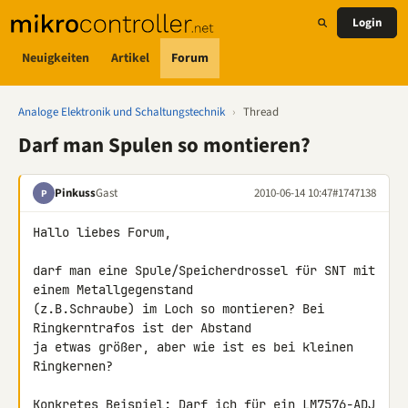
Login
Neuigkeiten
Artikel
Forum
Analoge Elektronik und Schaltungstechnik
›
Thread
Darf man Spulen so montieren?
Pinkuss
Gast
2010-06-14 10:47
#1747138
P
Hallo liebes Forum,

darf man eine Spule/Speicherdrossel für SNT mit 
einem Metallgegenstand 

(z.B.Schraube) im Loch so montieren? Bei 
Ringkerntrafos ist der Abstand 

ja etwas größer, aber wie ist es bei kleinen 
Ringkernen?

Konkretes Beispiel: Darf ich für ein 
LM7576
-ADJ 