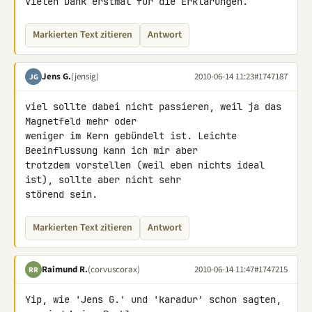
Vielen Dank erstmal für die Erklärungen.
Markierten Text zitieren
Antwort
Jens G.
(jensig)
2010-06-14 11:23
#1747187
JG
viel sollte dabei nicht passieren, weil ja das 
Magnetfeld mehr oder 

weniger im Kern gebündelt ist. Leichte 
Beeinflussung kann ich mir aber 

trotzdem vorstellen (weil eben nichts ideal 
ist), sollte aber nicht sehr 

störend sein.
Markierten Text zitieren
Antwort
Raimund R.
(corvuscorax)
2010-06-14 11:47
#1747215
RR
Yip, wie 'Jens G.' und 'karadur' schon sagten, 