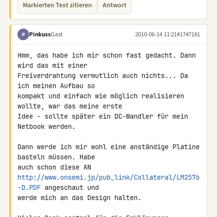
Markierten Text zitieren
Antwort
Pinkuss
Gast
2010-06-14 11:21
#1747181
P
Hmm, das habe ich mir schon fast gedacht. Dann 
wird das mit einer 

Freiverdrahtung vermutlich auch nichts... Da 
ich meinen Aufbau so 

kompakt und einfach wie möglich realisieren 
wollte, war das meine erste 

Idee - sollte später ein DC-Wandler für mein 
Netbook werden.

Dann werde ich mir wohl eine anständige Platine 
basteln müssen. Habe 

http://www.onsemi.jp/pub_link/Collateral/LM2576
-D.PDF
 angeschaut und 

werde mich an das Design halten.
