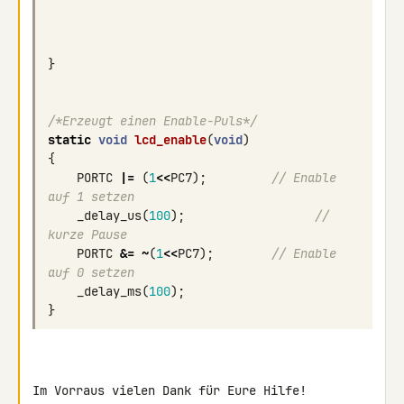
}
/*Erzeugt einen Enable-Puls*/
static
void
lcd_enable
(
void
)
{
PORTC
|=
(
1
<<
PC7
);
// Enable 
auf 1 setzen
_delay_us
(
100
);
// 
kurze Pause
PORTC
&=
~
(
1
<<
PC7
);
// Enable 
auf 0 setzen
_delay_ms
(
100
);
}
Im Vorraus vielen Dank für Eure Hilfe!