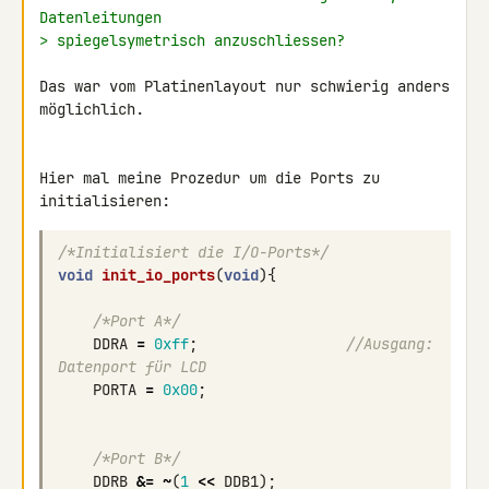
Datenleitungen
> spiegelsymetrisch anzuschliessen?
Das war vom Platinenlayout nur schwierig anders 
möglichlich.

Hier mal meine Prozedur um die Ports zu 
initialisieren:
/*Initialisiert die I/O-Ports*/
void
init_io_ports
(
void
){
/*Port A*/
DDRA
=
0xff
;
//Ausgang: 
Datenport für LCD
PORTA
=
0x00
;
/*Port B*/
DDRB
&=
~
(
1
<<
DDB1
);