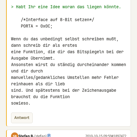
> Habt Ihr eine Idee woran das liegen könnte.
    /*Interface auf 8-Bit setzen*/

    PORTA = 0x0C;

Wenn du das unbedingt selbst schreiben mußt, 
dann schreib dir als erstes 

eine Funktion, die dir das Bitspiegeln bei der 
Ausgabe übernimmt. 

Ansonsten wirst du ständig durcheinander kommen 
und dir durch 

manuelles/gedankliches Umstellen mehr Fehler 
reinhauen als dir lieb 

sind. Und spätestens bei der Zeichenausgabe 
brauchst du die Funktion 

sowieso.
Antwort
Stefan B.
(stefan)
2010-10-15 09:59
#1897472
SB