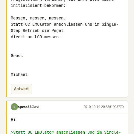
initialisiert bekommen:

Messen, messen, messen.

Statt uC Emulator anschliessen und im Single-
Step Betrieb die Pegel 

direkt am LCD messen.

Gruss

Michael
Antwort
spess53
Gast
2010-10-19 20:38
#1903770
S
Hi

>Statt uC Emulator anschliessen und im Single-