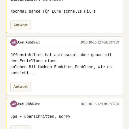
Nochmal danke für Eure schnelle Hilfe
Antwort
Axel Rühl
Gast
2010-10-15 12:46
#1897759
AR
Offensichtlich hat astroscout aber genau mit 
der Erstellung einer 

solchen Bit-Umdreh-Funktion Probleme, wie es 
aussieht...
Antwort
Axel Rühl
Gast
2010-10-15 12:47
#1897760
AR
ups - überschnitten, sorry