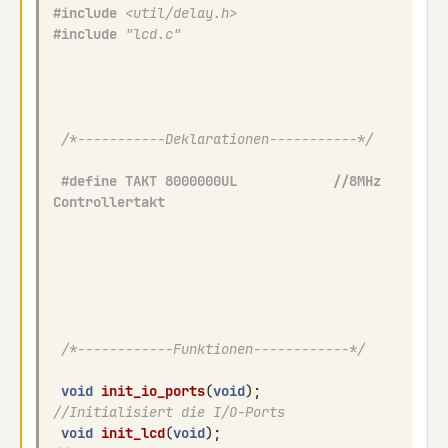
#include
<util/delay.h>
#include
"lcd.c"
/*-----------Deklarationen-----------*/
#define TAKT 8000000UL            //8MHz 
Controllertakt
/*------------Funktionen------------*/
void
init_io_ports
(
void
);
//Initialisiert die I/O-Ports
void
init_lcd
(
void
);