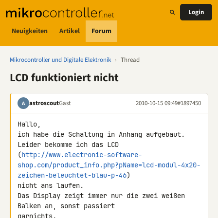
Login
Neuigkeiten
Artikel
Forum
Mikrocontroller und Digitale Elektronik
›
Thread
LCD funktioniert nicht
astroscout
Gast
2010-10-15 09:49
#1897450
A
Hallo,

ich habe die Schaltung in Anhang aufgebaut.

Leider bekomme ich das LCD 

(
http://www.electronic-software-
shop.com/product_info.php?pName=lcd-modul-4x20-
zeichen-beleuchtet-blau-p-46
) 

nicht ans laufen.

Das Display zeigt immer nur die zwei weißen 
Balken an, sonst passiert 

garnichts.
