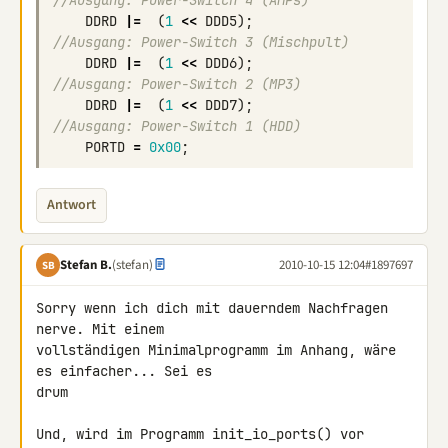
//Ausgang: Power-Switch 4 (AMPs)
DDRD
|=
(
1
<<
DDD5
);
//Ausgang: Power-Switch 3 (Mischpult)
DDRD
|=
(
1
<<
DDD6
);
//Ausgang: Power-Switch 2 (MP3)
DDRD
|=
(
1
<<
DDD7
);
//Ausgang: Power-Switch 1 (HDD)
PORTD
=
0x00
;
Antwort
Stefan B.
(stefan)
2010-10-15 12:04
#1897697
SB
Sorry wenn ich dich mit dauerndem Nachfragen 
nerve. Mit einem 

vollständigen Minimalprogramm im Anhang, wäre 
es einfacher... Sei es 

drum

Und, wird im Programm init_io_ports() vor 