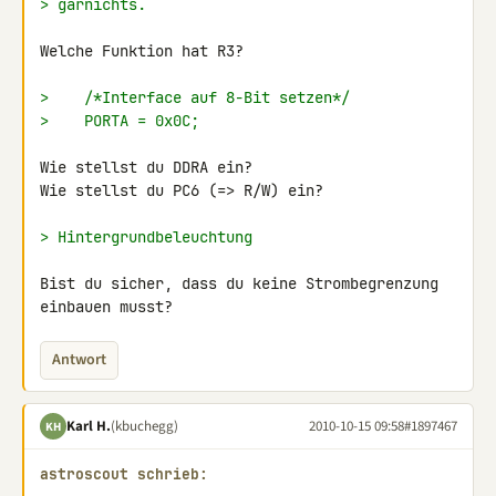
> garnichts.
Welche Funktion hat R3?

>    /*Interface auf 8-Bit setzen*/
>    PORTA = 0x0C;
Wie stellst du DDRA ein?

Wie stellst du PC6 (=> R/W) ein?

> Hintergrundbeleuchtung
Bist du sicher, dass du keine Strombegrenzung 
einbauen musst?
Antwort
Karl H.
(kbuchegg)
2010-10-15 09:58
#1897467
KH
astroscout schrieb: