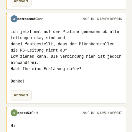
Antwort
astroscout
Gast
2010-10-16 13:49
#1898946
A
ich jetzt mal auf der Platine gemessen ob alle 
Leitungen okay sind und 

dabei festgestellt, dass der Mikrokontroller 
die RS-Leitung nicht auf 

Low ziehen kann. DIe Verbindung hier ist jedoch 
einwandfrei.

Habt Ihr eine Erklärung dafür?

Danke!
Antwort
spess53
Gast
2010-10-16 13:51
#1898947
S
Hi
