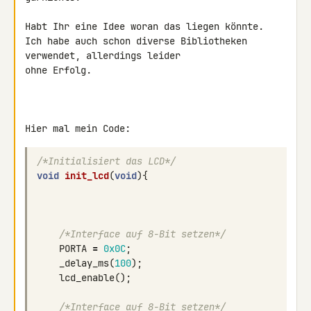
Habt Ihr eine Idee woran das liegen könnte.

Ich habe auch schon diverse Bibliotheken 
verwendet, allerdings leider 

ohne Erfolg.

Hier mal mein Code:
/*Initialisiert das LCD*/
void
init_lcd
(
void
){
/*Interface auf 8-Bit setzen*/
PORTA
=
0x0C
;
_delay_ms
(
100
);
lcd_enable
();
/*Interface auf 8-Bit setzen*/