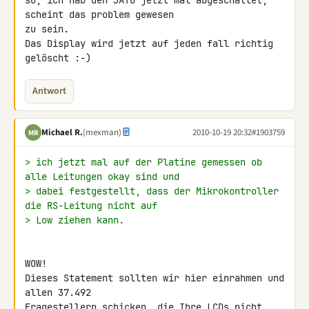
so, ich hab den JATG jetzt mal abgeschaltet, 
scheint das problem gewesen 

zu sein.

Das Display wird jetzt auf jeden fall richtig 
gelöscht :-)
Antwort
Michael R.
(mexman)
2010-10-19 20:32
#1903759
MR
> ich jetzt mal auf der Platine gemessen ob 
alle Leitungen okay sind und
> dabei festgestellt, dass der Mikrokontroller 
die RS-Leitung nicht auf
> Low ziehen kann.
WOW!

Dieses Statement sollten wir hier einrahmen und 
allen 37.492 

Fragestellern schicken, die Ihre LCDs nicht 