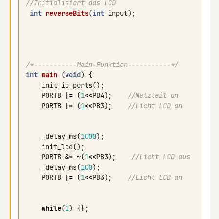
//Initialisiert das LCD
int
reverseBits
(
int
input
);
/*-----------Main-Funktion-----------*/
int
main
(
void
)
{
init_io_ports
();
PORTB
|=
(
1
<<
PB4
);
//Netzteil an
PORTB
|=
(
1
<<
PB3
);
//Licht LCD an
_delay_ms
(
1000
);
init_lcd
();
PORTB
&=
~
(
1
<<
PB3
);
//Licht LCD aus
_delay_ms
(
100
);
PORTB
|=
(
1
<<
PB3
);
//Licht LCD an
while
(
1
)
{};