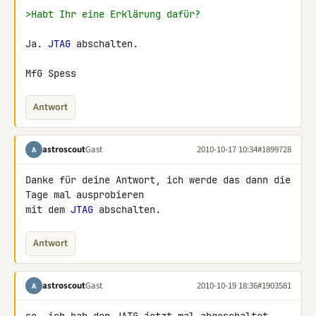
>Habt Ihr eine Erklärung dafür?
Ja. 
JTAG
 abschalten.

MfG Spess
Antwort
astroscout
Gast
2010-10-17 10:34
#1899728
A
Danke für deine Antwort, ich werde das dann die 
Tage mal ausprobieren 

mit dem 
JTAG
 abschalten.
Antwort
astroscout
Gast
2010-10-19 18:36
#1903581
A