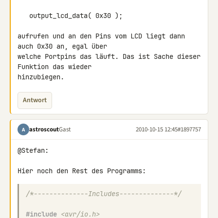
   output_lcd_data( 0x30 );

aufrufen und an den Pins vom LCD liegt dann 
auch 0x30 an, egal über 

welche Portpins das läuft. Das ist Sache dieser 
Funktion das wieder 

hinzubiegen.
Antwort
astroscout
Gast
2010-10-15 12:45
#1897757
A
@Stefan:

/*--------------Includes--------------*/
#include
<avr/io.h>