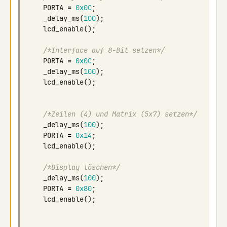
PORTA
=
0x0C
;
_delay_ms
(
100
);
lcd_enable
();
/*Interface auf 8-Bit setzen*/
PORTA
=
0x0C
;
_delay_ms
(
100
);
lcd_enable
();
/*Zeilen (4) und Matrix (5x7) setzen*/
_delay_ms
(
100
);
PORTA
=
0x14
;
lcd_enable
();
/*Display löschen*/
_delay_ms
(
100
);
PORTA
=
0x80
;
lcd_enable
();