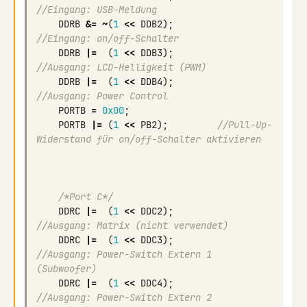
//Eingang: USB-Meldung
DDRB
&=
~
(
1
<<
DDB2
);
//Eingang: on/off-Schalter
DDRB
|=
(
1
<<
DDB3
);
//Ausgang: LCD-Helligkeit (PWM)
DDRB
|=
(
1
<<
DDB4
);
//Ausgang: Power Control
PORTB
=
0x00
;
PORTB
|=
(
1
<<
PB2
);
//Pull-Up-
Widerstand für on/off-Schalter aktivieren
/*Port C*/
DDRC
|=
(
1
<<
DDC2
);
//Ausgang: Matrix (nicht verwendet)
DDRC
|=
(
1
<<
DDC3
);
//Ausgang: Power-Switch Extern 1 
(Subwoofer)
DDRC
|=
(
1
<<
DDC4
);
//Ausgang: Power-Switch Extern 2 