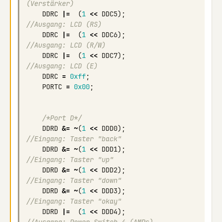
(Verstärker)
DDRC
|=
(
1
<<
DDC5
);
//Ausgang: LCD (RS)
DDRC
|=
(
1
<<
DDC6
);
//Ausgang: LCD (R/W)
DDRC
|=
(
1
<<
DDC7
);
//Ausgang: LCD (E)
DDRC
=
0xff
;
PORTC
=
0x00
;
/*Port D*/
DDRD
&=
~
(
1
<<
DDD0
);
//Eingang: Taster "back"
DDRD
&=
~
(
1
<<
DDD1
);
//Eingang: Taster "up"
DDRD
&=
~
(
1
<<
DDD2
);
//Eingang: Taster "down"
DDRD
&=
~
(
1
<<
DDD3
);
//Eingang: Taster "okay"
DDRD
|=
(
1
<<
DDD4
);