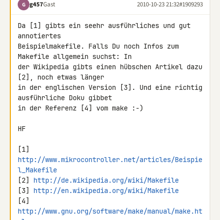
g457
Gast
2010-10-23 21:32
#1909293
G
Da [1] gibts ein seehr ausführliches und gut 
annotiertes 

Beispielmakefile. Falls Du noch Infos zum 
Makefile allgemein suchst: In 

der Wikipedia gibts einen hübschen Artikel dazu 
[2], noch etwas länger 

in der englischen Version [3]. Und eine richtig 
ausführliche Doku gibbet 

in der Referenz [4] vom make :-)

HF

[1] 
http://www.mikrocontroller.net/articles/Beispie
l_Makefile
[2] 
http://de.wikipedia.org/wiki/Makefile
[3] 
http://en.wikipedia.org/wiki/Makefile
[4] 
http://www.gnu.org/software/make/manual/make.ht