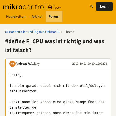
Login
Neuigkeiten
Artikel
Forum
Mikrocontroller und Digitale Elektronik
›
Thread
#define F_CPU was ist richtig und was
ist falsch?
Andreas V.
(wicky)
2010-10-23 20:30
#1909228
AV
Hallo,

ich bin gerade dabei mich mit der util/delay.h 
einzuarbeiten.

Jetzt habe ich schon eine ganze Menge über das 
Einstellen der 

Taktfrequenz gelesen aber etwas ist mir immer 