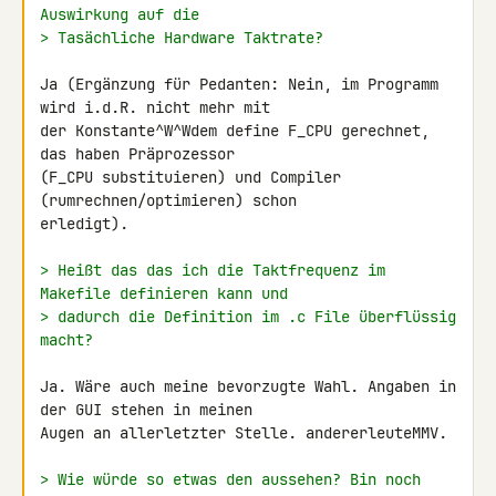
Auswirkung auf die
> Tasächliche Hardware Taktrate?
Ja (Ergänzung für Pedanten: Nein, im Programm 
wird i.d.R. nicht mehr mit 

der Konstante^W^Wdem define F_CPU gerechnet, 
das haben Präprozessor 

(F_CPU substituieren) und Compiler 
(rumrechnen/optimieren) schon 

erledigt).

> Heißt das das ich die Taktfrequenz im 
Makefile definieren kann und
> dadurch die Definition im .c File überflüssig 
macht?
Ja. Wäre auch meine bevorzugte Wahl. Angaben in 
der GUI stehen in meinen 

Augen an allerletzter Stelle. andererleuteMMV.

> Wie würde so etwas den aussehen? Bin noch 