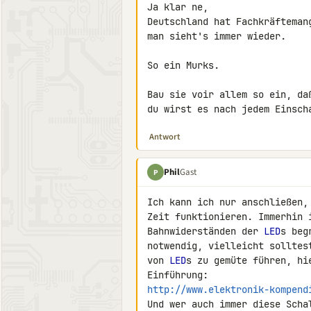
Ja klar ne,

Deutschland hat Fachkräftemang
man sieht's immer wieder.

So ein Murks.

Bau sie voir allem so ein, da
du wirst es nach jedem Einsch
Antwort
Phil
Gast
P
Ich kann ich nur anschließen,
Zeit funktionieren. Immerhin 
Bahnwiderständen der 
LED
s beg
notwendig, vielleicht solltes
von 
LED
s zu gemüte führen, hi
http://www.elektronik-kompend
Und wer auch immer diese Scha