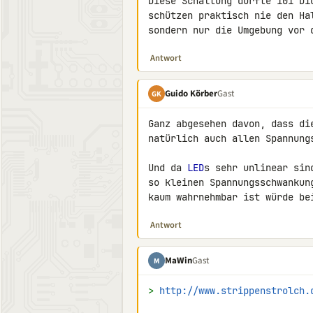
Diese Schaltung dürfte 101 Di
schützen praktisch nie den Ha
sondern nur die Umgebung vor 
Antwort
Guido Körber
Gast
GK
Ganz abgesehen davon, dass di
natürlich auch allen Spannung
Und da 
LED
s sehr unlinear sin
so kleinen Spannungsschwankun
kaum wahrnehmbar ist würde be
Antwort
MaWin
Gast
M
> 
http://www.strippenstrolch.