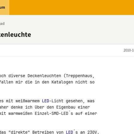
rum
ead
kenleuchte
2010-1
och diverse Deckenleuchten (Treppenhaus, 

fallen mir die in den Katalogen nicht so 

es mit weißwarmem 
LED
-Licht gesehen, was 

aher denke ich über den Eigenbau einer 

mit warmweißen Einzel-SMD-LED´s auf einer 

das "direkte" Betreiben von 
LED
´s an 230V. 
