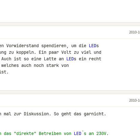
2010-1
en Vorwiderstand spendieren, um die 
LED
s 

ung zu koppeln. Ein paar Volt zu viel und 

 Auch ist so eine Latte an 
LED
s ein recht 

welches auch noch stark von 

ist.
2010-1
n mal zur Diskussion. So geht das garnicht.

n das "direkte" Betreiben von 
LED
´s an 230V.