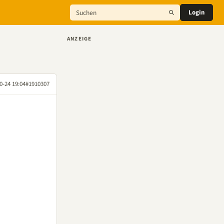
Login
ANZEIGE
0-24 19:04
#1910307