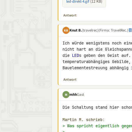
(12 KB)
led-direkt-4.gif
Antwort
Knut B.
(travelrec)
(Firma: TravelRec.)
KB
Ich würde wenigstens noch ein
nicht hart an die Gleichspann
die 
LED
s geben den Geist auf.
temperaturabhängiges Gebilde, 
Bauelementestreuung abhängig 
Antwort
mhh
Gast
M
Die Schaltung stand hier scho
Martin M. schrieb:
> Was spricht eigentlich gege