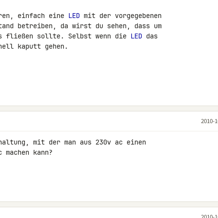
ren, einfach eine 
LED
 mit der vorgegebenen 

tand betreiben, da wirst du sehen, dass um 

s fließen sollte. Selbst wenn die 
LED
 das 

ell kaputt gehen.

2010-1
haltung, mit der man aus 230v ac einen 

 machen kann?

2010-1