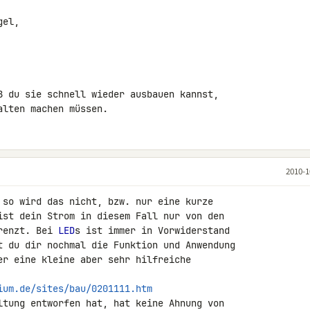
el,

ß du sie schnell wieder ausbauen kannst,

alten machen müssen.
2010-1
 so wird das nicht, bzw. nur eine kurze 

ist dein Strom in diesem Fall nur von den 

renzt. Bei 
LED
s ist immer in Vorwiderstand 

t du dir nochmal die Funktion und Anwendung 

er eine kleine aber sehr hilfreiche 

ium.de/sites/bau/0201111.htm
ltung entworfen hat, hat keine Ahnung von 
