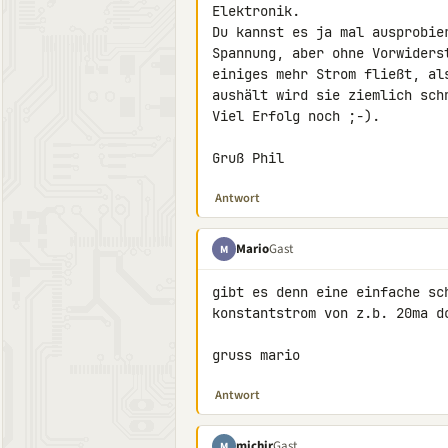
Elektronik.

Du kannst es ja mal ausprobie
Spannung, aber ohne Vorwiders
einiges mehr Strom fließt, al
aushält wird sie ziemlich schn
Viel Erfolg noch ;-).

Gruß Phil
Antwort
Mario
Gast
M
gibt es denn eine einfache sc
konstantstrom von z.b. 20ma dc
gruss mario
Antwort
michir
Gast
M