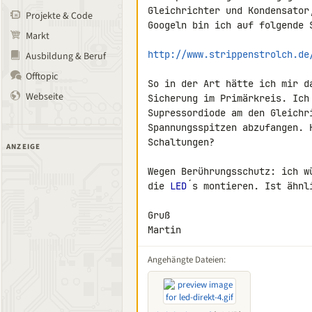
Gleichrichter und Kondensator
Projekte & Code
Googeln bin ich auf folgende S
Markt
http://www.strippenstrolch.de
Ausbildung & Beruf
Offtopic
So in der Art hätte ich mir d
Webseite
Sicherung im Primärkreis. Ich
Supressordiode am den Gleichri
Spannungsspitzen abzufangen. 
Schaltungen?

ANZEIGE
Wegen Berührungsschutz: ich w
die 
LED
´s montieren. Ist ähnl
Gruß

Martin
Angehängte Dateien: