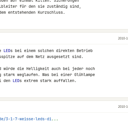
oden auf einmal killen. Sicherungen 

lbleiter für den sie zuständig sind, 

dem entstehenden Kurzschluss.
2010-1
e 
LED
s bei einem solchen direkten Betrieb 

sspitze auf dem Netz ausgesetzt sind.

d würde die Helligkeit auch bei jeder noch 

g stark weglaufen. Was bei einer Glühlampe 

i den 
LED
s extrem stark auffallen.
2010-1
de/3-1-7-weisse-leds-di
...