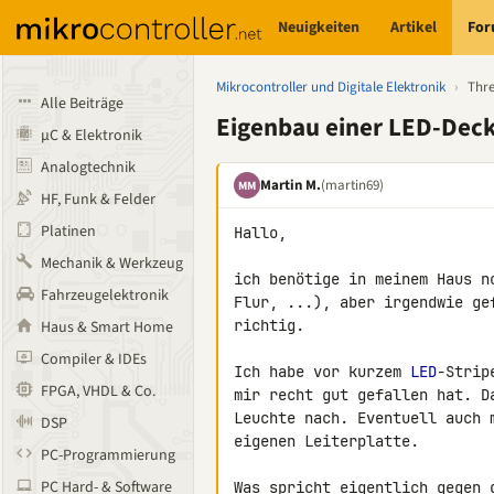
Neuigkeiten
Artikel
Fo
Mikrocontroller und Digitale Elektronik
›
Thr
Alle Beiträge
Eigenbau einer LED-Dec
µC & Elektronik
Analogtechnik
Martin M.
(martin69)
MM
HF, Funk & Felder
Platinen
Hallo,

Mechanik & Werkzeug
ich benötige in meinem Haus n
Fahrzeugelektronik
Flur, ...), aber irgendwie ge
richtig.

Haus & Smart Home
Compiler & IDEs
Ich habe vor kurzem 
LED
-Strip
FPGA, VHDL & Co.
mir recht gut gefallen hat. D
Leuchte nach. Eventuell auch 
DSP
eigenen Leiterplatte.

PC-Programmierung
PC Hard- & Software
Was spricht eigentlich gegen 