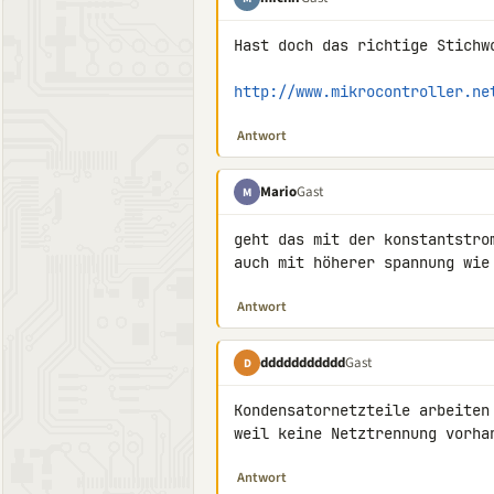
Hast doch das richtige Stichw
http://www.mikrocontroller.ne
Antwort
Mario
Gast
M
geht das mit der konstantstro
auch mit höherer spannung wie
Antwort
ddddddddddd
Gast
D
Kondensatornetzteile arbeiten
weil keine Netztrennung vorha
Antwort