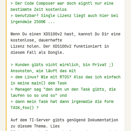
> Der Code Composer war doch eigntl nur eine 
bestimmte Zeit kostenlos
> benutzbar? Single Lizenz liegt auch hier bei 
irgendwie 2500€ ...
Wenn Du einen XDS100v2 hast, kannst Du Dir eine 
kostenlose, dauerhafte 

Lizenz holen. Der XDS100v2 funktioniert in 
diesem Fall als Dongle.

> Kunden gibts nicht wirklich, bin Privat ;) 
Ansonsten, wie läuft das mit
> dem Linux? Wie mit RTOS? Also das ich einfach 
in meine main() dem Task
> Manager sag "den den un den Task gibts, die 
laufen so so und so" und
> dann mein Task hat dann irgenwdie die form 
TASK_foo() ?
Auf dem TI-Server gibts genügend Dokumentation 
zu diesem Thema. Lies 
