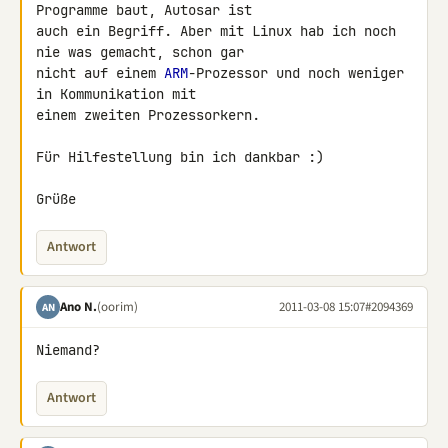
Programme baut, Autosar ist 

auch ein Begriff. Aber mit Linux hab ich noch 
nie was gemacht, schon gar 

nicht auf einem 
ARM
-Prozessor und noch weniger 
in Kommunikation mit 

einem zweiten Prozessorkern.

Für Hilfestellung bin ich dankbar :)

Grüße
Antwort
Ano N.
(oorim)
2011-03-08 15:07
#2094369
AN
Niemand?
Antwort