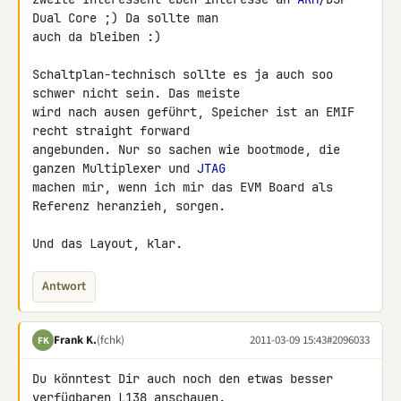
Dual Core ;) Da sollte man 

auch da bleiben :)

Schaltplan-technisch sollte es ja auch soo 
schwer nicht sein. Das meiste 

wird nach ausen geführt, Speicher ist an EMIF 
recht straight forward 

angebunden. Nur so sachen wie bootmode, die 
ganzen Multiplexer und 
JTAG
machen mir, wenn ich mir das EVM Board als 
Referenz heranzieh, sorgen.

Und das Layout, klar.
Antwort
Frank K.
(fchk)
2011-03-09 15:43
#2096033
FK
Du könntest Dir auch noch den etwas besser 
verfügbaren 
L138
 anschauen.
