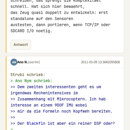
schreiben, das sprengt die Komplexitaet 
schnell. Hat sich hier bewaehrt, 

das Zeug quasi doppelt zu entwickeln: erst 
standalone auf den Sensoren 

austesten, dann portieren, wenn TCP/IP oder 
SDCARD I/O noetig.
Antwort
Ano N.
(oorim)
2011-03-09 13:36
#2095808
AN
Strubi schrieb:
> Ano Nym schrieb:
>> Dem zweiten interessenten geht es um 
irgendwas Rechenintensives im
>> Zusammenhang mit Mikrocoptern. Ich hab 
interesse an einem 9DOF IMU wobei
>> mir da die Formeln noch Kopfweh bereiten.
>>
>> Der 
Blackfin
 ist aber ein reiner DSP oder?
>