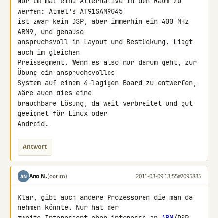
Nur um mal eine Alternative in den Raum zu 
werfen: Atmel's AT91SAM9G45 

ist zwar kein DSP, aber immerhin ein 400 MHz 
ARM9, und genauso 

anspruchsvoll in Layout und Bestückung. Liegt 
auch im gleichen 

Preissegment. Wenn es also nur darum geht, zur 
Übung ein anspruchsvolles 

System auf einem 4-lagigen Board zu entwerfen, 
wäre auch dies eine 

brauchbare Lösung, da weit verbreitet und gut 
geeignet für Linux oder 

Android.
Antwort
Ano N.
(oorim)
2011-03-09 13:55
#2095835
AN
Klar, gibt auch andere Prozessoren die man da 
nehmen könnte. Nur hat der 

zweite Interessent eben interesse an 
ARM
/DSP 