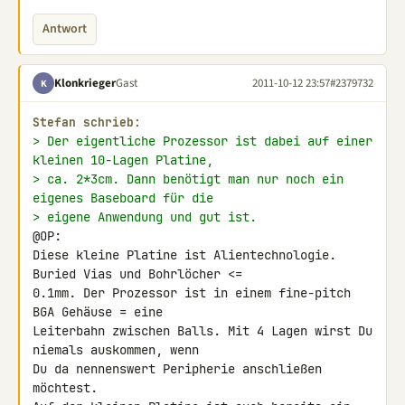
Antwort
Klonkrieger
Gast
2011-10-12 23:57
#2379732
K
Stefan schrieb:
> Der eigentliche Prozessor ist dabei auf einer 
kleinen 10-Lagen Platine,
> ca. 2*3cm. Dann benötigt man nur noch ein 
eigenes Baseboard für die
> eigene Anwendung und gut ist.
@OP:

Diese kleine Platine ist Alientechnologie. 
Buried Vias und Bohrlöcher <= 

0.1mm. Der Prozessor ist in einem fine-pitch 
BGA Gehäuse = eine 

Leiterbahn zwischen Balls. Mit 4 Lagen wirst Du 
niemals auskommen, wenn 

Du da nennenswert Peripherie anschließen 
möchtest.
