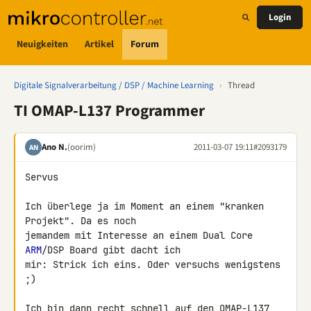
Login
Neuigkeiten
Artikel
Forum
Digitale Signalverarbeitung / DSP / Machine Learning
›
Thread
TI OMAP-L137 Programmer
Ano N.
(oorim)
2011-03-07 19:11
#2093179
AN
Servus

Ich überlege ja im Moment an einem "kranken 
Projekt". Da es noch 

jemandem mit Interesse an einem Dual Core 
ARM
/DSP Board gibt dacht ich 

mir: Strick ich eins. Oder versuchs wenigstens 
;)

Ich bin dann recht schnell auf den OMAP-L137 