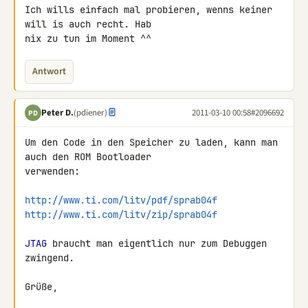
Ich wills einfach mal probieren, wenns keiner 
will is auch recht. Hab 

nix zu tun im Moment ^^
Antwort
Peter D.
(pdiener)
2011-03-10 00:58
#2096692
PD
Um den Code in den Speicher zu laden, kann man 
auch den ROM Bootloader 

verwenden:

http://www.ti.com/litv/pdf/sprab04f
http://www.ti.com/litv/zip/sprab04f
JTAG
 braucht man eigentlich nur zum Debuggen 
zwingend.

Grüße,
