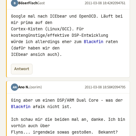
BöserFisch
Gast
2011-03-08 18:42
#2094761
B
Google mal nach ICEbear und OpenOCD. Läuft bei 
mir prima auf den 

Cortex-Kisten (Linux/GCC). Für 
kostengünstige/effektive DSP-Entwicklung 

würde ich allerdings eher zum 
Blackfin
 raten 
(dafür haben wir den 

ICEbear ansich auch).
Antwort
Ano N.
(oorim)
2011-03-08 18:58
#2094795
AN
Ging aber um einen DSP/ARM Dual Core - was der 
Blackfin
 afaik nicht ist.

Ich schau mir die beiden mal an, danke. Ich bin 
vorhin auch über 

Flyns... irgendwie sowas gestoßen.  Bekannt?
