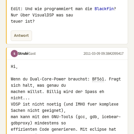
Edit: Und wie programmiert man die 
Blackfin
? 
Nur über VisualDSP was sau 

teuer ist?
Antwort
Strubi
Gast
2011-03-09 09:38
#2095417
S
Hi,

Wenn du Dual-Core-Power brauchst: 
BF561
. Fragt 
sich halt, was genau du 

machen willst. Billig wird der Spass eh 
nicht...

VDSP ist nicht noetig (und IMHO fuer komplexe 
Sachen nicht geeignet), 

man kann mit den GNU-Tools (gcc, gdb, icebear-
gdbproxy) mindestens so 

effizienten Code generieren. Mit eclipse hat 