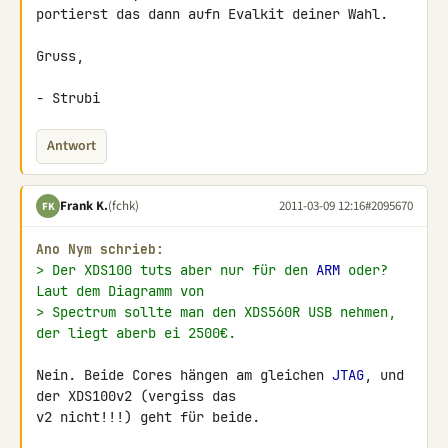
portierst das dann aufn Evalkit deiner Wahl.

Gruss,

- Strubi
Antwort
Frank K.
(fchk)
2011-03-09 12:16
#2095670
FK
Ano Nym schrieb:
> Der XDS100 tuts aber nur für den 
ARM
 oder? 
Laut dem Diagramm von
> Spectrum sollte man den XDS560R USB nehmen, 
der liegt aberb ei 2500€.
Nein. Beide Cores hängen am gleichen 
JTAG
, und 
der XDS100v2 (vergiss das 

v2 nicht!!!) geht für beide.
