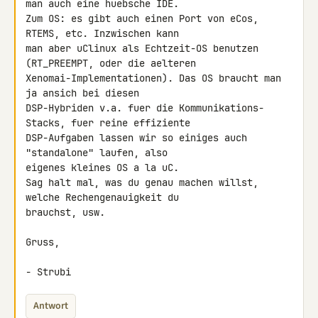
man auch eine huebsche IDE.

Zum OS: es gibt auch einen Port von eCos, 
RTEMS, etc. Inzwischen kann 

man aber uClinux als Echtzeit-OS benutzen 
(RT_PREEMPT, oder die aelteren 

Xenomai-Implementationen). Das OS braucht man 
ja ansich bei diesen 

DSP-Hybriden v.a. fuer die Kommunikations-
Stacks, fuer reine effiziente 

DSP-Aufgaben lassen wir so einiges auch 
"standalone" laufen, also 

eigenes kleines OS a la uC.

Sag halt mal, was du genau machen willst, 
welche Rechengenauigkeit du 

brauchst, usw.

Gruss,

- Strubi
Antwort