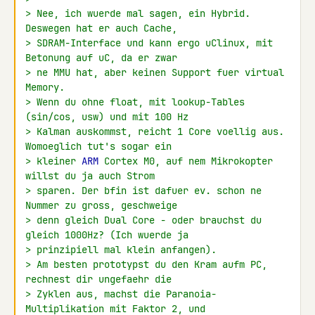
> Nee, ich wuerde mal sagen, ein Hybrid. 
Deswegen hat er auch Cache,
> SDRAM-Interface und kann ergo uClinux, mit 
Betonung auf uC, da er zwar
> ne MMU hat, aber keinen Support fuer virtual 
Memory.
> Wenn du ohne float, mit lookup-Tables 
(sin/cos, usw) und mit 100 Hz
> Kalman auskommst, reicht 1 Core voellig aus. 
Womoeglich tut's sogar ein
> kleiner 
ARM
 Cortex M0, auf nem Mikrokopter 
willst du ja auch Strom
> sparen. Der bfin ist dafuer ev. schon ne 
Nummer zu gross, geschweige
> denn gleich Dual Core - oder brauchst du 
gleich 1000Hz? (Ich wuerde ja
> prinzipiell mal klein anfangen).
> Am besten prototypst du den Kram aufm PC, 
rechnest dir ungefaehr die
> Zyklen aus, machst die Paranoia-
Multiplikation mit Faktor 2, und