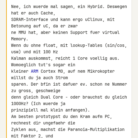
Nee, ich wuerde mal sagen, ein Hybrid. Deswegen 
hat er auch Cache, 

SDRAM-Interface und kann ergo uClinux, mit 
Betonung auf uC, da er zwar 

ne MMU hat, aber keinen Support fuer virtual 
Memory.

Wenn du ohne float, mit lookup-Tables (sin/cos, 
usw) und mit 100 Hz 

Kalman auskommst, reicht 1 Core voellig aus. 
Womoeglich tut's sogar ein 

kleiner 
ARM
 Cortex M0, auf nem Mikrokopter 
willst du ja auch Strom 

sparen. Der bfin ist dafuer ev. schon ne Nummer 
zu gross, geschweige 

denn gleich Dual Core - oder brauchst du gleich 
1000Hz? (Ich wuerde ja 

prinzipiell mal klein anfangen).

Am besten prototypst du den Kram aufm PC, 
rechnest dir ungefaehr die 

Zyklen aus, machst die Paranoia-Multiplikation 
mit Faktor 2, und 
