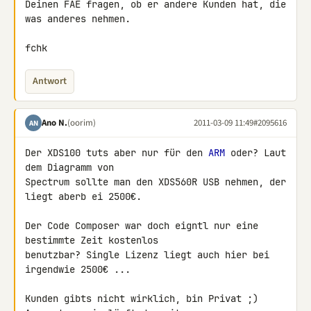
Deinen FAE fragen, ob er andere Kunden hat, die 
was anderes nehmen.

fchk
Antwort
Ano N.
(oorim)
2011-03-09 11:49
#2095616
AN
Der XDS100 tuts aber nur für den 
ARM
 oder? Laut 
dem Diagramm von 

Spectrum sollte man den XDS560R USB nehmen, der 
liegt aberb ei 2500€.

Der Code Composer war doch eigntl nur eine 
bestimmte Zeit kostenlos 

benutzbar? Single Lizenz liegt auch hier bei 
irgendwie 2500€ ...

Kunden gibts nicht wirklich, bin Privat ;) 