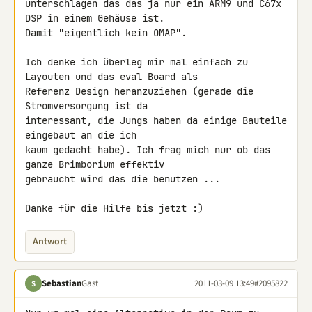
unterschlagen das das ja nur ein ARM9 und C67x 
DSP in einem Gehäuse ist. 

Damit "eigentlich kein OMAP".

Ich denke ich überleg mir mal einfach zu 
Layouten und das eval Board als 

Referenz Design heranzuziehen (gerade die 
Stromversorgung ist da 

interessant, die Jungs haben da einige Bauteile 
eingebaut an die ich 

kaum gedacht habe). Ich frag mich nur ob das 
ganze Brimborium effektiv 

gebraucht wird das die benutzen ...

Danke für die Hilfe bis jetzt :)
Antwort
Sebastian
Gast
2011-03-09 13:49
#2095822
S