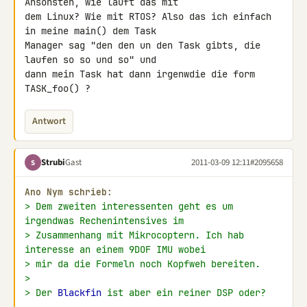
Ansonsten, wie läuft das mit 

dem Linux? Wie mit RTOS? Also das ich einfach 
in meine main() dem Task 

Manager sag "den den un den Task gibts, die 
laufen so so und so" und 

dann mein Task hat dann irgenwdie die form 
TASK_foo() ?
Antwort
Strubi
Gast
2011-03-09 12:11
#2095658
S
Ano Nym schrieb:
> Dem zweiten interessenten geht es um 
irgendwas Rechenintensives im
> Zusammenhang mit Mikrocoptern. Ich hab 
interesse an einem 9DOF IMU wobei
> mir da die Formeln noch Kopfweh bereiten.
>
> Der 
Blackfin
 ist aber ein reiner DSP oder?