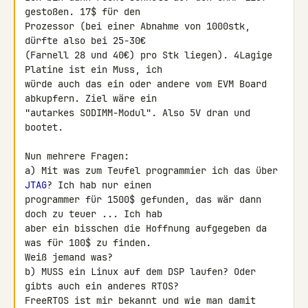
gestoßen. 17$ für den 

Prozessor (bei einer Abnahme von 1000stk, 
dürfte also bei 25-30€ 

(Farnell 28 und 40€) pro Stk liegen). 4Lagige 
Platine ist ein Muss, ich 

würde auch das ein oder andere vom EVM Board 
abkupfern. Ziel wäre ein 

"autarkes SODIMM-Modul". Also 5V dran und 
bootet.

Nun mehrere Fragen:

a) Mit was zum Teufel programmier ich das über 
JTAG
? Ich hab nur einen 

programmer für 1500$ gefunden, das wär dann 
doch zu teuer ... Ich hab 

aber ein bisschen die Hoffnung aufgegeben da 
was für 100$ zu finden. 

Weiß jemand was?

b) MUSS ein Linux auf dem DSP laufen? Oder 
gibts auch ein anderes RTOS? 

FreeRTOS ist mir bekannt und wie man damit 