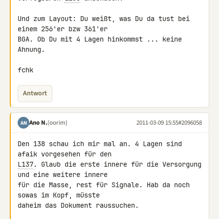
Und zum Layout: Du weißt, was Du da tust bei 
einem 256'er bzw 361'er 

BGA. Ob Du mit 4 Lagen hinkommst ... keine 
Ahnung.

fchk
Antwort
Ano N.
(oorim)
2011-03-09 15:55
#2096058
AN
Den 138 schau ich mir mal an. 4 Lagen sind 
L137
. Glaub die erste innere für die Versorgung 
und eine weitere innere 

für die Masse, rest für Signale. Hab da noch 
sowas im Kopf, müsste 

daheim das Dokument raussuchen.
