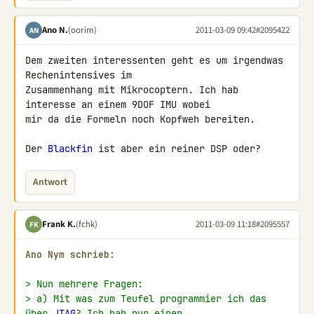
Ano N.
(oorim)
2011-03-09 09:42
#2095422
AN
Dem zweiten interessenten geht es um irgendwas 
Rechenintensives im 

Zusammenhang mit Mikrocoptern. Ich hab 
interesse an einem 9DOF IMU wobei 

mir da die Formeln noch Kopfweh bereiten.

Der 
Blackfin
 ist aber ein reiner DSP oder?
Antwort
Frank K.
(fchk)
2011-03-09 11:18
#2095557
FK
Ano Nym schrieb:
> Nun mehrere Fragen:
> a) Mit was zum Teufel programmier ich das 
über 
JTAG
? Ich hab nur einen