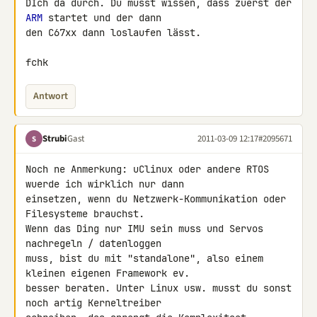
DIch da durch. Du musst wissen, dass zuerst der 
ARM
 startet und der dann 

den C67xx dann loslaufen lässt.

fchk
Antwort
Strubi
Gast
2011-03-09 12:17
#2095671
S
Noch ne Anmerkung: uClinux oder andere RTOS 
wuerde ich wirklich nur dann 

einsetzen, wenn du Netzwerk-Kommunikation oder 
Filesysteme brauchst. 

Wenn das Ding nur IMU sein muss und Servos 
nachregeln / datenloggen 

muss, bist du mit "standalone", also einem 
kleinen eigenen Framework ev. 

besser beraten. Unter Linux usw. musst du sonst 
noch artig Kerneltreiber 
