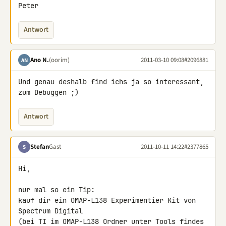
Peter
Antwort
Ano N.
(oorim)
2011-03-10 09:08
#2096881
AN
Und genau deshalb find ichs ja so interessant, 
zum Debuggen ;)
Antwort
Stefan
Gast
2011-10-11 14:22
#2377865
S
Hi,

nur mal so ein Tip:

kauf dir ein OMAP-L138 Experimentier Kit von 
Spectrum Digital

(bei TI im OMAP-L138 Ordner unter Tools findes 