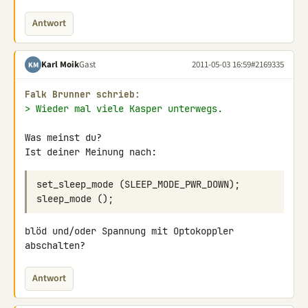
Antwort
Karl Moik
Gast
2011-05-03 16:59
#2169335
KM
Falk Brunner schrieb:
> Wieder mal viele Kasper unterwegs.
Was meinst du?

Ist deiner Meinung nach:
set_sleep_mode
(
SLEEP_MODE_PWR_DOWN
);
sleep_mode
();
blöd und/oder Spannung mit Optokoppler 
abschalten?
Antwort