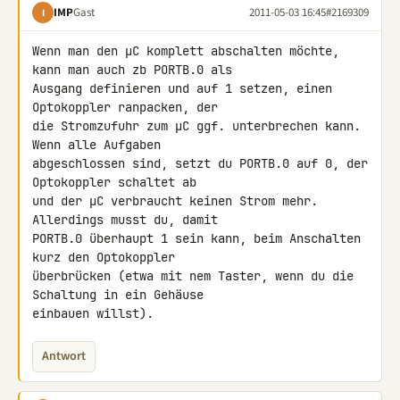
IMP
Gast
2011-05-03 16:45
#2169309
I
Wenn man den µC komplett abschalten möchte, 
kann man auch zb PORTB.0 als 

Ausgang definieren und auf 1 setzen, einen 
Optokoppler ranpacken, der 

die Stromzufuhr zum µC ggf. unterbrechen kann. 
Wenn alle Aufgaben 

abgeschlossen sind, setzt du PORTB.0 auf 0, der 
Optokoppler schaltet ab 

und der µC verbraucht keinen Strom mehr. 
Allerdings musst du, damit 

PORTB.0 überhaupt 1 sein kann, beim Anschalten 
kurz den Optokoppler 

überbrücken (etwa mit nem Taster, wenn du die 
Schaltung in ein Gehäuse 

einbauen willst).
Antwort