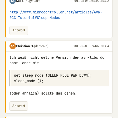
Kai S.
(hugstuart)
2011-05-03 16:39
#2169302
KS
http://www.mikrocontroller.net/articles/AVR-
GCC-Tutorial#Sleep-Modes
Antwort
Christian O.
(derbrain)
2011-05-03 16:41
#2169304
CO
Ich weiß nicht welche Version der avr-libc du 
hast, aber mit
(oder ähnlich) sollte das gehen.
Antwort