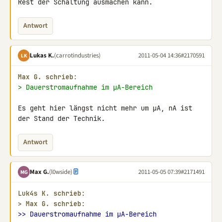
Rest der Schaltung ausmachen kann.
Antwort
Lukas K.
(carrotindustries)
2011-05-04 14:36
#2170591
LK
Max G. schrieb:
> Dauerstromaufnahme im µA-Bereich
Es geht hier längst nicht mehr um µA, nA ist 
der Stand der Technik.
Antwort
Max G.
(l0wside)
2011-05-05 07:39
#2171491
MG
Luk4s K. schrieb:
> 
Max G. schrieb:
>> Dauerstromaufnahme im µA-Bereich