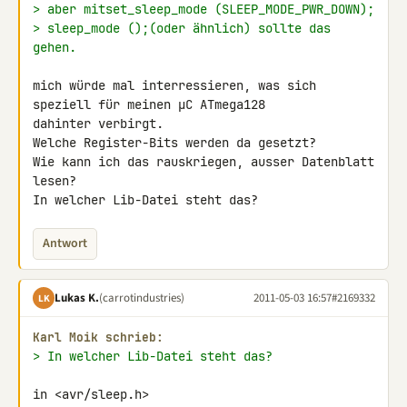
> aber mitset_sleep_mode (SLEEP_MODE_PWR_DOWN);
> sleep_mode ();(oder ähnlich) sollte das 
gehen.
mich würde mal interressieren, was sich 
speziell für meinen µC ATmega128 

dahinter verbirgt.

Welche Register-Bits werden da gesetzt?

Wie kann ich das rauskriegen, ausser Datenblatt 
lesen?

In welcher Lib-Datei steht das?
Antwort
Lukas K.
(carrotindustries)
2011-05-03 16:57
#2169332
LK
Karl Moik schrieb:
> In welcher Lib-Datei steht das?
in <avr/sleep.h>