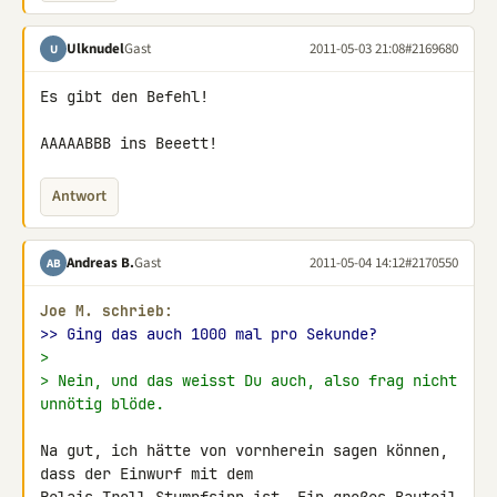
Ulknudel
Gast
2011-05-03 21:08
#2169680
U
Es gibt den Befehl!

AAAAABBB ins Beeett!
Antwort
Andreas B.
Gast
2011-05-04 14:12
#2170550
AB
Joe M. schrieb:
>> Ging das auch 1000 mal pro Sekunde?
>
> Nein, und das weisst Du auch, also frag nicht 
unnötig blöde.
Na gut, ich hätte von vornherein sagen können, 
dass der Einwurf mit dem 
