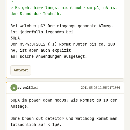
>
> Es geht hier längst nicht mehr um µA, nA ist 
der Stand der Technik.
Bei welchem µC? Der eingangs genannte ATmega 
ist jedenfalls irgendwo bei 

50µA.

Der 
MSP430F2012
 (TI) kommt runter bis ca. 100 
nA, ist aber auch explizit 

auf solche Anwendungen ausgelegt.
Antwort
avion23
Gast
2011-05-05 11:59
#2171864
A
50µA im power down Modus? Wie kommst du zu der 
Aussage.

Ohne brown out detector und watchdog kommt man 
tatsächlich auf < 1µA.