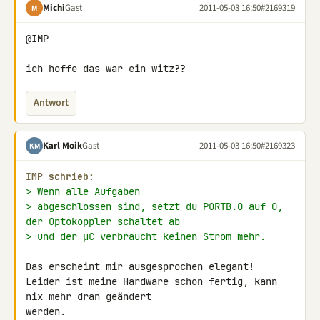
Michi
Gast
2011-05-03 16:50
#2169319
M
@IMP

ich hoffe das war ein witz??
Antwort
Karl Moik
Gast
2011-05-03 16:50
#2169323
KM
IMP schrieb:
> Wenn alle Aufgaben
> abgeschlossen sind, setzt du PORTB.0 auf 0, 
der Optokoppler schaltet ab
> und der µC verbraucht keinen Strom mehr.
Das erscheint mir ausgesprochen elegant!

Leider ist meine Hardware schon fertig, kann 
nix mehr dran geändert 

werden.