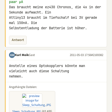
paar µA
Das braucht meine ez430 Chronos, die 4x in der 
Sekunde aufwacht. Ein 

Attiny13 braucht im Tiefschalf bei 3V gerade 
mal 150nA. Die 

Selbstentladung der Batterie ist höher.
Antwort
Karl Moik
Gast
2011-05-03 17:56
#2169382
KM
Anstelle eines Optokopplers könnte man 
vieleicht auch diese Schaltung 

nehmen.
Angehängte Dateien:
(65 KB)
Sleep_Schaltung.JPG