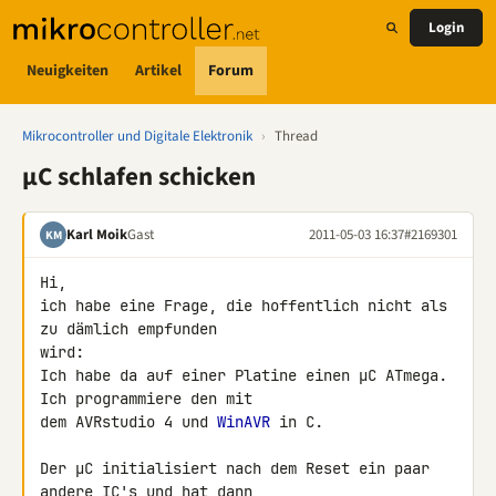
Login
Neuigkeiten
Artikel
Forum
Mikrocontroller und Digitale Elektronik
›
Thread
µC schlafen schicken
Karl Moik
Gast
2011-05-03 16:37
#2169301
KM
Hi,

ich habe eine Frage, die hoffentlich nicht als 
zu dämlich empfunden 

wird:

Ich habe da auf einer Platine einen µC ATmega. 
Ich programmiere den mit 

dem AVRstudio 4 und 
WinAVR
 in C.

Der µC initialisiert nach dem Reset ein paar 
andere IC's und hat dann 
