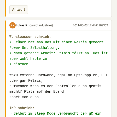
Antwort
Lukas K.
(carrotindustries)
2011-05-03 17:44
#2169369
LK
Wurstwasser schrieb:
> Früher hat man das mit einem Relais gemacht. 
Power On: Selbsthaltung.
> Nach getaner Arbeit: Relais fällt ab. Das ist 
aber wohl heute zu
> einfach.
Wozu externe Hardware, egal ob Optokoppler, FET 
oder gar Relais, 

aufwenden wenn es der Controller auch gratis 
macht? Platz auf dem Board 

spart man auch.

IMP schrieb:
> Selbst im Sleep Mode verbraucht der µC ein 