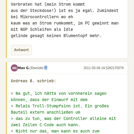
Verbraten hat (mein Strom kommt 

aus der Steckdose!) ist es ja egal. Zumindest 
bei Mikrocontrollern wo eh 

kaum was an Strom rumkommt, im PC gewinnt man 
mit NOP Schleifen als Idle 

gelinde gesagt keinen Blumentopf mehr.
Antwort
Max G.
(l0wside)
2011-05-04 14:32
#2170579
MG
Andreas B. schrieb:
> Na gut, ich hätte von vornherein sagen 
können, dass der Einwurf mit dem
> Relais Troll-Stumpfsinn ist. Ein großes 
Bauteil extern anschließen um
> das zu tun, was der Controller alleine mit 
zwei Zeilen C-Code auch kann.
> Nicht nur das, man kann es auch zum 