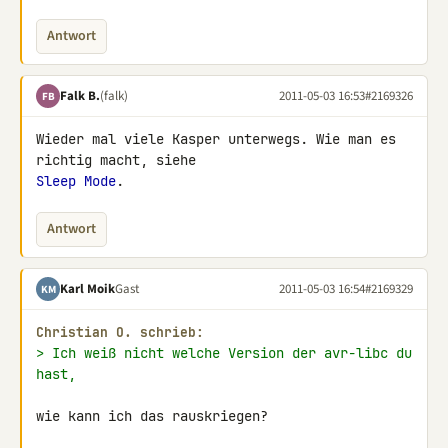
Antwort
Falk B.
(falk)
2011-05-03 16:53
#2169326
FB
Wieder mal viele Kasper unterwegs. Wie man es 
Sleep Mode
.
Antwort
Karl Moik
Gast
2011-05-03 16:54
#2169329
KM
Christian O. schrieb:
> Ich weiß nicht welche Version der avr-libc du 
hast,
wie kann ich das rauskriegen?
