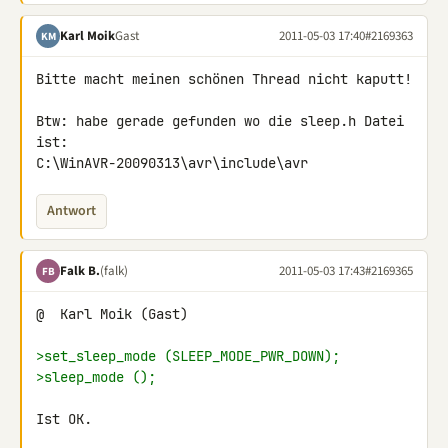
Karl Moik
Gast
2011-05-03 17:40
#2169363
KM
Bitte macht meinen schönen Thread nicht kaputt!

Btw: habe gerade gefunden wo die sleep.h Datei 
ist:

C:\WinAVR-20090313\avr\include\avr
Antwort
Falk B.
(falk)
2011-05-03 17:43
#2169365
FB
@  Karl Moik (Gast)

>set_sleep_mode (SLEEP_MODE_PWR_DOWN);
>sleep_mode ();
Ist OK.
