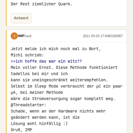
Der Rest ziemlicher Quark.
Antwort
IMP
Gast
2011-05-03 17:43
#2169367
I
Jetzt melde ich mich noch mal zu Wort,

>>ich hoffe das war ein witz??
Mein voller Ernst. Diese Methode funktioniert 
tadellos bei mir und ich 

kann sie uneingeschränkt weiterempfehlen.

Selbst im Sleep Mode verbraucht der µC ein paar 
µA, bei meiner Methode 

wäre die Stromversorgung sogar komplett weg.

@Threadstarter:

Schade, wenn an der Hardware nichts mehr 
geändert werden kann, ist die 

Lösung wohl hinfällig :)

Gruß, IMP