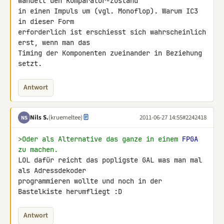
wandelt den Komparator-Zustand 

in einen Impuls um (vgl. Monoflop). Warum IC3 
in dieser Form 

erforderlich ist erschiesst sich wahrscheinlich 
erst, wenn man das 

Timing der Komponenten zueinander in Beziehung 
setzt.
Antwort
Nils S.
(kruemeltee)
2011-06-27 14:55
#2242418
NS
>Oder als Alternative das ganze in einem 
FPGA
zu machen.
LOL dafür reicht das popligste GAL was man mal 
als Adressdekoder 

programmieren wollte und noch in der 
Bastelkiste herumfliegt :D
Antwort