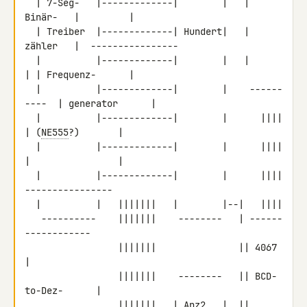
  | 7-Seg-   |-------------|        |   | 
Binär-   |         |

  | Treiber  |-------------| Hundert|   | 
zähler   |  ----------------

  |          |-------------|        |   |          
| | Frequenz-      |

  |          |-------------|        |    ------
----  | generator      |

  |          |-------------|        |      ||||      
| (
NE555
?)       |

  |          |-------------|        |      ||||      
|                |

  |          |-------------|        |      ||||       
----------------

  |          |   |||||||   |        |--|   ||||

   ----------    |||||||    --------   | ------
------------

                 |||||||               || 4067             
|

                 |||||||    --------   || BCD-
to-Dez-      |

                 |||||||   | Anz2   |  || 