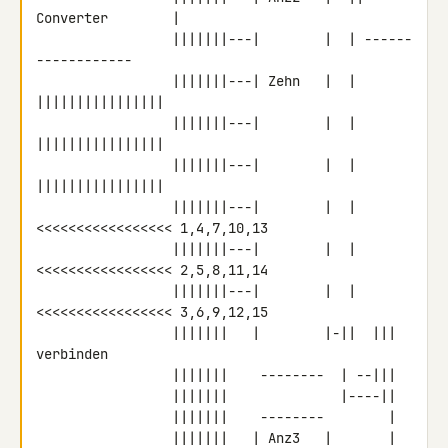
Converter        |

                 |||||||---|        |  | ------
------------

                 |||||||---| Zehn   |  |  
||||||||||||||||

                 |||||||---|        |  |  
||||||||||||||||

                 |||||||---|        |  |  
||||||||||||||||

                 |||||||---|        |  |  
<<<<<<<<<<<<<<<<< 1,4,7,10,13

                 |||||||---|        |  |  
<<<<<<<<<<<<<<<<< 2,5,8,11,14

                 |||||||---|        |  |  
<<<<<<<<<<<<<<<<< 3,6,9,12,15

                 |||||||   |        |-||  |||                
verbinden

                 |||||||    --------  | --|||

                 |||||||              |----||

                 |||||||    --------        |

                 |||||||   | Anz3   |       |
