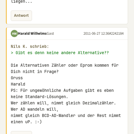
liegen...
Antwort
Harald Wilhelms
Gast
2011-06-27 12:36
#2242184
HW
Nils K. schrieb:
> Gibt es denn keine andere Alternative??
Die Alternativen Zähler oder Eprom kommen für 
Dich nicht in Frage?

Gruss

Harald

PS: Für ungewöhnliche Aufgaben gibt es eben 
keine Standard-Lösungen.

Wer zählen will, nimmt gleich Dezimalzähler. 
Wer AD wandeln will,

nimmt gleich BCD-AD-Wandler und der Rest nimmt 
einen uP. :-)