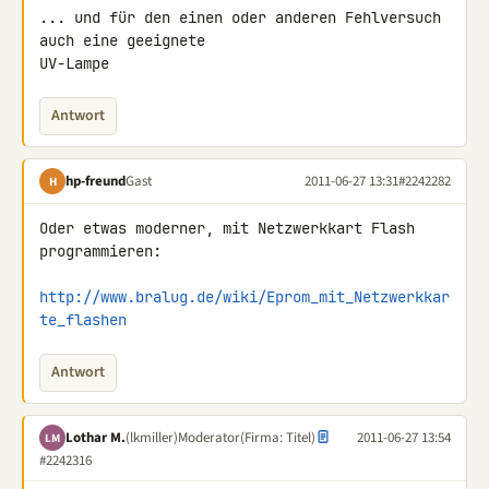
... und für den einen oder anderen Fehlversuch 
auch eine geeignete 

UV-Lampe
Antwort
hp-freund
Gast
2011-06-27 13:31
#2242282
H
Oder etwas moderner, mit Netzwerkkart Flash 
programmieren:

http://www.bralug.de/wiki/Eprom_mit_Netzwerkkar
te_flashen
Antwort
Lothar M.
(lkmiller)
Moderator
(Firma: Titel)
2011-06-27 13:54
LM
#2242316