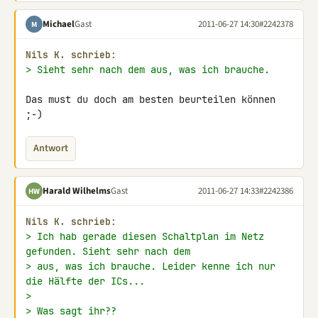
Michael
Gast
2011-06-27 14:30
#2242378
M
Nils K. schrieb:
> Sieht sehr nach dem aus, was ich brauche.
Das must du doch am besten beurteilen können 
;-)
Antwort
Harald Wilhelms
Gast
2011-06-27 14:33
#2242386
HW
Nils K. schrieb:
> Ich hab gerade diesen Schaltplan im Netz 
gefunden. Sieht sehr nach dem
> aus, was ich brauche. Leider kenne ich nur 
die Hälfte der ICs...
>
> Was sagt ihr??