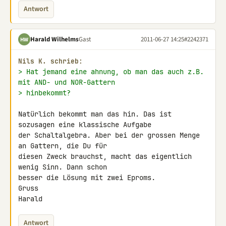
Antwort
Harald Wilhelms
Gast
2011-06-27 14:25
#2242371
HW
Nils K. schrieb:
> Hat jemand eine ahnung, ob man das auch z.B. 
mit AND- und NOR-Gattern
> hinbekommt?
Natürlich bekommt man das hin. Das ist 
sozusagen eine klassische Aufgabe

der Schaltalgebra. Aber bei der grossen Menge 
an Gattern, die Du für

diesen Zweck brauchst, macht das eigentlich 
wenig Sinn. Dann schon

besser die Lösung mit zwei Eproms.

Gruss

Harald
Antwort