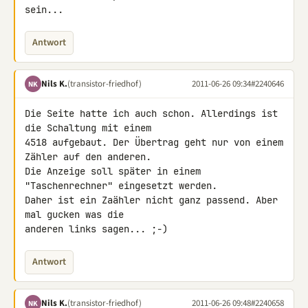
sein...
Antwort
Nils K.
(transistor-friedhof)
2011-06-26 09:34
#2240646
NK
Die Seite hatte ich auch schon. Allerdings ist 
die Schaltung mit einem 

4518 aufgebaut. Der Übertrag geht nur von einem 
Zähler auf den anderen. 

Die Anzeige soll später in einem 
"Taschenrechner" eingesetzt werden. 

Daher ist ein Zaähler nicht ganz passend. Aber 
mal gucken was die 

anderen links sagen... ;-)
Antwort
Nils K.
(transistor-friedhof)
2011-06-26 09:48
#2240658
NK