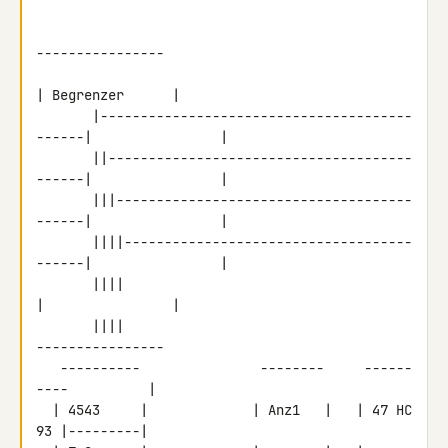
----------------

| Begrenzer      |

       |---------------------------------------
------|                |

       ||--------------------------------------
------|                |

       |||-------------------------------------
------|                |

       ||||------------------------------------
------|                |

       ||||                                          
|                |

       ||||                                           
----------------

   ----------               --------     ------
----          |

  | 4543     |             | Anz1   |   | 47 HC 
93 |---------|
