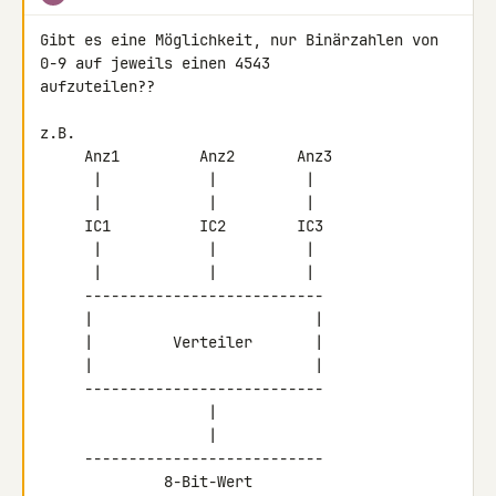
Gibt es eine Möglichkeit, nur Binärzahlen von 
0-9 auf jeweils einen 4543 

aufzuteilen??

z.B.

     Anz1         Anz2       Anz3

      |            |          |

      |            |          |

     IC1          IC2        IC3

      |            |          |

      |            |          |

     ---------------------------

     |                         |

     |         Verteiler       |

     |                         |

     ---------------------------

                   |

                   |

     ---------------------------

              8-Bit-Wert
