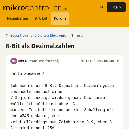
Login
Neuigkeiten
Artikel
Forum
Mikrocontroller und Digitale Elektronik
›
Thread
8-Bit als Dezimalzahlen
Nils K.
(transistor-friedhof)
2011-06-26 09:21
#2240638
NK
Hallo zusammen!

Ich möchte ein 8-Bit-Signal ins Dezimalsystem 
umwandeln und auf einer 

7-Segment anzeige wieder geben. Das ganze 
wollte ich möglichst ohne µC 

machen. Ich hatte schon an eine Schaltung mit 
dem 4543 gedacht, der 

zeigt allerdings nur Zeichen von 0-9, aber 8 
Bit sind nunmal 256 
