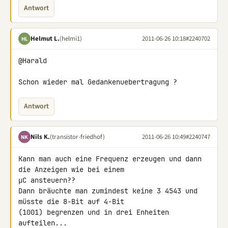
Antwort
Helmut L.
(helmi1)
2011-06-26 10:18
#2240702
HL
@Harald

Schon wieder mal Gedankenuebertragung ?
Antwort
Nils K.
(transistor-friedhof)
2011-06-26 10:49
#2240747
NK
Kann man auch eine Frequenz erzeugen und dann 
die Anzeigen wie bei einem 

µC ansteuern??

Dann bräuchte man zumindest keine 3 4543 und 
müsste die 8-Bit auf 4-Bit 

(1001) begrenzen und in drei Enheiten 
aufteilen...
