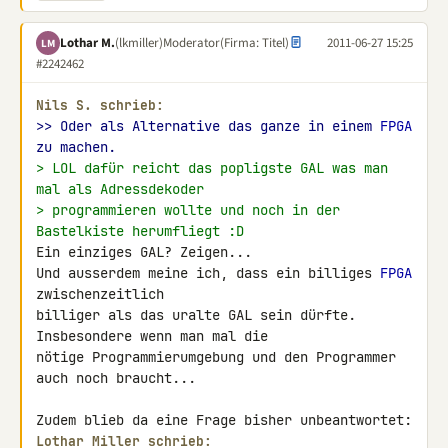
Lothar M.
(lkmiller)
Moderator
(Firma: Titel)
2011-06-27 15:25
LM
#2242462
Nils S. schrieb:
>> Oder als Alternative das ganze in einem 
FPGA
zu machen.
> LOL dafür reicht das popligste GAL was man 
mal als Adressdekoder
> programmieren wollte und noch in der 
Bastelkiste herumfliegt :D
Ein einziges GAL? Zeigen...

Und ausserdem meine ich, dass ein billiges 
FPGA
zwischenzeitlich 

billiger als das uralte GAL sein dürfte. 
Insbesondere wenn man mal die 

nötige Programmierumgebung und den Programmer 
auch noch braucht...

Lothar Miller schrieb: