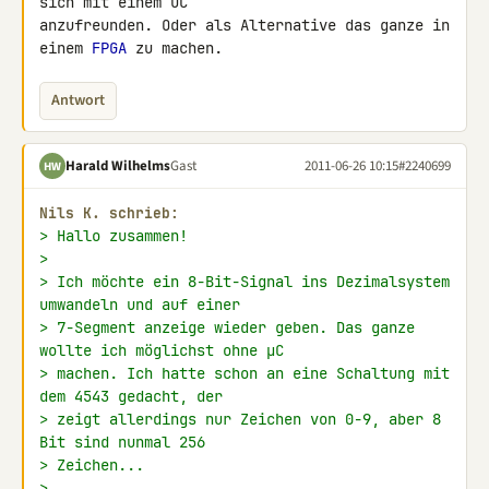
sich mit einem uC 

anzufreunden. Oder als Alternative das ganze in 
einem 
FPGA
 zu machen.
Antwort
Harald Wilhelms
Gast
2011-06-26 10:15
#2240699
HW
Nils K. schrieb:
> Hallo zusammen!
>
> Ich möchte ein 8-Bit-Signal ins Dezimalsystem 
umwandeln und auf einer
> 7-Segment anzeige wieder geben. Das ganze 
wollte ich möglichst ohne µC
> machen. Ich hatte schon an eine Schaltung mit 
dem 4543 gedacht, der
> zeigt allerdings nur Zeichen von 0-9, aber 8 
Bit sind nunmal 256
> Zeichen...
>