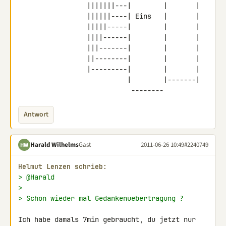
                 |||||||---|        |       |

                 ||||||----| Eins   |       |

                 |||||-----|        |       |

                 ||||------|        |       |

                 |||-------|        |       |

                 ||--------|        |       |

                 |---------|        |       |

                           |        |-------|

                            --------
Antwort
Harald Wilhelms
Gast
2011-06-26 10:49
#2240749
HW
Helmut Lenzen schrieb:
> @Harald
>
> Schon wieder mal Gedankenuebertragung ?
Ich habe damals 7min gebraucht, du jetzt nur 