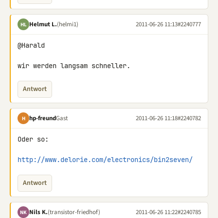
Helmut L.
(helmi1)
2011-06-26 11:13
#2240777
HL
@Harald

wir werden langsam schneller.
Antwort
hp-freund
Gast
2011-06-26 11:18
#2240782
H
Oder so:

http://www.delorie.com/electronics/bin2seven/
Antwort
Nils K.
(transistor-friedhof)
2011-06-26 11:22
#2240785
NK