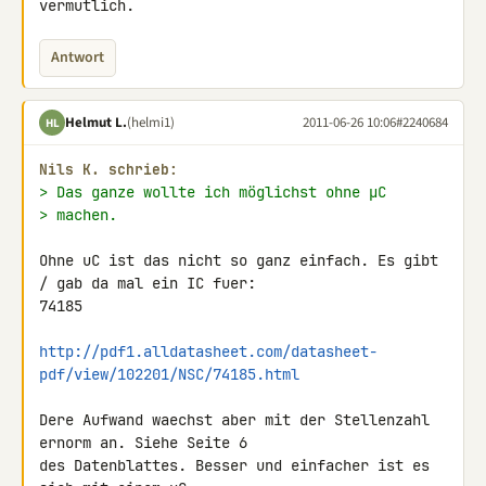
vermutlich.
Antwort
Helmut L.
(helmi1)
2011-06-26 10:06
#2240684
HL
Nils K. schrieb:
> Das ganze wollte ich möglichst ohne µC
> machen.
Ohne uC ist das nicht so ganz einfach. Es gibt 
/ gab da mal ein IC fuer: 

74185

http://pdf1.alldatasheet.com/datasheet-
pdf/view/102201/NSC/74185.html
Dere Aufwand waechst aber mit der Stellenzahl 
ernorm an. Siehe Seite 6 

des Datenblattes. Besser und einfacher ist es 