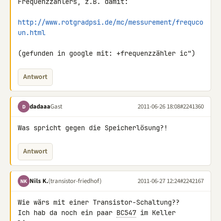
Frequenzzählers, z.B. damit:

http://www.rotgradpsi.de/mc/messurement/frequco
un.html
(gefunden in google mit: +frequenzzähler ic")
Antwort
dadaaa
Gast
2011-06-26 18:08
#2241360
D
Was spricht gegen die Speicherlösung?!
Antwort
Nils K.
(transistor-friedhof)
2011-06-27 12:24
#2242167
NK
Wie wärs mit einer Transistor-Schaltung??

Ich hab da noch ein paar 
BC547
 im Keller 