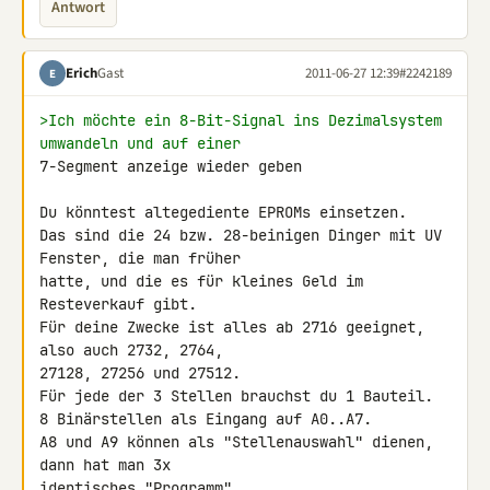
Antwort
Erich
Gast
2011-06-27 12:39
#2242189
E
>Ich möchte ein 8-Bit-Signal ins Dezimalsystem 
umwandeln und auf einer
7-Segment anzeige wieder geben

Du könntest altegediente EPROMs einsetzen.

Das sind die 24 bzw. 28-beinigen Dinger mit UV 
Fenster, die man früher 

hatte, und die es für kleines Geld im 
Resteverkauf gibt.

Für deine Zwecke ist alles ab 2716 geeignet, 
also auch 2732, 2764, 

27128, 27256 und 27512.

Für jede der 3 Stellen brauchst du 1 Bauteil.

8 Binärstellen als Eingang auf A0..A7.

A8 und A9 können als "Stellenauswahl" dienen, 
dann hat man 3x 

identisches "Programm".
