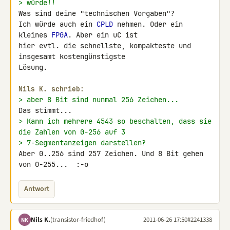
> würde!!
Was sind deine "technischen Vorgaben"?

Ich würde auch ein 
CPLD
 nehmen. Oder ein 
kleines 
FPGA
. Aber ein uC ist 

hier evtl. die schnellste, kompakteste und 
insgesamt kostengünstigste 

Lösung.

Nils K. schrieb:
> aber 8 Bit sind nunmal 256 Zeichen...
> Kann ich mehrere 4543 so beschalten, dass sie 
die Zahlen von 0-256 auf 3
> 7-Segmentanzeigen darstellen?
Aber 0..256 sind 257 Zeichen. Und 8 Bit gehen 
von 0-255...  :-o
Antwort
Nils K.
(transistor-friedhof)
2011-06-26 17:50
#2241338
NK