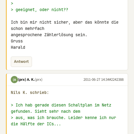
>
> geeignet, oder nicht??
Ich bin mir nicht sicher, aber das könnte die 
schon mehrfach

angesprochene Zählerlösung sein.

Gruss

Harald
Antwort
(prx) A. K.
(prx)
2011-06-27 14:34
#2242388
(A
Nils K. schrieb:
> Ich hab gerade diesen Schaltplan im Netz 
gefunden. Sieht sehr nach dem
> aus, was ich brauche. Leider kenne ich nur 
die Hälfte der ICs...