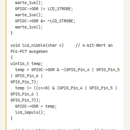
  warte_1us();

  GPIOC->ODR |= LCD_STROBE;

  warte_1us();

  GPIOC->ODR &= ~LCD_STROBE;

  warte_1us();

}

void lcd_nibble(char c)     // 4-bit-Wert an 
PC4-PC7 ausgeben

{

uint16_t temp;

  temp = GPIOC->ODR & ~(GPIO_Pin_4 | GPIO_Pin_5 
| GPIO_Pin_6 | 

GPIO_Pin_7);

  temp |= ((c<<8) & (GPIO_Pin_4 | GPIO_Pin_5 | 
GPIO_Pin_6 | 

GPIO_Pin_7));

  GPIOC->ODR = temp;

  lcd_impuls();

}
