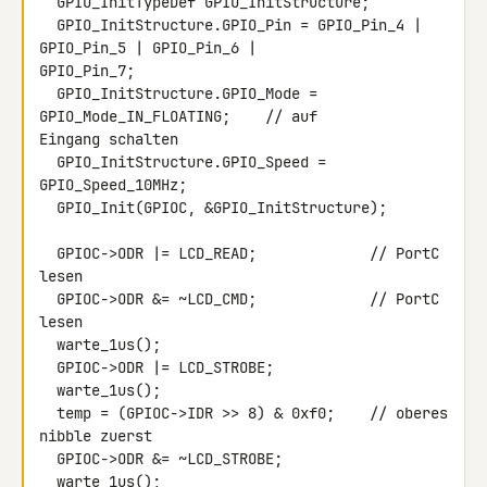
  GPIO_InitTypeDef GPIO_InitStructure;

  GPIO_InitStructure.GPIO_Pin = GPIO_Pin_4 | 
GPIO_Pin_5 | GPIO_Pin_6 | 

GPIO_Pin_7;

  GPIO_InitStructure.GPIO_Mode = 
GPIO_Mode_IN_FLOATING;    // auf 

Eingang schalten

  GPIO_InitStructure.GPIO_Speed = 
GPIO_Speed_10MHz;

  GPIO_Init(GPIOC, &GPIO_InitStructure);

  GPIOC->ODR |= LCD_READ;             // PortC 
lesen

  GPIOC->ODR &= ~LCD_CMD;             // PortC 
lesen

  warte_1us();

  GPIOC->ODR |= LCD_STROBE;

  warte_1us();

  temp = (GPIOC->IDR >> 8) & 0xf0;    // oberes 
nibble zuerst

  GPIOC->ODR &= ~LCD_STROBE;

  warte_1us();
