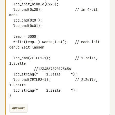
  lcd_init_nibble(0x20);

  lcd_cmd(0x28);                // im 4-bit 
mode

  lcd_cmd(0x0f);

  lcd_cmd(0x01);

  temp = 3000;

  while(temp--) warte_1us();    // nach init 
genug Zeit lassen

  lcd_cmd(ZEILE1+1);            // 1.Zeile, 
1.Spalte

            //1234567890123456

  lcd_string("    1.Zeile     ");

  lcd_cmd(ZEILE2+1);            // 2.Zeile, 
1.Spalte

  lcd_string("    2.Zeile     ");

}
Antwort