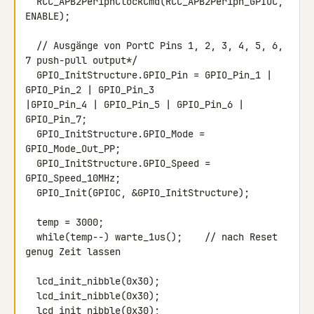
  RCC_APB2PeriphClockCmd(RCC_APB2Periph_GPIOC, 
ENABLE);

  // Ausgänge von PortC Pins 1, 2, 3, 4, 5, 6, 
7 push-pull output*/

  GPIO_InitStructure.GPIO_Pin = GPIO_Pin_1 | 
GPIO_Pin_2 | GPIO_Pin_3 

|GPIO_Pin_4 | GPIO_Pin_5 | GPIO_Pin_6 | 
GPIO_Pin_7;

  GPIO_InitStructure.GPIO_Mode = 
GPIO_Mode_Out_PP;

  GPIO_InitStructure.GPIO_Speed = 
GPIO_Speed_10MHz;

  GPIO_Init(GPIOC, &GPIO_InitStructure);

  temp = 3000;

  while(temp--) warte_1us();    // nach Reset 
genug Zeit lassen

  lcd_init_nibble(0x30);

  lcd_init_nibble(0x30);

  lcd_init_nibble(0x30);
