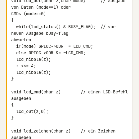
void lcd_out(char z,char mode)      // Ausgabe 
von Daten (mode==1) oder 

CMDs (mode==0)

{

  while(lcd_status() & BUSY_FLAG);  // vor 
neuer Ausgabe busy-flag 

abwarten

  if(mode) GPIOC->ODR |= LCD_CMD;

  else GPIOC->ODR &= ~LCD_CMD;

  lcd_nibble(z);

  z <<= 4;

  lcd_nibble(z);

}

void lcd_cmd(char z)        // einen LCD-Befehl 
ausgeben

{

  lcd_out(z,0);

}

void lcd_zeichen(char z)    // ein Zeichen 
ausgeben
