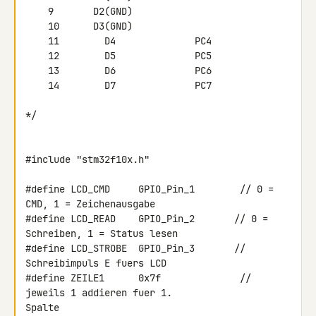
    9       D2(GND)

    10      D3(GND)

    11        D4              PC4

    12        D5              PC5

    13        D6              PC6

    14        D7              PC7

*/

#include "stm32f10x.h"

#define LCD_CMD     GPIO_Pin_1        // 0 = 
CMD, 1 = Zeichenausgabe

#define LCD_READ    GPIO_Pin_2       // 0 = 
Schreiben, 1 = Status lesen

#define LCD_STROBE  GPIO_Pin_3       // 
Schreibimpuls E fuers LCD

#define ZEILE1      0x7f              // 
jeweils 1 addieren fuer 1. 

Spalte
