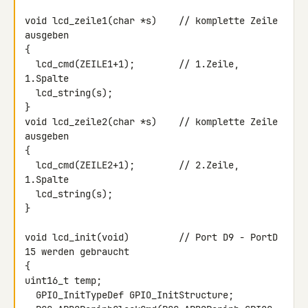
void lcd_zeile1(char *s)    // komplette Zeile 
ausgeben

{

  lcd_cmd(ZEILE1+1);        // 1.Zeile, 
1.Spalte

  lcd_string(s);

}

void lcd_zeile2(char *s)    // komplette Zeile 
ausgeben

{

  lcd_cmd(ZEILE2+1);        // 2.Zeile, 
1.Spalte

  lcd_string(s);

}

void lcd_init(void)         // Port D9 - PortD 
15 werden gebraucht

{

uint16_t temp;

  GPIO_InitTypeDef GPIO_InitStructure;
