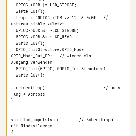
  GPIOC->ODR |= LCD_STROBE;

  warte_1us();

  temp |= (GPIOC->IDR >> 12) & 0x0f;  // 
unteres nibble zuletzt

  GPIOC->ODR &= ~LCD_STROBE;

  GPIOC->ODR &= ~LCD_READ;

  warte_1us();

  GPIO_InitStructure.GPIO_Mode = 
GPIO_Mode_Out_PP;   // wieder als 

Ausgang verwenden

  GPIO_Init(GPIOC, &GPIO_InitStructure);

  warte_1us();

  return(temp);                       // busy-
flag + Adresse

}

void lcd_impuls(void)       // Schreibimpuls 
mit Mindestlaenge

{
