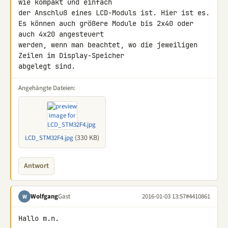
wie kompakt und einfach 

der Anschluß eines LCD-Moduls ist. Hier ist es.

Es können auch größere Module bis 2x40 oder 
auch 4x20 angesteuert 

werden, wenn man beachtet, wo die jeweiligen 
Zeilen im Display-Speicher 

abgelegt sind.
Angehängte Dateien:
(330 KB)
LCD_STM32F4.jpg
Antwort
Wolfgang
Gast
2016-01-03 13:57
#4410861
W
Hallo m.n.
