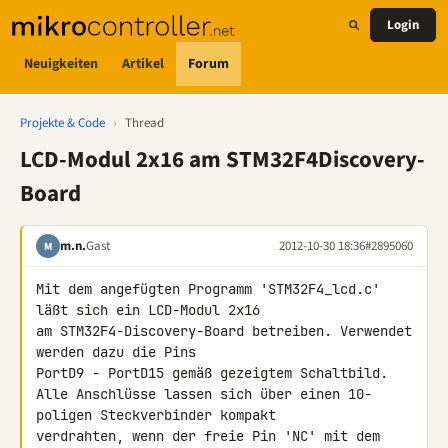
Login
Neuigkeiten
Artikel
Forum
Projekte & Code
›
Thread
LCD-Modul 2x16 am STM32F4Discovery-
Board
m.n.
Gast
2012-10-30 18:36
#2895060
M
Mit dem angefügten Programm 'STM32F4_lcd.c' 
läßt sich ein LCD-Modul 2x16 

am STM32F4-Discovery-Board betreiben. Verwendet 
werden dazu die Pins 

PortD9 - PortD15 gemäß gezeigtem Schaltbild.

Alle Anschlüsse lassen sich über einen 10-
poligen Steckverbinder kompakt 

verdrahten, wenn der freie Pin 'NC' mit dem 