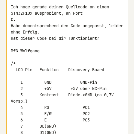
Ich hage gerade deinen Quellcode an einem 
STM32F10x ausprobiert, an Port 

C.

Habe dementsprechend den Code angepasst, leider 
ohne Erfolg.

Hat dieser Code bei dir funktioniert?

MfG Wolfgang

/*

  LCD-Pin   Funktion    Discovery-Board

    1         GND            GND-Pin

    2         +5V        +5V über NC-Pin

    3       Kontrast    Diode->GND (ca.0,7V 
Vorsp.)

    4         RS              PC1

    5         R/W             PC2

    6         E               PC3

    7       D0(GND)

    8       D1(GND)
