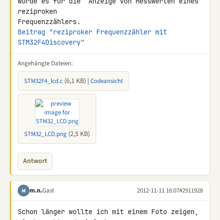
wurde es für die  Anzeige von Messwerten eines 
reziproken 

Beitrag "reziproker Frequenzzähler mit 
STM32F4Discovery"
Angehängte Dateien:
(6,1 KB) |
STM32F4_lcd.c
Codeansicht
(2,5 KB)
STM32_LCD.png
Antwort
m.n.
Gast
2012-11-11 16:07
#2911928
M
Schon länger wollte ich mit einem Foto zeigen, 