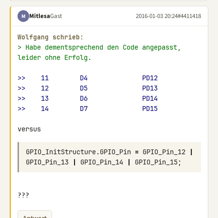
Mitlesa
Gast
2016-01-03 20:24
#4411418
M
Wolfgang schrieb:
> Habe dementsprechend den Code angepasst, 
leider ohne Erfolg.
>>    11        D4              PD12
>>    12        D5              PD13
>>    13        D6              PD14
>>    14        D7              PD15
GPIO_InitStructure
.
GPIO_Pin
=
GPIO_Pin_12
|
GPIO_Pin_13
|
GPIO_Pin_14
|
GPIO_Pin_15
;
???