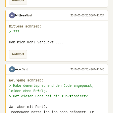
Antwort
Mitlesa
Gast
2016-01-03 20:30
#4411424
M
Mitlesa schrieb:
> ???
Hab mich wohl verguckt ....
Antwort
m.n.
Gast
2016-01-03 20:43
#4411445
M
Wolfgang schrieb:
> Habe dementsprechend den Code angepasst, 
leider ohne Erfolg.
> Hat dieser Code bei dir funktioniert?
Ja, aber mit PortD.

Irgendwann hatte ich ihn noch geändert. Er 