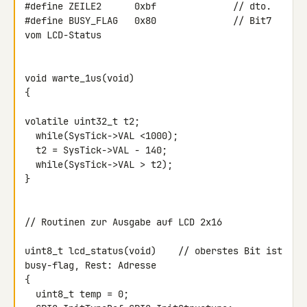
#define ZEILE2      0xbf              // dto.

#define BUSY_FLAG   0x80              // Bit7 
vom LCD-Status

void warte_1us(void)

{

volatile uint32_t t2;

  while(SysTick->VAL <1000);

  t2 = SysTick->VAL - 140;

  while(SysTick->VAL > t2);

}

// Routinen zur Ausgabe auf LCD 2x16

uint8_t lcd_status(void)    // oberstes Bit ist 
busy-flag, Rest: Adresse

{

  uint8_t temp = 0;
