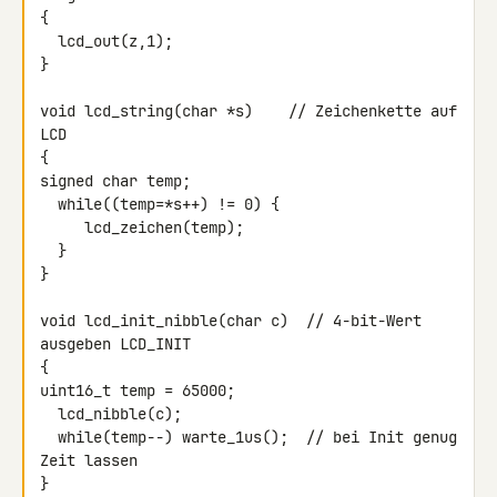
{

  lcd_out(z,1);

}

void lcd_string(char *s)    // Zeichenkette auf 
LCD

{

signed char temp;

  while((temp=*s++) != 0) {

     lcd_zeichen(temp);

  }

}

void lcd_init_nibble(char c)  // 4-bit-Wert 
ausgeben LCD_INIT

{

uint16_t temp = 65000;

  lcd_nibble(c);

  while(temp--) warte_1us();  // bei Init genug 
Zeit lassen

}
