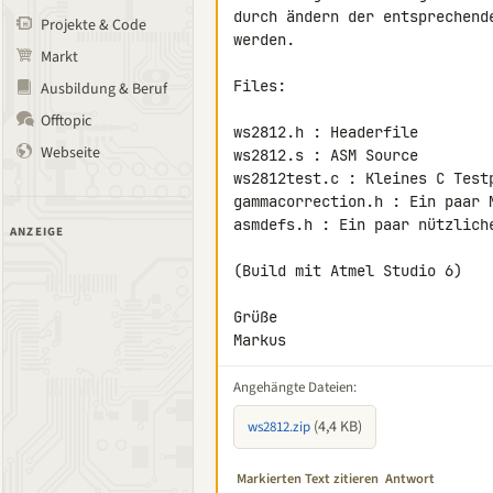
durch ändern der entsprechend
Projekte & Code
werden.

Markt
Files:

Ausbildung & Beruf
Offtopic
ws2812.h : Headerfile

Webseite
ws2812.s : ASM Source

ws2812test.c : Kleines C Testp
gammacorrection.h : Ein paar M
asmdefs.h : Ein paar nützliche
ANZEIGE
(Build mit Atmel Studio 6)

Grüße

Markus
Angehängte Dateien:
(4,4 KB)
ws2812.zip
Markierten Text zitieren
Antwort