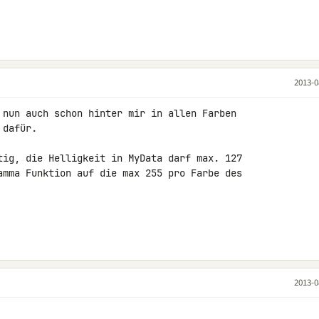
2013-0
 nun auch schon hinter mir in allen Farben 

dafür.

tig, die Helligkeit in MyData darf max. 127 

2013-0