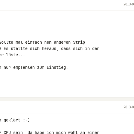
2013-0
wollte mal einfach nen anderen Strip 

) Es stellte sich heraus, dass sich in der 

r löste...

 nur empfehlen zum Einstieg!

2013-0
 geklärt :-)

F_CPU sein, da habe ich mich wohl an einer 
