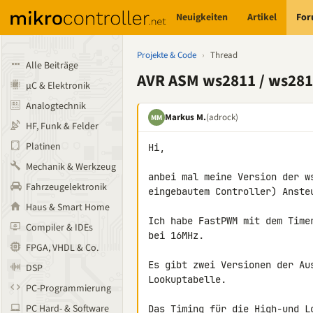
Neuigkeiten
Artikel
Fo
Projekte & Code
›
Thread
Alle Beiträge
AVR ASM ws2811 / ws281
µC & Elektronik
Analogtechnik
Markus M.
(adrock)
MM
HF, Funk & Felder
Platinen
Hi,

Mechanik & Werkzeug
anbei mal meine Version der w
Fahrzeugelektronik
eingebautem Controller) Anste
Haus & Smart Home
Ich habe FastPWM mit dem Time
Compiler & IDEs
bei 16MHz.

FPGA, VHDL & Co.
Es gibt zwei Versionen der Au
DSP
Lookuptabelle.

PC-Programmierung
PC Hard- & Software
Das Timing für die High-und L