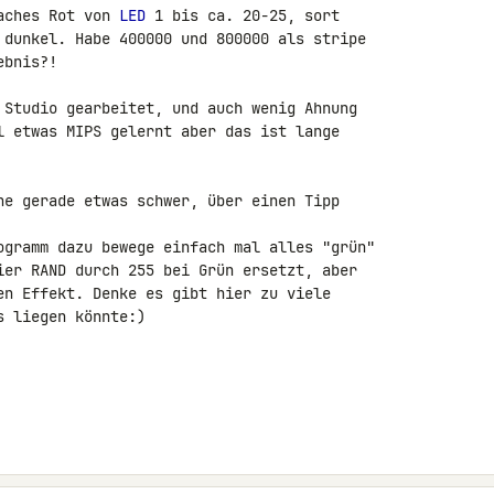
aches Rot von 
LED
 1 bis ca. 20-25, sort 

 dunkel. Habe 400000 und 800000 als stripe 

bnis?!

 Studio gearbeitet, und auch wenig Ahnung 

l etwas MIPS gelernt aber das ist lange 

he gerade etwas schwer, über einen Tipp 

ogramm dazu bewege einfach mal alles "grün" 

ier RAND durch 255 bei Grün ersetzt, aber 

en Effekt. Denke es gibt hier zu viele 

 liegen könnte:)
