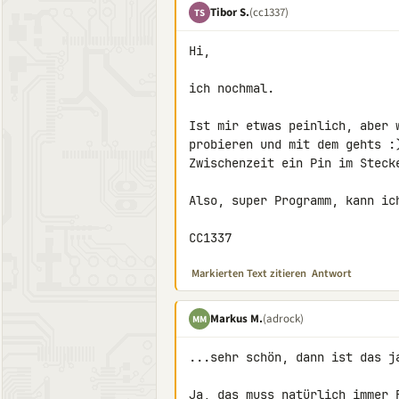
Tibor S.
(cc1337)
TS
Hi,

ich nochmal.

Ist mir etwas peinlich, aber 
probieren und mit dem gehts :
Zwischenzeit ein Pin im Stecke
Also, super Programm, kann ich
CC1337
Markierten Text zitieren
Antwort
Markus M.
(adrock)
MM
...sehr schön, dann ist das ja
Ja, das muss natürlich immer 