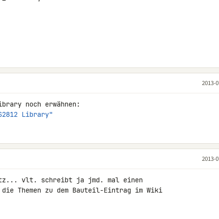
2013-0
S2812 Library"
2013-0
tz... vlt. schreibt ja jmd. mal einen 

 die Themen zu dem Bauteil-Eintrag im Wiki 
