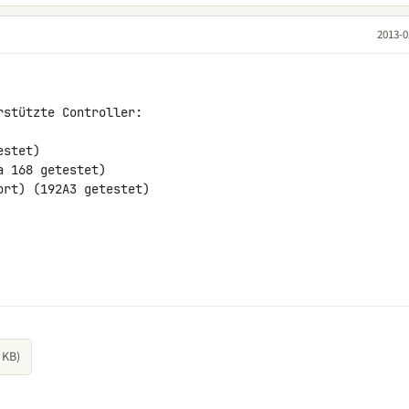
2013-0
stützte Controller:

stet)

 168 getestet)

rt) (192A3 getestet)

 KB)