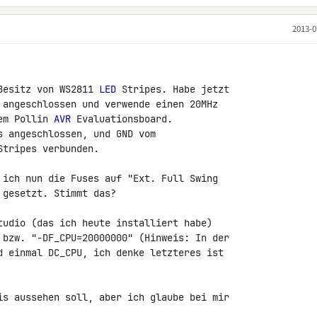
2013-0
Besitz von WS2811 
LED
 Stripes. Habe jetzt 

 angeschlossen und verwende einen 20MHz 

em Pollin 
AVR
 Evaluationsboard.

 angeschlossen, und GND vom 

tripes verbunden.

 ich nun die Fuses auf "Ext. Full Swing 

gesetzt. Stimmt das?

tudio (das ich heute installiert habe) 

 bzw. "-DF_CPU=20000000" (Hinweis: In der 

d einmal DC_CPU, ich denke letzteres ist 

is aussehen soll, aber ich glaube bei mir 
