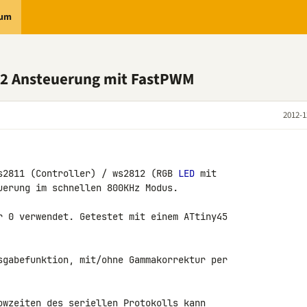
rum
2 Ansteuerung mit FastPWM
2012-1
s2811 (Controller) / ws2812 (RGB 
LED
 mit 

uerung im schnellen 800KHz Modus.

r 0 verwendet. Getestet mit einem ATtiny45 

sgabefunktion, mit/ohne Gammakorrektur per 

owzeiten des seriellen Protokolls kann 
