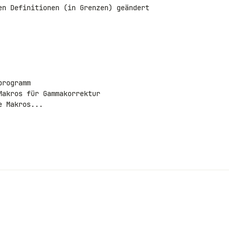
en Definitionen (in Grenzen) geändert 

rogramm

akros für Gammakorrektur

 Makros...
