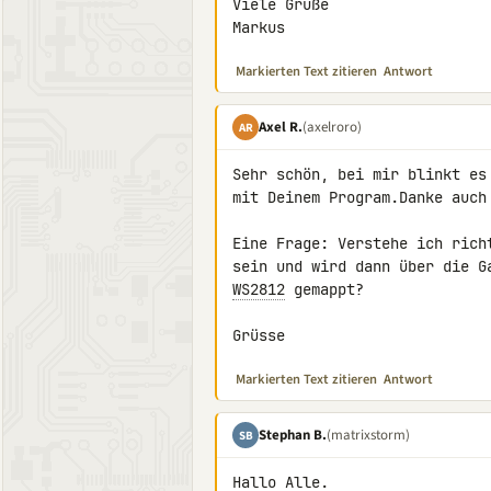
Viele Grüße

Markus
Markierten Text zitieren
Antwort
Axel R.
(axelroro)
AR
Sehr schön, bei mir blinkt es
mit Deinem Program.Danke auch 
Eine Frage: Verstehe ich rich
WS2812
 gemappt?

Grüsse
Markierten Text zitieren
Antwort
Stephan B.
(matrixstorm)
SB
Hallo Alle.
