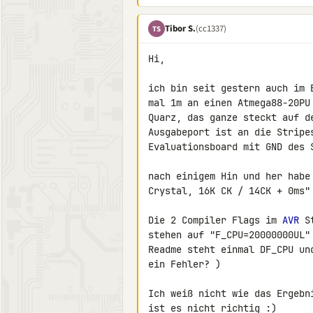
Tibor S.
(cc1337)
TS
Hi,

ich bin seit gestern auch im 
mal 1m an einen Atmega88-20PU
Quarz, das ganze steckt auf d
Ausgabeport ist an die Stripes
Evaluationsboard mit GND des S
nach einigem Hin und her habe
Crystal, 16K CK / 14CK + 0ms" 
Die 2 Compiler Flags im 
AVR
 S
stehen auf "F_CPU=20000000UL"
Readme steht einmal DF_CPU un
ein Fehler? )

Ich weiß nicht wie das Ergebn
ist es nicht richtig :)
