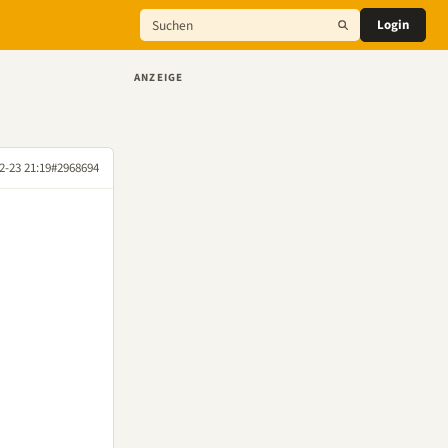
Login
ANZEIGE
2-23 21:19
#2968694