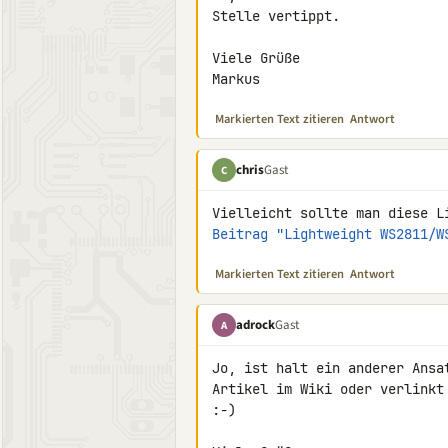
Stelle vertippt.

Viele Grüße

Markus
Markierten Text zitieren
Antwort
chris
Gast
C
Beitrag "Lightweight WS2811/W
Markierten Text zitieren
Antwort
adrock
Gast
A
Jo, ist halt ein anderer Ansa
Artikel im Wiki oder verlinkt
:-)
