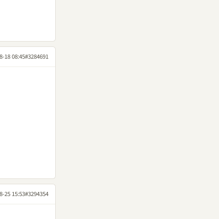
8-18 08:45
#3284691
8-25 15:53
#3294354