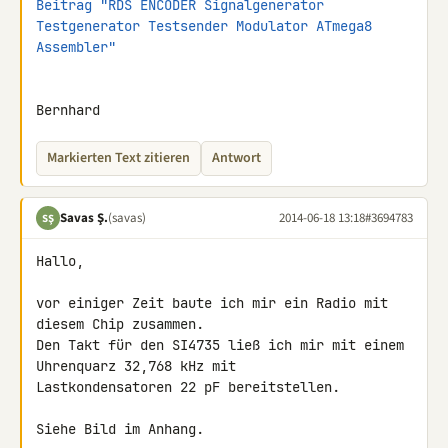
Beitrag "RDS ENCODER Signalgenerator 
Testgenerator Testsender Modulator ATmega8 
Assembler"
Bernhard
Markierten Text zitieren
Antwort
Savas Ş.
(savas)
2014-06-18 13:18
#3694783
SŞ
Hallo,

vor einiger Zeit baute ich mir ein Radio mit 
diesem Chip zusammen.

Den Takt für den SI4735 ließ ich mir mit einem 
Uhrenquarz 32,768 kHz mit 

Lastkondensatoren 22 pF bereitstellen.

Siehe Bild im Anhang.
