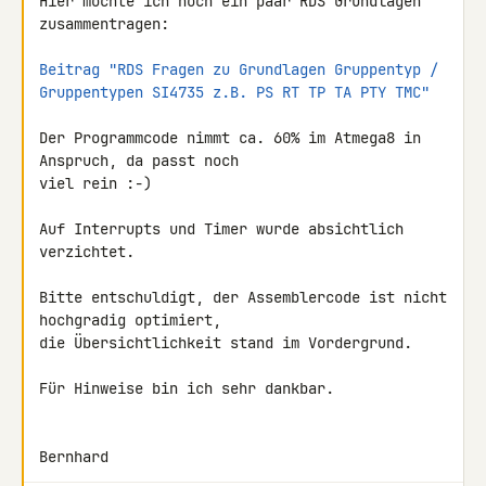
Hier möchte ich noch ein paar RDS Grundlagen 
zusammentragen:

Beitrag "RDS Fragen zu Grundlagen Gruppentyp / 
Gruppentypen SI4735 z.B. PS RT TP TA PTY TMC"
Der Programmcode nimmt ca. 60% im Atmega8 in 
Anspruch, da passt noch 

viel rein :-)

Auf Interrupts und Timer wurde absichtlich 
verzichtet.

Bitte entschuldigt, der Assemblercode ist nicht 
hochgradig optimiert, 

die Übersichtlichkeit stand im Vordergrund.

Für Hinweise bin ich sehr dankbar.

Bernhard