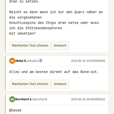
dran zu setzen.

Reicht es denn wenn ich nur den Quarz näher an 
die vorgesehenen 

Anschlusspins des Chips dran setze oder muss 
ich die Stützkondensatoren 

mit umsetzen?
Markierten Text zitieren
Antwort
Abdul K.
(ehydra)
2014-06-18 15:07
#3694935
AK
Alles und am besten direkt auf das Bond-out.
Markierten Text zitieren
Antwort
Bernhard S.
(bernhard)
2014-06-18 18:42
#3695181
BS
@Savas
