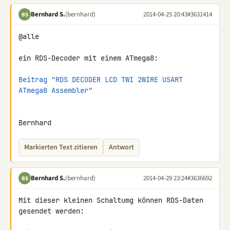
Bernhard S.
(bernhard)
2014-04-25 20:43
#3631414
BS
@alle

ein RDS-Decoder mit einem ATmega8:

Beitrag "RDS DECODER LCD TWI 2WIRE USART 
ATmega8 Assembler"
Bernhard
Markierten Text zitieren
Antwort
Bernhard S.
(bernhard)
2014-04-29 23:24
#3636692
BS
Mit dieser kleinen Schaltumg können RDS-Daten 
gesendet werden:
