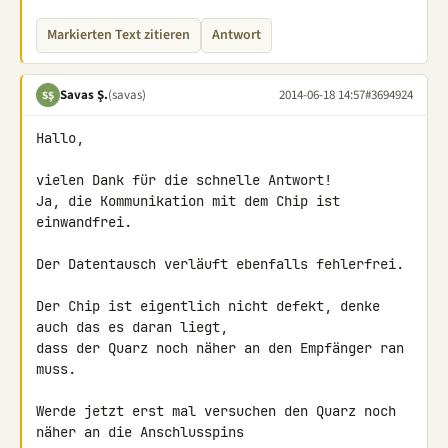
Markierten Text zitieren
Antwort
Savas Ş.
(savas)
2014-06-18 14:57
#3694924
SŞ
Hallo,

vielen Dank für die schnelle Antwort!

Ja, die Kommunikation mit dem Chip ist 
einwandfrei.

Der Datentausch verläuft ebenfalls fehlerfrei.

Der Chip ist eigentlich nicht defekt, denke 
auch das es daran liegt,

dass der Quarz noch näher an den Empfänger ran 
muss.

Werde jetzt erst mal versuchen den Quarz noch 
näher an die Anschlusspins 
