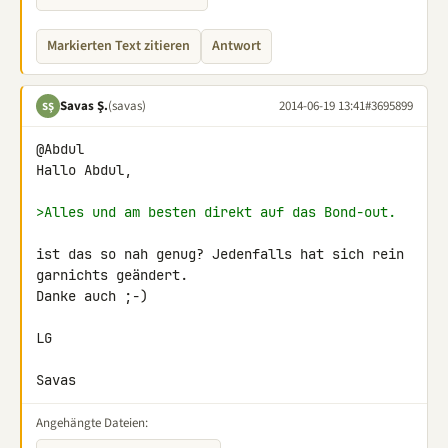
Markierten Text zitieren
Antwort
Savas Ş.
(savas)
2014-06-19 13:41
#3695899
SŞ
@Abdul

Hallo Abdul,

>Alles und am besten direkt auf das Bond-out.
ist das so nah genug? Jedenfalls hat sich rein 
garnichts geändert.

Danke auch ;-)

LG

Savas
Angehängte Dateien: