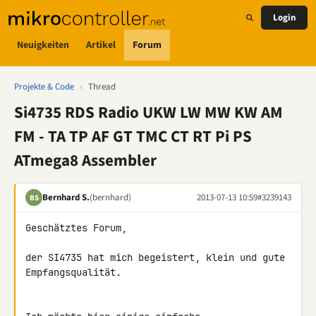
Login
Neuigkeiten
Artikel
Forum
Projekte & Code
›
Thread
Si4735 RDS Radio UKW LW MW KW AM
FM - TA TP AF GT TMC CT RT Pi PS
ATmega8 Assembler
Bernhard S.
(bernhard)
2013-07-13 10:59
#3239143
BS
Geschätztes Forum,

der SI4735 hat mich begeistert, klein und gute 
Empfangsqualität.
