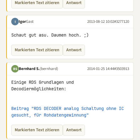
Markierten Text zitieren
Antwort
Igor
Gast
2013-08-12 10:02
#3277120
I
Schaut gut asu. Daumen hoch. ;)
Markierten Text zitieren
Antwort
Bernhard S.
(bernhard)
2014-01-25 14:44
#3503913
BS
Einige RDS Grundlagen und 
Decodiermöglichkeiten:

Beitrag "RDS DECODER analog Schaltung ohne IC 
gesucht, für Rohdatengewinnung"
Markierten Text zitieren
Antwort