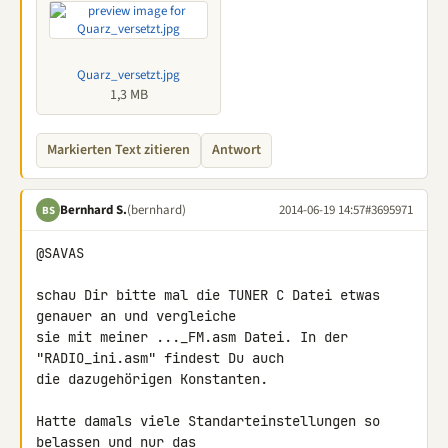
Quarz_versetzt.jpg
1,3 MB
Markierten Text zitieren
Antwort
Bernhard S.
(bernhard)
2014-06-19 14:57
#3695971
BS
@SAVAS

schau Dir bitte mal die TUNER C Datei etwas 
genauer an und vergleiche 

sie mit meiner ..._FM.asm Datei. In der 
"RADIO_ini.asm" findest Du auch 

die dazugehörigen Konstanten.

Hatte damals viele Standarteinstellungen so 
belassen und nur das 
