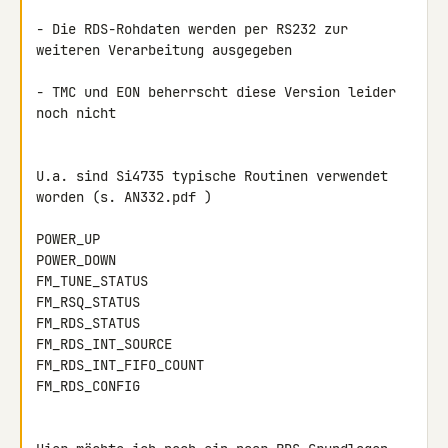
- Die RDS-Rohdaten werden per RS232 zur 
weiteren Verarbeitung ausgegeben

- TMC und EON beherrscht diese Version leider 
noch nicht

U.a. sind Si4735 typische Routinen verwendet 
worden (s. AN332.pdf )

POWER_UP

POWER_DOWN

FM_TUNE_STATUS

FM_RSQ_STATUS

FM_RDS_STATUS

FM_RDS_INT_SOURCE

FM_RDS_INT_FIFO_COUNT

FM_RDS_CONFIG
