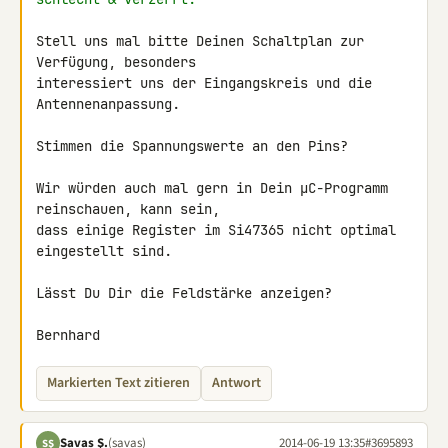
Stell uns mal bitte Deinen Schaltplan zur 
Verfügung, besonders 

interessiert uns der Eingangskreis und die 
Antennenanpassung.

Stimmen die Spannungswerte an den Pins?

Wir würden auch mal gern in Dein µC-Programm 
reinschauen, kann sein, 

dass einige Register im Si47365 nicht optimal 
eingestellt sind.

Lässt Du Dir die Feldstärke anzeigen?

Bernhard
Markierten Text zitieren
Antwort
Savas Ş.
(savas)
2014-06-19 13:35
#3695893
SŞ