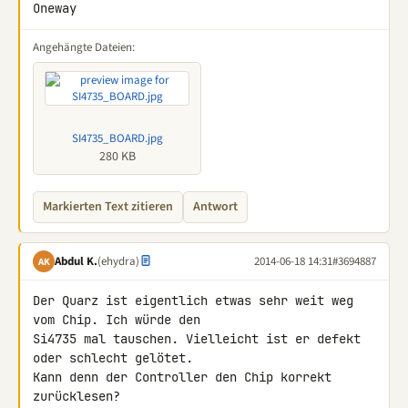
Oneway
Angehängte Dateien:
SI4735_BOARD.jpg
280 KB
Markierten Text zitieren
Antwort
Abdul K.
(ehydra)
2014-06-18 14:31
#3694887
AK
Der Quarz ist eigentlich etwas sehr weit weg 
vom Chip. Ich würde den 

Si4735 mal tauschen. Vielleicht ist er defekt 
oder schlecht gelötet. 

Kann denn der Controller den Chip korrekt 
zurücklesen?