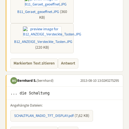
(360
B11_Geraet_geoeffnet.JPG
KB)
B12_ANZEIGE_Versteckte_Tasten.JPG
(220 KB)
Markierten Text zitieren
Antwort
Bernhard S.
(bernhard)
2013-08-10 13:02
#3275295
BS
... die Schaltung
Angehängte Dateien:
(7,62 KB)
SCHALTPLAN_RADIO_TFT_DISPLAY.pdf