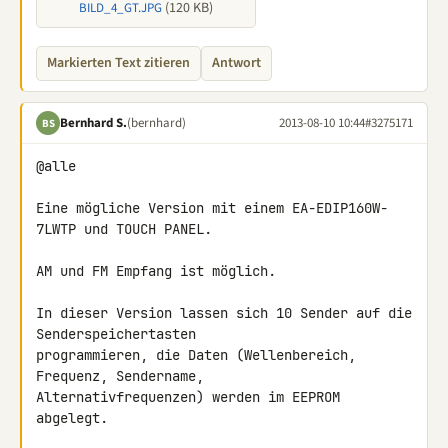
(120 KB)
BILD_4_GT.JPG
Markierten Text zitieren
Antwort
Bernhard S.
(bernhard)
2013-08-10 10:44
#3275171
BS
@alle

Eine mögliche Version mit einem EA-EDIP160W-
7LWTP und TOUCH PANEL.

AM und FM Empfang ist möglich.

In dieser Version lassen sich 10 Sender auf die 
Senderspeichertasten 

programmieren, die Daten (Wellenbereich, 
Frequenz, Sendername, 

Alternativfrequenzen) werden im EEPROM 
abgelegt.
