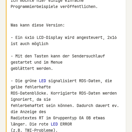
Ich möchte hier einige einfache 
Programmierbeispiele veröffentlichen.

Was kann diese Version:

- Ein 4x16 LCD-Display wird angesteuert, 2x16 
ist auch möglich

- Mit den Tasten kann der Sendersuchlauf 
gestartet und im Menue 

geblättert werden.

- Die grüne 
LED
 signalisiert RDS-Daten, die 
gelbe fehlerhafte 

RDS-Datenblöcke. Korrigierte RDS-Daten werden 
ignoriert, da sie 

fehlerbehaftet sein können. Dadurch dauert ev. 
die Anzeige des 

Radiotextes RT im Gruppentyp 0A 0B etwas 
länger. Die rote 
LED
 ERROR 

(z.B. TWI-Probleme).
