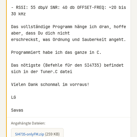
- RSSI: 55 dbµV SNR: 40 db OFFSET-FREQ: ~20 bis 
30 kHz

Das vollständige Programm hänge ich dran, hoffe 
aber, dass Du dich nicht 

erschreckst, was Ordnung und Sauberkeit angeht.

Programmiert habe ich das ganze in C.

Das nötigste (Befehle für den SI4735) befindet 
sich in der Tuner.C datei

Vielen Dank schonmal im vorraus!

LG

Savas
Angehängte Dateien:
(259 KB)
SI4735-onlyFM.zip