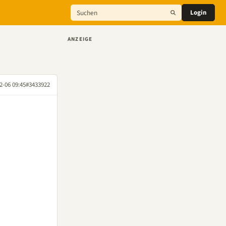
Login
ANZEIGE
2-06 09:45
#3433922