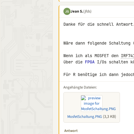
Jean S.
(jfds)
JS
Danke für die schnell Antwort.
Wäre dann folgende Schaltung (
Wenn ich als MOSFET den 
IRF74
über die 
FPGA
 I/Os schalten kö
Für R benötige ich dann jedoc
Angehängte Dateien:
(3,3 KB)
MosfetSchaltung.PNG
Antwort