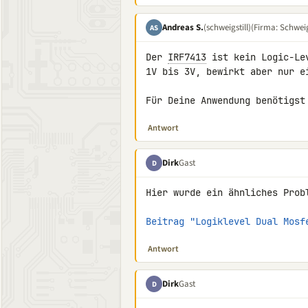
Andreas S.
(schweigstill)
(Firma: Schweigs
AS
Der 
IRF7413
 ist kein Logic-Le
1V bis 3V, bewirkt aber nur ei
Für Deine Anwendung benötigst
Antwort
Dirk
Gast
D
Hier wurde ein ähnliches Prob
Beitrag "Logiklevel Dual Mosf
Antwort
Dirk
Gast
D