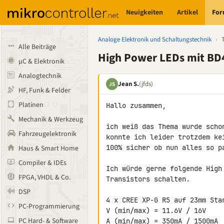
Neuigkeiten
Artikel
Fo
Analoge Elektronik und Schaltungstechnik
›
Alle Beiträge
High Power LEDs mit BD4
µC & Elektronik
Analogtechnik
Jean S.
(jfds)
JS
HF, Funk & Felder
Platinen
Hallo zusammen,

Mechanik & Werkzeug
ich weiß das Thema wurde scho
Fahrzeugelektronik
konnte ich leider trotzdem ke
100% sicher ob nun alles so pa
Haus & Smart Home
Compiler & IDEs
Ich würde gerne folgende High
FPGA, VHDL & Co.
Transistors schalten.

DSP
4 x CREE XP-G R5 auf 23mm Star
PC-Programmierung
V (min/max) = 11.6V / 16V

PC Hard- & Software
A (min/max) = 350mA / 1500mA
