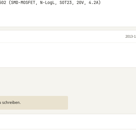
502 (SMD-MOSFET, N-LogL, SOT23, 20V, 4.2A) 

2013-1
u schreiben.