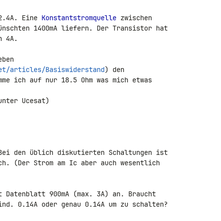
2.4A. Eine 
Konstantstromquelle
 zwischen 

ünschten 1400mA liefern. Der Transistor hat 

 4A.

ben 

et/articles/Basiswiderstand
) den 

mme ich auf nur 18.5 Ohm was mich etwas 

nter Ucesat)

Bei den üblich diskutierten Schaltungen ist 

ch. (Der Strom am Ic aber auch wesentlich 

t Datenblatt 900mA (max. 3A) an. Braucht 

ind. 0.14A oder genau 0.14A um zu schalten?
