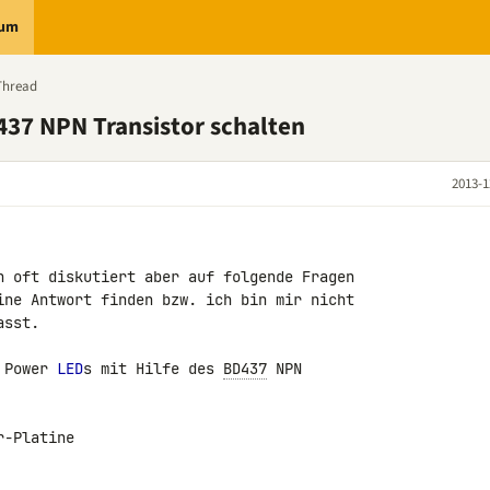
rum
Thread
37 NPN Transistor schalten
2013-1
n oft diskutiert aber auf folgende Fragen 

ine Antwort finden bzw. ich bin mir nicht 

sst.

 Power 
LED
s mit Hilfe des 
BD437
 NPN 

-Platine
