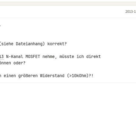
2013-1


siehe Dateianhang) korrekt?

13
 N-Kanal MOSFET nehme, müsste ich direkt 

nnen oder?

h einen größeren Widerstand (>10kOhm)?!