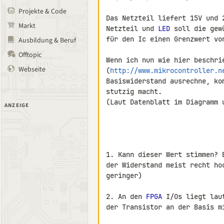
Projekte & Code
Das Netzteil liefert 15V und 
Markt
Netzteil und 
LED
 soll die gew
für den Ic einen Grenzwert von
Ausbildung & Beruf
Offtopic
Wenn ich nun wie hier beschrie
Webseite
(
http://www.mikrocontroller.n
Basiswiderstand ausrechne, ko
(Laut Datenblatt im Diagramm u
ANZEIGE
1. Kann dieser Wert stimmen? 
der Widerstand meist recht ho
geringer)

2. An den 
FPGA
 I/Os liegt lau
der Transistor an der Basis m