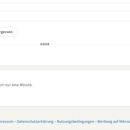
ODER
rt nur eine Minute.
pressum
–
Datenschutzerklärung
–
Nutzungsbedingungen
–
Werbung auf Mikroco