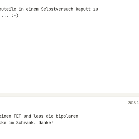
auteile in einem Selbstversuch kaputt zu 

... :-)

2013-1
einen FET und lass die bipolaren 

cke im Schrank. Danke!