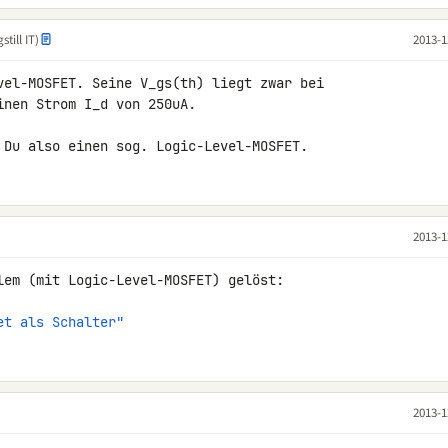
till IT)
2013-1
vel-MOSFET. Seine V_gs(th) liegt zwar bei 

nen Strom I_d von 250uA.

 Du also einen sog. Logic-Level-MOSFET.
2013-1
lem (mit Logic-Level-MOSFET) gelöst:

et als Schalter"
2013-1