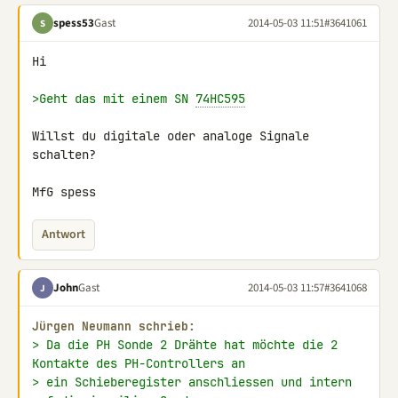
spess53
Gast
2014-05-03 11:51
#3641061
S
Hi

>Geht das mit einem SN 
74HC595
Willst du digitale oder analoge Signale 
schalten?

MfG spess
Antwort
John
Gast
2014-05-03 11:57
#3641068
J
Jürgen Neumann schrieb:
> Da die PH Sonde 2 Drähte hat möchte die 2 
Kontakte des PH-Controllers an
> ein Schieberegister anschliessen und intern 