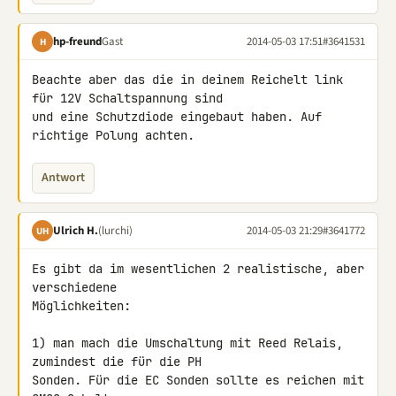
hp-freund
Gast
2014-05-03 17:51
#3641531
H
Beachte aber das die in deinem Reichelt link 
für 12V Schaltspannung sind 

und eine Schutzdiode eingebaut haben. Auf 
richtige Polung achten.
Antwort
Ulrich H.
(lurchi)
2014-05-03 21:29
#3641772
UH
Es gibt da im wesentlichen 2 realistische, aber 
verschiedene 

Möglichkeiten:

1) man mach die Umschaltung mit Reed Relais, 
zumindest die für die PH 

Sonden. Für die EC Sonden sollte es reichen mit 