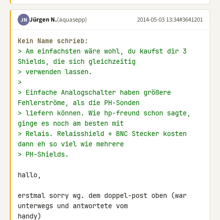
Jürgen N.
(aquasepp)
2014-05-03 13:34
#3641201
JN
Kein Name schrieb:
> Am einfachsten wäre wohl, du kaufst dir 3 
Shields, die sich gleichzeitig
> verwenden lassen.
>
> Einfache Analogschalter haben größere 
Fehlerströme, als die PH-Sonden
> liefern können. Wie hp-freund schon sagte, 
ginge es noch am besten mit
> Relais. Relaisshield + BNC Stecker kosten 
dann eh so viel wie mehrere
> PH-Shields.
hallo,

erstmal sorry wg. dem doppel-post oben (war 
unterwegs und antwortete vom 

handy)
