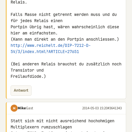
Relais.

Falls Masse nicht getrennt werden muss und du 
für jedes Relais einen 

Portpin übrig hast, wären wahrscheinlich diese 
hier am einfachsten. 

http://www.reichelt.de/DIP-7212-D-
5V/3/index.html?ARTICLE=27651
(Bei anderen Relais brauchst du zusätzlich noch 
Transistor und 

Freilaufdiode.)
Antwort
Mike
Gast
2014-05-03 15:20
#3641343
M
Statt sich mit nicht ausreichend hochohmigen 
Multiplexern rumzuschlagen 
