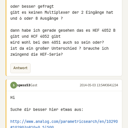
oder besser gefragt

gibt es keinen Multiplexer der 2 Eingänge hat 
und 6 oder 8 Ausgänge ?

dann habe ich gerade gesehen das es HEF 4052 B 
gibt und HCF 4052 gibt

wird wohl bei den 4051 auch so sein oder?

ist da ein großer Unterschied ? brauche ich 
zwingend die HEF-Serie?
Antwort
spess53
Gast
2014-05-03 13:54
#3641234
S
Hi

Suche dir besser hier etwas aus:

http://www.analog.com/parametricsearch/en/10290
#10290?p810=0.5|500