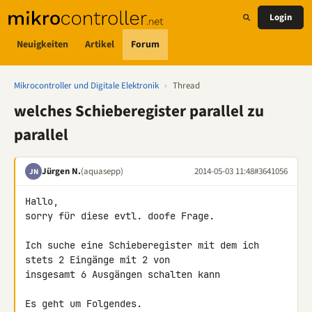
Login
Neuigkeiten
Artikel
Forum
Mikrocontroller und Digitale Elektronik
›
Thread
welches Schieberegister parallel zu
parallel
Jürgen N.
(aquasepp)
2014-05-03 11:48
#3641056
JN
Hallo,

sorry für diese evtl. doofe Frage.

Ich suche eine Schieberegister mit dem ich 
stets 2 Eingänge mit 2 von 

insgesamt 6 Ausgängen schalten kann

Es geht um Folgendes.
