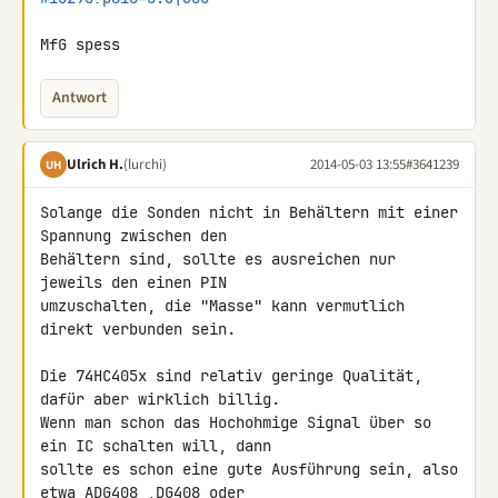
MfG spess
Antwort
Ulrich H.
(lurchi)
2014-05-03 13:55
#3641239
UH
Solange die Sonden nicht in Behältern mit einer 
Spannung zwischen den 

Behältern sind, sollte es ausreichen nur 
jeweils den einen PIN 

umzuschalten, die "Masse" kann vermutlich 
direkt verbunden sein.

Die 74HC405x sind relativ geringe Qualität, 
dafür aber wirklich billig. 

Wenn man schon das Hochohmige Signal über so 
ein IC schalten will, dann 

sollte es schon eine gute Ausführung sein, also 