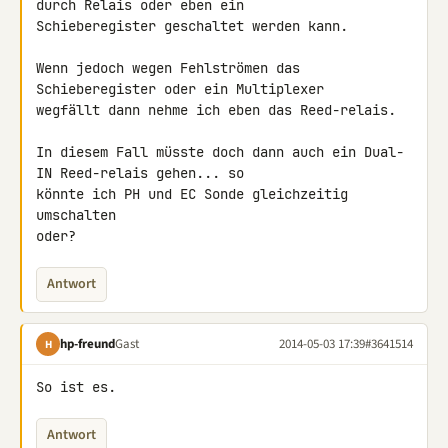
durch Relais oder eben ein 

Schieberegister geschaltet werden kann.

Wenn jedoch wegen Fehlströmen das 
Schieberegister oder ein Multiplexer 

wegfällt dann nehme ich eben das Reed-relais.

In diesem Fall müsste doch dann auch ein Dual-
IN Reed-relais gehen... so 

könnte ich PH und EC Sonde gleichzeitig 
umschalten

oder?
Antwort
hp-freund
Gast
2014-05-03 17:39
#3641514
H
So ist es.
Antwort