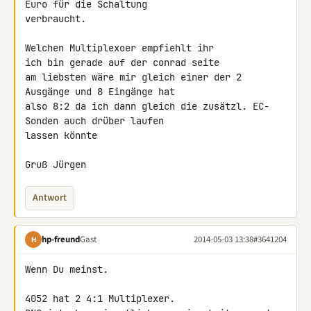
Euro für die Schaltung 

verbraucht.

Welchen Multiplexoer empfiehlt ihr

ich bin gerade auf der conrad seite

am liebsten wäre mir gleich einer der 2 
Ausgänge und 8 Eingänge hat

also 8:2 da ich dann gleich die zusätzl. EC-
Sonden auch drüber laufen 

lassen könnte

Gruß Jürgen
Antwort
hp-freund
Gast
2014-05-03 13:38
#3641204
H
Wenn Du meinst.

4052 hat 2 4:1 Multiplexer.
