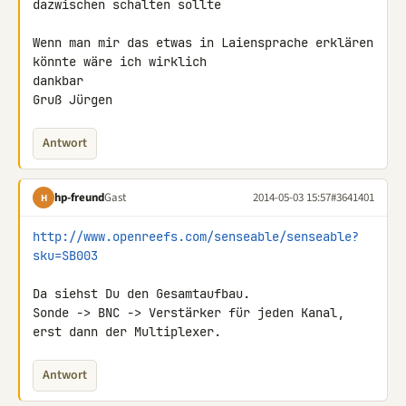
dazwischen schalten sollte

Wenn man mir das etwas in Laiensprache erklären 
könnte wäre ich wirklich 

dankbar

Gruß Jürgen
Antwort
hp-freund
Gast
2014-05-03 15:57
#3641401
H
http://www.openreefs.com/senseable/senseable?
sku=SB003
Da siehst Du den Gesamtaufbau.

Sonde -> BNC -> Verstärker für jeden Kanal, 
erst dann der Multiplexer.
Antwort