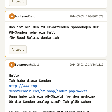
Antwort
hp-freund
Gast
2014-05-03 12:03
#3641078
H
Das ist bei den zu erwartenden Spannungen der 
PH-Sonden mehr ein Fall 

für Reed-Relais denke ich.
Antwort
Squarepants
Gast
2014-05-03 12:34
#3641112
S
Hallo

http://www.top-
messtechnik.com/jtlshop/index.php?a=699
Dann habe ich ein pH-Shield für den arduino.

Ob die Sonden analog sind? Ich glUb schon
