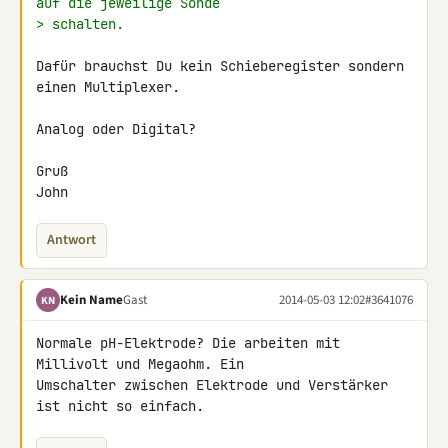
auf die jeweilige Sonde
> schalten.
Dafür brauchst Du kein Schieberegister sondern 
einen Multiplexer.

Analog oder Digital?

Gruß

John
Antwort
Kein Name
Gast
2014-05-03 12:02
#3641076
KN
Normale pH-Elektrode? Die arbeiten mit 
Millivolt und Megaohm. Ein 

Umschalter zwischen Elektrode und Verstärker 
ist nicht so einfach.