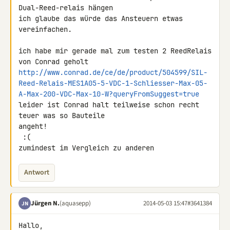
Dual-Reed-relais hängen

ich glaube das würde das Ansteuern etwas 
vereinfachen.

ich habe mir gerade mal zum testen 2 ReedRelais 
http://www.conrad.de/ce/de/product/504599/SIL-
Reed-Relais-MES1A05-5-VDC-1-Schliesser-Max-05-
A-Max-200-VDC-Max-10-W?queryFromSuggest=true
leider ist Conrad halt teilweise schon recht 
teuer was so Bauteile 

angeht!

 :(

zumindest im Vergleich zu anderen
Antwort
Jürgen N.
(aquasepp)
2014-05-03 15:47
#3641384
JN
Hallo,
