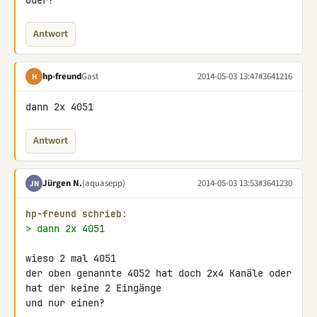
oder?
Antwort
hp-freund
Gast
2014-05-03 13:47
#3641216
H
dann 2x 4051
Antwort
Jürgen N.
(aquasepp)
2014-05-03 13:53
#3641230
JN
hp-freund schrieb:
> dann 2x 4051
wieso 2 mal 4051

der oben genannte 4052 hat doch 2x4 Kanäle oder 
hat der keine 2 Eingänge 

und nur einen?
