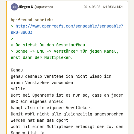
Jürgen N.
(aquasepp)
2014-05-03 16:12
#3641421
JN
hp-freund schrieb:
> 
http://www.openreefs.com/senseable/senseable?
sku=SB003
>
> Da siehst Du den Gesamtaufbau.
> Sonde -> BNC -> Verstärker für jeden Kanal, 
erst dann der Multiplexer.
Genau,

genau deshalb verstehe ich nicht wieso ich 
einen Verstärker verwenden 

sollte.

Dort bei Openreefs ist es nur so, dass an jedem 
BNC ein eigenes shield 

hängt also ein eigener Verstärker.

Damit wohl nicht alle gleichzeitig angesprochen 
werden hat man das dport 

wohl mit einem Multiplexer erledigt der zw. den 
Sonden (ist ja 
