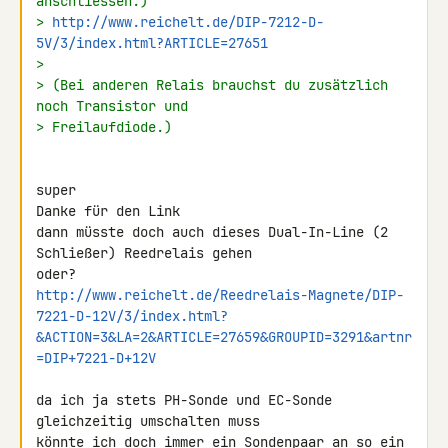
anschliessen.)
> 
http://www.reichelt.de/DIP-7212-D-
5V/3/index.html?ARTICLE=27651
>
> (Bei anderen Relais brauchst du zusätzlich 
noch Transistor und
> Freilaufdiode.)
super

Danke für den Link

dann müsste doch auch dieses Dual-In-Line (2 
Schließer) Reedrelais gehen 

http://www.reichelt.de/Reedrelais-Magnete/DIP-
7221-D-12V/3/index.html?
&ACTION=3&LA=2&ARTICLE=27659&GROUPID=3291&artnr
=DIP+7221-D+12V
da ich ja stets PH-Sonde und EC-Sonde 
gleichzeitig umschalten muss 

könnte ich doch immer ein Sondenpaar an so ein 