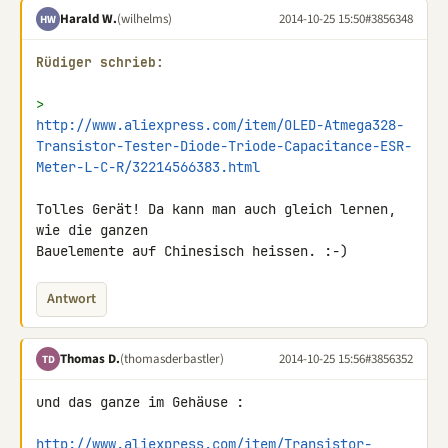
Harald W.
(wilhelms)
2014-10-25 15:50
#3856348
HW
Rüdiger schrieb:
> 
http://www.aliexpress.com/item/OLED-Atmega328-
Transistor-Tester-Diode-Triode-Capacitance-ESR-
Meter-L-C-R/32214566383.html
Tolles Gerät! Da kann man auch gleich lernen, 
wie die ganzen

Bauelemente auf Chinesisch heissen. :-)
Antwort
Thomas D.
(thomasderbastler)
2014-10-25 15:56
#3856352
TD
und das ganze im Gehäuse :

http://www.aliexpress.com/item/Transistor-