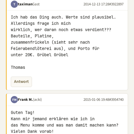
taximan
Gast
2014-12-13 17:28
#3922897
T
Ich hab das Ding auch. Werte sind plausibel. 
Allerdings frage ich mich 

wirklich, wer daran noch etwas verdient??? 
Bauteile, Platine, 

zusammenfrickeln (sieht sehr nach 
Feierabendlöterei aus), und Porto für 

unter 20€. Grübel Grübel

Thomas
Antwort
Frank M.
(acki)
2015-01-06 19:48
#3954740
FM
Guten Tag!

Kann mir jemand erklären wie ich in

das Menu komme und was man damit machen kann?

Vielen Dank vorab!
