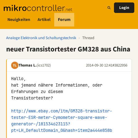
Login
Neuigkeiten
Artikel
Forum
Analoge Elektronik und Schaltungstechnik
›
Thread
neuer Transistortester GM328 aus China
Thomas L.
(ics1702)
2014-09-30 12:41
#3822956
TL
Hallo,

hat jemand nähere Informationen, oder 
Erfahrungen zu diesem 

Transistortester?

http://www.ebay.com/itm/GM328-transistor-
tester-ESR-meter-Cymometer-square-wave-
generator-/181534623115?
pt=LH_DefaultDomain_0&hash=item2a444e858b