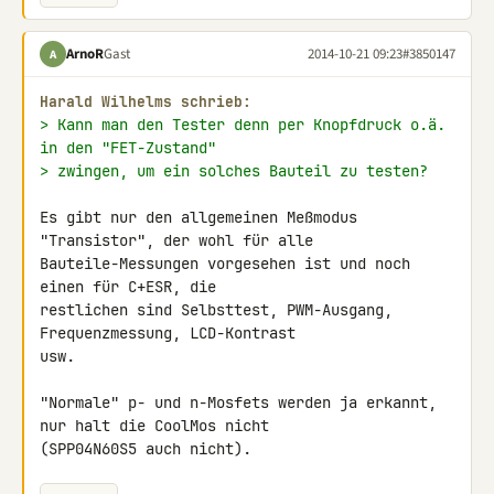
ArnoR
Gast
2014-10-21 09:23
#3850147
A
Harald Wilhelms schrieb:
> Kann man den Tester denn per Knopfdruck o.ä. 
in den "FET-Zustand"
> zwingen, um ein solches Bauteil zu testen?
Es gibt nur den allgemeinen Meßmodus 
"Transistor", der wohl für alle 

Bauteile-Messungen vorgesehen ist und noch 
einen für C+ESR, die 

restlichen sind Selbsttest, PWM-Ausgang, 
Frequenzmessung, LCD-Kontrast 

usw.

"Normale" p- und n-Mosfets werden ja erkannt, 
nur halt die CoolMos nicht 

(SPP04N60S5 auch nicht).