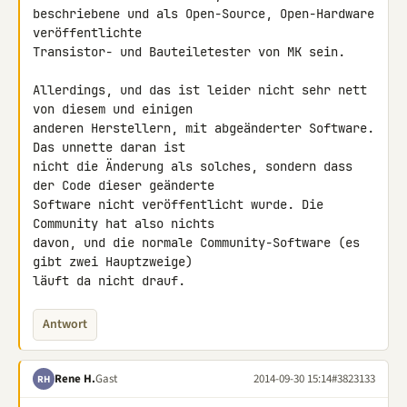
beschriebene und als Open-Source, Open-Hardware 
veröffentlichte 

Transistor- und Bauteiletester von MK sein.

Allerdings, und das ist leider nicht sehr nett 
von diesem und einigen 

anderen Herstellern, mit abgeänderter Software. 
Das unnette daran ist 

nicht die Änderung als solches, sondern dass 
der Code dieser geänderte 

Software nicht veröffentlicht wurde. Die 
Community hat also nichts 

davon, und die normale Community-Software (es 
gibt zwei Hauptzweige) 

läuft da nicht drauf.
Antwort
Rene H.
Gast
2014-09-30 15:14
#3823133
RH