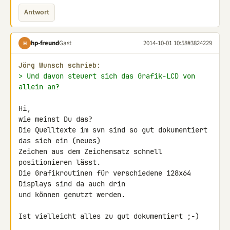
Antwort
hp-freund
Gast
2014-10-01 10:58
#3824229
H
Jörg Wunsch schrieb:
> Und davon steuert sich das Grafik-LCD von 
allein an?
Hi,

wie meinst Du das?

Die Quelltexte im svn sind so gut dokumentiert 
das sich ein (neues) 

Zeichen aus dem Zeichensatz schnell 
positionieren lässt.

Die Grafikroutinen für verschiedene 128x64 
Displays sind da auch drin 

und können genutzt werden.

Ist vielleicht alles zu gut dokumentiert ;-)