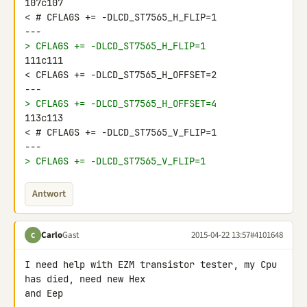
107c107

< # CFLAGS += -DLCD_ST7565_H_FLIP=1

> CFLAGS += -DLCD_ST7565_H_FLIP=1
111c111

< CFLAGS += -DLCD_ST7565_H_OFFSET=2

> CFLAGS += -DLCD_ST7565_H_OFFSET=4
113c113

< # CFLAGS += -DLCD_ST7565_V_FLIP=1

> CFLAGS += -DLCD_ST7565_V_FLIP=1
Antwort
Carlo
Gast
2015-04-22 13:57
#4101648
C
I need help with EZM transistor tester, my Cpu 
has died, need new Hex 

and Eep