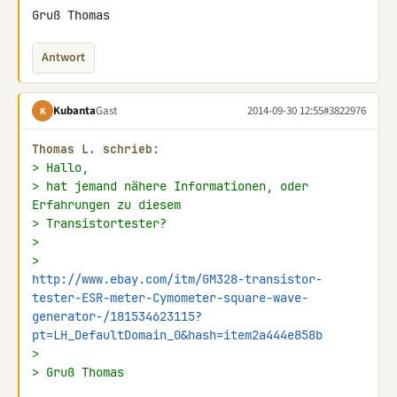
Gruß Thomas
Antwort
Kubanta
Gast
2014-09-30 12:55
#3822976
K
Thomas L. schrieb:
> Hallo,
> hat jemand nähere Informationen, oder 
Erfahrungen zu diesem
> Transistortester?
>
> 
http://www.ebay.com/itm/GM328-transistor-
tester-ESR-meter-Cymometer-square-wave-
generator-/181534623115?
pt=LH_DefaultDomain_0&hash=item2a444e858b
>
> Gruß Thomas