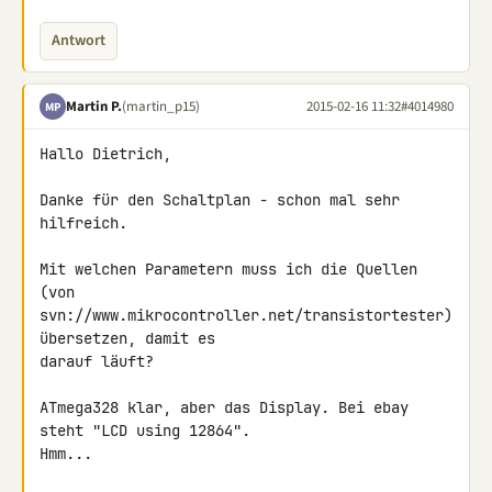
Antwort
Martin P.
(martin_p15)
2015-02-16 11:32
#4014980
MP
Hallo Dietrich,

Danke für den Schaltplan - schon mal sehr 
hilfreich.

Mit welchen Parametern muss ich die Quellen 
(von 

svn://www.mikrocontroller.net/transistortester) 
übersetzen, damit es 

darauf läuft?

ATmega328 klar, aber das Display. Bei ebay 
steht "LCD using 12864".

Hmm...
