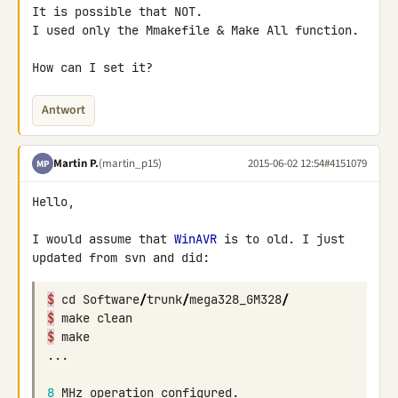
It is possible that NOT.

I used only the Mmakefile & Make All function.

How can I set it?
Antwort
Martin P.
(martin_p15)
2015-06-02 12:54
#4151079
MP
Hello,

I would assume that 
WinAVR
 is to old. I just 
updated from svn and did:
$
cd
Software
/
trunk
/
mega328_GM328
/
$
make
clean
$
make
...
8
MHz
operation
configured
.