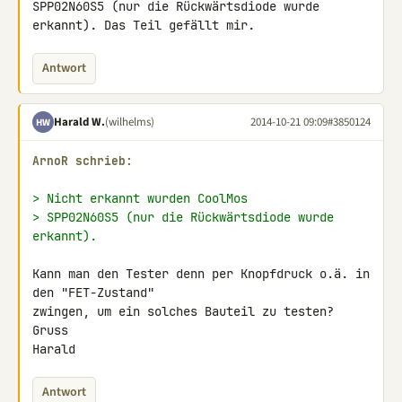
SPP02N60S5 (nur die Rückwärtsdiode wurde 
erkannt). Das Teil gefällt mir.
Antwort
Harald W.
(wilhelms)
2014-10-21 09:09
#3850124
HW
ArnoR schrieb:
> Nicht erkannt wurden CoolMos
> SPP02N60S5 (nur die Rückwärtsdiode wurde 
erkannt).
Kann man den Tester denn per Knopfdruck o.ä. in 
den "FET-Zustand"

zwingen, um ein solches Bauteil zu testen?

Gruss

Harald
Antwort