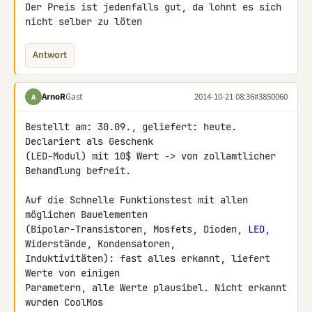
Der Preis ist jedenfalls gut, da lohnt es sich 
nicht selber zu löten
Antwort
ArnoR
Gast
2014-10-21 08:36
#3850060
A
Bestellt am: 30.09., geliefert: heute. 
Declariert als Geschenk 

(LED-Modul) mit 10$ Wert -> von zollamtlicher 
Behandlung befreit.

Auf die Schnelle Funktionstest mit allen 
möglichen Bauelementen 

(Bipolar-Transistoren, Mosfets, Dioden, 
LED
, 
Widerstände, Kondensatoren, 

Induktivitäten): fast alles erkannt, liefert 
Werte von einigen 

Parametern, alle Werte plausibel. Nicht erkannt 
wurden CoolMos 
