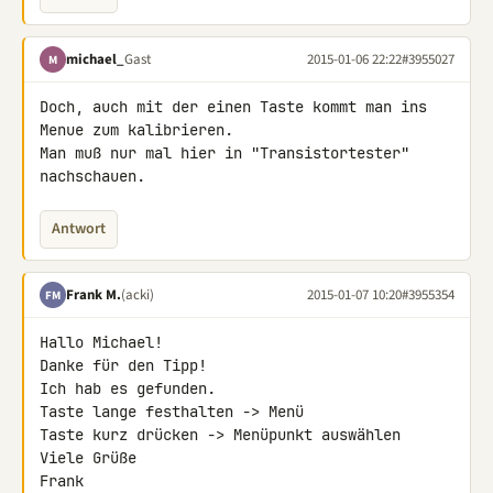
michael_
Gast
2015-01-06 22:22
#3955027
M
Doch, auch mit der einen Taste kommt man ins 
Menue zum kalibrieren.

Man muß nur mal hier in "Transistortester" 
nachschauen.
Antwort
Frank M.
(acki)
2015-01-07 10:20
#3955354
FM
Hallo Michael!

Danke für den Tipp!

Ich hab es gefunden.

Taste lange festhalten -> Menü

Taste kurz drücken -> Menüpunkt auswählen

Viele Grüße

Frank