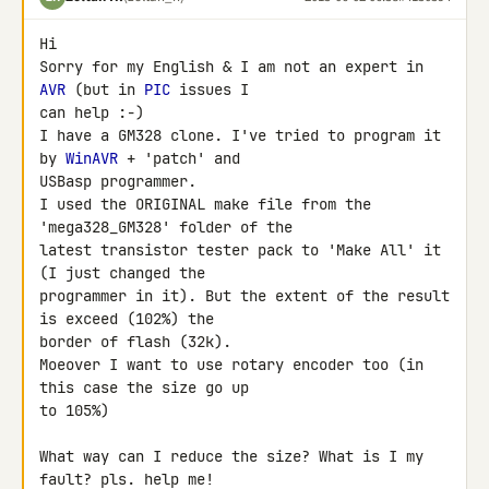
Hi

Sorry for my English & I am not an expert in 
AVR
 (but in 
PIC
 issues I 

can help :-)

I have a GM328 clone. I've tried to program it 
by 
WinAVR
 + 'patch' and 

USBasp programmer.

I used the ORIGINAL make file from the 
'mega328_GM328' folder of the 

latest transistor tester pack to 'Make All' it 
(I just changed the 

programmer in it). But the extent of the result 
is exceed (102%) the 

border of flash (32k).

Moeover I want to use rotary encoder too (in  
this case the size go up 

to 105%)

What way can I reduce the size? What is I my 
fault? pls. help me!
