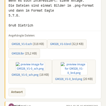
Wenn es Euch interessiert: siehe Anlage.

Die Dateien sind einmal Bilder im .png-Format 
und dann im Format Eagle

5.7.0.

Gruß Dietrich
Angehängte Dateien:
(318 KB)
(32,9 KB)
GM328_V1-0.sch
GM328_V1-0.brd
(25,2 KB)
GM328.lbr
(18 KB)
GM328_V1-0_sch.png
(20 KB)
GM328_V1-0_brd.png
Antwort