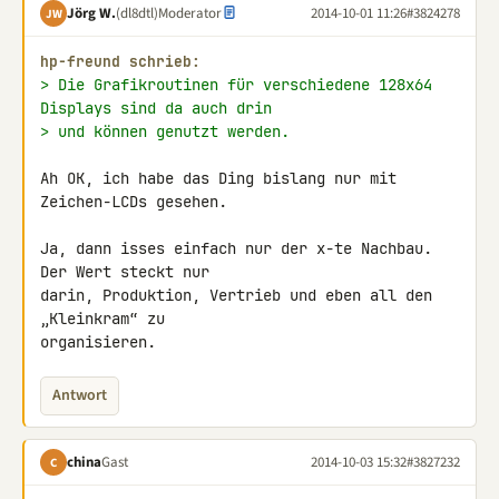
Jörg W.
(dl8dtl)
Moderator
2014-10-01 11:26
#3824278
JW
hp-freund schrieb:
> Die Grafikroutinen für verschiedene 128x64 
Displays sind da auch drin
> und können genutzt werden.
Ah OK, ich habe das Ding bislang nur mit 
Zeichen-LCDs gesehen.

Ja, dann isses einfach nur der x-te Nachbau.  
Der Wert steckt nur

darin, Produktion, Vertrieb und eben all den 
„Kleinkram“ zu

organisieren.
Antwort
china
Gast
2014-10-03 15:32
#3827232
C