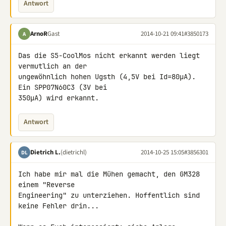
Antwort
ArnoR
Gast
2014-10-21 09:41
#3850173
A
Das die S5-CoolMos nicht erkannt werden liegt 
vermutlich an der 

ungewöhnlich hohen Ugsth (4,5V bei Id=80µA). 
Ein SPP07N60C3 (3V bei 

350µA) wird erkannt.
Antwort
Dietrich L.
(dietrichl)
2014-10-25 15:05
#3856301
DL
Ich habe mir mal die Mühen gemacht, den GM328 
einem "Reverse

Engineering" zu unterziehen. Hoffentlich sind 
keine Fehler drin...
