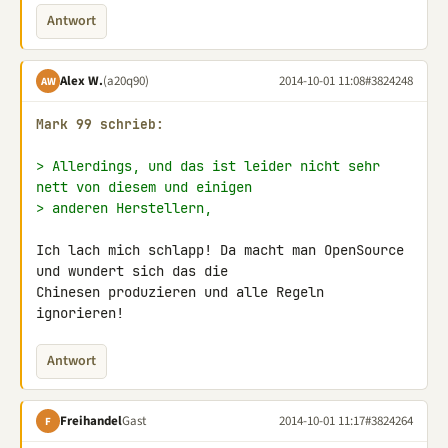
Antwort
Alex W.
(a20q90)
2014-10-01 11:08
#3824248
AW
Mark 99 schrieb:
> Allerdings, und das ist leider nicht sehr 
nett von diesem und einigen
> anderen Herstellern,
Ich lach mich schlapp! Da macht man OpenSource 
und wundert sich das die 

Chinesen produzieren und alle Regeln 
ignorieren!
Antwort
Freihandel
Gast
2014-10-01 11:17
#3824264
F