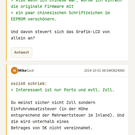
> Also wenn ich Chinese wär, würde ich einfach 
die originale Firmware mit
> ein paar chinesischen Schriftzeichen im 
EEPROM verschönern.
Und davon steuert sich das Grafik-LCD von 
allein an?
Antwort
Mike
Gast
2014-10-01 08:54
#3824060
M
oszi40 schrieb:
> Interessant ist nur Porto und evtl. Zoll.
Du meinst sicher nicht Zoll sondern 
Einfuhrumsatzsteuer (in der Höhe 

entsprechend der Mehrwertsteuer im Inland). Und 
die wird unterhalb eines 

Betrages von 5€ nicht vereinnahmt.