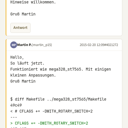
Hinweise willkommen.

Gruß Martin
Antwort
Martin P.
(martin_p15)
2015-02-20 12:09
#4021272
MP
Hallo,

So läuft jetzt.

Funktioniert wie mega328_st7565. Mit einigen 
kleinen Anpassungen.

Gruß Martin

$ diff Makefile ../mega328_st7565/Makefile

49c49

< # CFLAGS += -DWITH_ROTARY_SWITCH=2

> CFLAGS += -DWITH_ROTARY_SWITCH=2