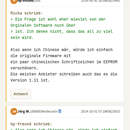
hp-freund
Gast
2014-09-30 18:58
#3823443
H
Micha schrieb:
> Die Frage ist wohl eher wieviel von der 
Orginalen Software noch über
> ist. Ich denke nicht, dass das all zu viel 
sein wird.
Also wenn ich Chinese wär, würde ich einfach 
die originale Firmware mit 

ein paar chinesischen Schriftzeichen im EEPROM 
verschönern.

Die meisten Anbieter schreiben auch das es die 
Version 1.11 ist.
Antwort
Jörg W.
(dl8dtl)
Moderator
2014-10-01 07:18
#3823910
JW
hp-freund schrieb: