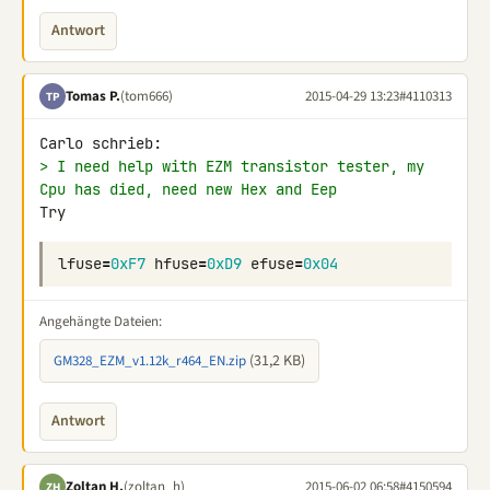
Antwort
Tomas P.
(tom666)
2015-04-29 13:23
#4110313
TP
> I need help with EZM transistor tester, my 
Cpu has died, need new Hex and Eep
Try
lfuse
=
0xF7
hfuse
=
0xD9
efuse
=
0x04
Angehängte Dateien:
(31,2 KB)
GM328_EZM_v1.12k_r464_EN.zip
Antwort
Zoltan H.
(zoltan_h)
2015-06-02 06:58
#4150594
ZH