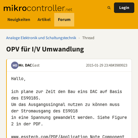
Login
Neuigkeiten
Artikel
Forum
Analoge Elektronik und Schaltungstechnik
›
Thread
OPV für I/V Umwandlung
Mr. DAC
Gast
2015-01-29 23:48
#3989923
MD
Hallo,

ich plane zur Zeit den Bau eins DAC auf Basis 
des ES9018S.

Um das Ausgangssingnal nutzen zu können muss 
der Stromausgang des ES9018 

in eine Spannung gewandelt werden. Siehe Figure 
2 in der PDF.

www.esstech.com/PDF/Application_Note_Component_