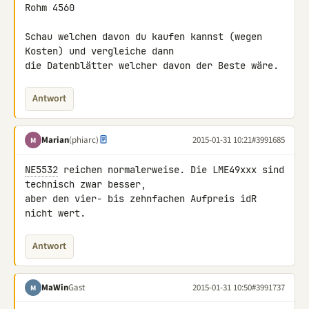
Rohm 4560

Schau welchen davon du kaufen kannst (wegen 
Kosten) und vergleiche dann 

die Datenblätter welcher davon der Beste wäre.
Antwort
Marian
(phiarc)
2015-01-31 10:21
#3991685
M
NE5532
 reichen normalerweise. Die LME49xxx sind 
technisch zwar besser, 

aber den vier- bis zehnfachen Aufpreis idR 
nicht wert.
Antwort
MaWin
Gast
2015-01-31 10:50
#3991737
M