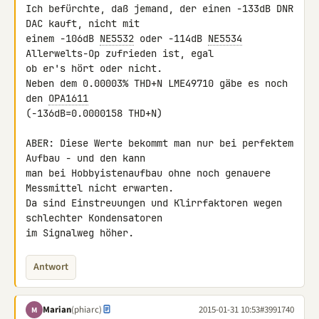
Ich befürchte, daß jemand, der einen -133dB DNR 
DAC kauft, nicht mit 

einem -106dB 
NE5532
 oder -114dB 
NE5534
Allerwelts-Op zufrieden ist, egal 

ob er's hört oder nicht.

Neben dem 0.00003% THD+N LME49710 gäbe es noch 
den 
OPA1611
(-136dB=0.0000158 THD+N)

ABER: Diese Werte bekommt man nur bei perfektem 
Aufbau - und den kann 

man bei Hobbyistenaufbau ohne noch genauere 
Messmittel nicht erwarten. 

Da sind Einstreuungen und Klirrfaktoren wegen 
schlechter Kondensatoren 

im Signalweg höher.
Antwort
Marian
(phiarc)
2015-01-31 10:53
#3991740
M