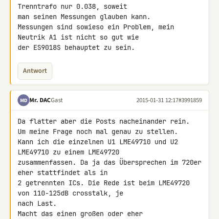
Trenntrafo nur 0.038, soweit 

man seinen Messungen glauben kann.

Messungen sind sowieso ein Problem, mein 
Neutrik A1 ist nicht so gut wie 

der ES9018S behauptet zu sein.
Antwort
Mr. DAC
Gast
2015-01-31 12:17
#3991859
MD
Da flatter aber die Posts nacheinander rein.

Um meine Frage noch mal genau zu stellen.

Kann ich die einzelnen U1 LME49710 und U2 
LME49710 zu einem LME49720 

zusammenfassen. Da ja das Übersprechen im 720er 
eher stattfindet als in 

2 getrennten ICs. Die Rede ist beim LME49720 
von 110-125dB crosstalk, je 

nach Last.

Macht das einen großen oder eher 