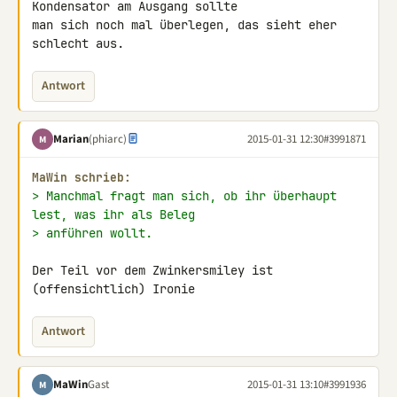
Kondensator am Ausgang sollte 

man sich noch mal überlegen, das sieht eher 
schlecht aus.
Antwort
Marian
(phiarc)
2015-01-31 12:30
#3991871
M
MaWin schrieb:
> Manchmal fragt man sich, ob ihr überhaupt 
lest, was ihr als Beleg
> anführen wollt.
Der Teil vor dem Zwinkersmiley ist 
(offensichtlich) Ironie
Antwort
MaWin
Gast
2015-01-31 13:10
#3991936
M