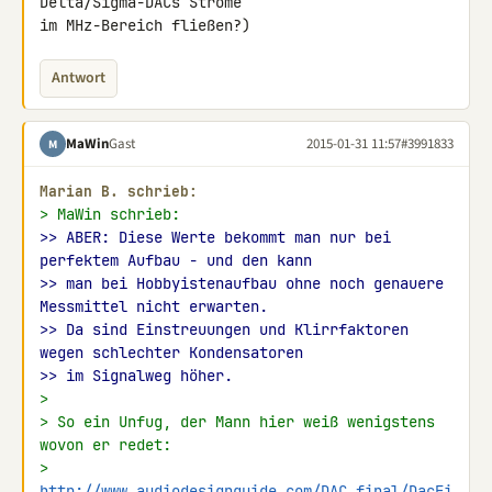
Delta/Sigma-DACs Ströme 

im MHz-Bereich fließen?)
Antwort
MaWin
Gast
2015-01-31 11:57
#3991833
M
Marian B. schrieb:
> MaWin schrieb:
>> ABER: Diese Werte bekommt man nur bei 
perfektem Aufbau - und den kann
>> man bei Hobbyistenaufbau ohne noch genauere 
Messmittel nicht erwarten.
>> Da sind Einstreuungen und Klirrfaktoren 
wegen schlechter Kondensatoren
>> im Signalweg höher.
>
> So ein Unfug, der Mann hier weiß wenigstens 
wovon er redet:
> 
http://www.audiodesignguide.com/DAC_final/DacFi