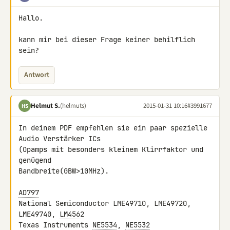
Hallo.

kann mir bei dieser Frage keiner behilflich 
sein?
Antwort
Helmut S.
(helmuts)
2015-01-31 10:16
#3991677
HS
In deinem PDF empfehlen sie ein paar spezielle 
Audio Verstärker ICs 

(Opamps mit besonders kleinem Klirrfaktor und 
genügend 

Bandbreite(GBW>10MHz).

AD797
National Semiconductor LME49710, LME49720, 
LME49740, 
LM4562
Texas Instruments 
NE5534
, 
NE5532