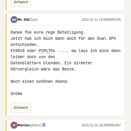
Antwort
Mr. DAC
Gast
2015-01-31 19:03
#3992376
MD
Danke füe eure rege Beteiligung.

Jetzt hab ich mich dann doch für den Dual OPV 
entschieden.

ES9018 oder 
PCM1794
 ..... da lass ich mich dann 
leider doch von den 

Datenblättern blenden. Ein direkter 
Hörvergleich wäre das Beste.

Noch einen schönen Abend.

Grüße
Antwort
Marian
(phiarc)
2015-01-31 20:20
#3992457
M