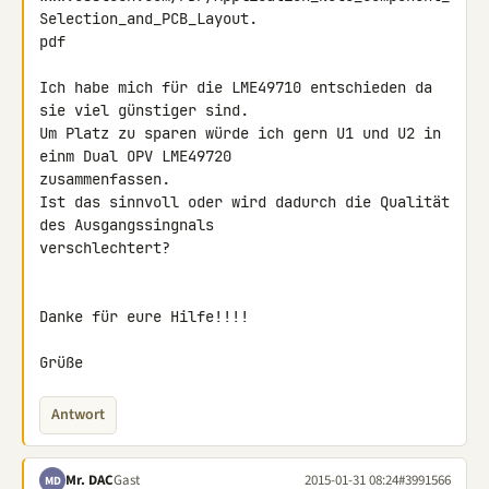
Selection_and_PCB_Layout. 

pdf

Ich habe mich für die LME49710 entschieden da 
sie viel günstiger sind.

Um Platz zu sparen würde ich gern U1 und U2 in 
einm Dual OPV LME49720 

zusammenfassen.

Ist das sinnvoll oder wird dadurch die Qualität 
des Ausgangssingnals 

verschlechtert?

Danke für eure Hilfe!!!!

Grüße
Antwort
Mr. DAC
Gast
2015-01-31 08:24
#3991566
MD