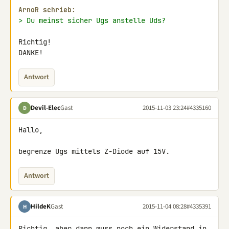
ArnoR schrieb:
> Du meinst sicher Ugs anstelle Uds?
Richtig!

DANKE!
Antwort
Devil-Elec
Gast
2015-11-03 23:24
#4335160
D
Hallo,

begrenze Ugs mittels Z-Diode auf 15V.
Antwort
HildeK
Gast
2015-11-04 08:28
#4335391
H
Richtig, aber dann muss noch ein Widerstand in 