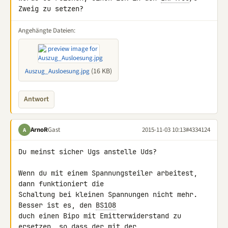
Zweig zu setzen?
Angehängte Dateien:
(16 KB)
Auszug_Ausloesung.jpg
Antwort
ArnoR
Gast
2015-11-03 10:13
#4334124
A
Du meinst sicher Ugs anstelle Uds?

Wenn du mit einem Spannungsteiler arbeitest, 
dann funktioniert die 

Schaltung bei kleinen Spannungen nicht mehr. 
Besser ist es, den 
BS108
duch einen Bipo mit Emitterwiderstand zu 
ersetzen, so dass der mit der 
