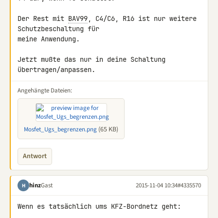
Der Rest mit 
BAV99
, C4/C6, R16 ist nur weitere 
Schutzbeschaltung für 

meine Anwendung.

Jetzt mußte das nur in deine Schaltung 
übertragen/anpassen.
Angehängte Dateien:
(65 KB)
Mosfet_Ugs_begrenzen.png
Antwort
hinz
Gast
2015-11-04 10:34
#4335570
H
Wenn es tatsächlich ums KFZ-Bordnetz geht:
