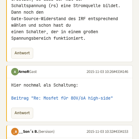
Schaltspannung (rs) eine Stromquelle bildet. 
Dann noch den 

Gate-Source-Widerstand des IRF entsprechend 
wählen und schon hast du 

einen Schalter, der in einem großen 
Spannungsbereich funktioniert.
Antwort
ArnoR
Gast
2015-11-03 10:26
#4334146
A
Hier nochmal als Schaltung:

Beitrag "Re: Mosfet für 80V/6A high-side"
Antwort
__Son´s B.
(bersison)
2015-11-03 10:32
#4334153
_B