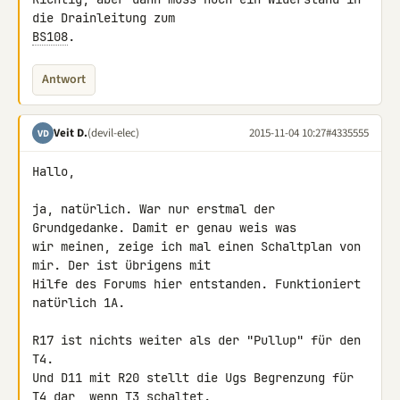
BS108
.
Antwort
Veit D.
(devil-elec)
2015-11-04 10:27
#4335555
VD
Hallo,

ja, natürlich. War nur erstmal der 
Grundgedanke. Damit er genau weis was 

wir meinen, zeige ich mal einen Schaltplan von 
mir. Der ist übrigens mit 

Hilfe des Forums hier entstanden. Funktioniert 
natürlich 1A.

R17 ist nichts weiter als der "Pullup" für den 
T4.

Und D11 mit R20 stellt die Ugs Begrenzung für 
T4 dar, wenn T3 schaltet.
