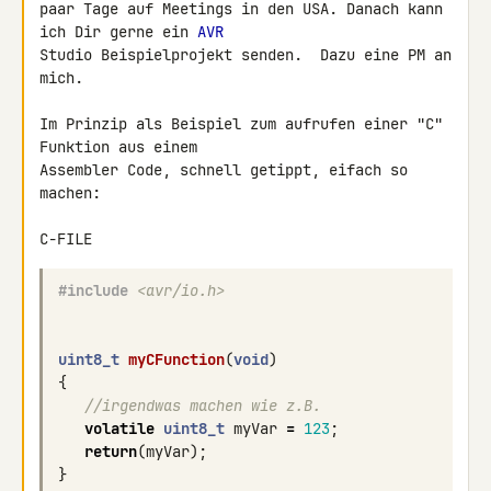
paar Tage auf Meetings in den USA. Danach kann 
ich Dir gerne ein 
AVR
Studio Beispielprojekt senden.  Dazu eine PM an 
mich.

Im Prinzip als Beispiel zum aufrufen einer "C" 
Funktion aus einem 

Assembler Code, schnell getippt, eifach so 
machen:

#include
<avr/io.h>
uint8_t
myCFunction
(
void
)
{
//irgendwas machen wie z.B.
volatile
uint8_t
myVar
=
123
;
return
(
myVar
);
}