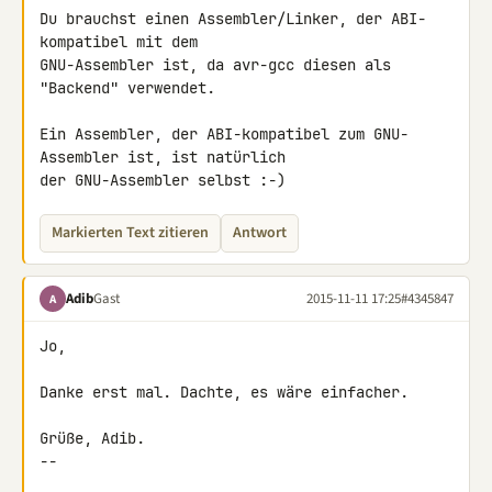
Du brauchst einen Assembler/Linker, der ABI-
kompatibel mit dem 

GNU-Assembler ist, da avr-gcc diesen als 
"Backend" verwendet.

Ein Assembler, der ABI-kompatibel zum GNU-
Assembler ist, ist natürlich 

der GNU-Assembler selbst :-)
Markierten Text zitieren
Antwort
Adib
Gast
2015-11-11 17:25
#4345847
A
Jo,

Danke erst mal. Dachte, es wäre einfacher.

Grüße, Adib.

--