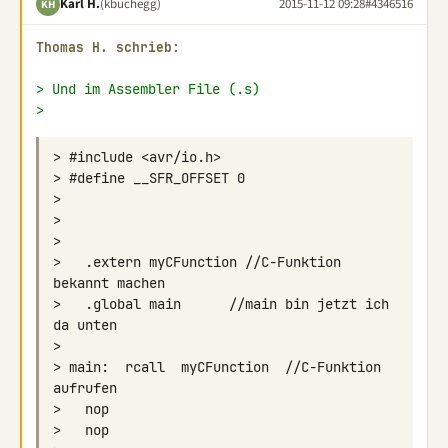
Karl H.
(kbuchegg)
2015-11-12 09:28
#4346516
KH
Thomas H. schrieb:
> Und im Assembler File (.s)
>
>   .extern myCFunction //C-Funktion 
>   .global main      //main bin jetzt ich 
> main:  rcall  myCFunction  //C-Funktion 