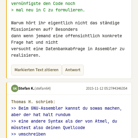
vernünfigste den Code noch
> mal neu in C zu formulieren.
Warum hört ihr eigentlich nicht das ständige 
Missionieren auf? Besonders 

dann wenn jemand eine offensichtlich konkrete 
Frage hat und nicht 

versucht eine Datenbankabfrage in Assembler zu 
realisieren.
Markierten Text zitieren
Antwort
Stefan K.
(stefan64)
2015-11-12 05:27
#4346354
SK
Thomas H. schrieb:
>> Beim GNU-Assembler kannst du sowas machen, 
aber der hat halt rundum
>> eine andere Syntax als der von Atmel, du 
müsstest also deinen Quellcode
>> umschreiben