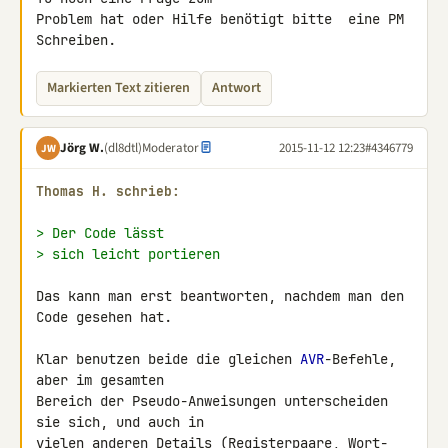
Problem hat oder Hilfe benötigt bitte  eine PM 
Schreiben.
Markierten Text zitieren
Antwort
Jörg W.
(dl8dtl)
Moderator
2015-11-12 12:23
#4346779
JW
Thomas H. schrieb:
> Der Code lässt
> sich leicht portieren
Das kann man erst beantworten, nachdem man den 
Code gesehen hat.

Klar benutzen beide die gleichen 
AVR
-Befehle, 
aber im gesamten

Bereich der Pseudo-Anweisungen unterscheiden 
sie sich, und auch in

vielen anderen Details (Registerpaare, Wort-