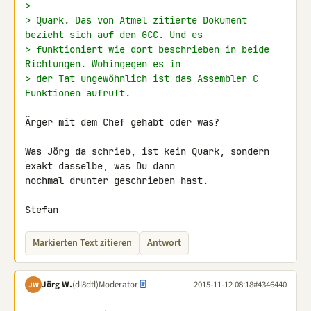
>
> Quark. Das von Atmel zitierte Dokument  
bezieht sich auf den GCC. Und es
> funktioniert wie dort beschrieben in beide 
Richtungen. Wohingegen es in
> der Tat ungewöhnlich ist das Assembler C 
Funktionen aufruft.
Ärger mit dem Chef gehabt oder was?

Was Jörg da schrieb, ist kein Quark, sondern 
exakt dasselbe, was Du dann 

nochmal drunter geschrieben hast.

Stefan
Markierten Text zitieren
Antwort
Jörg W.
(dl8dtl)
Moderator
2015-11-12 08:18
#4346440
JW