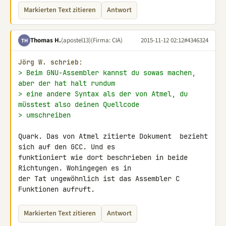
Markierten Text zitieren
Antwort
Thomas H.
(apostel13)
(Firma: CIA)
2015-11-12 02:12
#4346324
TH
Jörg W. schrieb:
> Beim GNU-Assembler kannst du sowas machen, 
aber der hat halt rundum
> eine andere Syntax als der von Atmel, du 
müsstest also deinen Quellcode
> umschreiben
Quark. Das von Atmel zitierte Dokument  bezieht 
sich auf den GCC. Und es 

funktioniert wie dort beschrieben in beide 
Richtungen. Wohingegen es in 

der Tat ungewöhnlich ist das Assembler C 
Funktionen aufruft.
Markierten Text zitieren
Antwort