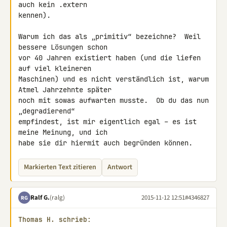
auch kein .extern

kennen).

Warum ich das als „primitiv“ bezeichne?  Weil 
bessere Lösungen schon

vor 40 Jahren existiert haben (und die liefen 
auf viel kleineren

Maschinen) und es nicht verständlich ist, warum 
Atmel Jahrzehnte später

noch mit sowas aufwarten musste.  Ob du das nun 
„degradierend“

empfindest, ist mir eigentlich egal – es ist 
meine Meinung, und ich

habe sie dir hiermit auch begründen können.
Markierten Text zitieren
Antwort
Ralf G.
(ralg)
2015-11-12 12:51
#4346827
RG
Thomas H. schrieb: