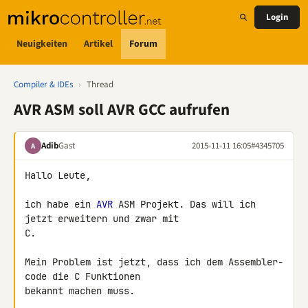
Login
Neuigkeiten
Artikel
Forum
Compiler & IDEs
›
Thread
AVR ASM soll AVR GCC aufrufen
Adib
Gast
2015-11-11 16:05
#4345705
A
Hallo Leute,

ich habe ein 
AVR
 ASM Projekt. Das will ich 
jetzt erweitern und zwar mit 

C.

Mein Problem ist jetzt, dass ich dem Assembler-
code die C Funktionen 

bekannt machen muss.
