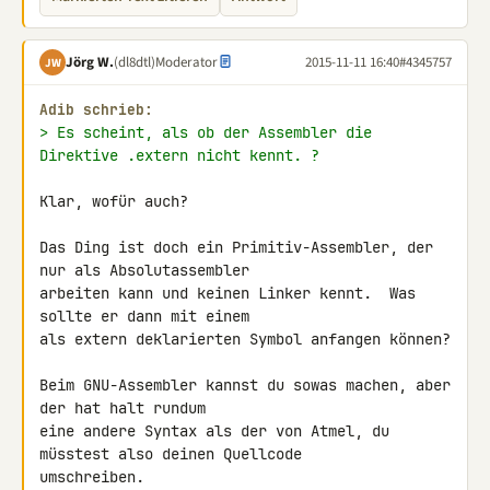
Jörg W.
(dl8dtl)
Moderator
2015-11-11 16:40
#4345757
JW
Adib schrieb:
> Es scheint, als ob der Assembler die 
Direktive .extern nicht kennt. ?
Klar, wofür auch?

Das Ding ist doch ein Primitiv-Assembler, der 
nur als Absolutassembler

arbeiten kann und keinen Linker kennt.  Was 
sollte er dann mit einem

als extern deklarierten Symbol anfangen können?

Beim GNU-Assembler kannst du sowas machen, aber 
der hat halt rundum

eine andere Syntax als der von Atmel, du 
müsstest also deinen Quellcode

umschreiben.