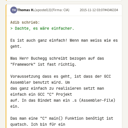
Thomas H.
(apostel13)
(Firma: CIA)
2015-11-12 03:07
#4346334
TH
Adib schrieb:
> Dachte, es wäre einfacher.
Es ist auch ganz einfach! Wenn man weiss wie es 
geht.

Was Herr Buchegg schreibt bezogen auf das 
"Framework" ist fast richtig.

Voraussetzung dass es geht, ist dass der GCC 
Assembler benutzt wird. Um 

das ganz einfach zu realisieren setzt man 
einfach ein GCC "C" Projekt 

auf. In das Bindet man ein .s (Assembler-File) 
ein.

Das man eine "C" main() Funktion benötigt ist 
quatsch. Ich bin für ein 
