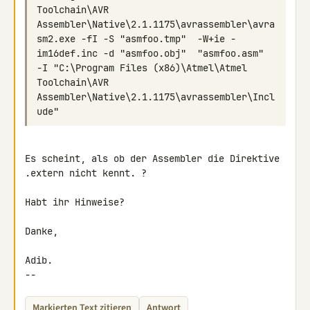
Toolchain\AVR 
Assembler\Native\2.1.1175\avrassembler\avra
sm2.exe -fI -S "asmfoo.tmp"  -W+ie -
im16def.inc -d "asmfoo.obj"  "asmfoo.asm"  
-I "C:\Program Files (x86)\Atmel\Atmel 
Toolchain\AVR 
Assembler\Native\2.1.1175\avrassembler\Incl
Es scheint, als ob der Assembler die Direktive 
.extern nicht kennt. ?

Habt ihr Hinweise?

Danke,

Adib.

--
Markierten Text zitieren
Antwort