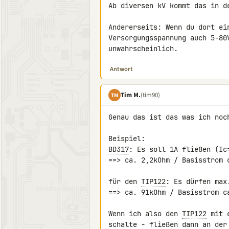
Ab diversen kV kommt das in de
Andererseits: Wenn du dort ei
Versorgungsspannung auch 5-80
unwahrscheinlich.
Antwort
Tim M.
(tim90)
TM
Genau das ist das was ich noch
BD317
: Es soll 1A fließen (Ic=
==> ca. 2,2kOhm / Basisstrom c
für den 
TIP122
: Es dürfen max
==> ca. 91kOhm / Basisstrom ca
Wenn ich also den 
TIP122
 mit 
schalte - fließen dann an der