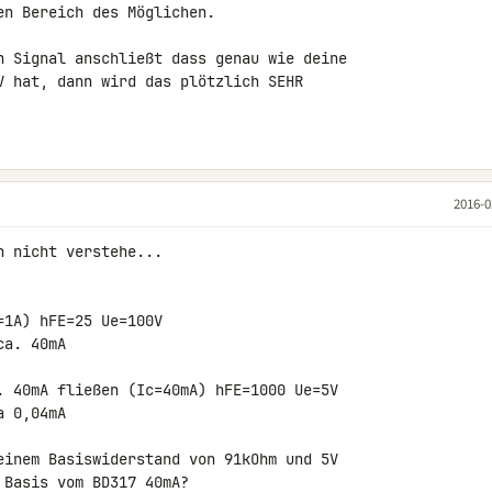
n Bereich des Möglichen.

n Signal anschließt dass genau wie deine 

V hat, dann wird das plötzlich SEHR 

2016-0
 nicht verstehe...

1A) hFE=25 Ue=100V

a. 40mA

. 40mA fließen (Ic=40mA) hFE=1000 Ue=5V

 0,04mA

einem Basiswiderstand von 91kOhm und 5V 

 Basis vom 
BD317
 40mA?
