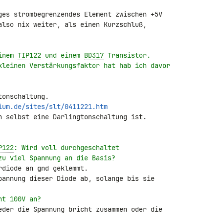
ges strombegrenzendes Element zwischen +5V 

also nix weiter, als einen Kurzschluß, 

inem 
TIP122
 und einem 
BD317
 Transistor.
kleinen Verstärkungsfaktor hat hab ich davor
ium.de/sites/slt/0411221.htm
n selbst eine Darlingtonschaltung ist.

P122
: Wird voll durchgeschaltet
zu viel Spannung an die Basis?
diode an gnd geklemmt.

pannung dieser Diode ab, solange bis sie 

ht 100V an?
eder die Spannung bricht zusammen oder die 
