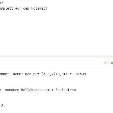
?

mplett auf dem Holzweg?

2016-0
chnet, kommt man auf (5-0,7)/0,04A = 107500 

m, sondern Kollektorstrom + Basisstrom 



2:
