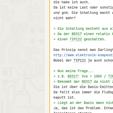
die habe ich auch.

Da ist keine Last oder sonsti
und gnd. Die Schaltung macht 
nicht wahr?

> Die Schaltung besteht aus e
> Da der 
BD317
 einen relativ 
> einen 
TIP122
 geschalten.
http://www.elektronik-kompend
Wobei der 
TIP122
 ja auch scho
> Nun meine Frage...
> z.B. 
BD317
: Vce = 100V / 
TI
> Bekommt der 
BD317
 da nicht 
Die ist über die Basis-Emitter
Da fallt also immer die Flußs
> Liegt an der Basis dann nic
Ja, das ist das Problem. Entw