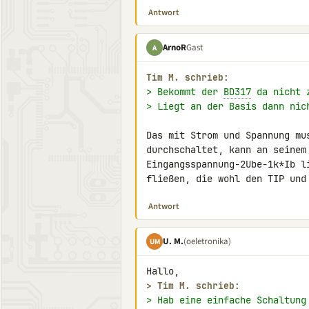
Antwort
ArnoR
Gast
A
Tim M. schrieb:
> Bekommt der 
BD317
 da nicht 
> Liegt an der Basis dann nic
Das mit Strom und Spannung mu
durchschaltet, kann an seinem
Eingangsspannung-2Ube-1k*Ib l
fließen, die wohl den TIP und
Antwort
U. M.
(oeletronika)
UM
> 
Tim M. schrieb:
> Hab eine einfache Schaltung