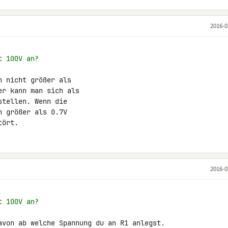
2016-0
t 100V an?
 nicht größer als

r kann man sich als

tellen. Wenn die

 größer als 0.7V

tört.
2016-0
t 100V an?
avon ab welche Spannung du an R1 anlegst. 
