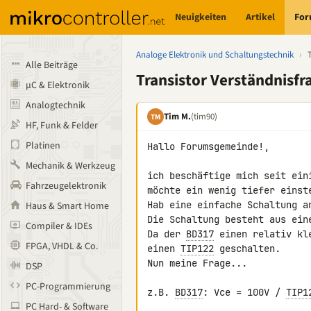
Neuigkeiten
Artikel
Fo
Analoge Elektronik und Schaltungstechnik
›
Alle Beiträge
Transistor Verständnisfr
µC & Elektronik
Analogtechnik
Tim M.
(tim90)
TM
HF, Funk & Felder
Platinen
Hallo Forumsgemeinde!,

Mechanik & Werkzeug
ich beschäftige mich seit ein
Fahrzeugelektronik
möchte ein wenig tiefer einste
Hab eine einfache Schaltung a
Haus & Smart Home
Die Schaltung besteht aus ein
Compiler & IDEs
Da der 
BD317
 einen relativ kl
FPGA, VHDL & Co.
einen 
TIP122
 geschalten.

Nun meine Frage...

DSP
PC-Programmierung
z.B. 
BD317
: Vce = 100V / 
TIP1
PC Hard- & Software