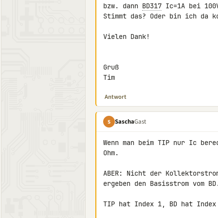
bzw. dann 
BD317
 Ic=1A bei 100V
Stimmt das? Oder bin ich da ko
Vielen Dank!

Gruß

Tim
Antwort
Sascha
Gast
S
Wenn man beim TIP nur Ic bere
Ohm.

ABER: Nicht der Kollektorstro
ergeben den Basisstrom vom BD.
TIP hat Index 1, BD hat Index 