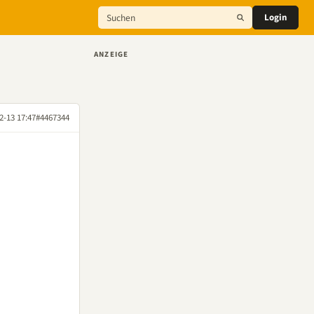
Login
ANZEIGE
2-13 17:47
#4467344