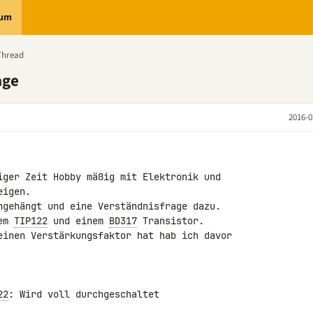
rum
Thread
age
2016-0
iger Zeit Hobby mäßig mit Elektronik und 

igen.

ngehängt und eine Verständnisfrage dazu.

em 
TIP122
 und einem 
BD317
 Transistor.

einen Verstärkungsfaktor hat hab ich davor 

22
: Wird voll durchgeschaltet
