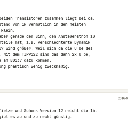
beiden Transistoren zusammen liegt bei ca. 

stand von 1k vermutlich in den meisten 

klein.

aber gerade den Sinn, den Ansteuerstrom zu 

hteile hat, z.B. verschlechterte Dynamik 

17
 wird größer, weil sich da die U_be des 

. Mit dem TIPP122 sind das dann 2x U_be, 

e am 
BD137
 dazu kommen.

ung praktisch wenig zweckmäßig.

2016-0
Tietze und Schenk Version 12 reicht die 14. 

gibt es ab und zu recht günstig.