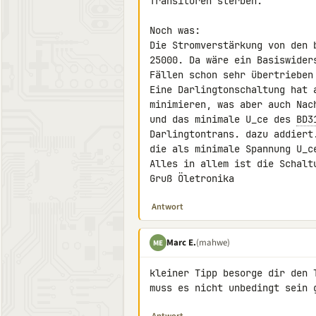
Transitoren sterben.

Noch was:

Die Stromverstärkung von den 
25000. Da wäre ein Basiswider
Fällen schon sehr übertrieben 
Eine Darlingtonschaltung hat 
minimieren, was aber auch Nac
und das minimale U_ce des 
BD3
Darlingtontrans. dazu addiert
die als minimale Spannung U_c
Alles in allem ist die Schalt
Gruß Öletronika
Antwort
Marc E.
(mahwe)
ME
kleiner Tipp besorge dir den 
muss es nicht unbedingt sein 