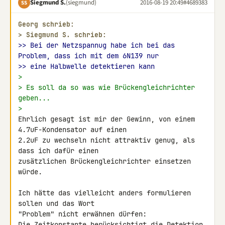
Siegmund S.
(siegmund)
2016-08-19 20:49
#4689383
SS
Georg schrieb:
> 
Siegmund S. schrieb:
>> Bei der Netzspannug habe ich bei das 
Problem, dass ich mit dem 6N139 nur
>> eine Halbwelle detektieren kann
>
> Es soll da so was wie Brückengleichrichter 
geben...
>
Ehrlich gesagt ist mir der Gewinn, von einem 
4.7uF-Kondensator auf einen 

2.2uF zu wechseln nicht attraktiv genug, als 
dass ich dafür einen 

zusätzlichen Brückengleichrichter einsetzen 
würde.

Ich hätte das vielleicht anders formulieren 
sollen und das Wort 

"Problem" nicht erwähnen dürfen:

Die Zeitkonstante berücksichtigt die Detektion 