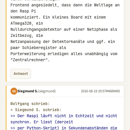
Frontend angesiedelt, dass dann die Weltlage an 
den Rasp Pi 

kommuniziert. Ein kleines Board mit einem 
ATmega328, ein 

Nulldurchgangsdetektor auf einer Netzphase als 
Zeitbezug, die 

Netzanpassung der Detektorkanäle und ggf. ein 
paar Schieberegister als 

Porterweiterung erledigen alles unabhängig vom 
"Zentralrechner".
Antwort
Siegmund S.
(siegmund)
2016-08-19 20:57
#4689400
SS
Wolfgang schrieb:
> 
Siegmund S. schrieb:
>> Der Raspi läuft nicht in Echtzeit und nicht 
synchron. Er liest (derzeit
>> per Python-Skript) in Sekundenabständen die 