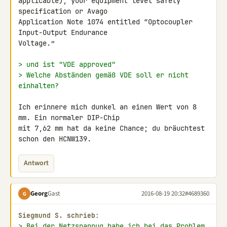
applicable), your equipment level safety 
specification or Avago 

Application Note 1074 entitled “Optocoupler 
Input-Output Endurance 

Voltage.”

> und ist "VDE approved"
> Welche Abständen gemäß VDE soll er nicht 
einhalten?
Ich erinnere mich dunkel an einen Wert von 8 
mm. Ein normaler DIP-Chip 

mit 7,62 mm hat da keine Chance; du bräuchtest 
schon den HCNW139.
Antwort
Georg
Gast
2016-08-19 20:32
#4689360
G
Siegmund S. schrieb:
> Bei der Netzspannug habe ich bei das Problem, 