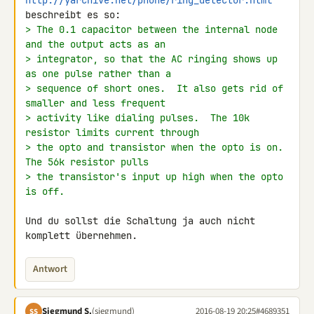
http://yarchive.net/phone/ring_detector.html
> The 0.1 capacitor between the internal node 
and the output acts as an
> integrator, so that the AC ringing shows up 
as one pulse rather than a
> sequence of short ones.  It also gets rid of 
smaller and less frequent
> activity like dialing pulses.  The 10k 
resistor limits current through
> the opto and transistor when the opto is on.  
The 56k resistor pulls
> the transistor's input up high when the opto 
is off.
Und du sollst die Schaltung ja auch nicht 
komplett übernehmen.
Antwort
Siegmund S.
(siegmund)
2016-08-19 20:25
#4689351
SS