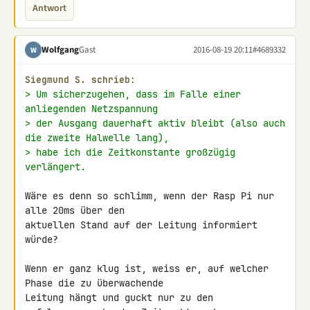
Antwort
Wolfgang
Gast
2016-08-19 20:11
#4689332
W
Siegmund S. schrieb:
> Um sicherzugehen, dass im Falle einer 
anliegenden Netzspannung
> der Ausgang dauerhaft aktiv bleibt (also auch 
die zweite Halwelle lang),
> habe ich die Zeitkonstante großzügig 
verlängert.
Wäre es denn so schlimm, wenn der Rasp Pi nur 
alle 20ms über den 

aktuellen Stand auf der Leitung informiert 
würde?

Wenn er ganz klug ist, weiss er, auf welcher 
Phase die zu überwachende 

Leitung hängt und guckt nur zu den 