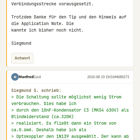
Verbindungsstrecke vorausgesetzt.

Trotzdem Danke für den Tip und den Hinweis auf 
die Application Note. Die 

kannte ich bisher noch nicht.

Siegmund
Antwort
Manfred
Gast
2016-08-19 19:01
#4689273
M
Siegmund S. schrieb:
> Die Schaltung sollte möglichst wenig Strom 
verbrauchen. Dies habe ich
> durch den 10nF-Kondensator C3 (MKS4 630V) als 
Blindwiderstand (ca.320K)
> realisiert. Es fließt dann ein Strom von 
ca.0.6mA. Deshalb habe ich als
> Optokoppler den 
1N139
 ausgewählt. Der kann ab 