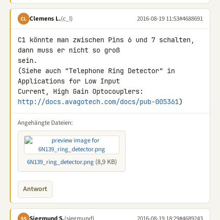
Clemens L.
(c_l)
2016-08-19 11:53
#4688691
CL
C1 könnte man zwischen Pins 6 und 7 schalten, 
dann muss er nicht so groß 

sein.

(Siehe auch "Telephone Ring Detector" in 
Applications for Low Input 

http://docs.avagotech.com/docs/pub-005361
)
Angehängte Dateien:
(8,9 KB)
6N139_ring_detector.png
Antwort
Siegmund S.
(siegmund)
2016-08-19 18:29
#4689243
SS