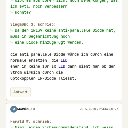
> Gibt es aus Eurer Sicht noch Bemerkungen, was 
ich evtl. noch verbessern
> könnte?
Siegmund S. schrieb:
> Da der 
1N139
 keine anti-parallele Diode hat, 
muss in Gegenrichtung noch
> eine Diode hinzugefügt werden.
die anti parallele Diode würde ich durch eine 
normale ersetzen, die 
LED
eher in Reihe zur IR 
LED
 dann sieht man ob der 
Strom wirkich durch die 

Optokoppler IR-Diode fliesst.
Antwort
MaWin
Gast
2016-08-18 21:51
#4688127
M
Harald W. schrieb:
> Nimm  einen Sicherungswiderstand. Ich weiss 