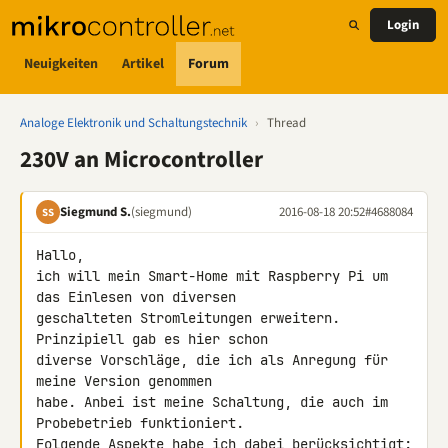
Login
Neuigkeiten
Artikel
Forum
Analoge Elektronik und Schaltungstechnik
›
Thread
230V an Microcontroller
Siegmund S.
(siegmund)
2016-08-18 20:52
#4688084
SS
Hallo,

ich will mein Smart-Home mit Raspberry Pi um 
das Einlesen von diversen 

geschalteten Stromleitungen erweitern. 
Prinzipiell gab es hier schon 

diverse Vorschläge, die ich als Anregung für 
meine Version genommen 

habe. Anbei ist meine Schaltung, die auch im 
Probebetrieb funktioniert. 

Folgende Aspekte habe ich dabei berücksichtigt:
