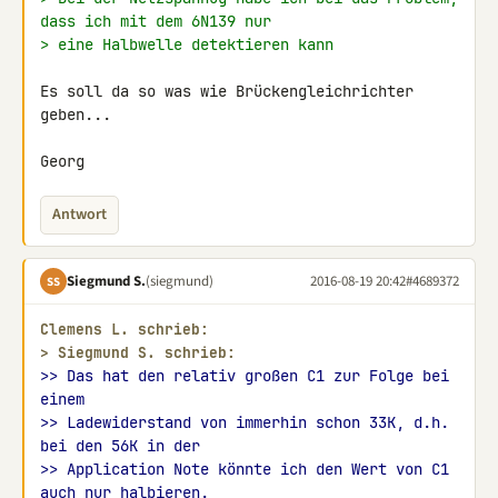
dass ich mit dem 6N139 nur
> eine Halbwelle detektieren kann
Es soll da so was wie Brückengleichrichter 
geben...

Georg
Antwort
Siegmund S.
(siegmund)
2016-08-19 20:42
#4689372
SS
Clemens L. schrieb:
> 
Siegmund S. schrieb:
>> Das hat den relativ großen C1 zur Folge bei 
einem
>> Ladewiderstand von immerhin schon 33K, d.h. 
bei den 56K in der
>> Application Note könnte ich den Wert von C1 
auch nur halbieren.