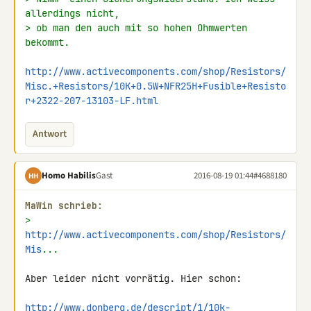
allerdings nicht,
> ob man den auch mit so hohen Ohmwerten 
bekommt.
http://www.activecomponents.com/shop/Resistors/
Misc.+Resistors/10K+0.5W+NFR25H+Fusible+Resisto
r+2322-207-13103-LF.html
Antwort
Homo Habilis
Gast
2016-08-19 01:44
#4688180
HH
MaWin schrieb:
> 
http://www.activecomponents.com/shop/Resistors/
Mis
...
Aber leider nicht vorrätig. Hier schon:

http://www.donberg.de/descript/1/10k-