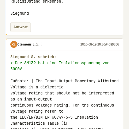
Relaiszustand erkennen.

Siegmund
Antwort
Clemens L.
(c_l)
2016-08-19 20:30
#4689356
CL
Siegmund S. schrieb:
> Der 6N139 hat eine Isolationsspannung von 
5000V
Fußnote: † The Input-Output Momentary Withstand 
Voltage is a dielectric 

voltage rating that should not be interpreted 
as an input-output 

continuous voltage rating. For the continuous 
voltage rating refer to 

the IEC/EN/DIN EN 60747-5-5 Insulation 
Characteristics Table (if 
