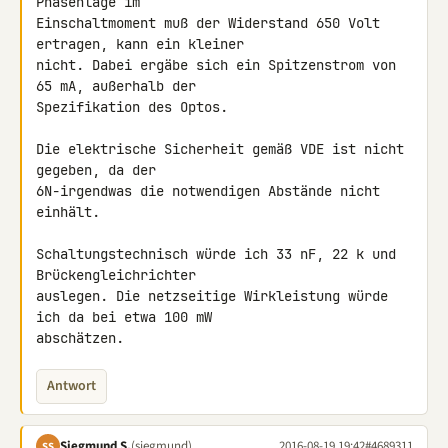
Phasenlage im 

Einschaltmoment muß der Widerstand 650 Volt 
ertragen, kann ein kleiner 

nicht. Dabei ergäbe sich ein Spitzenstrom von 
65 mA, außerhalb der 

Spezifikation des Optos.

Die elektrische Sicherheit gemäß VDE ist nicht 
gegeben, da der 

6N-irgendwas die notwendigen Abstände nicht 
einhält.

Schaltungstechnisch würde ich 33 nF, 22 k und 
Brückengleichrichter 

auslegen. Die netzseitige Wirkleistung würde 
ich da bei etwa 100 mW 

abschätzen.
Antwort
Siegmund S.
(siegmund)
2016-08-19 19:42
#4689311
SS