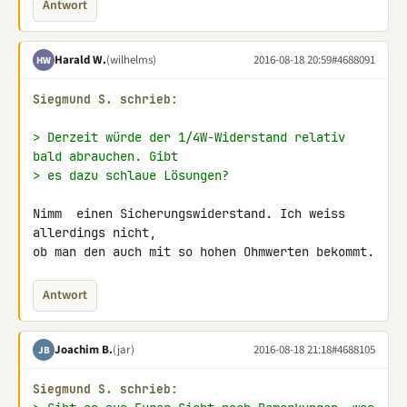
Antwort
Harald W.
(wilhelms)
2016-08-18 20:59
#4688091
HW
Siegmund S. schrieb:
> Derzeit würde der 1/4W-Widerstand relativ 
bald abrauchen. Gibt
> es dazu schlaue Lösungen?
Nimm  einen Sicherungswiderstand. Ich weiss 
allerdings nicht,

ob man den auch mit so hohen Ohmwerten bekommt.
Antwort
Joachim B.
(jar)
2016-08-18 21:18
#4688105
JB
Siegmund S. schrieb: