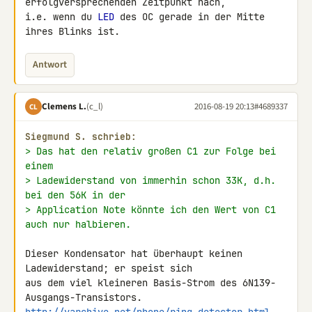
erfolgversprechenden Zeitpunkt nach, 

i.e. wenn du 
LED
 des OC gerade in der Mitte 
ihres Blinks ist.
Antwort
Clemens L.
(c_l)
2016-08-19 20:13
#4689337
CL
Siegmund S. schrieb:
> Das hat den relativ großen C1 zur Folge bei 
einem
> Ladewiderstand von immerhin schon 33K, d.h. 
bei den 56K in der
> Application Note könnte ich den Wert von C1 
auch nur halbieren.
Dieser Kondensator hat überhaupt keinen 
Ladewiderstand; er speist sich 

aus dem viel kleineren Basis-Strom des 6N139-