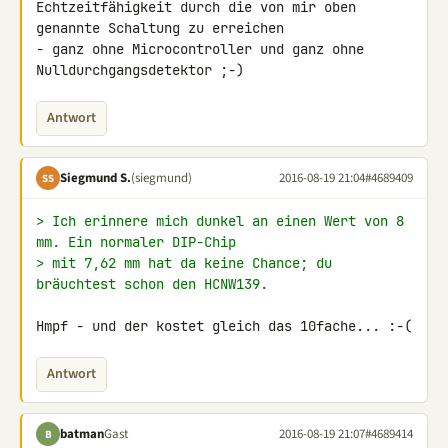
Echtzeitfähigkeit durch die von mir oben 
genannte Schaltung zu erreichen 

- ganz ohne Microcontroller und ganz ohne 
Nulldurchgangsdetektor ;-)
Antwort
Siegmund S.
(siegmund)
2016-08-19 21:04
#4689409
SS
> Ich erinnere mich dunkel an einen Wert von 8 
mm. Ein normaler DIP-Chip
> mit 7,62 mm hat da keine Chance; du 
bräuchtest schon den HCNW139.
Hmpf - und der kostet gleich das 10fache... :-(
Antwort
batman
Gast
2016-08-19 21:07
#4689414
B