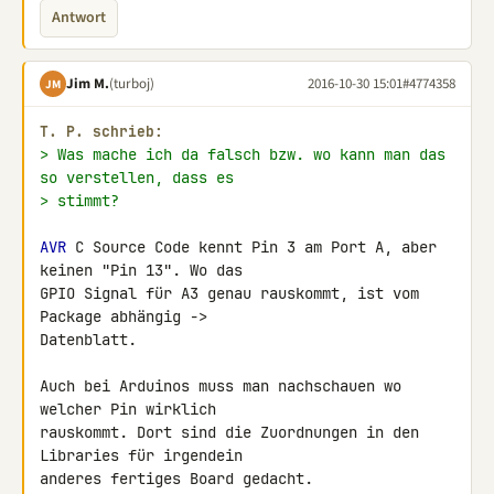
Antwort
Jim M.
(turboj)
2016-10-30 15:01
#4774358
JM
T. P. schrieb:
> Was mache ich da falsch bzw. wo kann man das 
so verstellen, dass es
> stimmt?
AVR
 C Source Code kennt Pin 3 am Port A, aber 
keinen "Pin 13". Wo das 

GPIO Signal für A3 genau rauskommt, ist vom 
Package abhängig -> 

Datenblatt.

Auch bei Arduinos muss man nachschauen wo 
welcher Pin wirklich 

rauskommt. Dort sind die Zuordnungen in den 
Libraries für irgendein 

anderes fertiges Board gedacht.