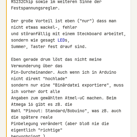
RS232Chip sowie im weiteren Sinne der 
Festspannungsregler.

Der große Vorteil ist eben ("nur") dass man 
nicht etwas wackel-, fehler 

und störanfällig mit einem Steckboard arbeitet, 
sondern wie gesagt 
LED
s, 

Summer, Taster fest drauf sind.

Eben gerade drum löst das nicht meine 
Verwunderung über das 

Pin-Durcheinander. Auch wenn ich in Arduino 
nicht direkt "hochlade" 

sondern nur eine "Binärdatei exportiere", muss 
ich vorher dort alle 

Angaben zum gewählten Atmel-uC machen. Beim 
Atmega 16 gibt es zB. die 

Wahl "Pinout: Standard/Bobuino", was zB. auch 
die spätere reale 

Pinbelegung verändert (aber bloß nie die 
eigentlich "richtige" 

hervorbringt.)
