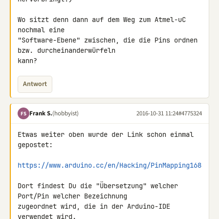
Wo sitzt denn dann auf dem Weg zum Atmel-uC 
nochmal eine 

"Software-Ebene" zwischen, die die Pins ordnen 
bzw. durcheinanderwürfeln 

kann?
Antwort
Frank S.
(hobbyist)
2016-10-31 11:24
#4775324
FS
Etwas weiter oben wurde der Link schon einmal 
gepostet:

https://www.arduino.cc/en/Hacking/PinMapping168
Dort findest Du die "Übersetzung" welcher 
Port/Pin welcher Bezeichnung 

zugeordnet wird, die in der Arduino-IDE 
verwendet wird.
