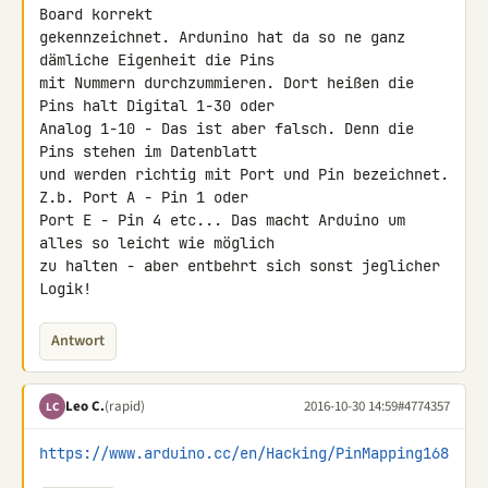
Board korrekt 

gekennzeichnet. Ardunino hat da so ne ganz 
dämliche Eigenheit die Pins 

mit Nummern durchzummieren. Dort heißen die 
Pins halt Digital 1-30 oder 

Analog 1-10 - Das ist aber falsch. Denn die 
Pins stehen im Datenblatt 

und werden richtig mit Port und Pin bezeichnet. 
Z.b. Port A - Pin 1 oder 

Port E - Pin 4 etc... Das macht Arduino um 
alles so leicht wie möglich 

zu halten - aber entbehrt sich sonst jeglicher 
Logik!
Antwort
Leo C.
(rapid)
2016-10-30 14:59
#4774357
LC
https://www.arduino.cc/en/Hacking/PinMapping168