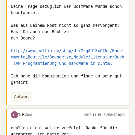
Deine Frage bezüglich der Software wurde schon 
beantwortet.

Was aus Deinem Post nicht so ganz hervorgeht: 
Hast Du auch das Buch zu 

dem Board?

http://www.pollin.de/shop/dt/Mzg3OTExOTk-/Bauel
emente_Bauteile/Bausaetze_Module/Literatur/Buch
_AVR_Programmierung_und_Hardware_in_C.html
Ich habe die Kombination und finde es sehr gut 
gemacht.
Antwort
T. P.
Gast
2016-11-15 13:36
#4793626
TP
neulich nicht weiter verfolgt. Danke für die 
Antworten. Ich hatte vor 
