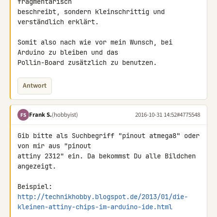
fragmentarisch 

beschreibt, sondern kleinschrittig und 
verständlich erklärt.

Somit also nach wie vor mein Wunsch, bei 
Arduino zu bleiben und das 

Pollin-Board zusätzlich zu benutzen.
Antwort
Frank S.
(hobbyist)
2016-10-31 14:52
#4775548
FS
Gib bitte als Suchbegriff "pinout atmega8" oder 
von mir aus "pinout 

attiny 2312" ein. Da bekommst Du alle Bildchen 
angezeigt.

http://technikhobby.blogspot.de/2013/01/die-
kleinen-attiny-chips-im-arduino-ide.html