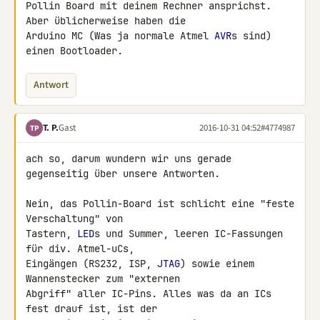
Pollin Board mit deinem Rechner ansprichst. 
Aber üblicherweise haben die 

Arduino MC (Was ja normale Atmel 
AVR
s sind) 
einen Bootloader.
Antwort
T. P.
Gast
2016-10-31 04:52
#4774987
TP
ach so, darum wundern wir uns gerade 
gegenseitig über unsere Antworten.

Nein, das Pollin-Board ist schlicht eine "feste 
Verschaltung" von 

Tastern, 
LED
s und Summer, leeren IC-Fassungen 
für div. Atmel-uCs, 

Eingängen (RS232, ISP, 
JTAG
) sowie einem 
Wannenstecker zum "externen 

Abgriff" aller IC-Pins. Alles was da an ICs 
fest drauf ist, ist der 
