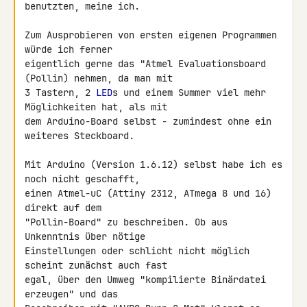
benutzten, meine ich.

Zum Ausprobieren von ersten eigenen Programmen 
würde ich ferner 

eigentlich gerne das "Atmel Evaluationsboard 
(Pollin) nehmen, da man mit 

3 Tastern, 2 
LED
s und einem Summer viel mehr 
Möglichkeiten hat, als mit 

dem Arduino-Board selbst - zumindest ohne ein 
weiteres Steckboard.

Mit Arduino (Version 1.6.12) selbst habe ich es 
noch nicht geschafft, 

einen Atmel-uC (Attiny 2312, ATmega 8 und 16) 
direkt auf dem 

"Pollin-Board" zu beschreiben. Ob aus  
Unkenntnis über nötige 

Einstellungen oder schlicht nicht möglich 
scheint zunächst auch fast 

egal, über den Umweg "kompilierte Binärdatei 
erzeugen" und das 
