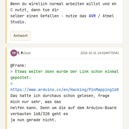
Wenn du wirklich normal arbeiten willst und eh 
C nutzt, dann tue dir 

selber einen Gefallen - nutze das 
AVR
 / Atmel 
Studio.
Antwort
T. P.
Gast
2016-10-31 14:41
#4775541
TP
> Etwas weiter oben wurde der Link schon einmal 
gepostet:
> 
https://www.arduino.cc/en/Hacking/PinMapping168
Das hatte ich durchaus schon gelesen, frage 
mich nur sehr, was das 

helfen kann. Denn um die auf dem Arduino-Board 
verbauten 168/328 geht es 

ja nun gerade nicht.
