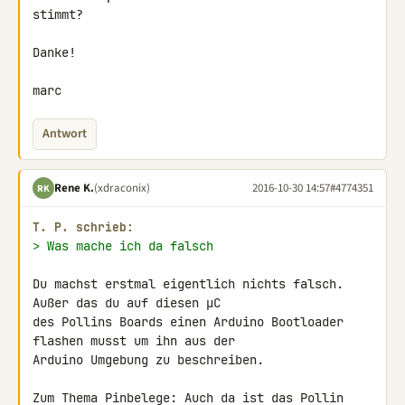
stimmt?

Danke!

marc
Antwort
Rene K.
(xdraconix)
2016-10-30 14:57
#4774351
RK
T. P. schrieb:
> Was mache ich da falsch
Du machst erstmal eigentlich nichts falsch. 
Außer das du auf diesen µC 

des Pollins Boards einen Arduino Bootloader 
flashen musst um ihn aus der 

Arduino Umgebung zu beschreiben.

Zum Thema Pinbelege: Auch da ist das Pollin 