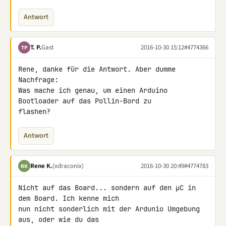
Antwort
T. P.
Gast
2016-10-30 15:12
#4774366
TP
Rene, danke für die Antwort. Aber dumme 
Nachfrage:

Was mache ich genau, um einen Arduino 
Bootloader auf das Pollin-Bord zu 

flashen?
Antwort
Rene K.
(xdraconix)
2016-10-30 20:49
#4774783
RK
Nicht auf das Board... sondern auf den µC in 
dem Board. Ich kenne mich 

nun nicht sonderlich mit der Ardunio Umgebung 
aus, oder wie du das 
