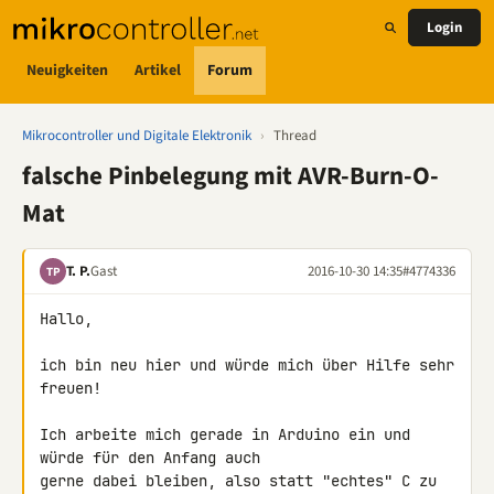
Login
Neuigkeiten
Artikel
Forum
Mikrocontroller und Digitale Elektronik
›
Thread
falsche Pinbelegung mit AVR-Burn-O-
Mat
T. P.
Gast
2016-10-30 14:35
#4774336
TP
Hallo,

ich bin neu hier und würde mich über Hilfe sehr 
freuen!

Ich arbeite mich gerade in Arduino ein und 
würde für den Anfang auch 

gerne dabei bleiben, also statt "echtes" C zu 