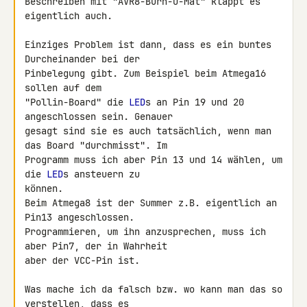
Beschreiben mit "AVR8-Burn-O-Mat" klappt es 
eigentlich auch.

Einziges Problem ist dann, dass es ein buntes 
Durcheinander bei der 

Pinbelegung gibt. Zum Beispiel beim Atmega16 
sollen auf dem 

"Pollin-Board" die 
LED
s an Pin 19 und 20 
angeschlossen sein. Genauer 

gesagt sind sie es auch tatsächlich, wenn man 
das Board "durchmisst". Im 

Programm muss ich aber Pin 13 und 14 wählen, um 
die 
LED
s ansteuern zu 

können.

Beim Atmega8 ist der Summer z.B. eigentlich an 
Pin13 angeschlossen. 

Programmieren, um ihn anzusprechen, muss ich 
aber Pin7, der in Wahrheit 

aber der VCC-Pin ist.

Was mache ich da falsch bzw. wo kann man das so 
verstellen, dass es 
