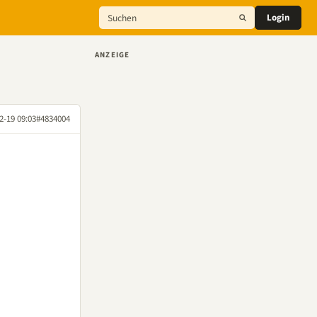
Login
ANZEIGE
2-19 09:03
#4834004