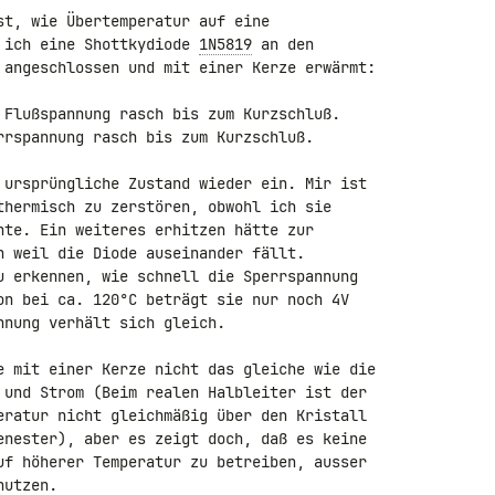
st, wie Übertemperatur auf eine 

 ich eine Shottkydiode 
1N5819
 an den 

 angeschlossen und mit einer Kerze erwärmt:

 Flußspannung rasch bis zum Kurzschluß.

rrspannung rasch bis zum Kurzschluß.

 ursprüngliche Zustand wieder ein. Mir ist 

thermisch zu zerstören, obwohl ich sie 

nte. Ein weiteres erhitzen hätte zur 

h weil die Diode auseinander fällt.

u erkennen, wie schnell die Sperrspannung 

on bei ca. 120°C beträgt sie nur noch 4V 

nung verhält sich gleich.

e mit einer Kerze nicht das gleiche wie die 

 und Strom (Beim realen Halbleiter ist der 

eratur nicht gleichmäßig über den Kristall 

enester), aber es zeigt doch, daß es keine 

uf höherer Temperatur zu betreiben, ausser 

utzen.
