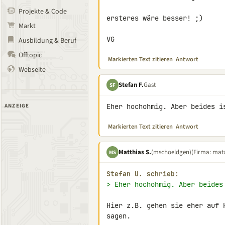
Projekte & Code
ersteres wäre besser! ;)

Markt
VG
Ausbildung & Beruf
Offtopic
Markierten Text zitieren
Antwort
Webseite
Stefan F.
Gast
SF
ANZEIGE
Eher hochohmig. Aber beides i
Markierten Text zitieren
Antwort
Matthias S.
(mschoeldgen)
(Firma: matz
MS
Stefan U. schrieb:
> Eher hochohmig. Aber beides
Hier z.B. gehen sie eher auf 
sagen.