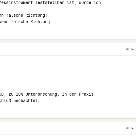
Messinstrument feststellbar ist, würde ich 

n falsche Richtung!

wenn falsche Richtung!
2016-1
uß, zu 20% Unterbrechung. In der Praxis 

chluß beobachtet.
2016-1