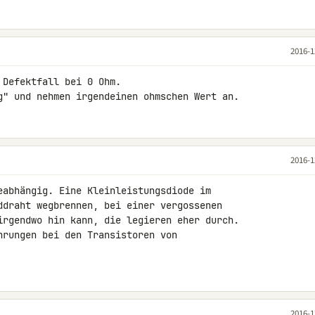
2016-1
Defektfall bei 0 Ohm.

g" und nehmen irgendeinen ohmschen Wert an.
2016-1
eabhängig. Eine Kleinleistungsdiode im 

ddraht wegbrennen, bei einer vergossenen 

irgendwo hin kann, die legieren eher durch. 

hrungen bei den Transistoren von 

2016-1