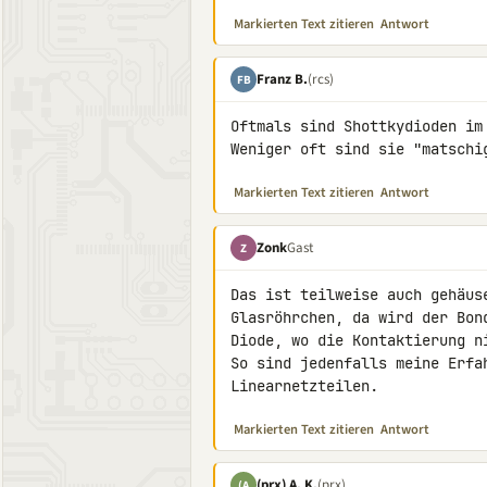
Markierten Text zitieren
Antwort
Franz B.
(rcs)
FB
Oftmals sind Shottkydioden im 
Weniger oft sind sie "matschi
Markierten Text zitieren
Antwort
Zonk
Gast
Z
Das ist teilweise auch gehäus
Glasröhrchen, da wird der Bon
Diode, wo die Kontaktierung n
So sind jedenfalls meine Erfa
Linearnetzteilen.
Markierten Text zitieren
Antwort
(prx) A. K.
(prx)
(A