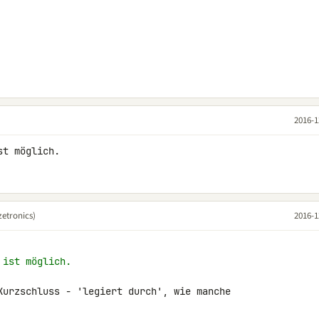
2016-1
st möglich.
etronics)
2016-1
 ist möglich.
Kurzschluss - 'legiert durch', wie manche 
