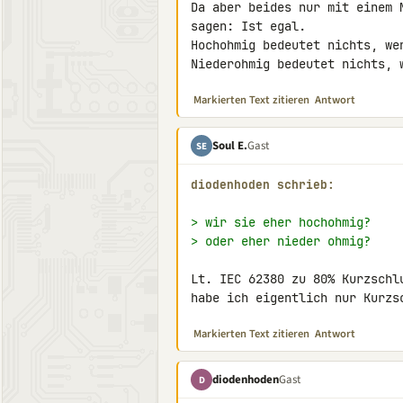
Da aber beides nur mit einem 
sagen: Ist egal.

Hochohmig bedeutet nichts, wen
Niederohmig bedeutet nichts, 
Markierten Text zitieren
Antwort
Soul E.
Gast
SE
diodenhoden schrieb:
> wir sie eher hochohmig?
> oder eher nieder ohmig?
Lt. IEC 62380 zu 80% Kurzschl
habe ich eigentlich nur Kurzs
Markierten Text zitieren
Antwort
diodenhoden
Gast
D