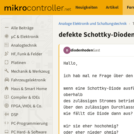
Neuigkeiten
Artikel
Fo
Analoge Elektronik und Schaltungstechnik
›
Alle Beiträge
defekte Schottky-Diode
µC & Elektronik
Analogtechnik
diodenhoden
Gast
D
HF, Funk & Felder
Platinen
Hallo,

Mechanik & Werkzeug
ich hab mal ne Frage über den 
Fahrzeugelektronik
wenn eine Schottky-Diode ausf
Haus & Smart Home
oberhalb

Compiler & IDEs
des zulässigen Stromes betrie
FPGA, VHDL & Co.
über den zulässigen Durchlasss
wie fällt die Diode dann aus?

DSP
PC-Programmierung
wir sie eher hochohmig?

PC Hard- & Software
oder eher nieder ohmig?
