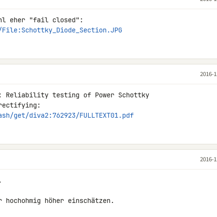
/File:Schottky_Diode_Section.JPG
2016-1
: Reliability testing of Power Schottky 

ash/get/diva2:762923/FULLTEXT01.pdf
2016-1


 hochohmig höher einschätzen.
