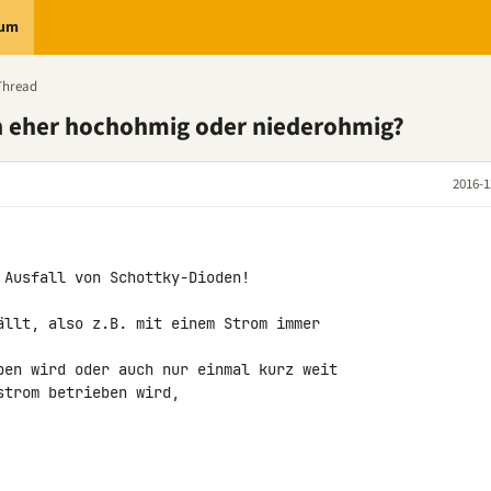
rum
Thread
n eher hochohmig oder niederohmig?
2016-1
Ausfall von Schottky-Dioden!

ällt, also z.B. mit einem Strom immer 

ben wird oder auch nur einmal kurz weit 

trom betrieben wird,
