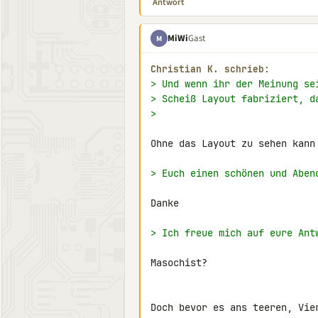
Antwort
MiWi
Gast
M
Christian K. schrieb:
> Und wenn ihr der Meinung se
> Scheiß Layout fabriziert, d
>
Ohne das Layout zu sehen kann 
> Euch einen schönen und Aben
Danke

> Ich freue mich auf eure Ant
Masochist?

Doch bevor es ans teeren, Vie