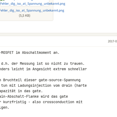
Fehler_dig_iso_at_Spannung_unbekannt.png
(5,5 KB)
2017-0
MOSFET im Abschaltmoment an.

 d.h. der Messung ist so nicht zu trauen.

nders leicht im Angesicht extrem schneller 

n Bruchteil dieser gate-source-Spannung 

 tun mit Ladungsinjection vom drain (harte 

pazität in das gate.

ain-Abschalt-Flanke wird das gate 

r kurzfristig - also crossconduction mit 

lgen.