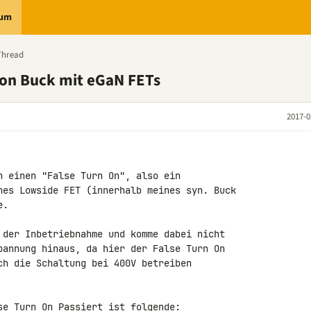
rum
Thread
ron Buck mit eGaN FETs
2017-0
h einen "False Turn On", also ein 

nes Lowside FET (innerhalb meines syn. Buck 

.

 der Inbetriebnahme und komme dabei nicht 

pannung hinaus, da hier der False Turn On 

ch die Schaltung bei 400V betreiben 

se Turn On Passiert ist folgende:
