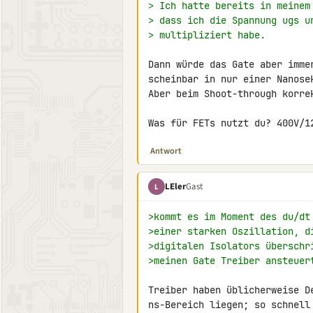
> Ich hatte bereits in meinem
> dass ich die Spannung ugs u
> multipliziert habe.
Dann würde das Gate aber imme
scheinbar in nur einer Nanosek
Aber beim Shoot-through korre
Was für FETs nutzt du? 400V/1
Antwort
LEler
Gast
L
>kommt es im Moment des du/dt
>einer starken Oszillation, d
>digitalen Isolators überschr
>meinen Gate Treiber ansteuer
Treiber haben üblicherweise D
ns-Bereich liegen; so schnell