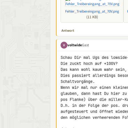
Fehler_Treibereingang_at_70V.png
(11 KB)
Antwort
voltwide
Gast
V
Schau Dir mal Ugs des lowside-
Die zuckt hoch auf +100V?

Das kann wohl kaum wahr sein,
Dies passiert allerdings beso
Schaltvorgänge.

Wenn wir mal nur einen kleine
glauben, dann hast Du hier zu
pos Flanke) über die miller-Ka
D.h. in der Folge der pos. dr
aufgesteuert und öffnet wiede
den möglichen verheerenden Fo