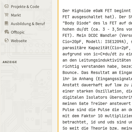
Projekte & Code
Der Highside eGaN FET beginnt
Markt
FET ausgeschaltet hat). Der S
"Body Diode" des ls FET auf d
Ausbildung & Beruf
hohen du/dt (ca. 3 - 3,5ns vo
Offtopic
FET). Mein DCDC Wandler (Vers
Webseite
Cio=20pF, Modell: ISE1209A), 
parasitäre Kapazität(Cio=2pF,
aufgrund von ic=C*du/dt zu ei
an den Leitungsinduktivitäten
ANZEIGE
richtig verstanden habe, beze
Bounce. Das Resultat am Einga
ihr im Anhang (Eingangssignal
Anstatt dauerhaft auf low zu 
einer starken Oszillation, di
digitalen Isolators überschri
meinen Gate Treiber ansteuert
Pulse sind die Pulse die an d
mit dem Faktor 10 multiplizie
betrachtet, id und uds sind un
So weit die Theorie bzw. mein