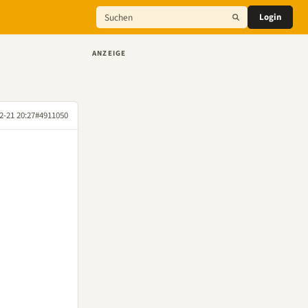
Login
ANZEIGE
2-21 20:27
#4911050