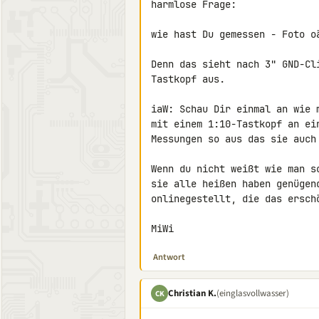
harmlose Frage:

wie hast Du gemessen - Foto oä
Denn das sieht nach 3" GND-Cl
Tastkopf aus.

iaW: Schau Dir einmal an wie 
mit einem 1:10-Tastkopf an ei
Messungen so aus das sie auch 
Wenn du nicht weißt wie man s
sie alle heißen haben genügen
onlinegestellt, die das erschö
MiWi
Antwort
Christian K.
(einglasvollwasser)
CK