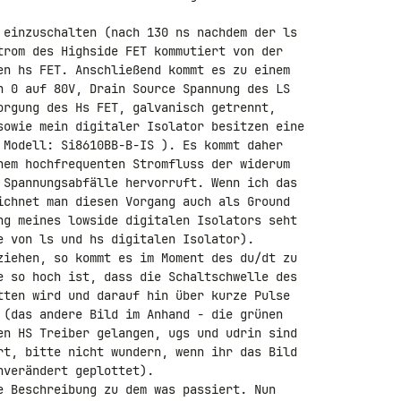
 einzuschalten (nach 130 ns nachdem der ls 

trom des Highside FET kommutiert von der 

en hs FET. Anschließend kommt es zu einem 

n 0 auf 80V, Drain Source Spannung des LS 

orgung des Hs FET, galvanisch getrennt, 

sowie mein digitaler Isolator besitzen eine 

 Modell: Si8610BB-B-IS ). Es kommt daher 

nem hochfrequenten Stromfluss der widerum 

 Spannungsabfälle hervorruft. Wenn ich das 

ichnet man diesen Vorgang auch als Ground 

ng meines lowside digitalen Isolators seht 

e von ls und hs digitalen Isolator). 

ziehen, so kommt es im Moment des du/dt zu 

e so hoch ist, dass die Schaltschwelle des 

tten wird und darauf hin über kurze Pulse 

 (das andere Bild im Anhand - die grünen 

en HS Treiber gelangen, ugs und udrin sind 

rt, bitte nicht wundern, wenn ihr das Bild 

verändert geplottet).

e Beschreibung zu dem was passiert. Nun 
