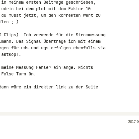
 in meinem ersten Beitrage geschrieben, 

 udrin bei dem plot mit dem Faktor 10 

 du musst jetzt, um den korrekten Wert zu 

len ;-)

D Clips). Ich verwende für die Strommessung 

lmann. Das Signal übertrage ich mit einem 

ngen für uds und ugs erfolgen ebenfalls via 

astkopf.

 meine Messung Fehler einfange. Nichts 

False Turn On.

dann wäre ein direkter link zu der Seite 

2017-0