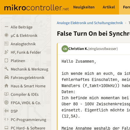
Neuigkeiten
Artikel
Fo
Analoge Elektronik und Schaltungstechnik
›
Alle Beiträge
False Turn On bei Synch
µC & Elektronik
Analogtechnik
Christian K.
(einglasvollwasser)
CK
HF, Funk & Felder
Platinen
Hallo Zusammen,

Mechanik & Werkzeug
ich wende mich an euch, da ic
Fahrzeugelektronik
fehlerhaftes Einschalten, mei
Wandlers (f_takt=100kHz)) habe
Haus & Smart Home
Daten:

Compiler & IDEs
Ich befinde mich momentan bei
FPGA, VHDL & Co.
über 80 - 100V Zwischenkreiss
einsetzt. Eigentlich möchte i
DSP
(12,5A).

PC-Programmierung
PC Hard- & Software
Meine Annahme weshalb der Fal