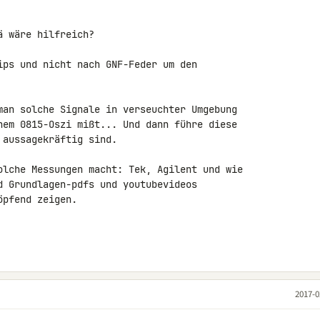
 wäre hilfreich?

ips und nicht nach GNF-Feder um den 

man solche Signale in verseuchter Umgebung 

nem 0815-Oszi mißt... Und dann führe diese 

aussagekräftig sind.

olche Messungen macht: Tek, Agilent und wie 

d Grundlagen-pdfs und youtubevideos 

pfend zeigen.

2017-0