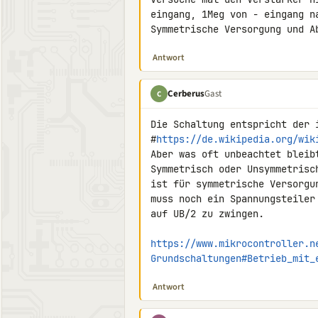
eingang, 1Meg von - eingang na
Symmetrische Versorgung und A
Antwort
Cerberus
Gast
C
Die Schaltung entspricht der i
#
https://de.wikipedia.org/wik
Aber was oft unbeachtet bleibt
Symmetrisch oder Unsymmetrisch
ist für symmetrische Versorgun
muss noch ein Spannungsteiler
auf UB/2 zu zwingen.

https://www.mikrocontroller.n
Grundschaltungen#Betrieb_mit_
Antwort