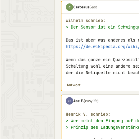
Cerberus
Gast
C
Wilhelm schrieb:
> Der Sensor ist ein Schwingq
https://de.wikipedia.org/wiki
Wenn das ganze ein Quarzoszill
Schaltung wohl eine andere sei
der die Netiquette nicht beac
Antwort
Joe F.
(easylife)
JF
Henrik V. schrieb:
> Wer meint den Eingang auf d
> Prinzip des Ladungsverstärk