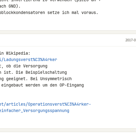
ch GND).

bblockkondensatoren setze ich mal voraus.
2017-0
n Wikipedia:

i/Ladungsverst%C3%A4rker
, ob die Versorgung

 ist. Die Beispielschaltung

g geeignet. Bei Unsymmetrisch

 eingebaut werden um den OP-Eingang

et/articles/Operationsverst%C3%A4rker-
einfacher_Versorgungsspannung