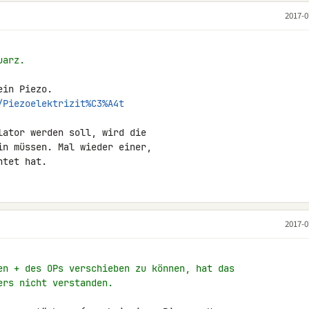
2017-0
uarz.
/Piezoelektrizit%C3%A4t
ator werden soll, wird die

n müssen. Mal wieder einer,

htet hat.
2017-0
en + des OPs verschieben zu können, hat das
ers nicht verstanden.