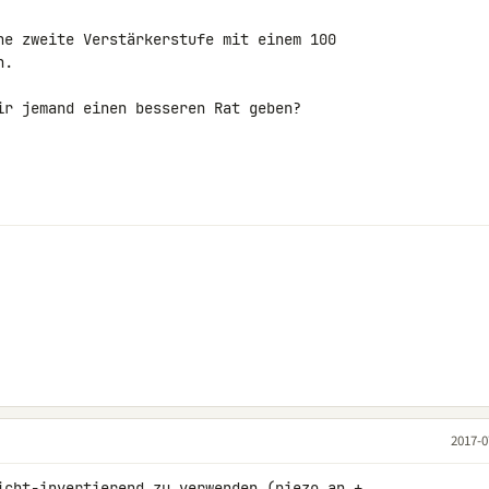
ne zweite Verstärkerstufe mit einem 100 

.

ir jemand einen besseren Rat geben?

2017-0
icht-invertierend zu verwenden (piezo an + 
