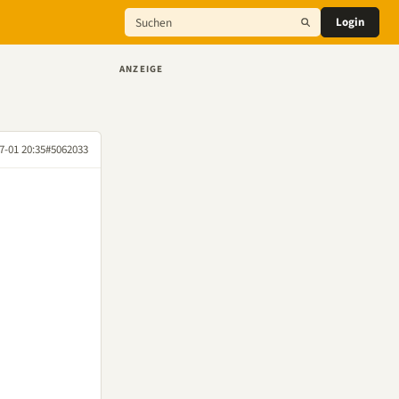
Login
ANZEIGE
7-01 20:35
#5062033