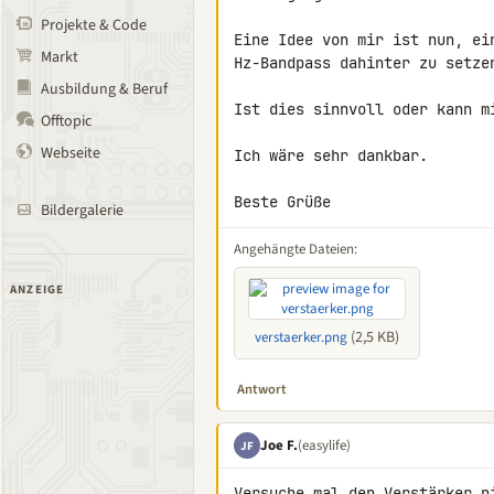
Projekte & Code
Eine Idee von mir ist nun, ei
Markt
Hz-Bandpass dahinter zu setzen
Ausbildung & Beruf
Ist dies sinnvoll oder kann m
Offtopic
Webseite
Ich wäre sehr dankbar.

Beste Grüße
Bildergalerie
Angehängte Dateien:
ANZEIGE
(2,5 KB)
verstaerker.png
Antwort
Joe F.
(easylife)
JF
Versuche mal den Verstärker n