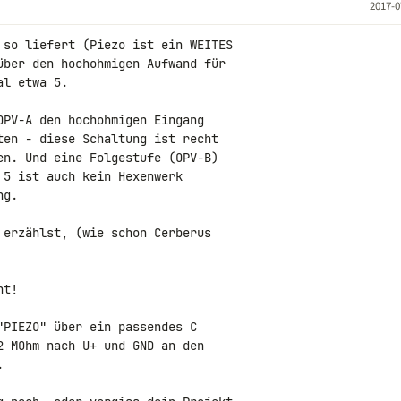
2017-0
 so liefert (Piezo ist ein WEITES

über den hochohmigen Aufwand für

l etwa 5.

PV-A den hochohmigen Eingang

ten - diese Schaltung ist recht

en. Und eine Folgestufe (OPV-B)

5 ist auch kein Hexenwerk

g.

erzählst, (wie schon Cerberus

t!

PIEZO" über ein passendes C

 MOhm nach U+ und GND an den


