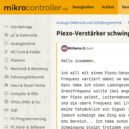
Neuigkeiten
Artikel
Fo
Analoge Elektronik und Schaltungstechnik
›
Alle Beiträge
Piezo-Verstärker schwing
µC & Elektronik
Analogtechnik
Wilhelm D.
Gast
WD
HF, Funk & Felder
Platinen
Hallo zusammen,

Mechanik & Werkzeug
ich will mit einem Piezo-Sens
Fahrzeugelektronik
Frequenz variiert dabei um max
Dazu habe ich einen Ladungsve
Haus & Smart Home
Grenzfrequenz sollte (bei ang
Compiler & IDEs
der Piezo selbst, Leiterbahne
FPGA, VHDL & Co.
und die obere Frequenz bei 1/
meine tatsächlich ein Signal 
DSP
jedoch schwingt das Ding wie 
PC-Programmierung
kHz Bereich... Ich habe schon
PC Hard- & Software
Schwingung bleibt trotzdem vor