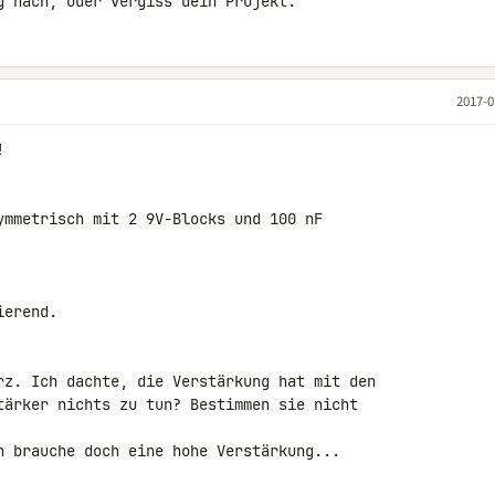
g nach, oder vergiss dein Projekt.
2017-0


ymmetrisch mit 2 9V-Blocks und 100 nF 

erend.

rz. Ich dachte, die Verstärkung hat mit den 

tärker nichts zu tun? Bestimmen sie nicht 

h brauche doch eine hohe Verstärkung...