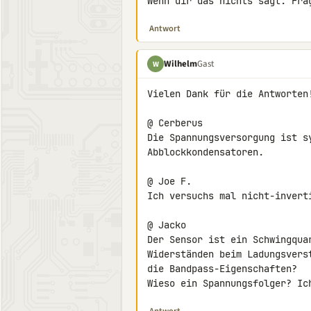
Wenn dir das nichts sagt: Fra
Antwort
Wilhelm
Gast
W
Vielen Dank für die Antworten!
@ Cerberus

Die Spannungsversorgung ist s
Abblockkondensatoren.

@ Joe F.

Ich versuchs mal nicht-inverti
@ Jacko

Der Sensor ist ein Schwingqua
Widerständen beim Ladungsvers
die Bandpass-Eigenschaften?

Wieso ein Spannungsfolger? Ic