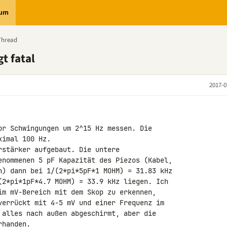
rum
Thread
t fatal
2017-0
or Schwingungen um 2^15 Hz messen. Die 

imal 100 Hz.

rstärker aufgebaut. Die untere 

enommenen 5 pF Kapazität des Piezos (Kabel, 

n) dann bei 1/(2*pi*5pF*1 MOHM) = 31.83 kHz 

(2*pi*1pF*4.7 MOHM) = 33.9 kHz liegen. Ich 

im mV-Bereich mit dem Skop zu erkennen, 

verrückt mit 4-5 mV und einer Frequenz im 

 alles nach außen abgeschirmt, aber die 

handen.
