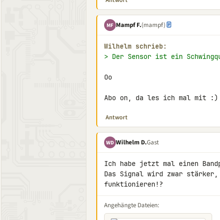
Antwort
Mampf F.
(mampf)
MF
Wilhelm schrieb:
> Der Sensor ist ein Schwingq
Oo

Abo on, da les ich mal mit :)
Antwort
Wilhelm D.
Gast
WD
Ich habe jetzt mal einen Bandp
Das Signal wird zwar stärker,
funktionieren!?
Angehängte Dateien: