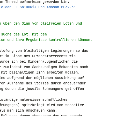
Felder EL Sn100Ni+ und Amasan BF32-3"
n über den Sinn von bleifreien Loten und
 suche das Lot, mit dem
ten und ihre Ergebnisse kontrollieren können.
stufung von bleihaltigen Legierungen so das 

ht im Sinne des GEfahrstoffrechts wie 

würde ich bei Kindern/Jugendlichen die 

r zumindest von Sachkundigen Bekannten nach 

 mit bleihaltigen Zinn arbeiten wollen.

ine aufgrund der möglichen Auswirkung auf 

rer Aufnahme des Stoffes durch andauernder 

ng durch die jeweils Schwangere getroffen 

lständige naturwissenschaftliches 

örungsgen) spitzkriegt wird man schneller 

ls man sich umschauen kann.

 Mal ganz davon abgesehen das man gerade 
