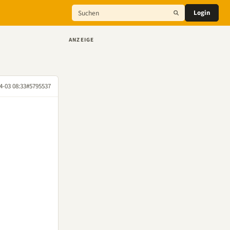
Login
ANZEIGE
4-03 08:33
#5795537