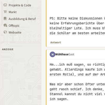
Projekte & Code
Markt
PS: Bitte keine Diskussionen 
Ausbildung & Beruf
keine Erfahrungsberichte über
Offtopic
bleihaltiger Lote. Ich muss b
Webseite
die Schüler am besten arbeite
Antwort
ANZEIGE
Wühlhase
Gast
W
Hm...ich muß sagen, so richti
gehabt. Allerdings kaufe ich 
ersten Rolle), und auf der Ar
Was mir aber schon öfter unte
geht rasch schief. Ich denke,
Stannol kannst du nicht viel 
ich sagen.