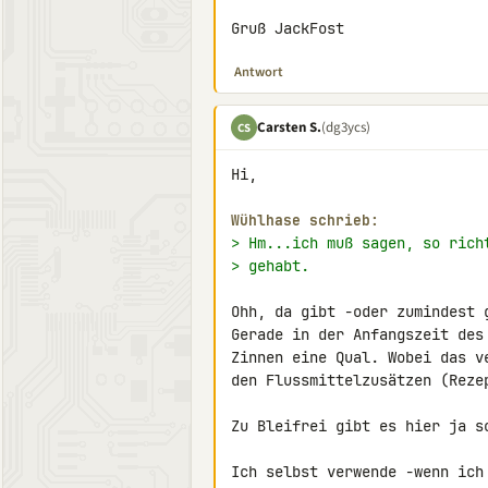
Gruß JackFost
Antwort
Carsten S.
(dg3ycs)
CS
Hi,

Wühlhase schrieb:
> Hm...ich muß sagen, so rich
> gehabt.
Ohh, da gibt -oder zumindest g
Gerade in der Anfangszeit des
Zinnen eine Qual. Wobei das v
den Flussmittelzusätzen (Rezep
Zu Bleifrei gibt es hier ja so