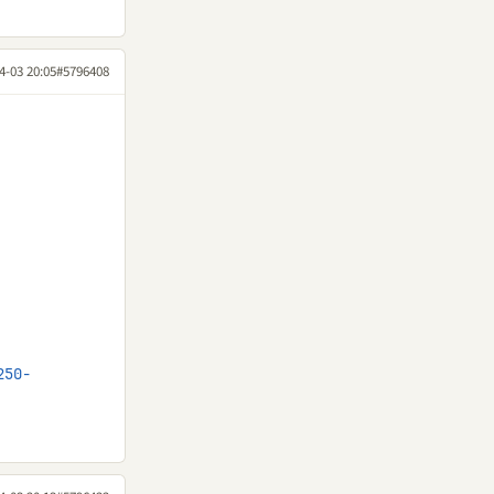
4-03 20:05
#5796408
250-