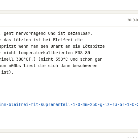
2019-0
, geht hervorragend und ist bezahlbar. 

e das Lötzinn ist bei Bleifrei die 

spritzt wenn man den Draht an die Lötspitze 

r nicht-temperaturkalibrierten RDS-80 

minell 300°C(!) (nicht 350°C und schon gar 

von n00bs liest die sich dann beschweren 

ist).

inn-bleifrei-mit-kupferanteil-1-0-mm-250-g-lz-f3-bf-1-0-