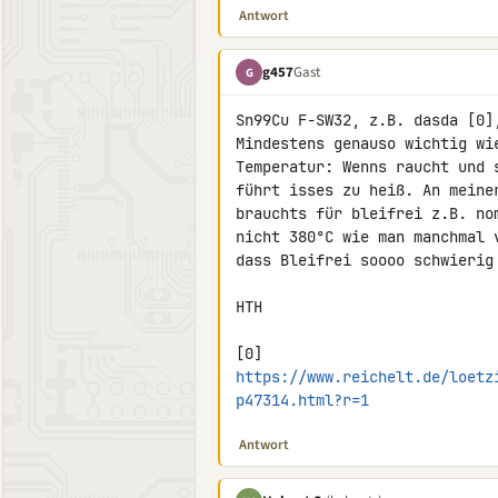
Antwort
g457
Gast
G
Sn99Cu F-SW32, z.B. dasda [0]
Mindestens genauso wichtig wi
Temperatur: Wenns raucht und 
führt isses zu heiß. An meine
brauchts für bleifrei z.B. no
nicht 380°C wie man manchmal 
dass Bleifrei soooo schwierig 
HTH

https://www.reichelt.de/loetz
p47314.html?r=1
Antwort