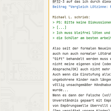
BF32
Beitrag "Vergleich Lötzinne: 
Michael L. schrieb:
> PS: Bitte keine Diskussione
> [...]
> Ich muss bleifrei löten und
> die Schüler am besten arbei
Also seit der formalen Neuein
auch nun auch normaler Lötdra
"Gift" behandelt werden muss 
nicht meine eigenen sind (ode
Absprache/OK) auch nicht mehr
Auch wenn die Einstufung alle
ungebohrene Kinder nach länge
völlig unsachgemäßer HAndhabu
wurde...

Wenn es dann der Falsche (vol
Unverständnis gepaart mit Emp
von Empörungswelle überrollt a
(Der vergiftet unsere Kinder)