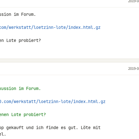
2019-0
sion im Forum.

com/werkstatt/loetzinn-lote/index.html.gz
en Lote probiert?
2019-0
kussion im Forum.
0.com/werkstatt/loetzinn-lote/index.html.gz
enen Lote probiert?
op gekauft und ich finde es gut. Löte mit 

l.
