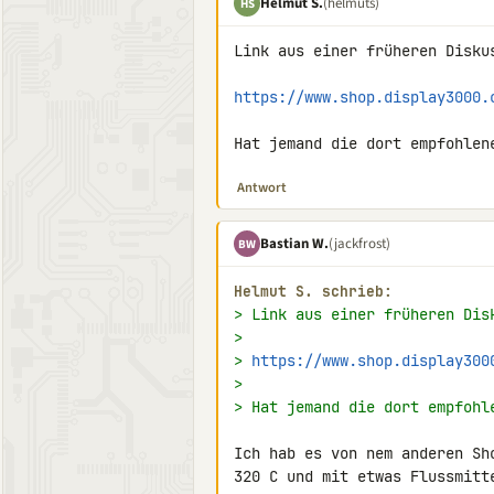
Helmut S.
(helmuts)
HS
Link aus einer früheren Diskus
https://www.shop.display3000.
Hat jemand die dort empfohlen
Antwort
Bastian W.
(jackfrost)
BW
Helmut S. schrieb:
> Link aus einer früheren Dis
>
> 
https://www.shop.display300
>
> Hat jemand die dort empfohl
Ich hab es von nem anderen Sh
320 C und mit etwas Flussmitte