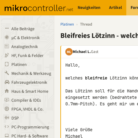
Neuigkeiten
Artikel
Fo
Platinen
›
Thread
Alle Beiträge
Bleifreies Lötzinn - wel
µC & Elektronik
Analogtechnik
Michael L.
Gast
ML
HF, Funk & Felder
Platinen
Hallo,

Mechanik & Werkzeug
welches 
bleifreie
 Lötzinn kön
Fahrzeugelektronik
Das Lötzinn soll für die Hand
Haus & Smart Home
eingesetzt werden (bedrahtete
Compiler & IDEs
0.7mm-Pitch). Es geht mir um 
FPGA, VHDL & Co.
DSP
PC-Programmierung
Viele Grüße

PC Hard- & Software
Michael
