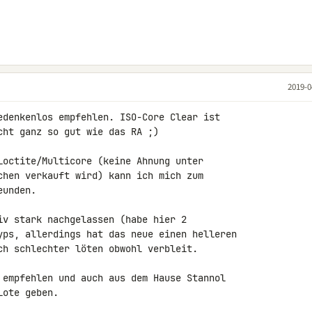
2019-0
edenkenlos empfehlen. ISO-Core Clear ist 

ht ganz so gut wie das RA ;)

Loctite/Multicore (keine Ahnung unter 

chen verkauft wird) kann ich mich zum 

unden.

iv stark nachgelassen (habe hier 2 

yps, allerdings hat das neue einen helleren 

ch schlechter löten obwohl verbleit.

 empfehlen und auch aus dem Hause Stannol 

ote geben.
