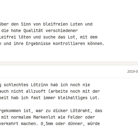
über den Sinn von bleifreien Loten und 

 die hohe Qualität verschiedener 

leifrei löten und suche das Lot, mit dem 

n und ihre Ergebnisse kontrollieren können.
2019-0
g schlechtes Lötzinn hab ich noch nie 

auch nicht allzuoft (arbeite noch mit der 

beit hab ich fast immer bleihaltiges Lot.

rgekommen ist, war zu dicker Lötdraht, das 

 mit normalem Markenlot wie Felder oder 

verkehrt machen. 0,5mm oder dünner, würde 
