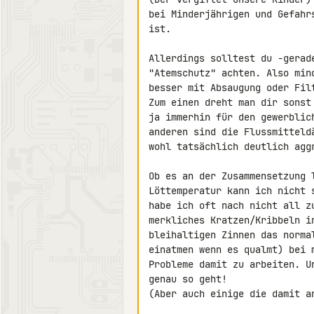
bei Minderjährigen und Gefahr
ist.

Allerdings solltest du -gerad
"Atemschutz" achten. Also min
besser mit Absaugung oder Filt
Zum einen dreht man dir sonst
ja immerhin für den gewerblic
anderen sind die Flussmitteld
wohl tatsächlich deutlich aggr
Ob es an der Zusammensetzung 
Löttemperatur kann ich nicht 
habe ich oft nach nicht all z
merkliches Kratzen/Kribbeln i
bleihaltigen Zinnen das norma
einatmen wenn es qualmt) bei 
Probleme damit zu arbeiten. U
genau so geht!

(Aber auch einige die damit a