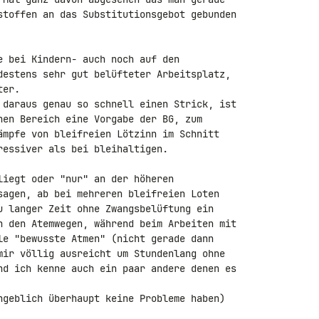
stoffen an das Substitutionsgebot gebunden 

e bei Kindern- auch noch auf den 

destens sehr gut belüfteter Arbeitsplatz, 

er.

 daraus genau so schnell einen Strick, ist 

hen Bereich eine Vorgabe der BG, zum 

ämpfe von bleifreien Lötzinn im Schnitt 

essiver als bei bleihaltigen.

liegt oder "nur" an der höheren 

sagen, ab bei mehreren bleifreien Loten 

u langer Zeit ohne Zwangsbelüftung ein 

n den Atemwegen, während beim Arbeiten mit 

le "bewusste Atmen" (nicht gerade dann 

mir völlig ausreicht um Stundenlang ohne 

nd ich kenne auch ein paar andere denen es 

ngeblich überhaupt keine Probleme haben)
