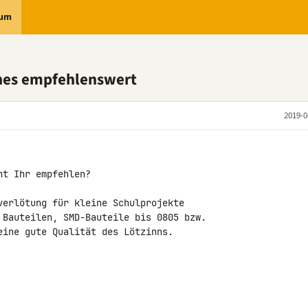
rum
ches empfehlenswert
2019-0
nt Ihr empfehlen?

verlötung für kleine Schulprojekte 

 Bauteilen, SMD-Bauteile bis 0805 bzw. 

eine gute Qualität des Lötzinns.
