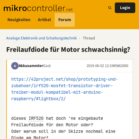
Login
Neuigkeiten
Artikel
Forum
Analoge Elektronik und Schaltungstechnik
›
Thread
Freilaufdiode für Motor schwachsinnig?
Akkusammler
Gast
2019-06-02 12:19
#5862690
A
https://42project.net/shop/prototyping-und-
zubehoer/irf520-mosfet-transistor-driver-
treiber-modul-kompatibel-mit-arduino-
raspberry/#lightbox/2/
dieses 
IRF520
 hat doch 'ne eingebaute 
Freilaufdiode für den Motor oder? 

Oder warum soll in der Skizze nochmal eine 
Diode am Motor?