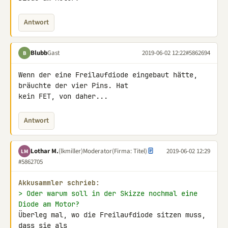
Antwort
Blubb
Gast
2019-06-02 12:22
#5862694
B
Wenn der eine Freilaufdiode eingebaut hätte, 
bräuchte der vier Pins. Hat 

kein FET, von daher...
Antwort
Lothar M.
(lkmiller)
Moderator
(Firma: Titel)
2019-06-02 12:29
LM
#5862705
Akkusammler schrieb:
> Oder warum soll in der Skizze nochmal eine 
Diode am Motor?
Überleg mal, wo die Freilaufdiode sitzen muss, 
dass sie als 
