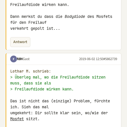
Freilaufdiode wirken kann.

Dann merkst du dass die 
Bodydiode
 des Mosfets 
für den Freilauf 

verkehrt gepolt ist...
Antwort
fdH
Gast
2019-06-02 12:50
#5862739
F
Lothar M. schrieb:
> Überleg mal, wo die Freilaufdiode sitzen 
muss, dass sie als
> Freilaufdiode wirken kann.
Das ist nicht das (einzige) Problem, fürchte 
ich. Sieh das mal

umgekehrt: Dir sollte klar sein, wo/wie der 
Mosfet
 sitzt.
