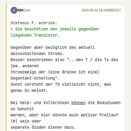
fdH
Gast
2019-06-02 18:13
#5863157
F
Stefanus F. schrieb:
> Sie beschützen den jeweils gegenüber 
liegenden Transistor.
Gegenüber aber bezüglich des aktuell 
abzuschaltenden Stroms.

Besser beschrieben also "...den T / die Ts des 
jew. anderen

Stromzweigs der (eine Brücke ist eine) 
Gegentakt-Schaltung".

Sonst versteht der TO vielleicht nicht, was 
genau Du meinst.

Bei Halb- und Vollbrücken 
können
 die Bodydioden 
so benutzt

werden, aber hier könnte auch aktiver Freilauf 
|#| sein oder

separate Dioden dienen dazu.
