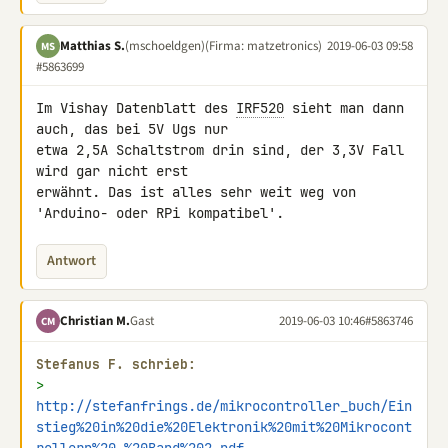
Matthias S.
(mschoeldgen)
(Firma: matzetronics)
2019-06-03 09:58
MS
#5863699
Im Vishay Datenblatt des 
IRF520
 sieht man dann 
auch, das bei 5V Ugs nur 

etwa 2,5A Schaltstrom drin sind, der 3,3V Fall 
wird gar nicht erst 

erwähnt. Das ist alles sehr weit weg von 
'Arduino- oder RPi kompatibel'.
Antwort
Christian M.
Gast
2019-06-03 10:46
#5863746
CM
Stefanus F. schrieb:
> 
http://stefanfrings.de/mikrocontroller_buch/Ein
stieg%20in%20die%20Elektronik%20mit%20Mikrocont