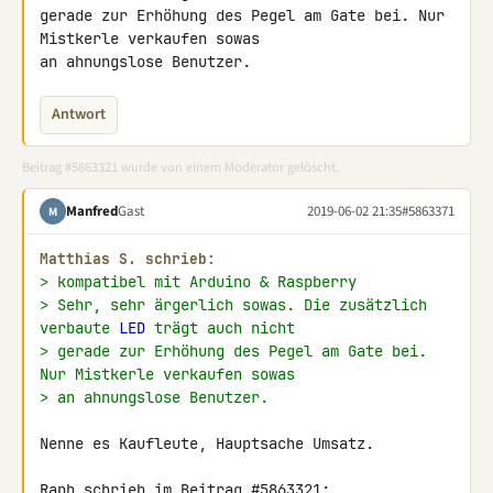
gerade zur Erhöhung des Pegel am Gate bei. Nur 
Mistkerle verkaufen sowas 

an ahnungslose Benutzer.
Antwort
Beitrag #5863321 wurde von einem Moderator gelöscht.
Manfred
Gast
2019-06-02 21:35
#5863371
M
Matthias S. schrieb:
> kompatibel mit Arduino & Raspberry
> Sehr, sehr ärgerlich sowas. Die zusätzlich 
verbaute 
LED
 trägt auch nicht
> gerade zur Erhöhung des Pegel am Gate bei. 
Nur Mistkerle verkaufen sowas
> an ahnungslose Benutzer.
Nenne es Kaufleute, Hauptsache Umsatz.
