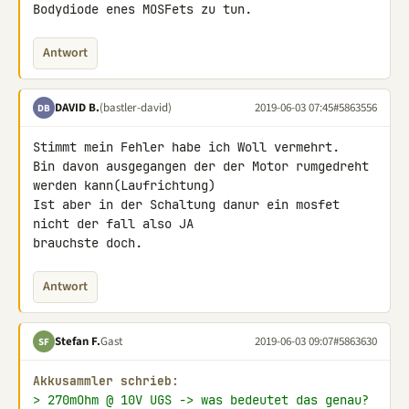
Bodydiode enes MOSFets zu tun.
Antwort
DAVID B.
(bastler-david)
2019-06-03 07:45
#5863556
DB
Stimmt mein Fehler habe ich Woll vermehrt.

Bin davon ausgegangen der der Motor rumgedreht 
werden kann(Laufrichtung)

Ist aber in der Schaltung danur ein mosfet 
nicht der fall also JA 

brauchste doch.
Antwort
Stefan F.
Gast
2019-06-03 09:07
#5863630
SF
Akkusammler schrieb:
> 270mOhm @ 10V UGS -> was bedeutet das genau?