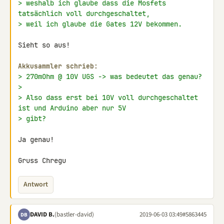
> weshalb ich glaube dass die Mosfets 
tatsächlich voll durchgeschaltet,
> weil ich glaube die Gates 12V bekommen.
Sieht so aus!

Akkusammler schrieb:
> 270mOhm @ 10V UGS -> was bedeutet das genau?
>
> Also dass erst bei 10V voll durchgeschaltet 
ist und Arduino aber nur 5V
> gibt?
Ja genau!

Gruss Chregu
Antwort
DAVID B.
(bastler-david)
2019-06-03 03:49
#5863445
DB