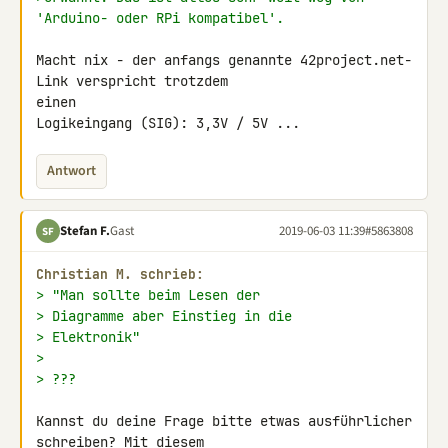
'Arduino- oder RPi kompatibel'.
Macht nix - der anfangs genannte 42project.net-
Link verspricht trotzdem 

einen

Logikeingang (SIG): 3,3V / 5V ...
Antwort
Stefan F.
Gast
2019-06-03 11:39
#5863808
SF
Christian M. schrieb:
> "Man sollte beim Lesen der
> Diagramme aber Einstieg in die
> Elektronik"
>
> ???
Kannst du deine Frage bitte etwas ausführlicher 
schreiben? Mit diesem 
