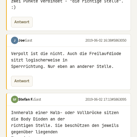
zwei Punkte verbindet - "die richtige Stelle". 
:)
Antwort
Joe
Gast
2019-06-02 16:38
#5863050
J
Verpolt ist die nicht. Auch die Freilaufdiode 
sitzt logischerweise in 

Sperrrichtung. Nur eben an anderer Stelle.
Antwort
Stefan F.
Gast
2019-06-02 17:13
#5863095
SF
Innheralb einer Halb- oder Vollbrücke sitzen 
die Body Dioden an der 

richtigen Stelle. Sie beschützen den jeweils 
gegenüber liegenden 
