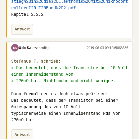
stieg%20in%20die%20Elektronik%20mit%20Mikrocont
rollern%20-%20Band%202.pdf
Kapitel 2.2.2
Antwort
Udo S.
(urschmitt)
2019-06-03 09:12
#5863636
US
Stefanus F. schrieb:
> Das bedeutet, dass der Transistor bei 10 Volt 
einen Innenwiderstand von
> 270mΩ hat. Nicht mehr und nicht weniger.
Dann formuliere es doch etwas präziser:

Das bedeutet, dass der Transistor bei einer 
Gatespannung Ugs von 10 Volt 

typischerweise einen Innenwiderstand Rds von 
270mΩ hat.
Antwort