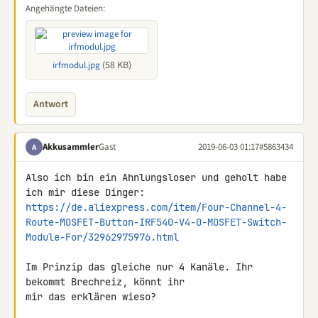
Angehängte Dateien:
(58 KB)
irfmodul.jpg
Antwort
Akkusammler
Gast
2019-06-03 01:17
#5863434
A
Also ich bin ein Ahnlungsloser und geholt habe 
https://de.aliexpress.com/item/Four-Channel-4-
Route-MOSFET-Button-IRF540-V4-0-MOSFET-Switch-
Module-For/32962975976.html
Im Prinzip das gleiche nur 4 Kanäle. Ihr 
bekommt Brechreiz, könnt ihr 

mir das erklären wieso?
