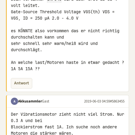
volt leitet.

Gate-Source Threshold Voltage VGS(th) VDS = 
VGS, ID = 250 μA 2.0 - 4.0 V

es KÖNNTE also vorkommen das er nicht richtig 
durchschalten kann und 

sehr schnell sehr warm/heiß wird und 
durchschlägt.

An welche last/Motoren haste in etwar gedacht ? 
1A 5A 15A ??
Antwort
Akkusammler
Gast
2019-06-03 04:59
#5863455
A
Der Vibrationsmotor zieht nicht viel Strom. Nur 
0.3 A und bei 

Blockierstrom fast 1A. Ich suche noch andere 
Motoren die stärker wären.