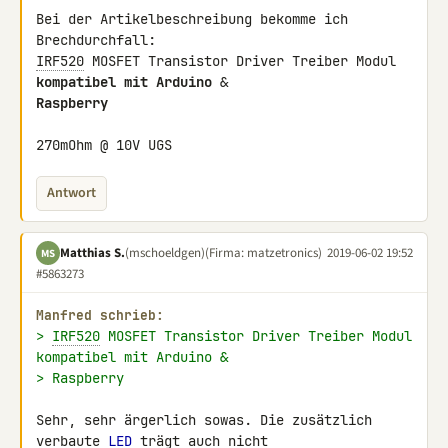
Bei der Artikelbeschreibung bekomme ich 
IRF520
 MOSFET Transistor Driver Treiber Modul 
kompatibel mit Arduino
Raspberry
270mOhm @ 10V UGS
Antwort
Matthias S.
(mschoeldgen)
(Firma: matzetronics)
2019-06-02 19:52
MS
#5863273
Manfred schrieb:
> 
IRF520
 MOSFET Transistor Driver Treiber Modul 
kompatibel mit Arduino &
> Raspberry
Sehr, sehr ärgerlich sowas. Die zusätzlich 
verbaute 
LED
 trägt auch nicht 
