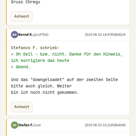
Gruss Chregu
Antwort
Bernd K.
(prof7bit)
2019-06-03 14:47
#5864024
BK
Stefanus F. schrieb:
> Oh Geil - bzw. nicht. Danke für den Hinweis, 
ich korrigiere das heute
> Abend.
Und das "downgeloadet" auf der zweiten Seite 
bitte auch gleich. Weiter 

bin ich noch nicht gekommen.
Antwort
Stefan F.
Gast
2019-06-03 15:21
#5864048
SF