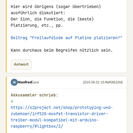
Hier wird übrigens (sogar übertrieben) 
ausführlich diskutiert:

Der Sinn, die Funktion, die (beste) 
Platzierung, etc., pp.

Beitrag "Freilaufdiode auf Platine platzieren?"
Kann durchaus beim Begreifen nützlich sein.
Antwort
Manfred
Gast
2019-06-02 19:46
#5863268
M
Akkusammler schrieb:
> 
https://42project.net/shop/prototyping-und-
zubehoer/irf520-mosfet-transistor-driver-
treiber-modul-kompatibel-mit-arduino-
raspberry/#lightbox/2/