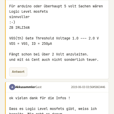
Für arduino oder überhaupt 5 volt Sachen wären 
Logic Level mosfets 

sinnvoller

:-)

ZB IRLZ34N

VGS(th) Gate Threshold Voltage 1.0 ––– 2.0 V 
VDS = VGS, ID = 250µA

Fängt schon bei über 2 Volt anzuleiten.

und mit 44 Cent auch nicht sonderlich teuer.
Antwort
Akkusammler
Gast
2019-06-03 03:56
#5863446
A
ok vielen dank für die Infos !

Dass es Logic Level mosfets gibt, weiss ich 