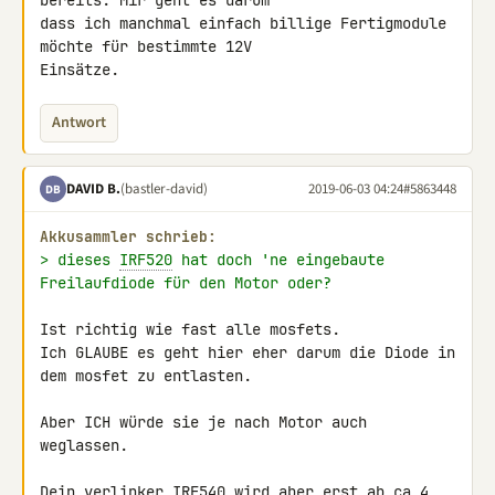
bereits. Mir geht es darum 

dass ich manchmal einfach billige Fertigmodule 
möchte für bestimmte 12V 

Einsätze.
Antwort
DAVID B.
(bastler-david)
2019-06-03 04:24
#5863448
DB
Akkusammler schrieb:
> dieses 
IRF520
 hat doch 'ne eingebaute 
Freilaufdiode für den Motor oder?
Ist richtig wie fast alle mosfets.

Ich GLAUBE es geht hier eher darum die Diode in 
dem mosfet zu entlasten.

Aber ICH würde sie je nach Motor auch 
weglassen.

Dein verlinker 
IRF540
 wird aber erst ab ca 4 