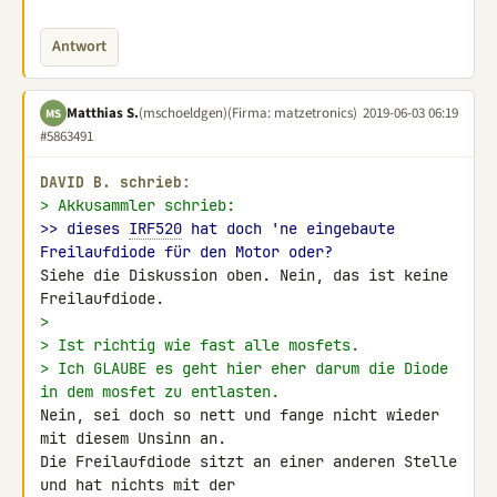
Antwort
Matthias S.
(mschoeldgen)
(Firma: matzetronics)
2019-06-03 06:19
MS
#5863491
DAVID B. schrieb:
> Akkusammler schrieb:
>> dieses 
IRF520
 hat doch 'ne eingebaute 
Freilaufdiode für den Motor oder?
Siehe die Diskussion oben. Nein, das ist keine 
>
> Ist richtig wie fast alle mosfets.
> Ich GLAUBE es geht hier eher darum die Diode 
in dem mosfet zu entlasten.
Nein, sei doch so nett und fange nicht wieder 
mit diesem Unsinn an.

Die Freilaufdiode sitzt an einer anderen Stelle 
und hat nichts mit der 
