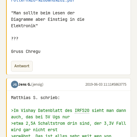
rollern%20-%20Band%202.pdf
"Man sollte beim Lesen der

Diagramme aber Einstieg in die

Elektronik"

???

Gruss Chregu
Antwort
Jens G.
(jensig)
2019-06-03 11:11
#5863775
JG
Matthias S. schrieb:

>Im Vishay Datenblatt des 
IRF520
 sieht man dann 
auch, das bei 5V Ugs nur
>etwa 2,5A Schaltstrom drin sind, der 3,3V Fall 
wird gar nicht erst
>erwähnt. Das ist alles sehr weit weg von 