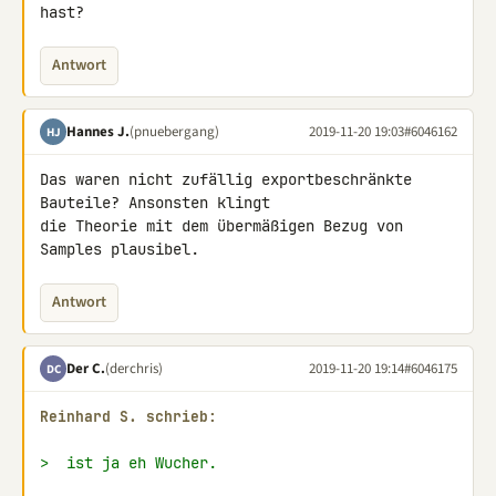
hast?
Antwort
Hannes J.
(pnuebergang)
2019-11-20 19:03
#6046162
HJ
Das waren nicht zufällig exportbeschränkte 
Bauteile? Ansonsten klingt 

die Theorie mit dem übermäßigen Bezug von 
Samples plausibel.
Antwort
Der C.
(derchris)
2019-11-20 19:14
#6046175
DC
Reinhard S. schrieb:
>  ist ja eh Wucher.