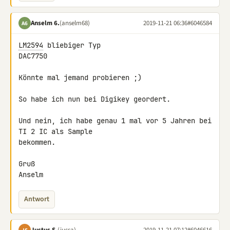
Anselm 6.
(anselm68)
2019-11-21 06:36
#6046584
A6
LM2594
 bliebiger Typ

DAC7750

Könnte mal jemand probieren ;)

So habe ich nun bei Digikey geordert.

Und nein, ich habe genau 1 mal vor 5 Jahren bei 
TI 2 IC als Sample 

bekommen.

Gruß

Anselm
Antwort
Justus S.
(jussa)
2019-11-21 07:12
#6046616