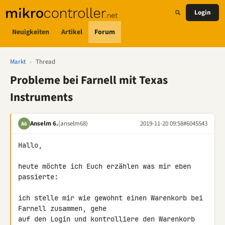
Login
Neuigkeiten
Artikel
Forum
Markt
›
Thread
Probleme bei Farnell mit Texas
Instruments
Anselm 6.
(anselm68)
2019-11-20 09:58
#6045543
A6
Hallo,

heute möchte ich Euch erzählen was mir eben 
passierte:

ich stelle mir wie gewohnt einen Warenkorb bei 
Farnell zusammen, gehe 

auf den Login und kontrolliere den Warenkorb 