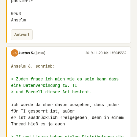
passiert?

Gruß

Anselm
Antwort
Justus S.
(jussa)
2019-11-20 10:11
#6045552
JS
Anselm 6. schrieb:
> Zudem frage ich mich wie es sein kann dass 
eine Datenverbindung zw. TI
> und Farnell dieser Art besteht.
ich würde da eher davon ausgehen, dass jeder 
für TI gesperrt ist, außer 

er ist ausdrücklich freigegeben, denn in einem 
Thread hieß es ja auch

> TI und Linear haben vielen Distributoren die 