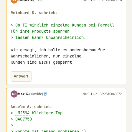
JS
Reinhard S. schrieb:
> Ob TI wirklich einzelne Kunden bei Farnell 
für ihre Produkte sperren
> lassen kann? Unwahrscheinlich.
wie gesagt, ich halte es andersherum für 
wahrscheinlicher, nur einzelne 

Kunden sind NICHT gesperrt
Antwort
Max G.
(l0wside)
2019-11-21 08:25
#6046672
MG
Anselm 6. schrieb:
> 
LM2594
 bliebiger Typ
> DAC7750
>
> Könnte mal jemand probieren ;)