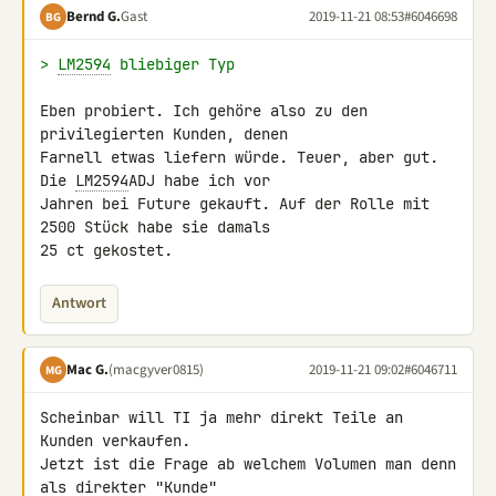
Bernd G.
Gast
2019-11-21 08:53
#6046698
BG
> 
LM2594
 bliebiger Typ
Eben probiert. Ich gehöre also zu den 
privilegierten Kunden, denen 

Farnell etwas liefern würde. Teuer, aber gut. 
Die 
LM2594
ADJ habe ich vor 

Jahren bei Future gekauft. Auf der Rolle mit 
2500 Stück habe sie damals 

25 ct gekostet.
Antwort
Mac G.
(macgyver0815)
2019-11-21 09:02
#6046711
MG
Scheinbar will TI ja mehr direkt Teile an 
Kunden verkaufen.

Jetzt ist die Frage ab welchem Volumen man denn 
als direkter "Kunde" 
