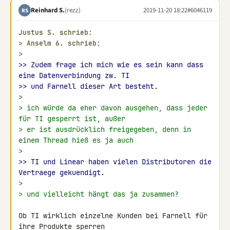
Reinhard S.
(rezz)
2019-11-20 18:22
#6046119
RS
Justus S. schrieb:
> 
Anselm 6. schrieb:
>
>> Zudem frage ich mich wie es sein kann dass 
eine Datenverbindung zw. TI
>> und Farnell dieser Art besteht.
>
> ich würde da eher davon ausgehen, dass jeder 
für TI gesperrt ist, außer
> er ist ausdrücklich freigegeben, denn in 
einem Thread hieß es ja auch
>
>> TI und Linear haben vielen Distributoren die 
Vertraege gekuendigt.
>
> und vielleicht hängt das ja zusammen?
Ob TI wirklich einzelne Kunden bei Farnell für 
ihre Produkte sperren 
