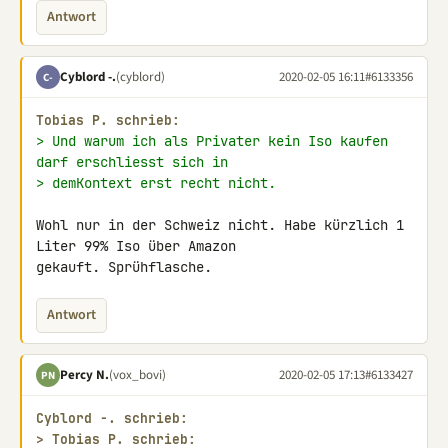
Antwort
Cyblord -.
(cyblord)
2020-02-05 16:11
#6133356
C-
Tobias P. schrieb:
> Und warum ich als Privater kein Iso kaufen 
darf erschliesst sich in
> demKontext erst recht nicht.
Wohl nur in der Schweiz nicht. Habe kürzlich 1 
Liter 99% Iso über Amazon 

gekauft. Sprühflasche.
Antwort
Percy N.
(vox_bovi)
2020-02-05 17:13
#6133427
PN
Cyblord -. schrieb:
> 
Tobias P. schrieb: