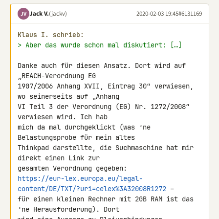
Jack V.
(jackv)
2020-02-03 19:45
#6131169
JV
Klaus I. schrieb:
> Aber das wurde schon mal diskutiert: […]
Danke auch für diesen Ansatz. Dort wird auf 
„REACH-Verordnung EG 

1907/2006 Anhang XVII, Eintrag 30“ verwiesen, 
wo seinerseits auf „Anhang 

VI Teil 3 der Verordnung (EG) Nr. 1272/2008“ 
verwiesen wird. Ich hab 

mich da mal durchgeklickt (was ’ne 
Belastungsprobe für mein altes 

Thinkpad darstellte, die Suchmaschine hat mir 
direkt einen Link zur 

https://eur-lex.europa.eu/legal-
content/DE/TXT/?uri=celex%3A32008R1272
 – 

für einen kleinen Rechner mit 2GB RAM ist das 
’ne Herausforderung). Dort 
