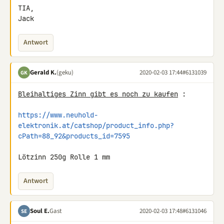
TIA,

Jack
Antwort
Gerald K.
(geku)
2020-02-03 17:44
#6131039
GK
Bleihaltiges Zinn gibt es noch zu kaufen
 :

https://www.neuhold-
elektronik.at/catshop/product_info.php?
cPath=88_92&products_id=7595
Lötzinn 250g Rolle 1 mm
Antwort
Soul E.
Gast
2020-02-03 17:48
#6131046
SE