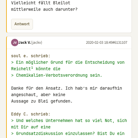
Vielleicht fällt Bleilot 

mittlerweile auch darunter?
Antwort
Jack V.
(jackv)
2020-02-03 18:49
#6131107
JV
soul e. schrieb:
> Ein möglicher Grund für die Entscheidung von 
Re​ichelt¹ könnte die
> Chemikalien-Verbotsverordnung sein.
Danke für den Ansatz. Ich hab’s mir daraufhin 
angeschaut, aber keine 

Aussage zu Blei gefunden.

Eddy C. schrieb:
> Und welches Unternehmen hat so viel Not, sich 
mit Dir auf eine
> Grundsatzdiskussion einzulassen? Bist Du ein 