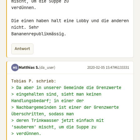
mischt, um die Suppe zu 

verdünnen.

Die einen haben halt eine Lobby und die anderen 
nicht. Sehr 

Bananenrepublikmässig.
Antwort
Matthias S.
(da_user)
2020-02-05 15:47
#6133331
MS
Tobias P. schrieb:
> Da aber in unserer Gemeinde die Grenzwerte
> eingehalten sind, sieht man keinen 
Handlungsbedarf; in einer der
> Nachbargemeinden ist einer der Grenzwerte 
überschritten, sodass man
> deren Trinkwasser jetzt einfach mit 
'sauberem' mischt, um die Suppe zu
> verdünnen.