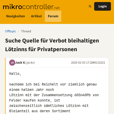
Login
Neuigkeiten
Artikel
Forum
Offtopic
›
Thread
Suche Quelle für Verbot bleihaltigen
Lötzinns für Privatpersonen
Jack V.
(jackv)
2020-02-03 17:28
#6131021
JV
Hallo,

nachdem ich bei Reichelt vor ziemlich genau 
einem halben Jahr noch 

Lötzinn mit der Zusammensetzung 60Sn40Pb von 
Felder kaufen konnte, ist 

zwischenzeitlich sämtliches Lötzinn mit 
Bleianteil aus deren Sortiment 
