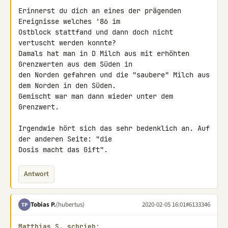
Erinnerst du dich an eines der prägenden 
Ereignisse welches '86 im 

Ostblock stattfand und dann doch nicht 
vertuscht werden konnte?

Damals hat man in D Milch aus mit erhöhten 
Grenzwerten aus dem Süden in 

den Norden gefahren und die "saubere" Milch aus 
dem Norden in den Süden.

Gemischt war man dann wieder unter dem 
Grenzwert.

Irgendwie hört sich das sehr bedenklich an. Auf 
der anderen Seite: "die 

Dosis macht das Gift".
Antwort
Tobias P.
(hubertus)
2020-02-05 16:01
#6133346
TP
Matthias S. schrieb: