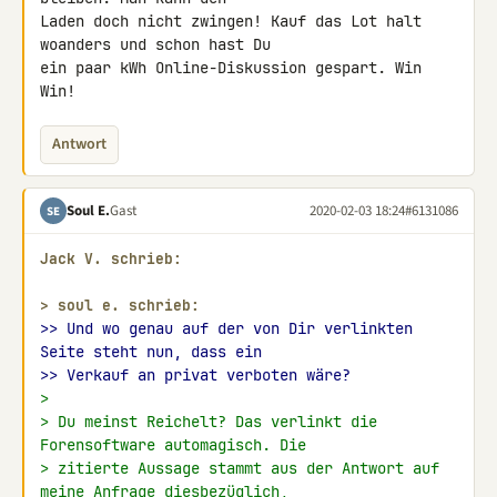
Laden doch nicht zwingen! Kauf das Lot halt 
woanders und schon hast Du 

ein paar kWh Online-Diskussion gespart. Win 
Win!
Antwort
Soul E.
Gast
2020-02-03 18:24
#6131086
SE
Jack V. schrieb:
> 
soul e. schrieb:
>> Und wo genau auf der von Dir verlinkten 
Seite steht nun, dass ein
>> Verkauf an privat verboten wäre?
>
> Du meinst Reichelt? Das verlinkt die 
Forensoftware automagisch. Die
> zitierte Aussage stammt aus der Antwort auf 
meine Anfrage diesbezüglich,