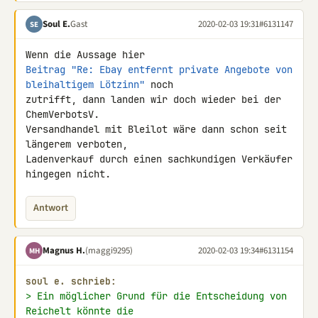
Soul E.
Gast
2020-02-03 19:31
#6131147
SE
Beitrag "Re: Ebay entfernt private Angebote von 
bleihaltigem Lötzinn"
 noch 

zutrifft, dann landen wir doch wieder bei der 
ChemVerbotsV. 

Versandhandel mit Bleilot wäre dann schon seit 
längerem verboten, 

Ladenverkauf durch einen sachkundigen Verkäufer 
hingegen nicht.
Antwort
Magnus H.
(maggi9295)
2020-02-03 19:34
#6131154
MH
soul e. schrieb:
> Ein möglicher Grund für die Entscheidung von 
Reichelt könnte die