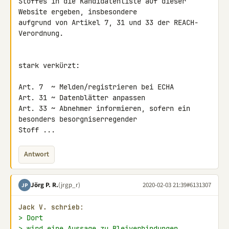
Stoffes in die Kandidatenliste auf dieser 
Website ergeben, insbesondere 

aufgrund von Artikel 7, 31 und 33 der REACH-
Verordnung.

stark verkürzt:

Art. 7  ~ Melden/registrieren bei ECHA

Art. 31 ~ Datenblätter anpassen

Art. 33 ~ Abnehmer informieren, sofern ein 
besonders besorgniserregender 

Stoff ...
Antwort
Jörg P. R.
(jrgp_r)
2020-02-03 21:39
#6131307
JP
Jack V. schrieb:
> Dort
> wird eine Aussage zu Bleiverbindungen 