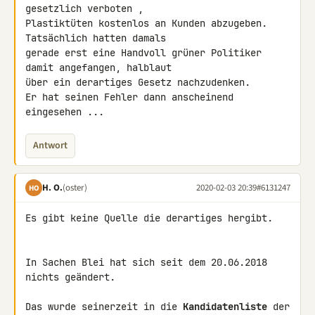
gesetzlich verboten , 

Plastiktüten kostenlos an Kunden abzugeben. 
Tatsächlich hatten damals 

gerade erst eine Handvoll grüner Politiker 
damit angefangen, halblaut 

über ein derartiges Gesetz nachzudenken.

Er hat seinen Fehler dann anscheinend 
eingesehen ...
Antwort
H. O.
(oster)
2020-02-03 20:39
#6131247
HO
Es gibt keine Quelle die derartiges hergibt.

In Sachen Blei hat sich seit dem 20.06.2018 
nichts geändert.

Das wurde seinerzeit in die 
Kandidatenliste
 der 