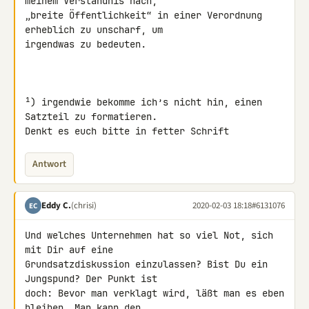
meinem Verständnis nach, 

„breite Öffentlichkeit“ in einer Verordnung 
erheblich zu unscharf, um 

irgendwas zu bedeuten.

¹) irgendwie bekomme ich’s nicht hin, einen 
Satzteil zu formatieren. 

Denkt es euch bitte in fetter Schrift
Antwort
Eddy C.
(chrisi)
2020-02-03 18:18
#6131076
EC
Und welches Unternehmen hat so viel Not, sich 
mit Dir auf eine 

Grundsatzdiskussion einzulassen? Bist Du ein 
Jungspund? Der Punkt ist 

doch: Bevor man verklagt wird, läßt man es eben 
bleiben. Man kann den 
