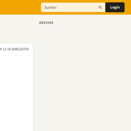
Login
ANZEIGE
4-13 18:36
#6220765