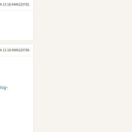
4-13 18:44
#6220781
4-13 18:49
#6220788
Vcg-