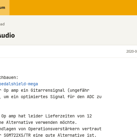
rum
ead
Audio
2020-0
pedalshield-mega
r Op amp ein Gitarrensignal (ungefähr 

, um ein optimiertes Signal für den ADC zu 

 Op amp hat leider Lieferzeiten von 12 

ne Alternative verwenden möchte.

ndlagen von Operationsverstärkern vertraut 

r SGM722XS/TR eine gute Alternative ist. 
