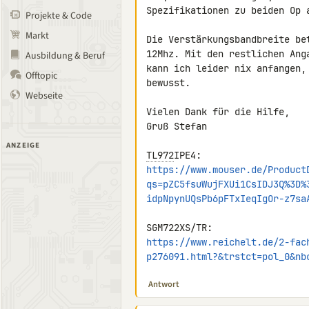
Spezifikationen zu beiden Op a
Projekte & Code
Markt
Die Verstärkungsbandbreite be
12Mhz. Mit den restlichen Ang
Ausbildung & Beruf
kann ich leider nix anfangen,
Offtopic
bewusst.

Webseite
Vielen Dank für die Hilfe,

Gruß Stefan

ANZEIGE
TL972
https://www.mouser.de/Product
qs=pZC5fsuWujFXUi1CsIDJ3Q%3D%
idpNpynUQsPb6pFTxIeqIgOr-z7sa
https://www.reichelt.de/2-fac
p276091.html?&trstct=pol_0&nb
Antwort