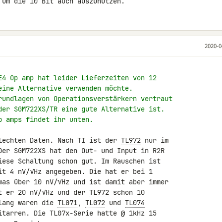
 um die 10 Bit auch auszunutzen.
2020-0
E4 Op amp hat leider Lieferzeiten von 12
eine Alternative verwenden möchte.
rundlagen von Operationsverstärkern vertraut
der SGM722XS/TR eine gute Alternative ist.
p amps findet ihr unten.
lechten Daten. Nach TI ist der 
TL972
 nur im 

Der SGM722XS hat den Out- und Input in R2R 

it 4 nV/√Hz angegeben. Die hat er bei 1 

was über 10 nV/√Hz und ist damit aber immer 

t er 20 nV/√Hz und der 
TL972
 schon 10 

lang waren die 
TL071
, 
TL072
 und 
TL074
itarren. Die TL07x-Serie hatte @ 1kHz 15 
