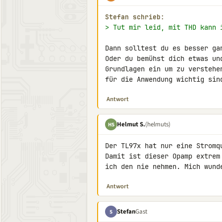
Stefan schrieb:
> Tut mir leid, mit THD kann 
Dann solltest du es besser ga
Oder du bemühst dich etwas un
Grundlagen ein um zu verstehe
für die Anwendung wichtig sin
Antwort
Helmut S.
(helmuts)
HS
Der TL97x hat nur eine Stromq
Damit ist dieser Opamp extrem
ich den nie nehmen. Mich wund
Antwort
Stefan
Gast
S