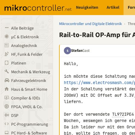
Neuigkeiten
Artikel
Fo
Mikrocontroller und Digitale Elektronik
›
Thr
Alle Beiträge
Rail-to-Rail OP-Amp für 
µC & Elektronik
Analogtechnik
Stefan
Gast
S
HF, Funk & Felder
Platinen
Hallo,

Mechanik & Werkzeug
Fahrzeugelektronik
https://www.electrosmash.com/
In der Schaltung verstärkt de
Haus & Smart Home
200mV) mit DC Offset auf 3.3V
Compiler & IDEs
liefern.

FPGA, VHDL & Co.
Der dort verwendete 
TL972
IPE4
DSP
Wochen, weswegen ich gerne ei
PC-Programmierung
Da ich leider nur mit den Gru
PC Hard- & Software
bin, wollte ich fragen, ob de