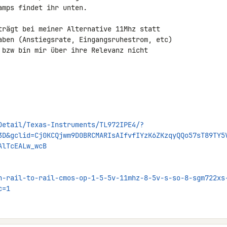
mps findet ihr unten.

trägt bei meiner Alternative 11Mhz statt 

aben (Anstiegsrate, Eingangsruhestrom, etc) 

 bzw bin mir über ihre Relevanz nicht 

Detail/Texas-Instruments/TL972IPE4/?
3D&gclid=Cj0KCQjwm9D0BRCMARIsAIfvfIYzK6ZKzqyQQo57sT89TY5
AlTcEALw_wcB
h-rail-to-rail-cmos-op-1-5-5v-11mhz-8-5v-s-so-8-sgm722xs
c=1