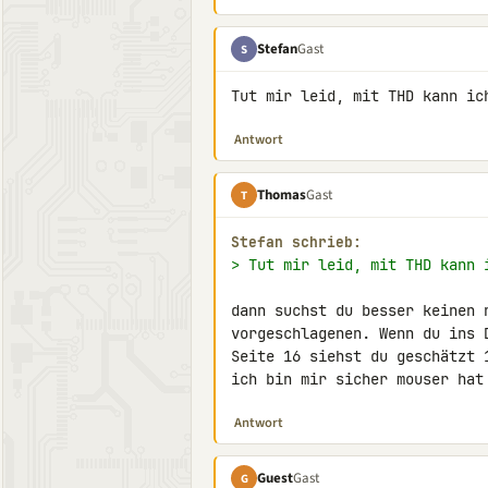
Stefan
Gast
S
Tut mir leid, mit THD kann ic
Antwort
Thomas
Gast
T
Stefan schrieb:
> Tut mir leid, mit THD kann 
dann suchst du besser keinen 
vorgeschlagenen. Wenn du ins 
Seite 16 siehst du geschätzt 
ich bin mir sicher mouser hat
Antwort
Guest
Gast
G