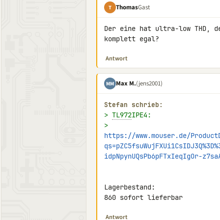
Thomas
Gast
T
Der eine hat ultra-low THD, d
komplett egal?
Antwort
Max M.
(jens2001)
MM
Stefan schrieb:
> 
TL972
IPE4:
> 
https://www.mouser.de/Product
qs=pZC5fsuWujFXUi1CsIDJ3Q%3D%
idpNpynUQsPb6pFTxIeqIgOr-z7sa
Lagerbestand:

860 sofort lieferbar
Antwort