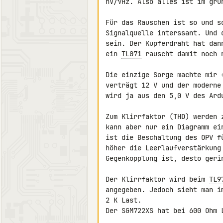
nV/√Hz. Also alles ist im grün
Für das Rauschen ist so und s
Signalquelle interssant. Und 
sein. Der Kupferdraht hat dan
ein 
TL071
 rauscht damit noch n
Die einzige Sorge machte mir 
verträgt 12 V und der moderne
wird ja aus den 5,0 V des Ardu
Zum Klirrfaktor (THD) werden 
kann aber nur ein Diagramm ei
ist die Beschaltung des OPV f
höher die Leerlaufverstärkung
Gegenkopplung ist, desto geri
Der Klirrfaktor wird beim 
TL9
angegeben. Jedoch sieht man i
2 K Last.

Der SGM722XS hat bei 600 Ohm 