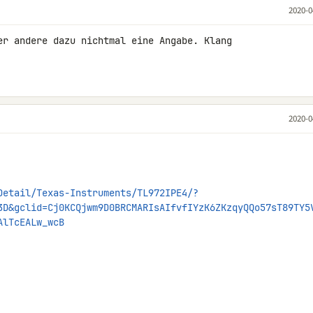
2020-0
er andere dazu nichtmal eine Angabe. Klang 

2020-0
Detail/Texas-Instruments/TL972IPE4/?
3D&gclid=Cj0KCQjwm9D0BRCMARIsAIfvfIYzK6ZKzqyQQo57sT89TY5
AlTcEALw_wcB