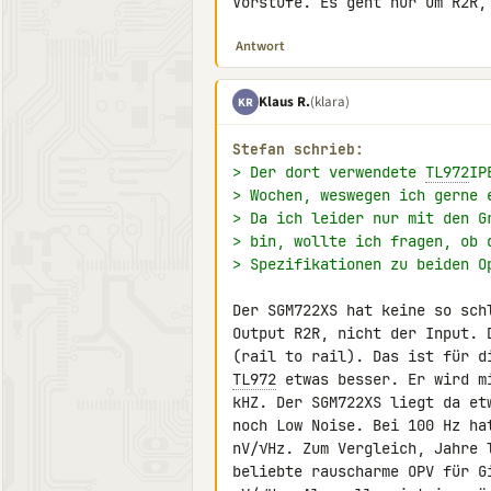
Vorstufe. Es geht nur um R2R,
Antwort
Klaus R.
(klara)
KR
Stefan schrieb:
> Der dort verwendete 
TL972
IP
> Wochen, weswegen ich gerne 
> Da ich leider nur mit den G
> bin, wollte ich fragen, ob 
> Spezifikationen zu beiden O
Der SGM722XS hat keine so sch
Output R2R, nicht der Input. 
TL972
 etwas besser. Er wird m
kHZ. Der SGM722XS liegt da et
noch Low Noise. Bei 100 Hz ha
nV/√Hz. Zum Vergleich, Jahre 
beliebte rauscharme OPV für G