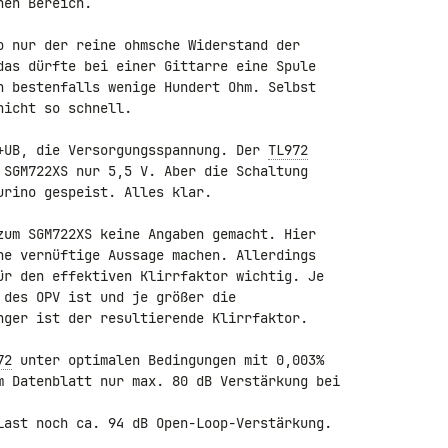
en Bereich.

o nur der reine ohmsche Widerstand der 

das dürfte bei einer Gittarre eine Spule 

n bestenfalls wenige Hundert Ohm. Selbst 

icht so schnell.

+UB, die Versorgungsspannung. Der 
TL972
 SGM722XS nur 5,5 V. Aber die Schaltung 

rino gespeist. Alles klar.

zum SGM722XS keine Angaben gemacht. Hier 

ne vernüftige Aussage machen. Allerdings 

ür den effektiven Klirrfaktor wichtig. Je 

 des OPV ist und je größer die 

nger ist der resultierende Klirrfaktor.

72
 unter optimalen Bedingungen mit 0,003% 

m Datenblatt nur max. 80 dB Verstärkung bei 

Last noch ca. 94 dB Open-Loop-Verstärkung.
