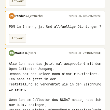
Antwort
Pandur S.
(jetztnicht)
2020-09-02 08:22
#6390991
PS
POM im Innern, ja. Und allfaellige Dichtungen ?
Antwort
Martin B.
(d0ar)
2020-09-03 22:18
#6393041
MB
Also ich habe das jetzt mal ausprobiert mit dem 
Open Collector Ausgang. 

Jedoch hat das leider noch nicht funktioniert. 
Ich habe es jetzt in der 

Teststellung so verdrahtet wie in der Zeichnung 
zu sehen.

Wenn ich am Collector des 
BC547
 messe, habe ich 
nur 0.04V anliegen, 
