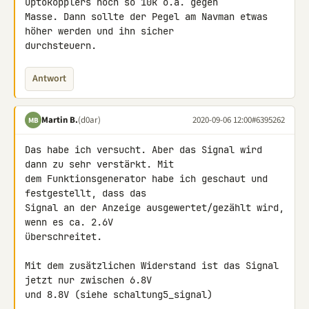
Optokopplers noch so 10k o.ä. gegen 

Masse. Dann sollte der Pegel am Navman etwas 
höher werden und ihn sicher 

durchsteuern.
Antwort
Martin B.
(d0ar)
2020-09-06 12:00
#6395262
MB
Das habe ich versucht. Aber das Signal wird 
dann zu sehr verstärkt. Mit 

dem Funktionsgenerator habe ich geschaut und 
festgestellt, dass das 

Signal an der Anzeige ausgewertet/gezählt wird, 
wenn es ca. 2.6V 

überschreitet.

Mit dem zusätzlichen Widerstand ist das Signal 
jetzt nur zwischen 6.8V 

und 8.8V (siehe schaltung5_signal)