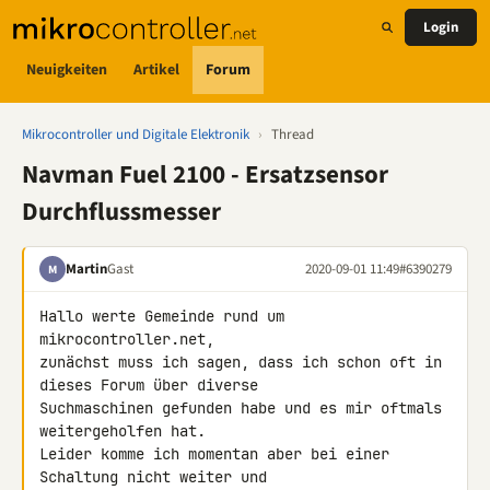
Login
Neuigkeiten
Artikel
Forum
Mikrocontroller und Digitale Elektronik
›
Thread
Navman Fuel 2100 - Ersatzsensor
Durchflussmesser
Martin
Gast
2020-09-01 11:49
#6390279
M
Hallo werte Gemeinde rund um 
mikrocontroller.net,

zunächst muss ich sagen, dass ich schon oft in 
dieses Forum über diverse 

Suchmaschinen gefunden habe und es mir oftmals 
weitergeholfen hat. 

Leider komme ich momentan aber bei einer 
Schaltung nicht weiter und 
