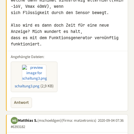
welche dann minimal sinusförmig alterniert(Vmin 
-16V, Vmax 40mV), wenn 

sich Flüssigkeit durch den Sensor bewegt.

Also wird es dann doch Zeit für eine neue 
Anzeige? Mich wundert es halt, 

dass es mit dem Funktionsgenerator vernünftig 
funktioniert.
Angehängte Dateien:
(2,9 KB)
schaltung3.png
Antwort
Matthias S.
(mschoeldgen)
(Firma: matzetronics)
2020-09-04 07:36
MS
#6393182