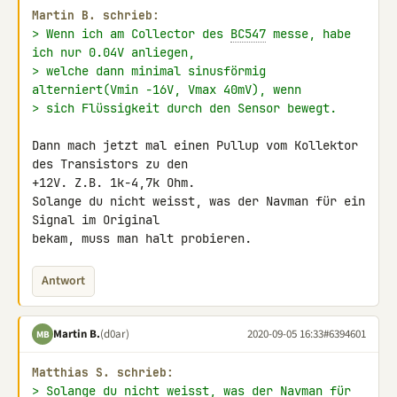
Martin B. schrieb:
> Wenn ich am Collector des 
BC547
 messe, habe 
ich nur 0.04V anliegen,
> welche dann minimal sinusförmig 
alterniert(Vmin -16V, Vmax 40mV), wenn
> sich Flüssigkeit durch den Sensor bewegt.
Dann mach jetzt mal einen Pullup vom Kollektor 
des Transistors zu den 

+12V. Z.B. 1k-4,7k Ohm.

Solange du nicht weisst, was der Navman für ein 
Signal im Original 

bekam, muss man halt probieren.
Antwort
Martin B.
(d0ar)
2020-09-05 16:33
#6394601
MB
Matthias S. schrieb:
> Solange du nicht weisst, was der Navman für 