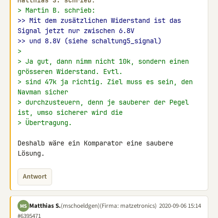
Matthias S. schrieb:
> Martin B. schrieb:
>> Mit dem zusätzlichen Widerstand ist das 
Signal jetzt nur zwischen 6.8V
>> und 8.8V (siehe schaltung5_signal)
>
> Ja gut, dann nimm nicht 10k, sondern einen 
grösseren Widerstand. Evtl.
> sind 47k ja richtig. Ziel muss es sein, den 
Navman sicher
> durchzusteuern, denn je sauberer der Pegel 
ist, umso sicherer wird die
> Übertragung.
Deshalb wäre ein Komparator eine saubere 
Lösung.
Antwort
Matthias S.
(mschoeldgen)
(Firma: matzetronics)
2020-09-06 15:14
MS
#6395471