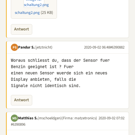
(25 KB)
schaltung2.png
Antwort
Pandur S.
(jetztnicht)
2020-09-02 06:48
#6390882
PS
Woraus schliesst du, dass der Sensor fuer 
Benzin geeignet ist ? Fuer 

einen neuen Sensor wuerde sich ein neues 
Display anbieten, falls die 

Signale nicht identisch sind.
Antwort
Matthias S.
(mschoeldgen)
(Firma: matzetronics)
2020-09-02 07:02
MS
#6390896