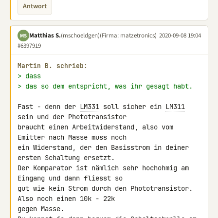
Antwort
Matthias S.
(mschoeldgen)
(Firma: matzetronics)
2020-09-08 19:04
MS
#6397919
Martin B. schrieb:
> dass
> das so dem entspricht, was ihr gesagt habt.
Fast - denn der 
LM331
 soll sicher ein 
LM311
sein und der Phototransistor 

braucht einen Arbeitwiderstand, also vom 
Emitter nach Masse muss noch 

ein Widerstand, der den Basisstrom in deiner 
ersten Schaltung ersetzt. 

Der Komparator ist nämlich sehr hochohmig am 
Eingang und dann fliesst so 

gut wie kein Strom durch den Phototransistor. 
Also noch einen 10k - 22k 

gegen Masse.
