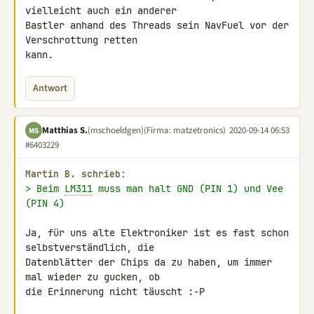
vielleicht auch ein anderer 

Bastler anhand des Threads sein NavFuel vor der 
Verschrottung retten 

kann.
Antwort
Matthias S.
(mschoeldgen)
(Firma: matzetronics)
2020-09-14 06:53
MS
#6403229
Martin B. schrieb:
> Beim 
LM311
 muss man halt GND (PIN 1) und Vee 
(PIN 4)
Ja, für uns alte Elektroniker ist es fast schon 
selbstverständlich, die 

Datenblätter der Chips da zu haben, um immer 
mal wieder zu gucken, ob 

die Erinnerung nicht täuscht :-P
