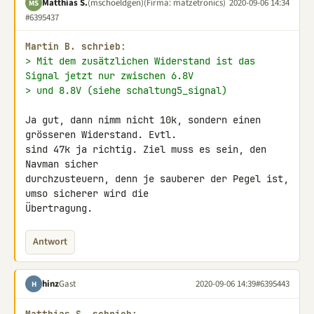
Matthias S.
(mschoeldgen)
(Firma: matzetronics)
2020-09-06 14:34
MS
#6395437
Martin B. schrieb:
> Mit dem zusätzlichen Widerstand ist das 
Signal jetzt nur zwischen 6.8V
> und 8.8V (siehe schaltung5_signal)
Ja gut, dann nimm nicht 10k, sondern einen 
grösseren Widerstand. Evtl. 

sind 47k ja richtig. Ziel muss es sein, den 
Navman sicher 

durchzusteuern, denn je sauberer der Pegel ist, 
umso sicherer wird die 

Übertragung.
Antwort
hinz
Gast
2020-09-06 14:39
#6395443
H