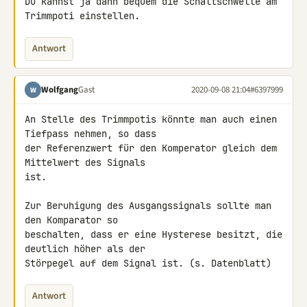
Du kannst ja dann bequem die Schaltschwelle am 
Trimmpoti einstellen.
Antwort
Wolfgang
Gast
2020-09-08 21:04
#6397999
W
An Stelle des Trimmpotis könnte man auch einen 
Tiefpass nehmen, so dass 

der Referenzwert für den Komperator gleich dem 
Mittelwert des Signals 

ist.

Zur Beruhigung des Ausgangssignals sollte man 
den Komparator so 

beschalten, dass er eine Hysterese besitzt, die 
deutlich höher als der 

Störpegel auf dem Signal ist. (s. Datenblatt)
Antwort