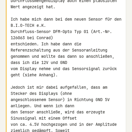
Durchflussmengendisplay auch einen plausiblen 

Wert angezeigt hat.

Ich habe mich dann bei dem neuen Sensor für den 
B.I.O-TECH e.K. 

Durchfluss-Sensor DFM-Opto Typ 01 (Art.-Nr. 
126063 bei Conrad) 

entschieden. Ich habe dann die 
Referenzschaltung aus der Sensoranleitung 

genommen und wollte das dann so anschließen, 
dass ich die 12V und GND 

vom Display nehme und das Sensorsignal zurück 
geht (siehe Anhang).

Jedoch ist mir dabei aufgefallen, dass am 
Stecker des Displays (ohne 

angeschlossenem Sensor) in Richtung GND 5V 
anliegen. Und wenn ich dann 

den Sensor anschließe, wird das erzeugte 
Sinussignal mit einem Offset 

von ca. 4.5V hochgezogen und in der Amplitude 
ziemlich gedämpft. Soweit 
