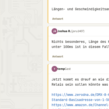
Längen- und Geschwindigkeitsa
Antwort
Joshua R.
(joru1407)
JR
Nichts besonderes, Länge des 
unter 100ms ist in diesem Fal
Antwort
temp
Gast
T
Jetzt kommt es drauf an wie d
Relais sein sollen könnte was 
https://www.zerodna.de/DMX-8-
Standard-Basisadresse-von-1-5
https://www.amazon.de/Channel