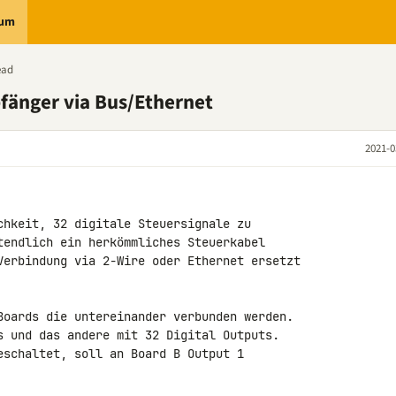
rum
ead
änger via Bus/Ethernet
2021-0
chkeit, 32 digitale Steuersignale zu 

tendlich ein herkömmliches Steuerkabel 

Verbindung via 2-Wire oder Ethernet ersetzt 

Boards die untereinander verbunden werden. 

s und das andere mit 32 Digital Outputs. 

eschaltet, soll an Board B Output 1 
