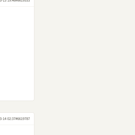
3-13 19:46
#6619533
3-14 02:37
#6619787