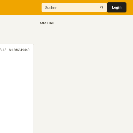
Login
ANZEIGE
3-13 18:42
#6619449