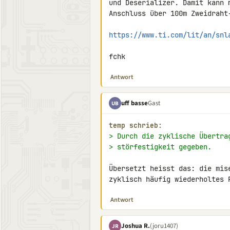
und Deserializer. Damit kann 
Anschluss über 100m Zweidraht
https://www.ti.com/lit/an/snl
fchk
Antwort
uff basse
Gast
UB
temp schrieb:
> Durch die zyklische Übertra
> störfestigkeit gegeben.
Übersetzt heisst das: die mis
zyklisch häufig wiederholtes 
Antwort
Joshua R.
(joru1407)
JR