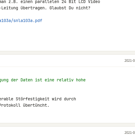
man z.B. einen parallelen 24 Bit LCD Video 

-Leitung übertragen. Glaubst Du nicht?

a103a/snla103a.pdf
2021-0
gung der Daten ist eine relativ hohe
erable Störfestigkeit wird durch

Protokoll übertüncht.
2021-0