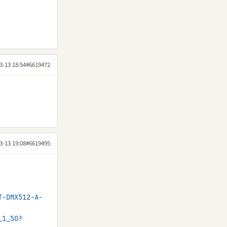
3-13 18:54
#6619472
3-13 19:08
#6619495
T-DMX512-A-
_1_50?