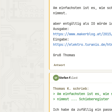
Am einfachsten ist es, wie sc
nimmst.

aber entgültig als IO würde ic
https://www.makerblog.at/2015
https://elektro.turanis.de/ht
Gruß Thomas
Antwort
Stefan F.
Gast
SF
Thomas K. schrieb:
> Am einfachsten ist es, wie 
> nimmst ... Schieberegister