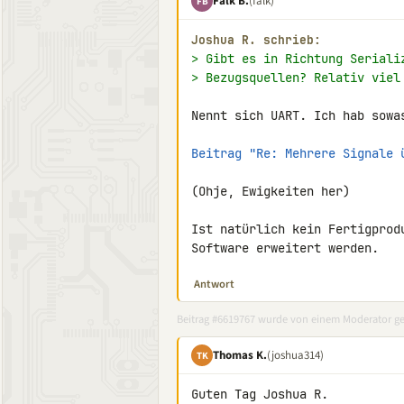
Falk B.
(falk)
FB
Joshua R. schrieb:
> Gibt es in Richtung Seriali
> Bezugsquellen? Relativ viel
Nennt sich UART. Ich hab sowas
Beitrag "Re: Mehrere Signale 
(Ohje, Ewigkeiten her)

Ist natürlich kein Fertigprod
Software erweitert werden.
Antwort
Beitrag #6619767 wurde von einem Moderator ge
Thomas K.
(joshua314)
TK
Guten Tag Joshua R.
