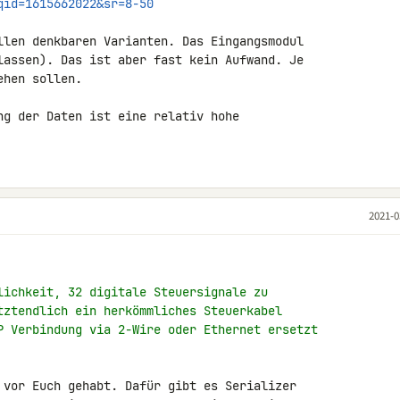
qid=1615662022&sr=8-50
llen denkbaren Varianten. Das Eingangsmodul 

lassen). Das ist aber fast kein Aufwand. Je 

hen sollen.

ng der Daten ist eine relativ hohe 

2021-0
lichkeit, 32 digitale Steuersignale zu
tztendlich ein herkömmliches Steuerkabel
P Verbindung via 2-Wire oder Ethernet ersetzt
 vor Euch gehabt. Dafür gibt es Serializer 
