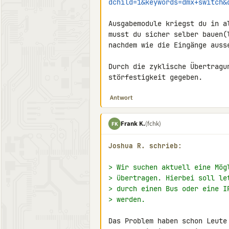
dchild=1&keywords=dmx+switch&
Ausgabemodule kriegst du in a
musst du sicher selber bauen(
nachdem wie die Eingänge ausse
Durch die zyklische Übertragu
störfestigkeit gegeben.
Antwort
Frank K.
(fchk)
FK
Joshua R. schrieb:
> Wir suchen aktuell eine Mög
> übertragen. Hierbei soll le
> durch einen Bus oder eine I
> werden.
Das Problem haben schon Leute