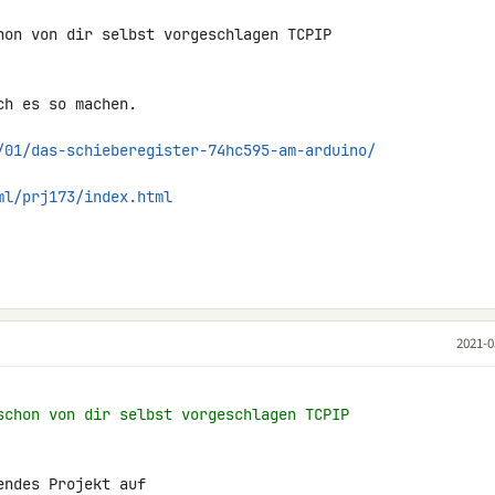
hon von dir selbst vorgeschlagen TCPIP 

h es so machen.

/01/das-schieberegister-74hc595-am-arduino/
ml/prj173/index.html
2021-0
schon von dir selbst vorgeschlagen TCPIP