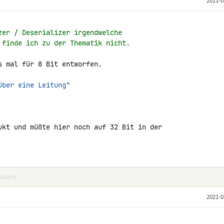
2021-0
zer / Deserializer irgendwelche
 finde ich zu der Thematik nicht.
 mal für 8 Bit entworfen.

über eine Leitung"
ukt und müßte hier noch auf 32 Bit in der 

löscht.
2021-0