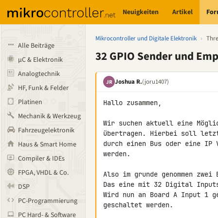
Neuigkeiten
Artikel
Fo
Mikrocontroller und Digitale Elektronik
›
Thr
Alle Beiträge
32 GPIO Sender und Empf
µC & Elektronik
Analogtechnik
Joshua R.
(joru1407)
JR
HF, Funk & Felder
Platinen
Hallo zusammen,

Mechanik & Werkzeug
Wir suchen aktuell eine Mögli
Fahrzeugelektronik
übertragen. Hierbei soll letz
durch einen Bus oder eine IP 
Haus & Smart Home
werden.

Compiler & IDEs
FPGA, VHDL & Co.
Also im grunde genommen zwei 
Das eine mit 32 Digital Input
DSP
Wird nun an Board A Input 1 g
PC-Programmierung
geschaltet werden.

PC Hard- & Software