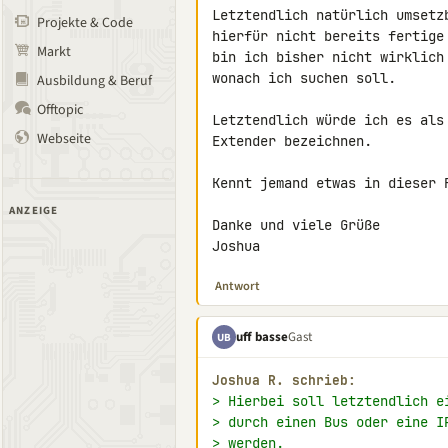
Letztendlich natürlich umsetz
Projekte & Code
hierfür nicht bereits fertige
Markt
bin ich bisher nicht wirklich
wonach ich suchen soll.

Ausbildung & Beruf
Offtopic
Letztendlich würde ich es als
Webseite
Extender bezeichnen.

Kennt jemand etwas in dieser R
ANZEIGE
Danke und viele Grüße

Joshua
Antwort
uff basse
Gast
UB
Joshua R. schrieb:
> Hierbei soll letztendlich e
> durch einen Bus oder eine I
> werden.