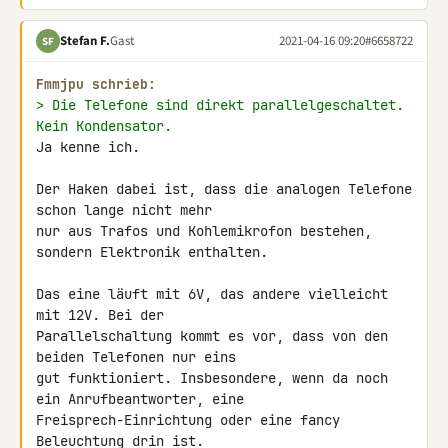
Stefan F.
Gast
2021-04-16 09:20
#6658722
SF
Fmmjpu schrieb:
> Die Telefone sind direkt parallelgeschaltet. 
Kein Kondensator.
Ja kenne ich.

Der Haken dabei ist, dass die analogen Telefone 
schon lange nicht mehr 

nur aus Trafos und Kohlemikrofon bestehen, 
sondern Elektronik enthalten.

Das eine läuft mit 6V, das andere vielleicht 
mit 12V. Bei der 

Parallelschaltung kommt es vor, dass von den 
beiden Telefonen nur eins 

gut funktioniert. Insbesondere, wenn da noch 
ein Anrufbeantworter, eine 

Freisprech-Einrichtung oder eine fancy 
Beleuchtung drin ist.