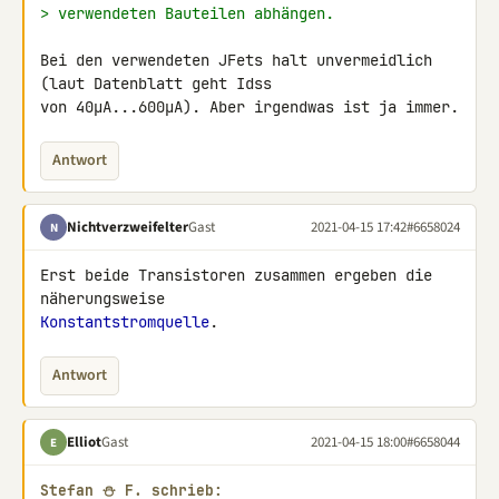
> verwendeten Bauteilen abhängen.
Bei den verwendeten JFets halt unvermeidlich 
(laut Datenblatt geht Idss 

von 40µA...600µA). Aber irgendwas ist ja immer.
Antwort
Nichtverzweifelter
Gast
2021-04-15 17:42
#6658024
N
Erst beide Transistoren zusammen ergeben die 
Konstantstromquelle
.
Antwort
Elliot
Gast
2021-04-15 18:00
#6658044
E
Stefan ⛄ F. schrieb: