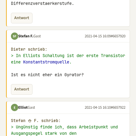
Differenzverstaerkerstufe.
Antwort
Stefan F.
Gast
2021-04-15 16:09
#6657920
SF
Dieter schrieb:
> In Elliots Schaltung ist der erste Transistor 
eine 
Konstantstromquelle
.
Ist es nicht eher ein Gyrator?
Antwort
Elliot
Gast
2021-04-15 16:10
#6657922
E
Stefan ⛄ F. schrieb:
> Ungünstig finde ich, dass Arbeistpunkt und 
Ausgangspegel stark von den