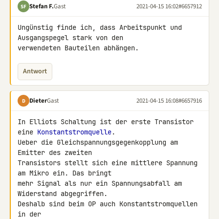
Stefan F.
Gast
2021-04-15 16:02
#6657912
SF
Ungünstig finde ich, dass Arbeitspunkt und 
Ausgangspegel stark von den 

verwendeten Bauteilen abhängen.
Antwort
Dieter
Gast
2021-04-15 16:08
#6657916
D
In Elliots Schaltung ist der erste Transistor 
eine 
Konstantstromquelle
. 

Ueber die Gleichspannungsgegenkopplung am 
Emitter des zweiten 

Transistors stellt sich eine mittlere Spannung 
am Mikro ein. Das bringt 

mehr Signal als nur ein Spannungsabfall am 
Widerstand abgegriffen. 

Deshalb sind beim OP auch Konstantstromquellen 
in der 
