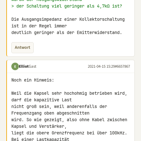
> der Schaltung viel geringer als 4,7kΩ ist?
Die Ausgangsimpedanz einer Kollektorschaltung 
ist in der Regel immer 

deutlich geringer als der Emitterwiderstand.
Antwort
Elliot
Gast
2021-04-15 15:29
#6657867
E
Noch ein Hinweis:

Weil die Kapsel sehr hochohmig betrieben wird, 
darf die kapazitive Last 

nicht groß sein, weil anderenfalls der 
Frequenzgang oben abgeschnitten 

wird. So wie gezeigt, also ohne Kabel zwischen 
Kapsel und Verstärker, 

liegt die obere Grenzfrequenz bei über 100kHz. 
Bei einer Lastkapazität 
