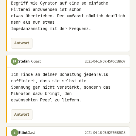
Begriff wie Gyrator auf eine so einfache 
Filterei anzuwenden ist schon 

etwas übertrieben. Der umfasst nämlich deutlich 
mehr als nur etwas 

Impedanzanstieg mit der Frequenz.
Antwort
Stefan F.
Gast
2021-04-16 07:45
#6658607
SF
Ich finde an deiner Schaltung jedenfalls 
raffiniert, dass sie selbst die 

Spannung gar nicht verstärkt, sondern das 
Mikrofon dazu bringt, den 

gewünschten Pegel zu liefern.
Antwort
Elliot
Gast
2021-04-16 07:52
#6658618
E