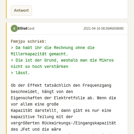
Antwort
Elliot
Gast
2021-04-16 08:56
#6658680
E
Fmmjpu schrieb:
> Da habt ihr die Rechnung ohne die 
Millerkapazität gemacht.
> Die ist der Grund, weshalb man die Mikros 
nicht so hoch verstärken
> lässt.
Ob der Effekt tatsächlich den Frequenzgang 
beschneidet, hängt von den 

Eigenschaften der Elektretfolie ab. Wenn die 
vor allem eine große 

Kapazität darstellt, dann gibt es nur eine 
kapazitive Teilung mit der 

vergrößerten Rückwirkungs-/Eingangskapazität 
des JFet und die wäre 
