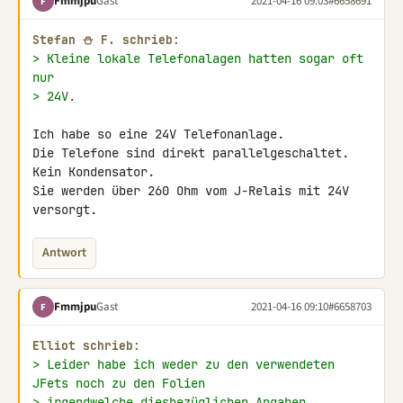
Fmmjpu
Gast
2021-04-16 09:03
#6658691
F
Stefan ⛄ F. schrieb:
> Kleine lokale Telefonalagen hatten sogar oft 
nur
> 24V.
Ich habe so eine 24V Telefonanlage.

Die Telefone sind direkt parallelgeschaltet. 
Kein Kondensator.

Sie werden über 260 Ohm vom J-Relais mit 24V 
versorgt.
Antwort
Fmmjpu
Gast
2021-04-16 09:10
#6658703
F
Elliot schrieb:
> Leider habe ich weder zu den verwendeten 
JFets noch zu den Folien
> irgendwelche diesbezüglichen Angaben.