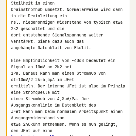
Steilheit in einen 

Drainstromhub umsetzt. Normalerweise wird dann 
in die Drainleitung ein 

rel. niederohmiger Widerstand von typisch etwa 
2k2 geschaltet und die 

dort entstehende Signalspannung weiter 
verstärkt. Siehe dazu auch das 

angehängte Datenblatt von Ekulit.

Eine Empfindlichkeit von -40dB bedeutet ein 
Signal an 10mV an 2k2 bei 

1Pa. Daraus kann man einen Stromhub von 
dI=10mV/2,2k=4,5µA im JFet 

ermitteln. Der interne JFet ist also im Prinzip 
eine Stromquelle mit 

einem Stromhub von 4,5µA/Pa. Der 
Ausgangskennlinie im Datenblatt des 

JFet kann man beim normalen Arbeitspunkt einen 
Ausgangswiderstand von 

etwa 240kOhm entnehmen. Wenn es nun gelingt, 