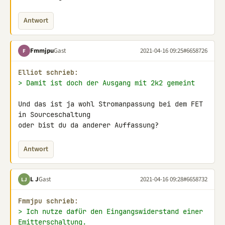
Antwort
Fmmjpu
Gast
2021-04-16 09:25
#6658726
F
Elliot schrieb:
> Damit ist doch der Ausgang mit 2k2 gemeint
Und das ist ja wohl Stromanpassung bei dem FET 
in Sourceschaltung

oder bist du da anderer Auffassung?
Antwort
L J
Gast
2021-04-16 09:28
#6658732
LJ
Fmmjpu schrieb:
> Ich nutze dafür den Eingangswiderstand einer 
Emitterschaltung.