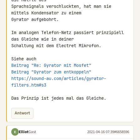
Sprachsignals verschluckten, hat man sie 
mittels Kondensator zu einem 

Gyrator aufgebohrt.

Im analogen Telefon-Netz passiert prinzipiell 
das Gleiche wie in deiner 

Schaltung mit dem Electret Mikrofon.

Beitrag "Re: Gyrator mit Mosfet"
Beitrag "Gyrator zum entkoppeln"
https://sound-au.com/articles/gyrator-
filters.htm#s3
Das Prinzip ist jedes mal das Gleiche.
Antwort
Elliot
Gast
2021-04-16 07:39
#6658596
E