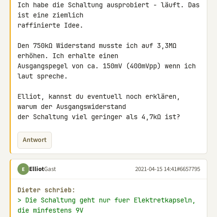
Ich habe die Schaltung ausprobiert - läuft. Das 
ist eine ziemlich 

raffinierte Idee.

Den 750kΩ Widerstand musste ich auf 3,3MΩ 
erhöhen. Ich erhalte einen 

Ausgangspegel von ca. 150mV (400mVpp) wenn ich 
laut spreche.

Elliot, kannst du eventuell noch erklären, 
warum der Ausgangswiderstand 

der Schaltung viel geringer als 4,7kΩ ist?
Antwort
Elliot
Gast
2021-04-15 14:41
#6657795
E
Dieter schrieb:
> Die Schaltung geht nur fuer Elektretkapseln, 
die minfestens 9V