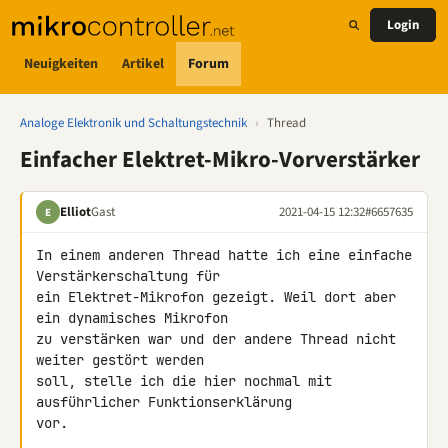
Login
Neuigkeiten
Artikel
Forum
Analoge Elektronik und Schaltungstechnik
›
Thread
Einfacher Elektret-Mikro-Vorverstärker
Elliot
Gast
2021-04-15 12:32
#6657635
E
In einem anderen Thread hatte ich eine einfache 
Verstärkerschaltung für 

ein Elektret-Mikrofon gezeigt. Weil dort aber 
ein dynamisches Mikrofon 

zu verstärken war und der andere Thread nicht 
weiter gestört werden 

soll, stelle ich die hier nochmal mit 
ausführlicher Funktionserklärung 

vor.
