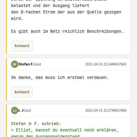
belastet und der Ausgang liefert 

den B-fachen Strom der aus der Quelle gezogen 
wird.

Es gibt auch im Netz reichlich Beschreibungen.
Antwort
Stefan F.
Gast
2021-04-15 15:14
#6657843
SF
Ok danke, das muss ich erstmal verdauen.
Antwort
L J
Gast
2021-04-15 15:27
#6657866
LJ
Stefan ⛄ F. schrieb:
> Elliot, kannst du eventuell noch erklären, 
warum der Ausgangswiderstand