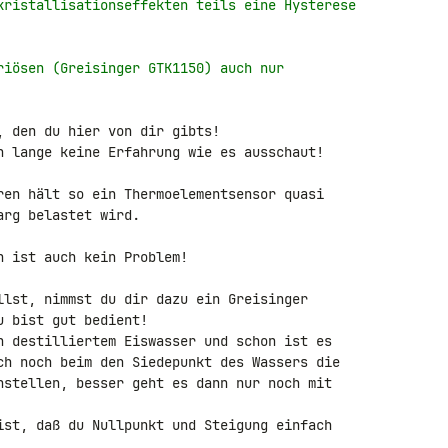
kristallisationseffekten teils eine Hysterese
riösen (Greisinger GTK1150) auch nur
 den du hier von dir gibts!

n lange keine Erfahrung wie es ausschaut!

ren hält so ein Thermoelementsensor quasi 

rg belastet wird.

 ist auch kein Problem!

llst, nimmst du dir dazu ein Greisinger 

 bist gut bedient!

n destilliertem Eiswasser und schon ist es 

ch noch beim den Siedepunkt des Wassers die 

nstellen, besser geht es dann nur noch mit 

ist, daß du Nullpunkt und Steigung einfach 
