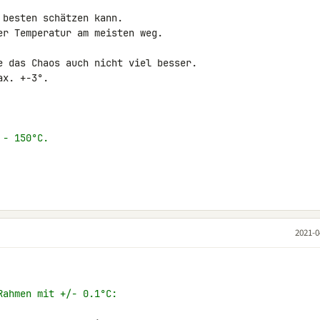
besten schätzen kann.

r Temperatur am meisten weg.

e das Chaos auch nicht viel besser.

x. +-3°.

 - 150°C.
2021-0
Rahmen mit +/- 0.1°C: