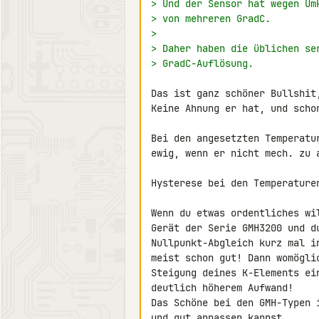
> Und der Sensor hat wegen Um
> von mehreren GradC.
>
> Daher haben die üblichen se
> GradC-Auflösung.
Das ist ganz schöner Bullshit,
Keine Ahnung er hat, und scho
Bei den angesetzten Temperatu
ewig, wenn er nicht mech. zu a
Hysterese bei den Temperaturen
Wenn du etwas ordentliches wi
Gerät der Serie GMH3200 und du
Nullpunkt-Abgleich kurz mal i
meist schon gut! Dann womögli
Steigung deines K-Elements ei
deutlich höherem Aufwand!

Das Schöne bei den GMH-Typen 
und gut anpassen kannst.
