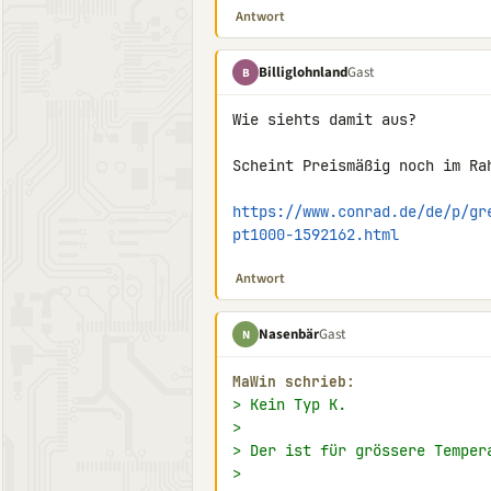
Antwort
Billiglohnland
Gast
B
Wie siehts damit aus?

Scheint Preismäßig noch im Rah
https://www.conrad.de/de/p/gr
pt1000-1592162.html
Antwort
Nasenbär
Gast
N
MaWin schrieb:
> Kein Typ K.
>
> Der ist für grössere Temper
>