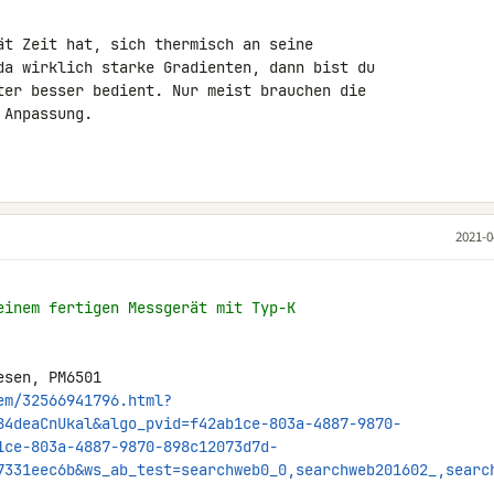
ät Zeit hat, sich thermisch an seine 

da wirklich starke Gradienten, dann bist du 

ter besser bedient. Nur meist brauchen die 

Anpassung.

2021-0
einem fertigen Messgerät mit Typ-K
em/32566941796.html?
84deaCnUkal&algo_pvid=f42ab1ce-803a-4887-9870-
1ce-803a-4887-9870-898c12073d7d-
7331eec6b&ws_ab_test=searchweb0_0,searchweb201602_,searc