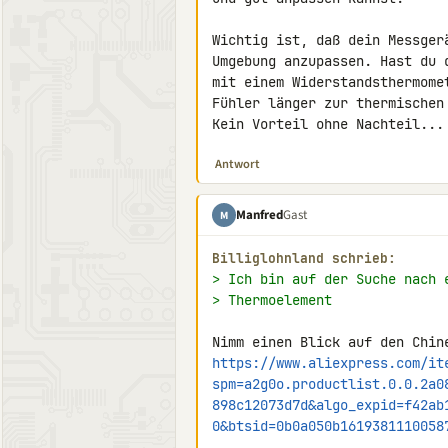
Wichtig ist, daß dein Messger
Umgebung anzupassen. Hast du 
mit einem Widerstandsthermome
Fühler länger zur thermischen 
Kein Vorteil ohne Nachteil...
Antwort
Manfred
Gast
M
Billiglohnland schrieb:
> Ich bin auf der Suche nach 
> Thermoelement
https://www.aliexpress.com/it
spm=a2g0o.productlist.0.0.2a0
898c12073d7d&algo_expid=f42ab
0&btsid=0b0a050b1619381110058