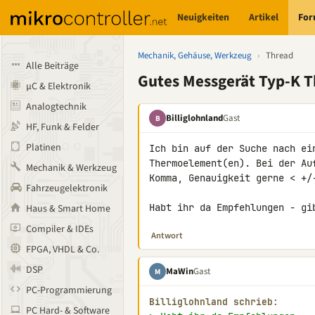
Neuigkeiten
Artikel
Fo
Mechanik, Gehäuse, Werkzeug
›
Thread
Alle Beiträge
Gutes Messgerät Typ-K
µC & Elektronik
Analogtechnik
Billiglohnland
Gast
B
HF, Funk & Felder
Platinen
Ich bin auf der Suche nach ei
Thermoelement(en). Bei der Au
Mechanik & Werkzeug
Komma, Genauigkeit gerne < +/
Fahrzeugelektronik
Habt ihr da Empfehlungen - gi
Haus & Smart Home
Compiler & IDEs
Antwort
FPGA, VHDL & Co.
DSP
MaWin
Gast
M
PC-Programmierung
Billiglohnland schrieb:
PC Hard- & Software