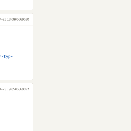
4-25 18:08
#6669630
r-typ-
4-25 19:05
#6669692