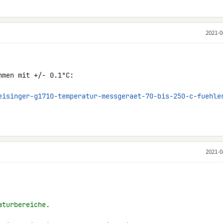
2021-0
men mit +/- 0.1°C:

eisinger-g1710-temperatur-messgeraet-70-bis-250-c-fuehle
2021-0
aturbereiche.