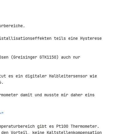
rbereiche.

istallisationseffekten teils eine Hysterese 

ösen (Greisinger GTK1150) auch nur 

.

rmometer damit und musste mir daher eins 

r"
mperaturbereich gibt es Pt100 Thermometer. 

 den Vorteil, keine Kaltstellenkompensation 
