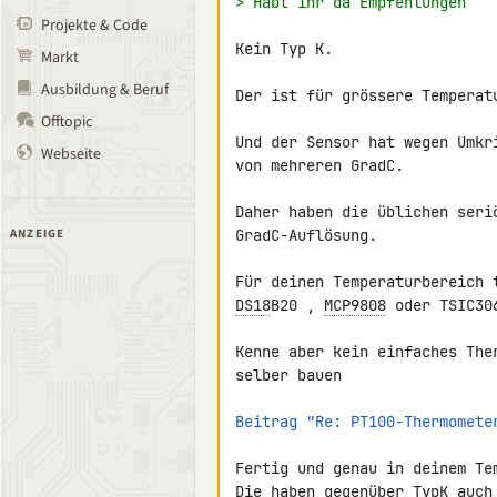
> Habt ihr da Empfehlungen
Projekte & Code
Kein Typ K.

Markt
Ausbildung & Beruf
Der ist für grössere Temperatu
Offtopic
Und der Sensor hat wegen Umkr
Webseite
von mehreren GradC.

Daher haben die üblichen seri
ANZEIGE
GradC-Auflösung.

DS18
B20 , 
MCP9808
 oder TSIC306
Kenne aber kein einfaches The
selber bauen

Beitrag "Re: PT100-Thermomete
Fertig und genau in deinem Te
Die haben gegenüber TypK auch