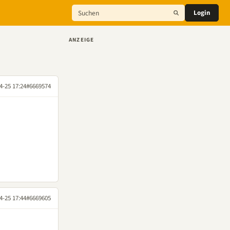
Login
ANZEIGE
4-25 17:24
#6669574
4-25 17:44
#6669605