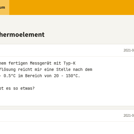
rum
 Thermoelement
2021-0
nem fertigen Messgerät mit Typ-K 

flösung reicht mir eine Stelle nach dem 

- 0.5°C im Bereich von 20 - 150°C.

bt es so etwas?
2021-0