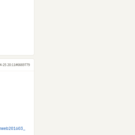
4-25 20:11
#6669779
hweb201603_