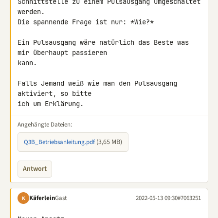
Schnittstelle zu einem Pulsausgang umgeschaltet 
werden.

Die spannende Frage ist nur: *Wie?*

Ein Pulsausgang wäre natürlich das Beste was 
mir überhaupt passieren 

kann.

Falls Jemand weiß wie man den Pulsausgang 
aktiviert, so bitte

ich um Erklärung.
Angehängte Dateien:
(3,65 MB)
Q3B_Betriebsanleitung.pdf
Antwort
Käferlein
Gast
2022-05-13 09:30
#7063251
K