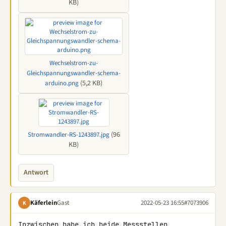
KB)
Wechselstrom-zu-
Gleichspannungswandler-schema-
(5,2 KB)
arduino.png
(96
Stromwandler-RS-1243897.jpg
KB)
Antwort
Käferlein
Gast
2022-05-23 16:55
#7073906
K
Inzwischen habe ich beide Messstellen 