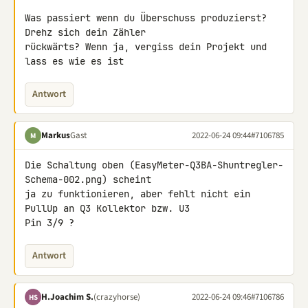
Was passiert wenn du Überschuss produzierst? 
Drehz sich dein Zähler 

rückwärts? Wenn ja, vergiss dein Projekt und 
lass es wie es ist
Antwort
Markus
Gast
2022-06-24 09:44
#7106785
M
Die Schaltung oben (EasyMeter-Q3BA-Shuntregler-
Schema-002.png) scheint 

ja zu funktionieren, aber fehlt nicht ein 
PullUp an Q3 Kollektor bzw. U3 

Pin 3/9 ?
Antwort
H.Joachim S.
(crazyhorse)
2022-06-24 09:46
#7106786
HS