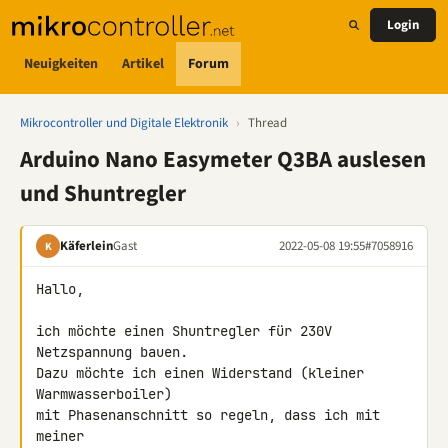
Login
Neuigkeiten
Artikel
Forum
Mikrocontroller und Digitale Elektronik
›
Thread
Arduino Nano Easymeter Q3BA auslesen
und Shuntregler
Käferlein
Gast
2022-05-08 19:55
#7058916
K
Hallo,

ich möchte einen Shuntregler für 230V 
Netzspannung bauen.

Dazu möchte ich einen Widerstand (kleiner 
Warmwasserboiler)

mit Phasenanschnitt so regeln, dass ich mit 
meiner
