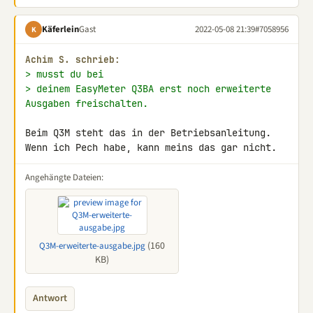
Käferlein
Gast
2022-05-08 21:39
#7058956
K
Achim S. schrieb:
> musst du bei
> deinem EasyMeter Q3BA erst noch erweiterte 
Ausgaben freischalten.
Beim Q3M steht das in der Betriebsanleitung.

Wenn ich Pech habe, kann meins das gar nicht.
Angehängte Dateien:
(160
Q3M-erweiterte-ausgabe.jpg
KB)
Antwort