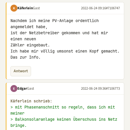
Käferlein
Gast
2022-06-24 09:16
#7106747
K
Nachdem ich meine PV-Anlage ordentlich 
angemeldet habe,

ist der Netzbetreiber gekommen und hat mir 
einen neuen

Zähler eingebaut.

Ich habe mir völlig umsonst einen Kopf gemacht.

Das zur Info.
Antwort
Edgar
Gast
2022-06-24 09:36
#7106773
E
Käferlein schrieb:
> mit Phasenanschnitt so regeln, dass ich mit 
meiner
> Balkonsolaranlage keinen Überschuss ins Netz 
bringe.