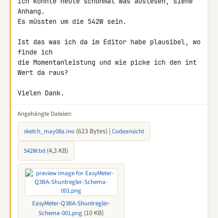
Ich konnte heute schonmal was auslesen, siehe 
Anhang.

Es müssten um die 542W sein.

Ist das was ich da im Editor habe plausibel, wo 
finde ich

die Momentanleistung und wie picke ich den int 
Wert da raus?

Vielen Dank.
Angehängte Dateien:
(623 Bytes) |
sketch_may08a.ino
Codeansicht
(4,3 KB)
542W.txt
EasyMeter-Q3BA-Shuntregler-
(10 KB)
Schema-001.png