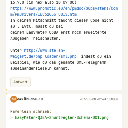
https://www.promotic.eu/en/pmdoc/Subsystems/Com
m/PmDrivers/IEC62056_OBIS.htm
In deinem Mitschnitt taucht dieser Code nicht 
auf. Evtl. musst du bei 

deinem EasyMeter Q3BA erst noch erweiterte 
Ausgaben freischalten.

Unter 
http://www.stefan-
weigert.de/php_loader/sml.php
 findest du ein 

Beispiel, wie du das gesamte SML-Telegramm 
auseinanderfieseln kannst.
Antwort
das Übliche
Gast
2022-05-08 20:57
#7058938
DÜ
Käferlein schrieb:
> EasyMeter-Q3BA-Shuntregler-Schema-001.png