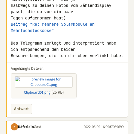
halbwegs zu deinen Fotos vom Zählerdisplay 
passt, die du vor ein paar 

Beitrag "Re: Mehrere Solarmodule an 
Mehrfachsteckdose"
Das Telegramm zerlegt und interpretiert habe 
ich entpsrechend den beiden 

Beschreibungen, die ich dir oben verlinkt habe.
Angehängte Dateien:
(25 KB)
Clipboard01.png
Antwort
Käferlein
Gast
2022-05-09 16:09
#7059699
K