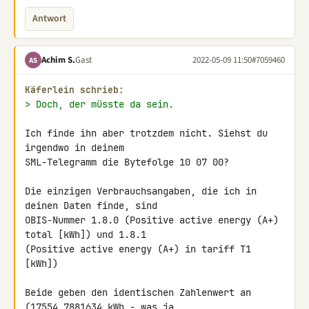
Antwort
Achim S.
Gast
2022-05-09 11:50
#7059460
AS
Käferlein schrieb:
> Doch, der müsste da sein.
Ich finde ihn aber trotzdem nicht. Siehst du 
irgendwo in deinem 

SML-Telegramm die Bytefolge 10 07 00?

Die einzigen Verbrauchsangaben, die ich in 
deinen Daten finde, sind 

OBIS-Nummer 1.8.0 (Positive active energy (A+) 
total [kWh]) und 1.8.1 

(Positive active energy (A+) in tariff T1 
[kWh])

Beide geben den identischen Zahlenwert an 
(17554,7881634 kWh - was ja 
